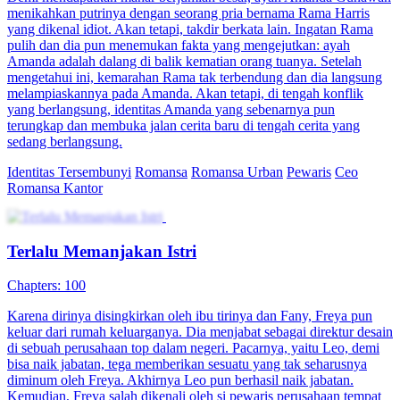
menikahkan putrinya dengan seorang pria bernama Rama Harris
yang dikenal idiot. Akan tetapi, takdir berkata lain. Ingatan Rama
pulih dan dia pun menemukan fakta yang mengejutkan: ayah
Amanda adalah dalang di balik kematian orang tuanya. Setelah
mengetahui ini, kemarahan Rama tak terbendung dan dia langsung
melampiaskannya pada Amanda. Akan tetapi, di tengah konflik
yang berlangsung, identitas Amanda yang sebenarnya pun
terungkap dan membuka jalan cerita baru di tengah cerita yang
sedang berlangsung.
Identitas Tersembunyi
Romansa
Romansa Urban
Pewaris
Ceo
Romansa Kantor
Terlalu Memanjakan Istri
Chapters: 100
Karena dirinya disingkirkan oleh ibu tirinya dan Fany, Freya pun
keluar dari rumah keluarganya. Dia menjabat sebagai direktur desain
di sebuah perusahaan top dalam negeri. Pacarnya, yaitu Leo, demi
bisa naik jabatan, tega memberikan sesuatu yang tak seharusnya
diminum oleh Freya. Akhirnya Leo pun berhasil naik jabatan.
Kemudian, Freya salah dikenali oleh si pewaris perusahaan tempat