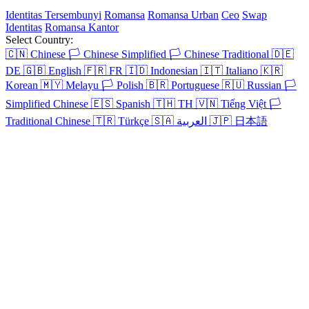
Identitas Tersembunyi
Romansa
Romansa Urban
Ceo
Swap
Identitas
Romansa Kantor
Select Country:
🇨🇳
Chinese
🏳️
Chinese Simplified
🏳️
Chinese Traditional
🇩🇪
DE
🇬🇧
English
🇫🇷
FR
🇮🇩
Indonesian
🇮🇹
Italiano
🇰🇷
Korean
🇲🇾
Melayu
🏳️
Polish
🇧🇷
Portuguese
🇷🇺
Russian
🏳️
Simplified Chinese
🇪🇸
Spanish
🇹🇭
TH
🇻🇳
Tiếng Việt
🏳️
Traditional Chinese
🇹🇷
Türkçe
🇸🇦
العربية
🇯🇵
日本語