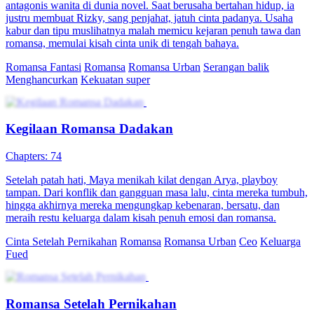
antagonis wanita di dunia novel. Saat berusaha bertahan hidup, ia
justru membuat Rizky, sang penjahat, jatuh cinta padanya. Usaha
kabur dan tipu muslihatnya malah memicu kejaran penuh tawa dan
romansa, memulai kisah cinta unik di tengah bahaya.
Romansa Fantasi
Romansa
Romansa Urban
Serangan balik
Menghancurkan
Kekuatan super
Kegilaan Romansa Dadakan
Chapters: 74
Setelah patah hati, Maya menikah kilat dengan Arya, playboy
tampan. Dari konflik dan gangguan masa lalu, cinta mereka tumbuh,
hingga akhirnya mereka mengungkap kebenaran, bersatu, dan
meraih restu keluarga dalam kisah penuh emosi dan romansa.
Cinta Setelah Pernikahan
Romansa
Romansa Urban
Ceo
Keluarga
Fued
Romansa Setelah Pernikahan