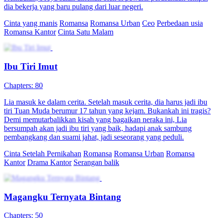
dia bekerja yang baru pulang dari luar negeri.
Cinta yang manis
Romansa
Romansa Urban
Ceo
Perbedaan usia
Romansa Kantor
Cinta Satu Malam
Ibu Tiri Imut
Chapters: 80
Lia masuk ke dalam cerita. Setelah masuk cerita, dia harus jadi ibu
tiri Tuan Muda berumur 17 tahun yang kejam. Bukankah ini tragis?
Demi memutarbalikkan kisah yang bagaikan neraka ini, Lia
bersumpah akan jadi ibu tiri yang baik, hadapi anak sambung
pembangkang dan suami jahat, jadi seseorang yang peduli.
Cinta Setelah Pernikahan
Romansa
Romansa Urban
Romansa
Kantor
Drama Kantor
Serangan balik
Magangku Ternyata Bintang
Chapters: 50