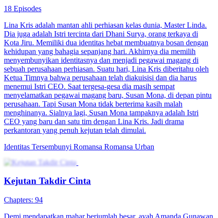
18 Episodes
Lina Kris adalah mantan ahli perhiasan kelas dunia, Master Linda.
Dia juga adalah Istri tercinta dari Dhani Surya, orang terkaya di
Kota Jiru. Memiliki dua identitas hebat membuatnya bosan dengan
kehidupan yang bahagia sepanjang hari. Akhirnya dia memilih
menyembunyikan identitasnya dan menjadi pegawai magang di
sebuah perusahaan perhiasan. Suatu hari, Lina Kris diberitahu oleh
Ketua Timnya bahwa perusahaan telah diakuisisi dan dia harus
menemui Istri CEO. Saat tergesa-gesa dia masih sempat
menyelamatkan pegawai magang baru, Susan Mona, di depan pintu
perusahaan. Tapi Susan Mona tidak berterima kasih malah
menghinanya. Sialnya lagi, Susan Mona tampaknya adalah Istri
CEO yang baru dan satu tim dengan Lina Kris. Jadi drama
perkantoran yang penuh kejutan telah dimulai.
Identitas Tersembunyi
Romansa
Romansa Urban
Kejutan Takdir Cinta
Chapters: 94
Demi mendapatkan mahar berjumlah besar, ayah Amanda Gunawan