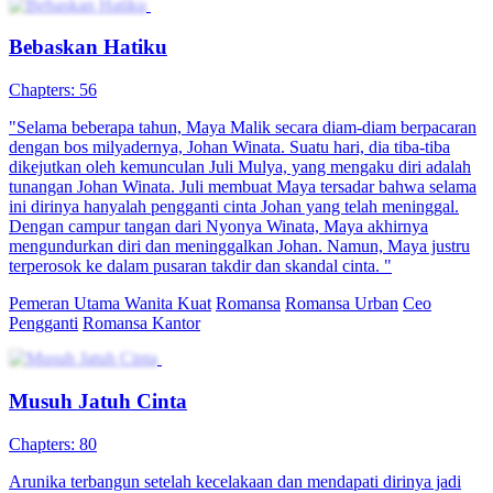
Bebaskan Hatiku
Chapters: 56
"Selama beberapa tahun, Maya Malik secara diam-diam berpacaran
dengan bos milyadernya, Johan Winata. Suatu hari, dia tiba-tiba
dikejutkan oleh kemunculan Juli Mulya, yang mengaku diri adalah
tunangan Johan Winata. Juli membuat Maya tersadar bahwa selama
ini dirinya hanyalah pengganti cinta Johan yang telah meninggal.
Dengan campur tangan dari Nyonya Winata, Maya akhirnya
mengundurkan diri dan meninggalkan Johan. Namun, Maya justru
terperosok ke dalam pusaran takdir dan skandal cinta. "
Pemeran Utama Wanita Kuat
Romansa
Romansa Urban
Ceo
Pengganti
Romansa Kantor
Musuh Jatuh Cinta
Chapters: 80
Arunika terbangun setelah kecelakaan dan mendapati dirinya jadi