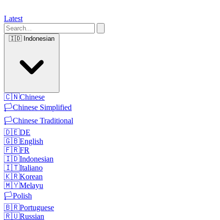
Latest
🇮🇩
Indonesian
🇨🇳
Chinese
🏳️
Chinese Simplified
🏳️
Chinese Traditional
🇩🇪
DE
🇬🇧
English
🇫🇷
FR
🇮🇩
Indonesian
🇮🇹
Italiano
🇰🇷
Korean
🇲🇾
Melayu
🏳️
Polish
🇧🇷
Portuguese
🇷🇺
Russian