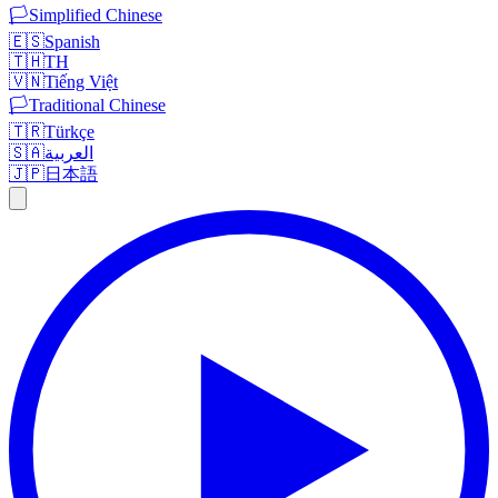
🏳️
Simplified Chinese
🇪🇸
Spanish
🇹🇭
TH
🇻🇳
Tiếng Việt
🏳️
Traditional Chinese
🇹🇷
Türkçe
🇸🇦
العربية
🇯🇵
日本語