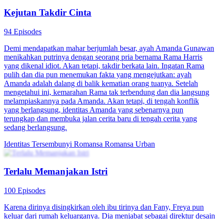
Kejutan Takdir Cinta
94 Episodes
Demi mendapatkan mahar berjumlah besar, ayah Amanda Gunawan
menikahkan putrinya dengan seorang pria bernama Rama Harris
yang dikenal idiot. Akan tetapi, takdir berkata lain. Ingatan Rama
pulih dan dia pun menemukan fakta yang mengejutkan: ayah
Amanda adalah dalang di balik kematian orang tuanya. Setelah
mengetahui ini, kemarahan Rama tak terbendung dan dia langsung
melampiaskannya pada Amanda. Akan tetapi, di tengah konflik
yang berlangsung, identitas Amanda yang sebenarnya pun
terungkap dan membuka jalan cerita baru di tengah cerita yang
sedang berlangsung.
Identitas Tersembunyi
Romansa
Romansa Urban
Terlalu Memanjakan Istri
100 Episodes
Karena dirinya disingkirkan oleh ibu tirinya dan Fany, Freya pun
keluar dari rumah keluarganya. Dia menjabat sebagai direktur desain