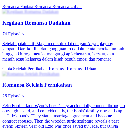
Romansa Fantasi
Romansa
Romansa Urban
Kegilaan Romansa Dadakan
74 Episodes
Setelah patah hati, Maya menikah kilat dengan Arya, playboy
tampan. Dari konflik dan gangguan masa lalu, cinta mereka tumbuh,
hingga akhirnya mereka mengungkap kebenaran, bersatu, dan
meraih restu keluarga dalam kisah penuh emosi dan romansa.
Cinta Setelah Pernikahan
Romansa
Romansa Urban
Romansa Setelah Pernikahan
26 Episodes
Ezio Ford is Jade Wynn's boss. They accidentally connect through a
one-night stand, and coincidentally, the Fords' destiny ring ends up
in Jade's hands. They sign a marriage agreement and become
contract spouses. Then the wooden turtle sculpture reveals a past
event: Sixteen-year-old Ezio was once saved by Jade, but Olivia