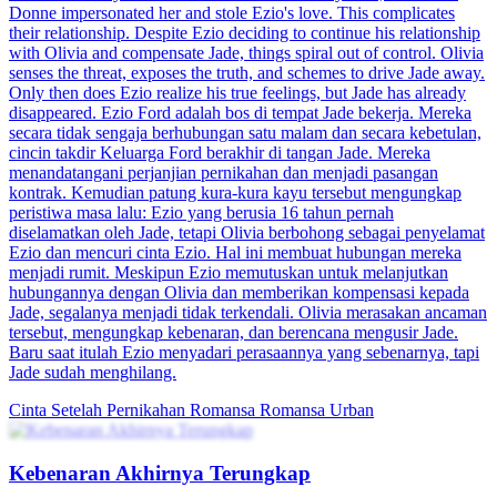
Donne impersonated her and stole Ezio's love. This complicates
their relationship. Despite Ezio deciding to continue his relationship
with Olivia and compensate Jade, things spiral out of control. Olivia
senses the threat, exposes the truth, and schemes to drive Jade away.
Only then does Ezio realize his true feelings, but Jade has already
disappeared. Ezio Ford adalah bos di tempat Jade bekerja. Mereka
secara tidak sengaja berhubungan satu malam dan secara kebetulan,
cincin takdir Keluarga Ford berakhir di tangan Jade. Mereka
menandatangani perjanjian pernikahan dan menjadi pasangan
kontrak. Kemudian patung kura-kura kayu tersebut mengungkap
peristiwa masa lalu: Ezio yang berusia 16 tahun pernah
diselamatkan oleh Jade, tetapi Olivia berbohong sebagai penyelamat
Ezio dan mencuri cinta Ezio. Hal ini membuat hubungan mereka
menjadi rumit. Meskipun Ezio memutuskan untuk melanjutkan
hubungannya dengan Olivia dan memberikan kompensasi kepada
Jade, segalanya menjadi tidak terkendali. Olivia merasakan ancaman
tersebut, mengungkap kebenaran, dan berencana mengusir Jade.
Baru saat itulah Ezio menyadari perasaannya yang sebenarnya, tapi
Jade sudah menghilang.
Cinta Setelah Pernikahan
Romansa
Romansa Urban
Kebenaran Akhirnya Terungkap