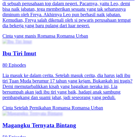
di sebuah perusahaan top dalam negeri. Pacarnya, yaitu Leo, demi
bisa naik jabatan, tega memberikan sesuatu yang tak seharusnya
diminum oleh Freya. Akhirnya Leo pun berhasil naik jabatan.
Kemudian, Freya salah dikenali oleh si pewaris perusahaan tempat
dia bekerja yang baru pulang dari luar negeri.
Cinta yang manis
Romansa
Romansa Urban
Ibu Tiri Imut
80 Episodes
Lia masuk ke dalam cerita. Setelah masuk cerita, dia harus jadi ibu
tiri Tuan Muda berumur 17 tahun yang kejam. Bukankah ini tragis?
Demi memutarbalikkan kisah yang bagaikan neraka ini, Lia
bersumpah akan jadi ibu tiri yang baik, hadapi anak sambung
pembangkang dan suami jahat, jadi seseorang yang peduli.
Cinta Setelah Pernikahan
Romansa
Romansa Urban
Magangku Ternyata Bintang