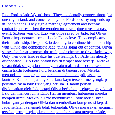
Chapters: 26
Ezio Ford is Jade Wynn's boss. They accidentally connect through a
one-night stand, and coincidentally, the Fords' destiny ring ends up
in Jade's hands. They sign a marriage agreement and become
contract spouses. Then the wooden turtle sculpture reveals a past
event: Sixteen-year-old Ezio was once saved by Jade, but Olivia
Donne impersonated her and stole Ezio's love. This complicates
their relationship. Despite Ezio deciding to continue his relationship
with Olivia and compensate Jade, things spiral out of control. Olivia
senses the threat, exposes the truth, and schemes to drive Jade away.
Only then does Ezio realize his true feelings, but Jade has already
disappeared. Ezio Ford adalah bos di tempat Jade bekerja. Mereka
secara tidak sengaja berhubungan satu malam dan secara kebetulan,
cincin takdir Keluarga Ford berakhir di tangan Jade. Mereka
menandatangani perjanjian pernikahan dan menjadi pasangan
kontrak. Kemudian patung kura-kura kayu tersebut mengungkap
peristiwa masa lalu: Ezio yang berusia 16 tahun pernah
diselamatkan oleh Jade, tetapi Olivia berbohong sebagai penyelamat
Ezio dan mencuri cinta Ezio. Hal ini membuat hubungan mereka
menjadi rumit. Meskipun Ezio memutuskan untuk melanjutkan
hubungannya dengan Olivia dan memberikan kompensasi kepada
Jade, segalanya menjadi tidak terkendali. Olivia merasakan ancaman
tersebut, mengungkap kebenaran, dan berencana mengusir Jade.