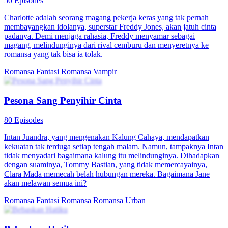
50 Episodes
Charlotte adalah seorang magang pekerja keras yang tak pernah
membayangkan idolanya, superstar Freddy Jones, akan jatuh cinta
padanya. Demi menjaga rahasia, Freddy menyamar sebagai
magang, melindunginya dari rival cemburu dan menyeretnya ke
romansa yang tak bisa ia tolak.
Romansa Fantasi
Romansa
Vampir
Pesona Sang Penyihir Cinta
80 Episodes
Intan Juandra, yang mengenakan Kalung Cahaya, mendapatkan
kekuatan tak terduga setiap tengah malam. Namun, tampaknya Intan
tidak menyadari bagaimana kalung itu melindunginya. Dihadapkan
dengan suaminya, Tommy Bastian, yang tidak memercayainya,
Clara Mada memecah belah hubungan mereka. Bagaimana Jane
akan melawan semua ini?
Romansa Fantasi
Romansa
Romansa Urban