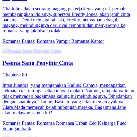
Charlotte adalah seorang magang pekerja keras yang tak pernah
membayangkan idolanya, superstar Freddy Jones, akan jatuh cinta
padanya. Demi menjaga rahasia, Freddy menyamar sebagai
magang, melindunginya dari rival cemburu dan menyeretnya ke
romansa yang tak bisa ia tolak.
Romansa Fantasi
Romansa
Vampir
Romansa Kantor
Pesona Sang Penyihir Cinta
Chapters: 80
Intan Juandra, yang mengenakan Kalung Cahaya, mendapatkan
kekuatan tak terduga setiap tengah malam. Namun, tampaknya Intan
tidak menyadari bagaimana kalung itu melindunginya. Dihadapkan
dengan suaminya, Tommy Bastian, yang tidak memercayainya,
Clara Mada memecah belah hubungan mereka. Bagaimana Jane
akan melawan semua ini?
Romansa Fantasi
Romansa
Romansa Urban
Ceo
Keluarga Fued
Serangan balik