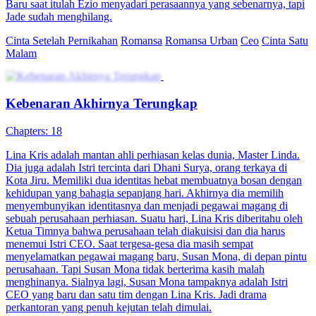
Baru saat itulah Ezio menyadari perasaannya yang sebenarnya, tapi
Jade sudah menghilang.
Cinta Setelah Pernikahan
Romansa
Romansa Urban
Ceo
Cinta Satu
Malam
Kebenaran Akhirnya Terungkap
Chapters: 18
Lina Kris adalah mantan ahli perhiasan kelas dunia, Master Linda.
Dia juga adalah Istri tercinta dari Dhani Surya, orang terkaya di
Kota Jiru. Memiliki dua identitas hebat membuatnya bosan dengan
kehidupan yang bahagia sepanjang hari. Akhirnya dia memilih
menyembunyikan identitasnya dan menjadi pegawai magang di
sebuah perusahaan perhiasan. Suatu hari, Lina Kris diberitahu oleh
Ketua Timnya bahwa perusahaan telah diakuisisi dan dia harus
menemui Istri CEO. Saat tergesa-gesa dia masih sempat
menyelamatkan pegawai magang baru, Susan Mona, di depan pintu
perusahaan. Tapi Susan Mona tidak berterima kasih malah
menghinanya. Sialnya lagi, Susan Mona tampaknya adalah Istri
CEO yang baru dan satu tim dengan Lina Kris. Jadi drama
perkantoran yang penuh kejutan telah dimulai.