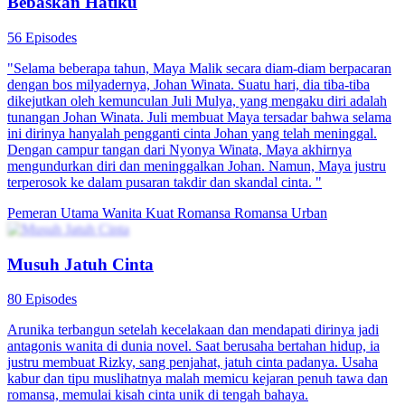
Bebaskan Hatiku
56 Episodes
"Selama beberapa tahun, Maya Malik secara diam-diam berpacaran
dengan bos milyadernya, Johan Winata. Suatu hari, dia tiba-tiba
dikejutkan oleh kemunculan Juli Mulya, yang mengaku diri adalah
tunangan Johan Winata. Juli membuat Maya tersadar bahwa selama
ini dirinya hanyalah pengganti cinta Johan yang telah meninggal.
Dengan campur tangan dari Nyonya Winata, Maya akhirnya
mengundurkan diri dan meninggalkan Johan. Namun, Maya justru
terperosok ke dalam pusaran takdir dan skandal cinta. "
Pemeran Utama Wanita Kuat
Romansa
Romansa Urban
Musuh Jatuh Cinta
80 Episodes
Arunika terbangun setelah kecelakaan dan mendapati dirinya jadi
antagonis wanita di dunia novel. Saat berusaha bertahan hidup, ia
justru membuat Rizky, sang penjahat, jatuh cinta padanya. Usaha
kabur dan tipu muslihatnya malah memicu kejaran penuh tawa dan
romansa, memulai kisah cinta unik di tengah bahaya.