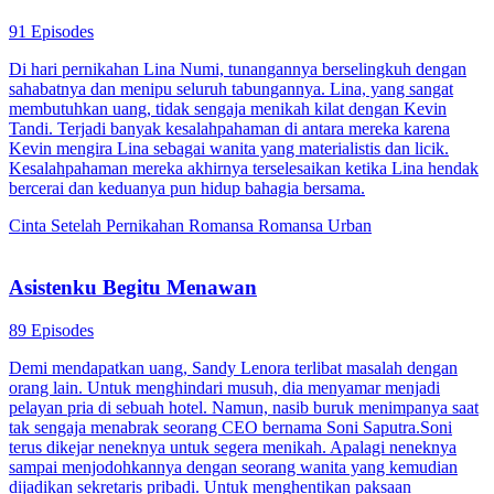
91 Episodes
Di hari pernikahan Lina Numi, tunangannya berselingkuh dengan
sahabatnya dan menipu seluruh tabungannya. Lina, yang sangat
membutuhkan uang, tidak sengaja menikah kilat dengan Kevin
Tandi. Terjadi banyak kesalahpahaman di antara mereka karena
Kevin mengira Lina sebagai wanita yang materialistis dan licik.
Kesalahpahaman mereka akhirnya terselesaikan ketika Lina hendak
bercerai dan keduanya pun hidup bahagia bersama.
Cinta Setelah Pernikahan
Romansa
Romansa Urban
Asistenku Begitu Menawan
89 Episodes
Demi mendapatkan uang, Sandy Lenora terlibat masalah dengan
orang lain. Untuk menghindari musuh, dia menyamar menjadi
pelayan pria di sebuah hotel. Namun, nasib buruk menimpanya saat
tak sengaja menabrak seorang CEO bernama Soni Saputra.Soni
terus dikejar neneknya untuk segera menikah. Apalagi neneknya
sampai menjodohkannya dengan seorang wanita yang kemudian
dijadikan sekretaris pribadi. Untuk menghentikan paksaan