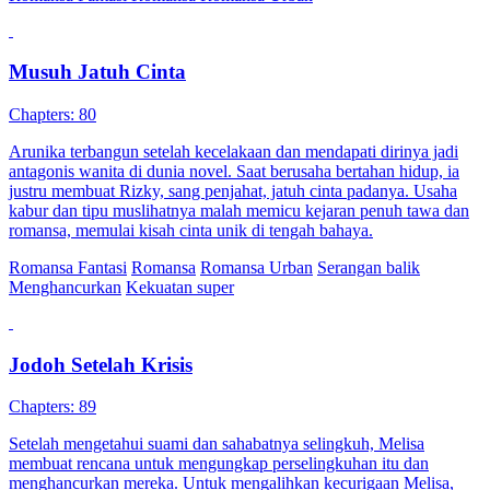
Musuh Jatuh Cinta
Chapters: 80
Arunika terbangun setelah kecelakaan dan mendapati dirinya jadi
antagonis wanita di dunia novel. Saat berusaha bertahan hidup, ia
justru membuat Rizky, sang penjahat, jatuh cinta padanya. Usaha
kabur dan tipu muslihatnya malah memicu kejaran penuh tawa dan
romansa, memulai kisah cinta unik di tengah bahaya.
Romansa Fantasi
Romansa
Romansa Urban
Serangan balik
Menghancurkan
Kekuatan super
Jodoh Setelah Krisis
Chapters: 89
Setelah mengetahui suami dan sahabatnya selingkuh, Melisa
membuat rencana untuk mengungkap perselingkuhan itu dan
menghancurkan mereka. Untuk mengalihkan kecurigaan Melisa,