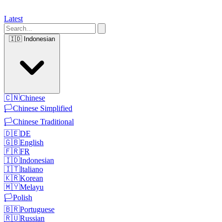
Latest
🇮🇩
Indonesian
🇨🇳
Chinese
🏳️
Chinese Simplified
🏳️
Chinese Traditional
🇩🇪
DE
🇬🇧
English
🇫🇷
FR
🇮🇩
Indonesian
🇮🇹
Italiano
🇰🇷
Korean
🇲🇾
Melayu
🏳️
Polish
🇧🇷
Portuguese
🇷🇺
Russian