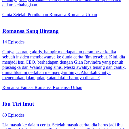
dalam kebahagiaan.
Cinta Setelah Pernikahan
Romansa
Romansa Urban
Romansa Sang Bintang
14 Episodes
Cintya, seorang aktris, hampir mendapatkan peran besar ketika
sebuah insiden membawanya ke dunia cerita film tersebut. Kini, dia
menjadi istri CEO, berhadapan dengan Gian Ravindra yang penuh
prasangka dan Wanda yang sinis. Meski awalnya tenang dan cantik,
dunia fiksi ini perlahan mempengaruhinya. Akankah Cintya
menemukan jalan pulang atau takdir barunya di sana?
Romansa Fantasi
Romansa
Romansa Urban
Ibu Tiri Imut
80 Episodes
Lia masuk ke dalam cerita. Setelah masuk cerita, dia harus jadi ibu