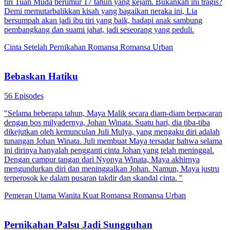
tiri Tuan Muda berumur 17 tahun yang kejam. Bukankah ini tragis?
Demi memutarbalikkan kisah yang bagaikan neraka ini, Lia
bersumpah akan jadi ibu tiri yang baik, hadapi anak sambung
pembangkang dan suami jahat, jadi seseorang yang peduli.
Cinta Setelah Pernikahan
Romansa
Romansa Urban
Bebaskan Hatiku
56 Episodes
"Selama beberapa tahun, Maya Malik secara diam-diam berpacaran
dengan bos milyadernya, Johan Winata. Suatu hari, dia tiba-tiba
dikejutkan oleh kemunculan Juli Mulya, yang mengaku diri adalah
tunangan Johan Winata. Juli membuat Maya tersadar bahwa selama
ini dirinya hanyalah pengganti cinta Johan yang telah meninggal.
Dengan campur tangan dari Nyonya Winata, Maya akhirnya
mengundurkan diri dan meninggalkan Johan. Namun, Maya justru
terperosok ke dalam pusaran takdir dan skandal cinta. "
Pemeran Utama Wanita Kuat
Romansa
Romansa Urban
Pernikahan Palsu Jadi Sungguhan