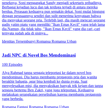
neneknya, Soni mengangkat Sandy menjadi sekretaris pribadinya.
Berbagai kejadian lucu dan tak terduga terjadi di antara mereka
berdua. Perasaan keduanya pun semakin dekat. Soni mulai bingung
dengan perasaannya sendiri dan sulit menerima kenyataan bahwa
dia menyukai seorang pria. Terlebih lagi, dia masih mencari seorang
gadis yatim piatu yang memiliki "Ikan Emas Kecil" yang telah lama
dia.Namun, dia tidak tahu, "Ikan Emas Kecil" yang dia cari -cari
ternyata sudah ada di sisinya...
Identitas Tersembunyi
Romansa
Romansa Urban
Jadi NPC di Novel Bos Mendominasi
100 Episodes
Alya Rahmad tanpa sengaja teleportasi ke dalam novel bos
mendominasi. Dia harus membantu protagonis pria dan wanita
berakhir bahagia, agar bisa kembali ke dunia nyata. Saat
menyelesaikan misi, dia menyaksikan banyak trik kejam dan tanpa
sengaja bertemu Ben Zakri, yang juga teleportasi. Keduanya
melakukan serangkaian perselisihan karena membantu protagonis
yang berbeda.
Romansa Fantasi
Romansa
Romansa Urban