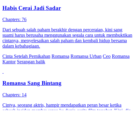
Habis Cerai Jadi Sadar
Chapters: 76
Dari sebuah salah paham berakhir dengan perceraian, kini sang
suami harus berusaha menggunakan segala cara untuk membuktikan
cintanya, menyelesaikan salah paham dan kembali hidup bersama
dalam kebahagiaan.
Cinta Setelah Pernikahan
Romansa
Romansa Urban
Ceo
Romansa
Kantor
Serangan balik
Romansa Sang Bintang
Chapters: 14
Cintya, seorang aktris, hampir mendapatkan peran besar ketika
sebuah insiden membawanya ke dunia cerita film tersebut. Kini, dia
menjadi istri CEO, berhadapan dengan Gian Ravindra yang penuh
prasangka dan Wanda yang sinis. Meski awalnya tenang dan cantik,
dunia fiksi ini perlahan mempengaruhinya. Akankah Cintya
menemukan jalan pulang atau takdir barunya di sana?