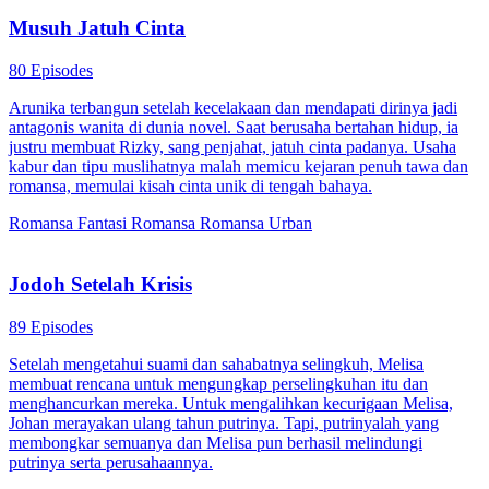
Musuh Jatuh Cinta
80 Episodes
Arunika terbangun setelah kecelakaan dan mendapati dirinya jadi
antagonis wanita di dunia novel. Saat berusaha bertahan hidup, ia
justru membuat Rizky, sang penjahat, jatuh cinta padanya. Usaha
kabur dan tipu muslihatnya malah memicu kejaran penuh tawa dan
romansa, memulai kisah cinta unik di tengah bahaya.
Romansa Fantasi
Romansa
Romansa Urban
Jodoh Setelah Krisis
89 Episodes
Setelah mengetahui suami dan sahabatnya selingkuh, Melisa
membuat rencana untuk mengungkap perselingkuhan itu dan
menghancurkan mereka. Untuk mengalihkan kecurigaan Melisa,
Johan merayakan ulang tahun putrinya. Tapi, putrinyalah yang
membongkar semuanya dan Melisa pun berhasil melindungi
putrinya serta perusahaannya.