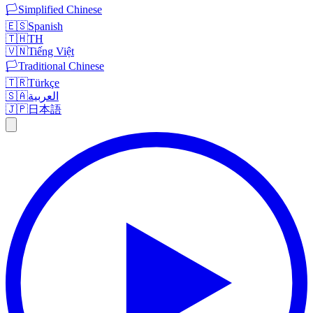
🏳️
Simplified Chinese
🇪🇸
Spanish
🇹🇭
TH
🇻🇳
Tiếng Việt
🏳️
Traditional Chinese
🇹🇷
Türkçe
🇸🇦
العربية
🇯🇵
日本語