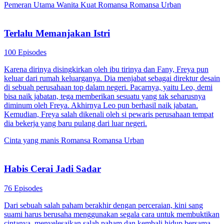
Pemeran Utama Wanita Kuat
Romansa
Romansa Urban
Terlalu Memanjakan Istri
100 Episodes
Karena dirinya disingkirkan oleh ibu tirinya dan Fany, Freya pun
keluar dari rumah keluarganya. Dia menjabat sebagai direktur desain
di sebuah perusahaan top dalam negeri. Pacarnya, yaitu Leo, demi
bisa naik jabatan, tega memberikan sesuatu yang tak seharusnya
diminum oleh Freya. Akhirnya Leo pun berhasil naik jabatan.
Kemudian, Freya salah dikenali oleh si pewaris perusahaan tempat
dia bekerja yang baru pulang dari luar negeri.
Cinta yang manis
Romansa
Romansa Urban
Habis Cerai Jadi Sadar
76 Episodes
Dari sebuah salah paham berakhir dengan perceraian, kini sang
suami harus berusaha menggunakan segala cara untuk membuktikan
cintanya, menyelesaikan salah paham dan kembali hidup bersama