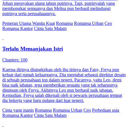
Johan merayakan ulang tahun putrinya. Tapi, putrinyalah yang
membongkar semuanya dan Melisa pun berhasil melindungi
putrinya serta perusahaannya.
Pemeran Utama Wanita Kuat
Romansa
Romansa Urban
Ceo
Romansa Kantor
Cinta Satu Malam
Terlalu Memanjakan Istri
Chapters: 100
Karena dirinya disingkirkan oleh ibu tirinya dan Fany, Freya pun
keluar dari rumah keluarganya. Dia menjabat sebagai direktur desain
di sebuah perusahaan top dalam negeri. Pacarnya, yaitu Leo, demi
bisa naik jabatan, tega memberikan sesuatu yang tak seharusnya
diminum oleh Freya. Akhirnya Leo pun berhasil naik jabatan.
Kemudian, Freya salah dikenali oleh si pewaris perusahaan tempat
dia bekerja yang baru pulang dari luar negeri.
Cinta yang manis
Romansa
Romansa Urban
Ceo
Perbedaan usia
Romansa Kantor
Cinta Satu Malam