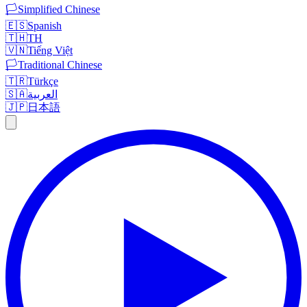
🏳️
Simplified Chinese
🇪🇸
Spanish
🇹🇭
TH
🇻🇳
Tiếng Việt
🏳️
Traditional Chinese
🇹🇷
Türkçe
🇸🇦
العربية
🇯🇵
日本語