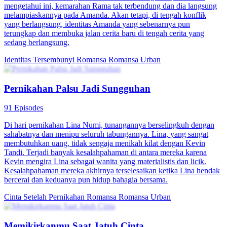
mengetahui ini, kemarahan Rama tak terbendung dan dia langsung
melampiaskannya pada Amanda. Akan tetapi, di tengah konflik
yang berlangsung, identitas Amanda yang sebenarnya pun
terungkap dan membuka jalan cerita baru di tengah cerita yang
sedang berlangsung.
Identitas Tersembunyi
Romansa
Romansa Urban
Pernikahan Palsu Jadi Sungguhan
91 Episodes
Di hari pernikahan Lina Numi, tunangannya berselingkuh dengan
sahabatnya dan menipu seluruh tabungannya. Lina, yang sangat
membutuhkan uang, tidak sengaja menikah kilat dengan Kevin
Tandi. Terjadi banyak kesalahpahaman di antara mereka karena
Kevin mengira Lina sebagai wanita yang materialistis dan licik.
Kesalahpahaman mereka akhirnya terselesaikan ketika Lina hendak
bercerai dan keduanya pun hidup bahagia bersama.
Cinta Setelah Pernikahan
Romansa
Romansa Urban
Memikirkanmu Saat Jatuh Cinta