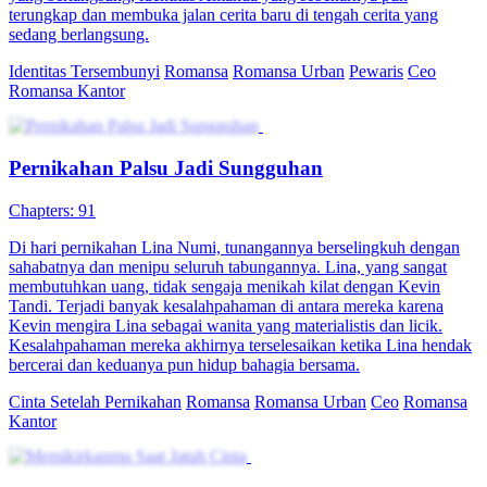
terungkap dan membuka jalan cerita baru di tengah cerita yang
sedang berlangsung.
Identitas Tersembunyi
Romansa
Romansa Urban
Pewaris
Ceo
Romansa Kantor
Pernikahan Palsu Jadi Sungguhan
Chapters: 91
Di hari pernikahan Lina Numi, tunangannya berselingkuh dengan
sahabatnya dan menipu seluruh tabungannya. Lina, yang sangat
membutuhkan uang, tidak sengaja menikah kilat dengan Kevin
Tandi. Terjadi banyak kesalahpahaman di antara mereka karena
Kevin mengira Lina sebagai wanita yang materialistis dan licik.
Kesalahpahaman mereka akhirnya terselesaikan ketika Lina hendak
bercerai dan keduanya pun hidup bahagia bersama.
Cinta Setelah Pernikahan
Romansa
Romansa Urban
Ceo
Romansa
Kantor