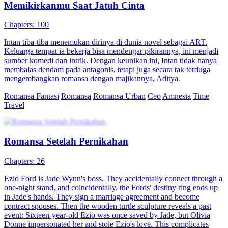
Memikirkanmu Saat Jatuh Cinta
Chapters: 100
Intan tiba-tiba menemukan dirinya di dunia novel sebagai ART.
Keluarga tempat ia bekerja bisa mendengar pikirannya, ini menjadi
sumber komedi dan intrik. Dengan keunikan ini, Intan tidak hanya
membalas dendam pada antagonis, tetapi juga secara tak terduga
mengembangkan romansa dengan majikannya, Aditya.
Romansa Fantasi
Romansa
Romansa Urban
Ceo
Amnesia
Time
Travel
Romansa Setelah Pernikahan
Chapters: 26
Ezio Ford is Jade Wynn's boss. They accidentally connect through a
one-night stand, and coincidentally, the Fords' destiny ring ends up
in Jade's hands. They sign a marriage agreement and become
contract spouses. Then the wooden turtle sculpture reveals a past
event: Sixteen-year-old Ezio was once saved by Jade, but Olivia
Donne impersonated her and stole Ezio's love. This complicates