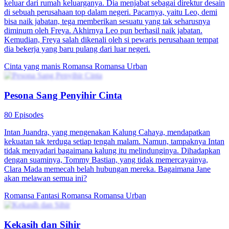
keluar dari rumah keluarganya. Dia menjabat sebagai direktur desain
di sebuah perusahaan top dalam negeri. Pacarnya, yaitu Leo, demi
bisa naik jabatan, tega memberikan sesuatu yang tak seharusnya
diminum oleh Freya. Akhirnya Leo pun berhasil naik jabatan.
Kemudian, Freya salah dikenali oleh si pewaris perusahaan tempat
dia bekerja yang baru pulang dari luar negeri.
Cinta yang manis
Romansa
Romansa Urban
Pesona Sang Penyihir Cinta
80 Episodes
Intan Juandra, yang mengenakan Kalung Cahaya, mendapatkan
kekuatan tak terduga setiap tengah malam. Namun, tampaknya Intan
tidak menyadari bagaimana kalung itu melindunginya. Dihadapkan
dengan suaminya, Tommy Bastian, yang tidak memercayainya,
Clara Mada memecah belah hubungan mereka. Bagaimana Jane
akan melawan semua ini?
Romansa Fantasi
Romansa
Romansa Urban
Kekasih dan Sihir