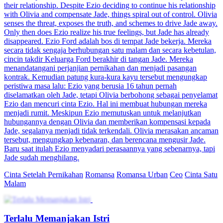
their relationship. Despite Ezio deciding to continue his relationship
with Olivia and compensate Jade, things spiral out of control. Olivia
senses the threat, exposes the truth, and schemes to drive Jade away.
Only then does Ezio realize his true feelings, but Jade has already
disappeared. Ezio Ford adalah bos di tempat Jade bekerja. Mereka
secara tidak sengaja berhubungan satu malam dan secara kebetulan,
cincin takdir Keluarga Ford berakhir di tangan Jade. Mereka
menandatangani perjanjian pernikahan dan menjadi pasangan
kontrak. Kemudian patung kura-kura kayu tersebut mengungkap
peristiwa masa lalu: Ezio yang berusia 16 tahun pernah
diselamatkan oleh Jade, tetapi Olivia berbohong sebagai penyelamat
Ezio dan mencuri cinta Ezio. Hal ini membuat hubungan mereka
menjadi rumit. Meskipun Ezio memutuskan untuk melanjutkan
hubungannya dengan Olivia dan memberikan kompensasi kepada
Jade, segalanya menjadi tidak terkendali. Olivia merasakan ancaman
tersebut, mengungkap kebenaran, dan berencana mengusir Jade.
Baru saat itulah Ezio menyadari perasaannya yang sebenarnya, tapi
Jade sudah menghilang.
Cinta Setelah Pernikahan
Romansa
Romansa Urban
Ceo
Cinta Satu
Malam
Terlalu Memanjakan Istri