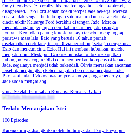
senses the threat, exposes the truth, and schemes to drive Jade away.
Only then does Ezio realize his true feelings, but Jade has already
disappeared. Ezio Ford adalah bos di tempat Jade bekerja. Mereka
secara tidak sengaja berhubungan satu malam dan secara kebetulan,
cincin takdir Keluarga Ford berakhir di tangan Jade. Mereka
menandatangani perjanjian pernikahan dan menjadi pasangan
kontrak. Kemudian patung kura-kura kayu tersebut mengungkap
peristiwa masa lalu: Ezio yang berusia 16 tahun pernah
diselamatkan oleh Jade, tetapi Olivia berbohong sebagai penyelamat
Ezio dan mencuri cinta Ezio. Hal ini membuat hubungan mereka
menjadi rumit. Meskipun Ezio memutuskan untuk melanjutkan
hubungannya dengan Olivia dan memberikan kompensasi kepada
Jade, segalanya menjadi tidak terkendali. Olivia merasakan ancaman
tersebut, mengungkap kebenaran, dan berencana mengusir Jade.
Baru saat itulah Ezio menyadari perasaannya yang sebenarnya, tapi
Jade sudah menghilang.
Cinta Setelah Pernikahan
Romansa
Romansa Urban
Terlalu Memanjakan Istri
100 Episodes
Karena dirinya disingkirkan oleh ibu tirinya dan Fany, Freya pun