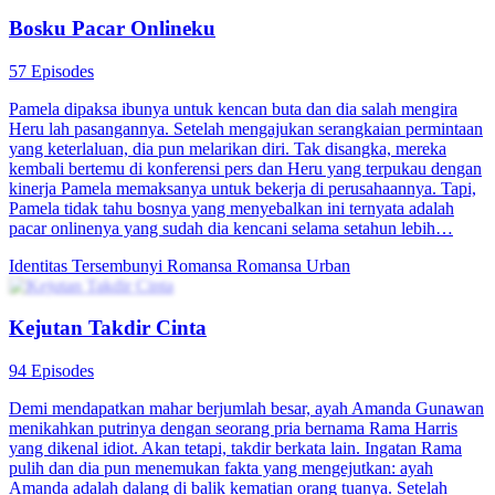
Bosku Pacar Onlineku
57 Episodes
Pamela dipaksa ibunya untuk kencan buta dan dia salah mengira
Heru lah pasangannya. Setelah mengajukan serangkaian permintaan
yang keterlaluan, dia pun melarikan diri. Tak disangka, mereka
kembali bertemu di konferensi pers dan Heru yang terpukau dengan
kinerja Pamela memaksanya untuk bekerja di perusahaannya. Tapi,
Pamela tidak tahu bosnya yang menyebalkan ini ternyata adalah
pacar onlinenya yang sudah dia kencani selama setahun lebih…
Identitas Tersembunyi
Romansa
Romansa Urban
Kejutan Takdir Cinta
94 Episodes
Demi mendapatkan mahar berjumlah besar, ayah Amanda Gunawan
menikahkan putrinya dengan seorang pria bernama Rama Harris
yang dikenal idiot. Akan tetapi, takdir berkata lain. Ingatan Rama
pulih dan dia pun menemukan fakta yang mengejutkan: ayah
Amanda adalah dalang di balik kematian orang tuanya. Setelah