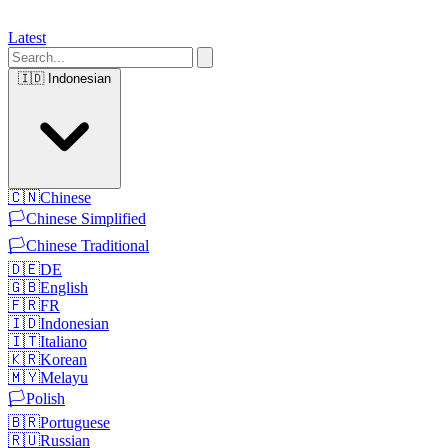
Latest
🇮🇩
Indonesian
🇨🇳
Chinese
🏳️
Chinese Simplified
🏳️
Chinese Traditional
🇩🇪
DE
🇬🇧
English
🇫🇷
FR
🇮🇩
Indonesian
🇮🇹
Italiano
🇰🇷
Korean
🇲🇾
Melayu
🏳️
Polish
🇧🇷
Portuguese
🇷🇺
Russian