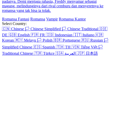
padanya. Demi menjaga rahasia, Freddy menyamar sebagai
magang, melindunginya dari rival cemburu dan menyeretnya ke
romansa yang tak bisa ia tolak.
Romansa Fantasi
Romansa
Vampir
Romansa Kantor
Select Country:
🇨🇳
Chinese
🏳️
Chinese Simplified
🏳️
Chinese Traditional
🇩🇪
DE
🇬🇧
English
🇫🇷
FR
🇮🇩
Indonesian
🇮🇹
Italiano
🇰🇷
Korean
🇲🇾
Melayu
🏳️
Polish
🇧🇷
Portuguese
🇷🇺
Russian
🏳️
Simplified Chinese
🇪🇸
Spanish
🇹🇭
TH
🇻🇳
Tiếng Việt
🏳️
Traditional Chinese
🇹🇷
Türkçe
🇸🇦
العربية
🇯🇵
日本語