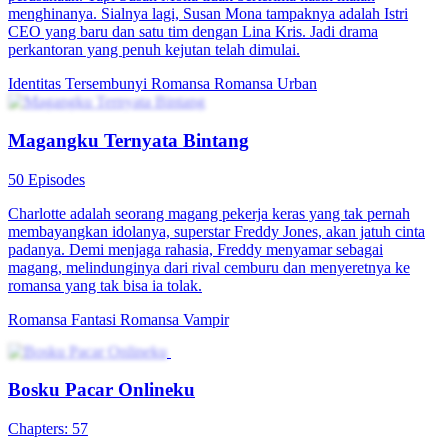
menghinanya. Sialnya lagi, Susan Mona tampaknya adalah Istri
CEO yang baru dan satu tim dengan Lina Kris. Jadi drama
perkantoran yang penuh kejutan telah dimulai.
Identitas Tersembunyi
Romansa
Romansa Urban
Magangku Ternyata Bintang
50 Episodes
Charlotte adalah seorang magang pekerja keras yang tak pernah
membayangkan idolanya, superstar Freddy Jones, akan jatuh cinta
padanya. Demi menjaga rahasia, Freddy menyamar sebagai
magang, melindunginya dari rival cemburu dan menyeretnya ke
romansa yang tak bisa ia tolak.
Romansa Fantasi
Romansa
Vampir
Bosku Pacar Onlineku
Chapters: 57