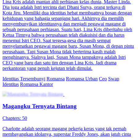
Lina Kris adalah mantan ahli perhiasan kelas dunia, Master Linda.
Dia juga adalah Istri tercinta dari Dhani Surya, orang terkaya di
Kota Jiru. Memiliki dua identitas hebat membuatnya bosan dengan
kehidupan yang bahagia sepanjang hari. Akhirnya dia memilih
menyembunyikan identitasnya dan menjadi pegawai magang di
sebuah perusahaan perhiasan. Suatu hari, Lina Kris diberitahu oleh
Ketua Timnya bahwa perusahaan telah diakuisisi dan dia harus
menemui Istri CEO. Saat tergesa-gesa dia masih sempat
menyelamatkan pegawai magang baru, Susan Mona, di depan pintu
perusahaan. Tapi Susan Mona tidak berterima kasih malah
menghinanya. Sialnya lagi, Susan Mona tampaknya adalah Istri
CEO yang baru dan satu tim dengan Lina Kris. Jadi drama
perkantoran yang penuh kejutan telah dimulai.
Identitas Tersembunyi
Romansa
Romansa Urban
Ceo
Swap
Identitas
Romansa Kantor
Magangku Ternyata Bintang
Chapters: 50
Charlotte adalah seorang magang pekerja keras yang tak pernah
membayangkan idolanya, superstar Freddy Jones, akan jatuh cinta