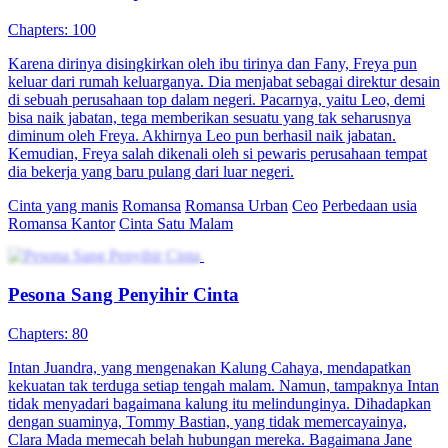
Chapters: 100
Karena dirinya disingkirkan oleh ibu tirinya dan Fany, Freya pun
keluar dari rumah keluarganya. Dia menjabat sebagai direktur desain
di sebuah perusahaan top dalam negeri. Pacarnya, yaitu Leo, demi
bisa naik jabatan, tega memberikan sesuatu yang tak seharusnya
diminum oleh Freya. Akhirnya Leo pun berhasil naik jabatan.
Kemudian, Freya salah dikenali oleh si pewaris perusahaan tempat
dia bekerja yang baru pulang dari luar negeri.
Cinta yang manis
Romansa
Romansa Urban
Ceo
Perbedaan usia
Romansa Kantor
Cinta Satu Malam
Pesona Sang Penyihir Cinta
Chapters: 80
Intan Juandra, yang mengenakan Kalung Cahaya, mendapatkan
kekuatan tak terduga setiap tengah malam. Namun, tampaknya Intan
tidak menyadari bagaimana kalung itu melindunginya. Dihadapkan
dengan suaminya, Tommy Bastian, yang tidak memercayainya,
Clara Mada memecah belah hubungan mereka. Bagaimana Jane