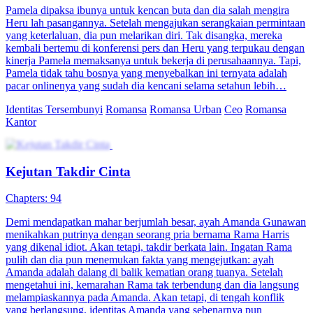
Pamela dipaksa ibunya untuk kencan buta dan dia salah mengira
Heru lah pasangannya. Setelah mengajukan serangkaian permintaan
yang keterlaluan, dia pun melarikan diri. Tak disangka, mereka
kembali bertemu di konferensi pers dan Heru yang terpukau dengan
kinerja Pamela memaksanya untuk bekerja di perusahaannya. Tapi,
Pamela tidak tahu bosnya yang menyebalkan ini ternyata adalah
pacar onlinenya yang sudah dia kencani selama setahun lebih…
Identitas Tersembunyi
Romansa
Romansa Urban
Ceo
Romansa
Kantor
Kejutan Takdir Cinta
Chapters: 94
Demi mendapatkan mahar berjumlah besar, ayah Amanda Gunawan
menikahkan putrinya dengan seorang pria bernama Rama Harris
yang dikenal idiot. Akan tetapi, takdir berkata lain. Ingatan Rama
pulih dan dia pun menemukan fakta yang mengejutkan: ayah
Amanda adalah dalang di balik kematian orang tuanya. Setelah
mengetahui ini, kemarahan Rama tak terbendung dan dia langsung
melampiaskannya pada Amanda. Akan tetapi, di tengah konflik
yang berlangsung, identitas Amanda yang sebenarnya pun