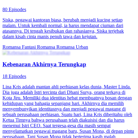
80 Episodes
Siska, pegawai kantoran biasa, berubah menjadi kucing setiap
malam. Untuk kembali normal, ia harus mendapat ciuman dari
atasannya. Di tengah kesibukan dan rahasianya, Siska terjebak
dalam kisah cinta manis penuh tawa dan kejutan.
Romansa Fantasi
Romansa
Romansa Urban
Kebenaran Akhirnya Terungkap
18 Episodes
Lina Kris adalah mantan ahli perhiasan kelas dunia, Master Linda.
Dia juga adalah Istri tercinta dari Dhani Surya, orang terkaya di
Kota Jiru. Memiliki dua identitas hebat membuatnya bosan dengan
kehidupan yang bahagia sepanjang hari. Akhirnya dia memilih
menyembunyikan identitasnya dan menjadi pegawai magang di
sebuah perusahaan perhiasan. Suatu hari, Lina Kris diberitahu oleh
Ketua Timnya bahwa perusahaan telah diakuisisi dan dia harus
menemui Istri CEO. Saat tergesa-gesa dia masih sempat
menyelamatkan pegawai magang baru, Susan Mona, di depan pintu
perusahaan. Tapi Susan Mona tidak berterima kasih malah