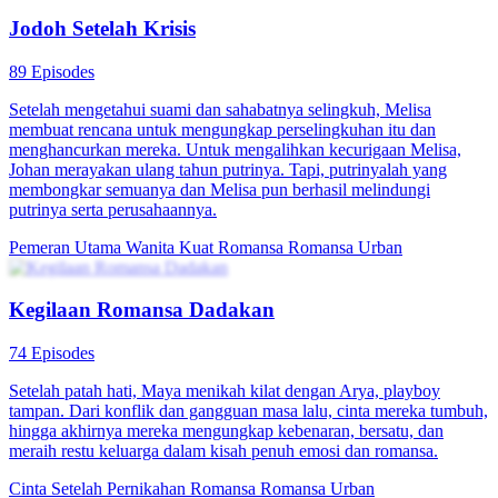
Jodoh Setelah Krisis
89 Episodes
Setelah mengetahui suami dan sahabatnya selingkuh, Melisa
membuat rencana untuk mengungkap perselingkuhan itu dan
menghancurkan mereka. Untuk mengalihkan kecurigaan Melisa,
Johan merayakan ulang tahun putrinya. Tapi, putrinyalah yang
membongkar semuanya dan Melisa pun berhasil melindungi
putrinya serta perusahaannya.
Pemeran Utama Wanita Kuat
Romansa
Romansa Urban
Kegilaan Romansa Dadakan
74 Episodes
Setelah patah hati, Maya menikah kilat dengan Arya, playboy
tampan. Dari konflik dan gangguan masa lalu, cinta mereka tumbuh,
hingga akhirnya mereka mengungkap kebenaran, bersatu, dan
meraih restu keluarga dalam kisah penuh emosi dan romansa.
Cinta Setelah Pernikahan
Romansa
Romansa Urban