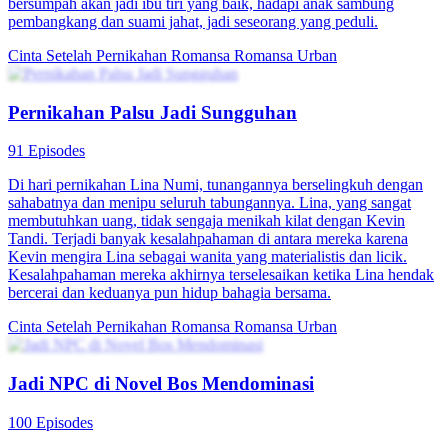
bersumpah akan jadi ibu tiri yang baik, hadapi anak sambung
pembangkang dan suami jahat, jadi seseorang yang peduli.
Cinta Setelah Pernikahan
Romansa
Romansa Urban
Pernikahan Palsu Jadi Sungguhan
91 Episodes
Di hari pernikahan Lina Numi, tunangannya berselingkuh dengan
sahabatnya dan menipu seluruh tabungannya. Lina, yang sangat
membutuhkan uang, tidak sengaja menikah kilat dengan Kevin
Tandi. Terjadi banyak kesalahpahaman di antara mereka karena
Kevin mengira Lina sebagai wanita yang materialistis dan licik.
Kesalahpahaman mereka akhirnya terselesaikan ketika Lina hendak
bercerai dan keduanya pun hidup bahagia bersama.
Cinta Setelah Pernikahan
Romansa
Romansa Urban
Jadi NPC di Novel Bos Mendominasi
100 Episodes