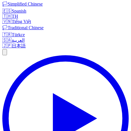
🏳️
Simplified Chinese
🇪🇸
Spanish
🇹🇭
TH
🇻🇳
Tiếng Việt
🏳️
Traditional Chinese
🇹🇷
Türkçe
🇸🇦
العربية
🇯🇵
日本語