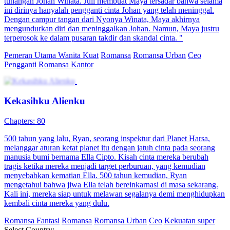
tunangan Johan Winata. Juli membuat Maya tersadar bahwa selama
ini dirinya hanyalah pengganti cinta Johan yang telah meninggal.
Dengan campur tangan dari Nyonya Winata, Maya akhirnya
mengundurkan diri dan meninggalkan Johan. Namun, Maya justru
terperosok ke dalam pusaran takdir dan skandal cinta. "
Pemeran Utama Wanita Kuat
Romansa
Romansa Urban
Ceo
Pengganti
Romansa Kantor
Kekasihku Alienku
Chapters: 80
500 tahun yang lalu, Ryan, seorang inspektur dari Planet Harsa,
melanggar aturan ketat planet itu dengan jatuh cinta pada seorang
manusia bumi bernama Ella Cipto. Kisah cinta mereka berubah
tragis ketika mereka menjadi target perburuan, yang kemudian
menyebabkan kematian Ella. 500 tahun kemudian, Ryan
mengetahui bahwa jiwa Ella telah bereinkarnasi di masa sekarang.
Kali ini, mereka siap untuk melawan segalanya demi menghidupkan
kembali cinta mereka yang dulu.
Romansa Fantasi
Romansa
Romansa Urban
Ceo
Kekuatan super
Select Country: