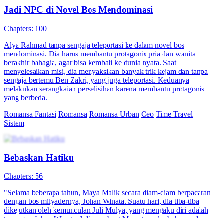
Jadi NPC di Novel Bos Mendominasi
Chapters: 100
Alya Rahmad tanpa sengaja teleportasi ke dalam novel bos
mendominasi. Dia harus membantu protagonis pria dan wanita
berakhir bahagia, agar bisa kembali ke dunia nyata. Saat
menyelesaikan misi, dia menyaksikan banyak trik kejam dan tanpa
sengaja bertemu Ben Zakri, yang juga teleportasi. Keduanya
melakukan serangkaian perselisihan karena membantu protagonis
yang berbeda.
Romansa Fantasi
Romansa
Romansa Urban
Ceo
Time Travel
Sistem
Bebaskan Hatiku
Chapters: 56
"Selama beberapa tahun, Maya Malik secara diam-diam berpacaran
dengan bos milyadernya, Johan Winata. Suatu hari, dia tiba-tiba
dikejutkan oleh kemunculan Juli Mulya, yang mengaku diri adalah