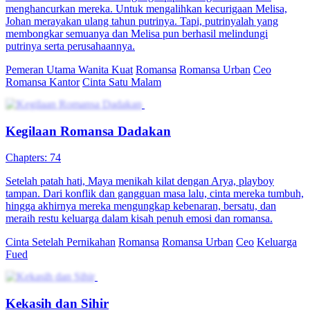
menghancurkan mereka. Untuk mengalihkan kecurigaan Melisa,
Johan merayakan ulang tahun putrinya. Tapi, putrinyalah yang
membongkar semuanya dan Melisa pun berhasil melindungi
putrinya serta perusahaannya.
Pemeran Utama Wanita Kuat
Romansa
Romansa Urban
Ceo
Romansa Kantor
Cinta Satu Malam
Kegilaan Romansa Dadakan
Chapters: 74
Setelah patah hati, Maya menikah kilat dengan Arya, playboy
tampan. Dari konflik dan gangguan masa lalu, cinta mereka tumbuh,
hingga akhirnya mereka mengungkap kebenaran, bersatu, dan
meraih restu keluarga dalam kisah penuh emosi dan romansa.
Cinta Setelah Pernikahan
Romansa
Romansa Urban
Ceo
Keluarga
Fued
Kekasih dan Sihir