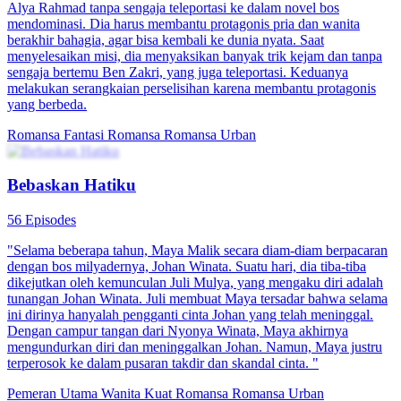
Alya Rahmad tanpa sengaja teleportasi ke dalam novel bos
mendominasi. Dia harus membantu protagonis pria dan wanita
berakhir bahagia, agar bisa kembali ke dunia nyata. Saat
menyelesaikan misi, dia menyaksikan banyak trik kejam dan tanpa
sengaja bertemu Ben Zakri, yang juga teleportasi. Keduanya
melakukan serangkaian perselisihan karena membantu protagonis
yang berbeda.
Romansa Fantasi
Romansa
Romansa Urban
Bebaskan Hatiku
56 Episodes
"Selama beberapa tahun, Maya Malik secara diam-diam berpacaran
dengan bos milyadernya, Johan Winata. Suatu hari, dia tiba-tiba
dikejutkan oleh kemunculan Juli Mulya, yang mengaku diri adalah
tunangan Johan Winata. Juli membuat Maya tersadar bahwa selama
ini dirinya hanyalah pengganti cinta Johan yang telah meninggal.
Dengan campur tangan dari Nyonya Winata, Maya akhirnya
mengundurkan diri dan meninggalkan Johan. Namun, Maya justru
terperosok ke dalam pusaran takdir dan skandal cinta. "
Pemeran Utama Wanita Kuat
Romansa
Romansa Urban