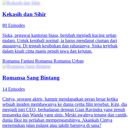
Kekasih dan Sihir
80 Episodes
Siska, pegawai kantoran biasa, berubah menjadi kucing setiap
malam. Untuk kembali normal, ia harus mendapat ciuman dari
atasannya. Di tengah kesibukan dan rahasianya, Siska terjebak
dalam kisah cinta manis penuh tawa dan kejutan.
Romansa Fantasi
Romansa
Romansa Urban
Romansa Sang Bintang
14 Episodes
Cintya, seorang aktris, hampir mendapatkan peran besar ketika
sebuah insiden membawanya ke dunia cerita film tersebut. Kini, dia
menjadi istri CEO, berhadapan dengan Gian Ravindra yang penuh
prasangka dan Wanda yang sinis. Meski awalnya tenang dan cantik,
dunia fiksi ini perlahan mempengaruhinya. Akankah Cintya
menemukan jalan pulang atau takdir barunya di sana?