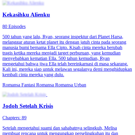
Kekasihku Alienku
80 Episodes
500 tahun yang lalu, Ryan, seorang inspektur dari Planet Harsa,
melanggar aturan ketat planet itu dengan jatuh cinta pada seorang
manusia bumi bernama Ella Cipto. Kisah cinta mereka berubah
tragis ketika mereka menjadi target perburuan, yang kemudian
menyebabkan kematian Ella. 500 tahun kemudian, Ryan
mengetahui bahwa jiwa Ella telah bereinkarnasi di masa sekarang.
Kali ini, mereka siap untuk melawan segalanya demi menghidupkan
kembali cinta mereka yang dulu.
Romansa Fantasi
Romansa
Romansa Urban
Jodoh Setelah Krisis
Chapters: 89
Setelah mengetahui suami dan sahabatnya selingkuh, Melisa
membuat rencana untuk mengungkap perselingkuhan itu dan