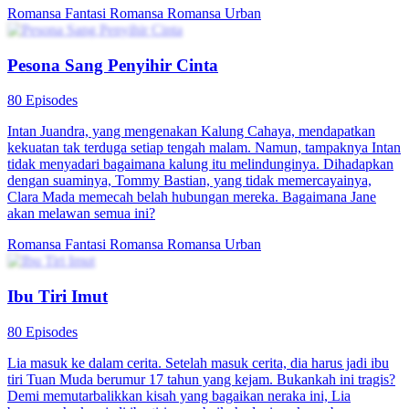
Romansa Fantasi
Romansa
Romansa Urban
Pesona Sang Penyihir Cinta
80 Episodes
Intan Juandra, yang mengenakan Kalung Cahaya, mendapatkan
kekuatan tak terduga setiap tengah malam. Namun, tampaknya Intan
tidak menyadari bagaimana kalung itu melindunginya. Dihadapkan
dengan suaminya, Tommy Bastian, yang tidak memercayainya,
Clara Mada memecah belah hubungan mereka. Bagaimana Jane
akan melawan semua ini?
Romansa Fantasi
Romansa
Romansa Urban
Ibu Tiri Imut
80 Episodes
Lia masuk ke dalam cerita. Setelah masuk cerita, dia harus jadi ibu
tiri Tuan Muda berumur 17 tahun yang kejam. Bukankah ini tragis?
Demi memutarbalikkan kisah yang bagaikan neraka ini, Lia