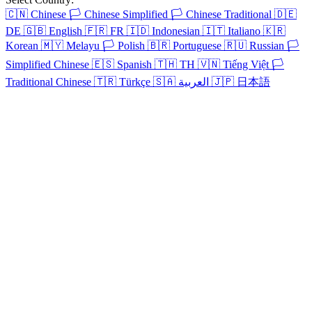
🇨🇳
Chinese
🏳️
Chinese Simplified
🏳️
Chinese Traditional
🇩🇪
DE
🇬🇧
English
🇫🇷
FR
🇮🇩
Indonesian
🇮🇹
Italiano
🇰🇷
Korean
🇲🇾
Melayu
🏳️
Polish
🇧🇷
Portuguese
🇷🇺
Russian
🏳️
Simplified Chinese
🇪🇸
Spanish
🇹🇭
TH
🇻🇳
Tiếng Việt
🏳️
Traditional Chinese
🇹🇷
Türkçe
🇸🇦
العربية
🇯🇵
日本語