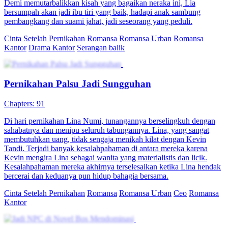
Demi memutarbalikkan kisah yang bagaikan neraka ini, Lia
bersumpah akan jadi ibu tiri yang baik, hadapi anak sambung
pembangkang dan suami jahat, jadi seseorang yang peduli.
Cinta Setelah Pernikahan
Romansa
Romansa Urban
Romansa
Kantor
Drama Kantor
Serangan balik
Pernikahan Palsu Jadi Sungguhan
Chapters: 91
Di hari pernikahan Lina Numi, tunangannya berselingkuh dengan
sahabatnya dan menipu seluruh tabungannya. Lina, yang sangat
membutuhkan uang, tidak sengaja menikah kilat dengan Kevin
Tandi. Terjadi banyak kesalahpahaman di antara mereka karena
Kevin mengira Lina sebagai wanita yang materialistis dan licik.
Kesalahpahaman mereka akhirnya terselesaikan ketika Lina hendak
bercerai dan keduanya pun hidup bahagia bersama.
Cinta Setelah Pernikahan
Romansa
Romansa Urban
Ceo
Romansa
Kantor