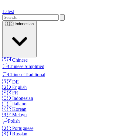
Latest
🇮🇩
Indonesian
🇨🇳
Chinese
🏳️
Chinese Simplified
🏳️
Chinese Traditional
🇩🇪
DE
🇬🇧
English
🇫🇷
FR
🇮🇩
Indonesian
🇮🇹
Italiano
🇰🇷
Korean
🇲🇾
Melayu
🏳️
Polish
🇧🇷
Portuguese
🇷🇺
Russian