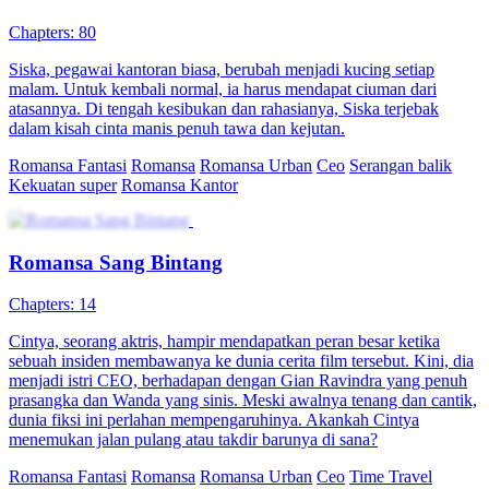
Chapters: 80
Siska, pegawai kantoran biasa, berubah menjadi kucing setiap
malam. Untuk kembali normal, ia harus mendapat ciuman dari
atasannya. Di tengah kesibukan dan rahasianya, Siska terjebak
dalam kisah cinta manis penuh tawa dan kejutan.
Romansa Fantasi
Romansa
Romansa Urban
Ceo
Serangan balik
Kekuatan super
Romansa Kantor
Romansa Sang Bintang
Chapters: 14
Cintya, seorang aktris, hampir mendapatkan peran besar ketika
sebuah insiden membawanya ke dunia cerita film tersebut. Kini, dia
menjadi istri CEO, berhadapan dengan Gian Ravindra yang penuh
prasangka dan Wanda yang sinis. Meski awalnya tenang dan cantik,
dunia fiksi ini perlahan mempengaruhinya. Akankah Cintya
menemukan jalan pulang atau takdir barunya di sana?
Romansa Fantasi
Romansa
Romansa Urban
Ceo
Time Travel