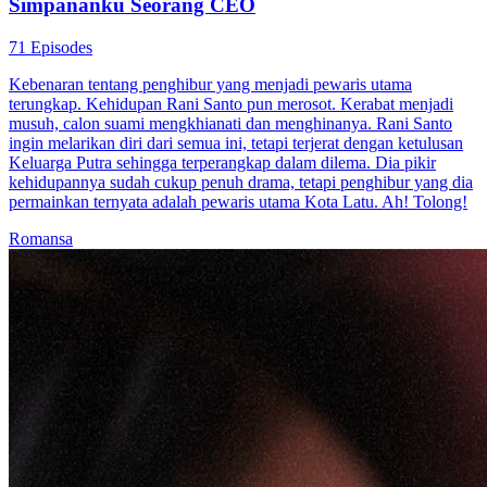
Simpananku Seorang CEO
71 Episodes
Kebenaran tentang penghibur yang menjadi pewaris utama
terungkap. Kehidupan Rani Santo pun merosot. Kerabat menjadi
musuh, calon suami mengkhianati dan menghinanya. Rani Santo
ingin melarikan diri dari semua ini, tetapi terjerat dengan ketulusan
Keluarga Putra sehingga terperangkap dalam dilema. Dia pikir
kehidupannya sudah cukup penuh drama, tetapi penghibur yang dia
permainkan ternyata adalah pewaris utama Kota Latu. Ah! Tolong!
Romansa