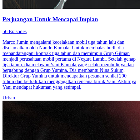
Perjuangan Untuk Mencapai Impian
56 Episodes
Marco Jumin mengalami kecelakaan mobil tiga tahun lalu dan
diselamatkan oleh Nando Kumala. Untuk membalas budi, dia
menandatangani kontrak tiga tahun dan memimpin Grup Gilman
menjadi perusahaan mobil pertama di Negara Lambi. Setelah genap
tiga tahun, dia melawan Yani Kumala yang selalu membulinya dan
bergabung dengan Grup Yumina. Dia membantu Nina Sukim,
Direktur Grup Yumina untuk mendapatkan pesanan senilai 200
triliun dan berkali-kali menggagalkan rencana buruk Yani. Akhirnya
Yani mendapat hukuman yang setimpal.
Urban