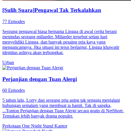
[Sulih Suara]Pengawal Tak Terkalahkan
77 Episodes
Seorang pengawal biasa bernama Lingga di awal cerita berani
menindas seorang miliarder. Miliarder tersebut setiap hari
menyelidiki Lingga, dan banyak pesaing pria kaya yang
mengancamnya. Jika situasi ini terus berlanjut, Lingga khawatir
identitas aslinya akan terbongkar.
Urban
Perjanjian dengan Tuan Alergi
60 Episodes
5 tahun lalu, Lorry dan seorang pria asing tak sengaja menjalani
hubungan semalam yang membuat ia hamil. Tak di sangka,
...Tonton Perjanjian dengan Tuan Alergi secara gratis di NetShort.
Temukan lebih banyak drama populer.
Perkotaan
One Night Stand
Kantor