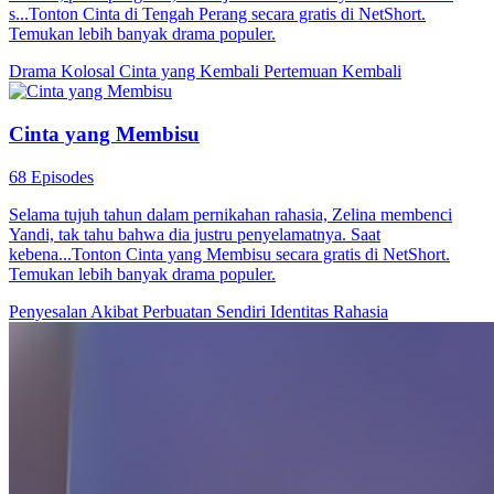
s...Tonton Cinta di Tengah Perang secara gratis di NetShort.
Temukan lebih banyak drama populer.
Drama Kolosal
Cinta yang Kembali
Pertemuan Kembali
Cinta yang Membisu
68 Episodes
Selama tujuh tahun dalam pernikahan rahasia, Zelina membenci
Yandi, tak tahu bahwa dia justru penyelamatnya. Saat
kebena...Tonton Cinta yang Membisu secara gratis di NetShort.
Temukan lebih banyak drama populer.
Penyesalan
Akibat Perbuatan Sendiri
Identitas Rahasia