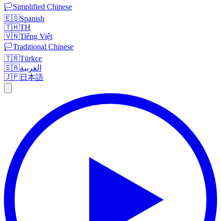
🏳️
Simplified Chinese
🇪🇸
Spanish
🇹🇭
TH
🇻🇳
Tiếng Việt
🏳️
Traditional Chinese
🇹🇷
Türkçe
🇸🇦
العربية
🇯🇵
日本語