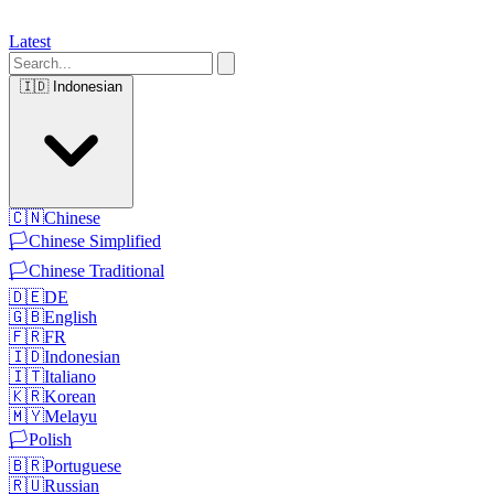
Latest
🇮🇩
Indonesian
🇨🇳
Chinese
🏳️
Chinese Simplified
🏳️
Chinese Traditional
🇩🇪
DE
🇬🇧
English
🇫🇷
FR
🇮🇩
Indonesian
🇮🇹
Italiano
🇰🇷
Korean
🇲🇾
Melayu
🏳️
Polish
🇧🇷
Portuguese
🇷🇺
Russian