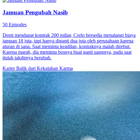
Jamuan Pengubah Nasib
50 Episodes
Demi mendapat kontrak 200 miliar, Corlo bersedia menalangi biaya
jamuan 18 juta, tapi hanya diganti dua juta oleh perusahaan karena
aturan di sana. Saat meminta keadilan, kontraknya malah direbut.
Karena marah, dia meminta bosnya buat ganti uangnya, pada saat
itulah takdirnya berubah.
Karier
Balik dari Kekalahan
Karma