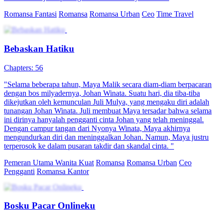
Romansa Fantasi
Romansa
Romansa Urban
Ceo
Time Travel
Bebaskan Hatiku
Chapters: 56
"Selama beberapa tahun, Maya Malik secara diam-diam berpacaran
dengan bos milyadernya, Johan Winata. Suatu hari, dia tiba-tiba
dikejutkan oleh kemunculan Juli Mulya, yang mengaku diri adalah
tunangan Johan Winata. Juli membuat Maya tersadar bahwa selama
ini dirinya hanyalah pengganti cinta Johan yang telah meninggal.
Dengan campur tangan dari Nyonya Winata, Maya akhirnya
mengundurkan diri dan meninggalkan Johan. Namun, Maya justru
terperosok ke dalam pusaran takdir dan skandal cinta. "
Pemeran Utama Wanita Kuat
Romansa
Romansa Urban
Ceo
Pengganti
Romansa Kantor
Bosku Pacar Onlineku