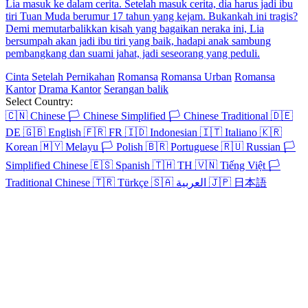
Lia masuk ke dalam cerita. Setelah masuk cerita, dia harus jadi ibu
tiri Tuan Muda berumur 17 tahun yang kejam. Bukankah ini tragis?
Demi memutarbalikkan kisah yang bagaikan neraka ini, Lia
bersumpah akan jadi ibu tiri yang baik, hadapi anak sambung
pembangkang dan suami jahat, jadi seseorang yang peduli.
Cinta Setelah Pernikahan
Romansa
Romansa Urban
Romansa
Kantor
Drama Kantor
Serangan balik
Select Country:
🇨🇳
Chinese
🏳️
Chinese Simplified
🏳️
Chinese Traditional
🇩🇪
DE
🇬🇧
English
🇫🇷
FR
🇮🇩
Indonesian
🇮🇹
Italiano
🇰🇷
Korean
🇲🇾
Melayu
🏳️
Polish
🇧🇷
Portuguese
🇷🇺
Russian
🏳️
Simplified Chinese
🇪🇸
Spanish
🇹🇭
TH
🇻🇳
Tiếng Việt
🏳️
Traditional Chinese
🇹🇷
Türkçe
🇸🇦
العربية
🇯🇵
日本語