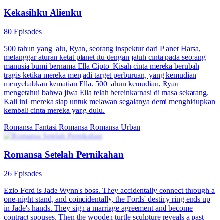
Kekasihku Alienku
80 Episodes
500 tahun yang lalu, Ryan, seorang inspektur dari Planet Harsa,
melanggar aturan ketat planet itu dengan jatuh cinta pada seorang
manusia bumi bernama Ella Cipto. Kisah cinta mereka berubah
tragis ketika mereka menjadi target perburuan, yang kemudian
menyebabkan kematian Ella. 500 tahun kemudian, Ryan
mengetahui bahwa jiwa Ella telah bereinkarnasi di masa sekarang.
Kali ini, mereka siap untuk melawan segalanya demi menghidupkan
kembali cinta mereka yang dulu.
Romansa Fantasi
Romansa
Romansa Urban
Romansa Setelah Pernikahan
26 Episodes
Ezio Ford is Jade Wynn's boss. They accidentally connect through a
one-night stand, and coincidentally, the Fords' destiny ring ends up
in Jade's hands. They sign a marriage agreement and become
contract spouses. Then the wooden turtle sculpture reveals a past