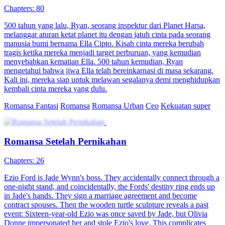
Chapters: 80
500 tahun yang lalu, Ryan, seorang inspektur dari Planet Harsa,
melanggar aturan ketat planet itu dengan jatuh cinta pada seorang
manusia bumi bernama Ella Cipto. Kisah cinta mereka berubah
tragis ketika mereka menjadi target perburuan, yang kemudian
menyebabkan kematian Ella. 500 tahun kemudian, Ryan
mengetahui bahwa jiwa Ella telah bereinkarnasi di masa sekarang.
Kali ini, mereka siap untuk melawan segalanya demi menghidupkan
kembali cinta mereka yang dulu.
Romansa Fantasi
Romansa
Romansa Urban
Ceo
Kekuatan super
Romansa Setelah Pernikahan
Chapters: 26
Ezio Ford is Jade Wynn's boss. They accidentally connect through a
one-night stand, and coincidentally, the Fords' destiny ring ends up
in Jade's hands. They sign a marriage agreement and become
contract spouses. Then the wooden turtle sculpture reveals a past
event: Sixteen-year-old Ezio was once saved by Jade, but Olivia
Donne impersonated her and stole Ezio's love. This complicates