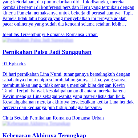
yang keterlaluan, dia pun melarikan diri. Tak disangka, mereka
kembali bertemu di konferensi pers dan Heru yang terpukau dengan
kinerja Pamela memaksanya untuk bekerja di perusahaannya. Tapi,
Pamela tidak tahu bosnya yang menyebalkan ini ternyata adalah
pacar onlinenya yang sudah dia kencani selama setahun lebih…
Identitas Tersembunyi
Romansa
Romansa Urban
Pernikahan Palsu Jadi Sungguhan
91 Episodes
Di hari pernikahan Lina Numi, tunangannya berselingkuh dengan
sahabatnya dan menipu seluruh tabungannya. Lina, yang sangat
membutuhkan uang, tidak sengaja menikah kilat dengan Kevin
Tandi. Terjadi banyak kesalahpahaman di antara mereka karena
Kevin mengira Lina sebagai wanita yang materialistis dan licik.
Kesalahpahaman mereka akhirnya terselesaikan ketika Lina hendak
bercerai dan keduanya pun hidup bahagia bersama.
Cinta Setelah Pernikahan
Romansa
Romansa Urban
Kebenaran Akhirnya Terungkap