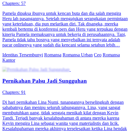
Chapters: 57
Pamela dipaksa ibunya untuk kencan buta dan dia salah mengira
Heru lah pasangannya. Setelah mengajukan serangkaian permintaan
yang keterlaluan, dia pun melarikan diri. Tak disangka, mereka
kembali bertemu di konferensi pers dan Heru yang terpukau dengan
kinerja Pamela memaksanya untuk bekerja di perusahaannya. Tapi,
Pamela tidak tahu bosnya yang menyebalkan ini ternyata adalah
pacar onlinenya yang sudah dia kencani selama setahun lebih…
Identitas Tersembunyi
Romansa
Romansa Urban
Ceo
Romansa
Kantor
Pernikahan Palsu Jadi Sungguhan
Chapters: 91
Di hari pernikahan Lina Numi, tunangannya berselingkuh dengan
sahabatnya dan menipu seluruh tabungannya. Lina, yang sangat
membutuhkan uang, tidak sengaja menikah kilat dengan Kevin
Tandi. Terjadi banyak kesalahpahaman di antara mereka karena
Kevin mengira Lina sebagai wanita yang materialistis dan licik.
Kesalahpahaman mereka akhirnya terselesaikan ketika Lina hendak