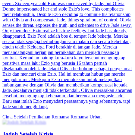
event: Sixteen-year-old Ezio was once saved by Jade, but Olivia
Donne impersonated her and stole Ezio's love. This complicates
their relationship. Despite Ezio deciding to continue his relationship
with Olivia and compensate Jade, things spiral out of control. Olivia
senses the threat, exposes the truth, and schemes to drive Jade away.
Only then does Ezio realize his true feelings, but Jade has already
disappeared. Ezio Ford adalah bos di tempat Jade bekerja. Mereka
secara tidak sengaja berhubungan satu malam dan secara kebetulan,
cincin takdir Keluarga Ford berakhir di tangan Jade. Mereka
menandatangani perjanjian pernikahan dan menjadi pasangan
kontrak. Kemudian patung kura-kura kayu tersebut mengungkap
peristiwa masa lalu: Ezio yang berusia 16 tahun pernah
diselamatkan oleh Jade, tetapi Olivia berbohong sebagai penyelamat
Ezio dan mencuri cinta Ezio. Hal ini membuat hubungan mereka
menjadi rumit. Meskipun Ezio memutuskan untuk melanjutkan
hubungannya dengan Olivia dan memberikan kompensasi kepada
Jade, segalanya menjadi tidak terkendali. Olivia merasakan ancaman
tersebut, mengungkap kebenaran, dan berencana mengusir Jade.
Baru saat itulah Ezio menyadari perasaannya yang sebenarnya, tapi
Jade sudah menghilang.
Cinta Setelah Pernikahan
Romansa
Romansa Urban
Jodoh Setelah Krisis