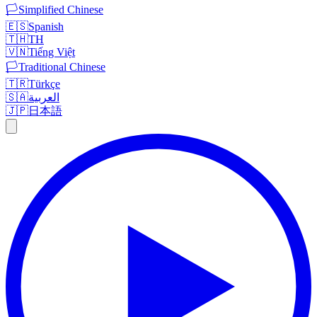
🏳️
Simplified Chinese
🇪🇸
Spanish
🇹🇭
TH
🇻🇳
Tiếng Việt
🏳️
Traditional Chinese
🇹🇷
Türkçe
🇸🇦
العربية
🇯🇵
日本語