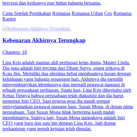
bercerai dan keduanya pun hidup bahagia bersama.
Cinta Setelah Pernikahan
Romansa
Romansa Urban
Ceo
Romansa
Kantor
Kebenaran Akhirnya Terungkap
Chapters: 18
Lina Kris adalah mantan ahli perhiasan kelas dunia, Master Linda.
Dia juga adalah Istri tercinta dari Dhani Surya, orang terkaya di
Kota Jiru. Memiliki dua identitas hebat membuatnya bosan dengan
kehidupan yang bahagia sepanjang hari. Akhirnya dia memilih
menyembunyikan identitasnya dan menjadi pegawai magang di
sebuah perusahaan perhiasan. Suatu hari, Lina Kris diberitahu oleh
Ketua Timnya bahwa perusahaan telah diakuisisi dan dia harus
menemui Istri CEO. Saat tergesa-gesa dia masih sempat
menyelamatkan pegawai magang baru, Susan Mona, di depan pintu
perusahaan. Tapi Susan Mona tidak berterima kasih malah
menghinanya. Sialnya lagi, Susan Mona tampaknya adalah Istri
CEO yang baru dan satu tim dengan Lina Kris. Jadi drama
perkantoran yang penuh kejutan telah dimulai.