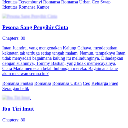
Identitas Tersembunyi
Romansa
Romansa Urban
Ceo
Swap
Identitas
Romansa Kantor
Pesona Sang Penyihir Cinta
Chapters: 80
Intan Juandra, yang mengenakan Kalung Cahaya, mendapatkan
kekuatan tak terduga setiap tengah malam. Namun, tampaknya Intan
tidak menyadari bagaimana kalung itu melindunginya. Dihadapkan
dengan suaminya, Tommy Bastian, yang tidak memercayainya,
Clara Mada memecah belah hubungan mereka. Bagaimana Jane
akan melawan semua ini?
Romansa Fantasi
Romansa
Romansa Urban
Ceo
Keluarga Fued
Serangan balik
Ibu Tiri Imut
Chapters: 80