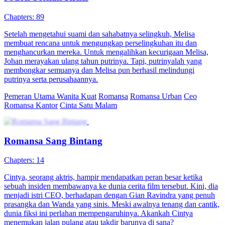
Chapters: 89
Setelah mengetahui suami dan sahabatnya selingkuh, Melisa
membuat rencana untuk mengungkap perselingkuhan itu dan
menghancurkan mereka. Untuk mengalihkan kecurigaan Melisa,
Johan merayakan ulang tahun putrinya. Tapi, putrinyalah yang
membongkar semuanya dan Melisa pun berhasil melindungi
putrinya serta perusahaannya.
Pemeran Utama Wanita Kuat
Romansa
Romansa Urban
Ceo
Romansa Kantor
Cinta Satu Malam
Romansa Sang Bintang
Chapters: 14
Cintya, seorang aktris, hampir mendapatkan peran besar ketika
sebuah insiden membawanya ke dunia cerita film tersebut. Kini, dia
menjadi istri CEO, berhadapan dengan Gian Ravindra yang penuh
prasangka dan Wanda yang sinis. Meski awalnya tenang dan cantik,
dunia fiksi ini perlahan mempengaruhinya. Akankah Cintya
menemukan jalan pulang atau takdir barunya di sana?