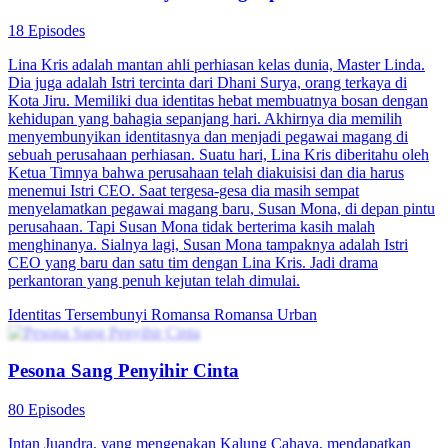
18 Episodes
Lina Kris adalah mantan ahli perhiasan kelas dunia, Master Linda.
Dia juga adalah Istri tercinta dari Dhani Surya, orang terkaya di
Kota Jiru. Memiliki dua identitas hebat membuatnya bosan dengan
kehidupan yang bahagia sepanjang hari. Akhirnya dia memilih
menyembunyikan identitasnya dan menjadi pegawai magang di
sebuah perusahaan perhiasan. Suatu hari, Lina Kris diberitahu oleh
Ketua Timnya bahwa perusahaan telah diakuisisi dan dia harus
menemui Istri CEO. Saat tergesa-gesa dia masih sempat
menyelamatkan pegawai magang baru, Susan Mona, di depan pintu
perusahaan. Tapi Susan Mona tidak berterima kasih malah
menghinanya. Sialnya lagi, Susan Mona tampaknya adalah Istri
CEO yang baru dan satu tim dengan Lina Kris. Jadi drama
perkantoran yang penuh kejutan telah dimulai.
Identitas Tersembunyi
Romansa
Romansa Urban
Pesona Sang Penyihir Cinta
80 Episodes
Intan Juandra, yang mengenakan Kalung Cahaya, mendapatkan