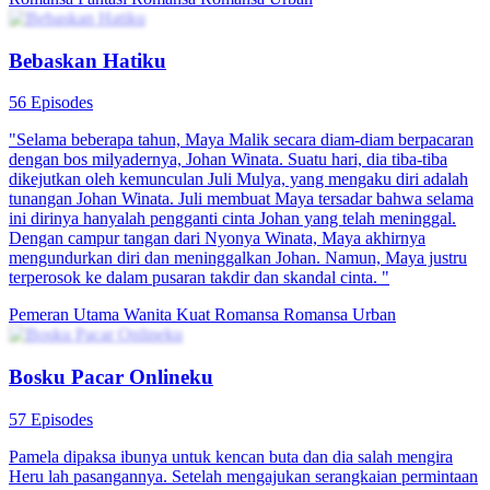
Bebaskan Hatiku
56 Episodes
"Selama beberapa tahun, Maya Malik secara diam-diam berpacaran
dengan bos milyadernya, Johan Winata. Suatu hari, dia tiba-tiba
dikejutkan oleh kemunculan Juli Mulya, yang mengaku diri adalah
tunangan Johan Winata. Juli membuat Maya tersadar bahwa selama
ini dirinya hanyalah pengganti cinta Johan yang telah meninggal.
Dengan campur tangan dari Nyonya Winata, Maya akhirnya
mengundurkan diri dan meninggalkan Johan. Namun, Maya justru
terperosok ke dalam pusaran takdir dan skandal cinta. "
Pemeran Utama Wanita Kuat
Romansa
Romansa Urban
Bosku Pacar Onlineku
57 Episodes
Pamela dipaksa ibunya untuk kencan buta dan dia salah mengira
Heru lah pasangannya. Setelah mengajukan serangkaian permintaan