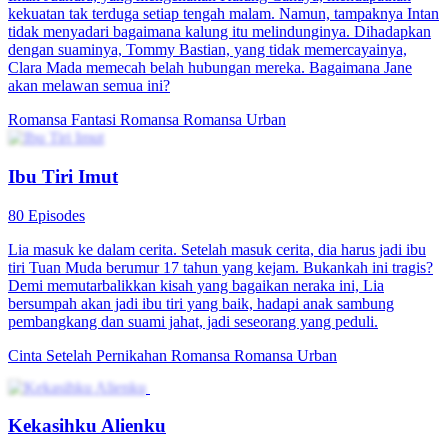
kekuatan tak terduga setiap tengah malam. Namun, tampaknya Intan
tidak menyadari bagaimana kalung itu melindunginya. Dihadapkan
dengan suaminya, Tommy Bastian, yang tidak memercayainya,
Clara Mada memecah belah hubungan mereka. Bagaimana Jane
akan melawan semua ini?
Romansa Fantasi
Romansa
Romansa Urban
Ibu Tiri Imut
80 Episodes
Lia masuk ke dalam cerita. Setelah masuk cerita, dia harus jadi ibu
tiri Tuan Muda berumur 17 tahun yang kejam. Bukankah ini tragis?
Demi memutarbalikkan kisah yang bagaikan neraka ini, Lia
bersumpah akan jadi ibu tiri yang baik, hadapi anak sambung
pembangkang dan suami jahat, jadi seseorang yang peduli.
Cinta Setelah Pernikahan
Romansa
Romansa Urban
Kekasihku Alienku