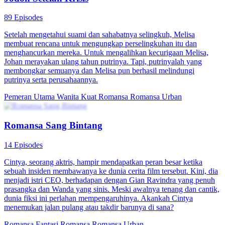
89 Episodes
Setelah mengetahui suami dan sahabatnya selingkuh, Melisa
membuat rencana untuk mengungkap perselingkuhan itu dan
menghancurkan mereka. Untuk mengalihkan kecurigaan Melisa,
Johan merayakan ulang tahun putrinya. Tapi, putrinyalah yang
membongkar semuanya dan Melisa pun berhasil melindungi
putrinya serta perusahaannya.
Pemeran Utama Wanita Kuat
Romansa
Romansa Urban
Romansa Sang Bintang
14 Episodes
Cintya, seorang aktris, hampir mendapatkan peran besar ketika
sebuah insiden membawanya ke dunia cerita film tersebut. Kini, dia
menjadi istri CEO, berhadapan dengan Gian Ravindra yang penuh
prasangka dan Wanda yang sinis. Meski awalnya tenang dan cantik,
dunia fiksi ini perlahan mempengaruhinya. Akankah Cintya
menemukan jalan pulang atau takdir barunya di sana?
Romansa Fantasi
Romansa
Romansa Urban