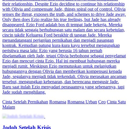
their relationship. Despite Ezio deciding to continue his relationship
with Olivia and compensate Jade, things spiral out of control. Olivia
senses the threat, exposes the truth, and schemes to drive Jade away.
Only then does Ezio realize his true feelings, but Jade has already
disappeared. Ezio Ford adalah bos di tempat Jade bekerja. Mereka
secara tidak sengaja berhubungan satu malam dan secara kebetulan,
cincin takdir Keluarga Ford berakhir di tangan Jade. Mereka
menandatangani perjanjian pernikahan dan menjadi pasangan
kontrak. Kemudian patung kura-kura kayu tersebut mengungkap
peristiwa masa lalu: Ezio yang berusia 16 tahun pernah
diselamatkan oleh Jade, tetapi Olivia berbohong sebagai penyelamat
Ezio dan mencuri cinta Ezio. Hal ini membuat hubungan mereka
menjadi rumit. Meskipun Ezio memutuskan untuk melanjutkan
hubungannya dengan Olivia dan memberikan kompensasi kepada
Jade, segalanya menjadi tidak terkendali. Olivia merasakan ancaman
tersebut, mengungkap kebenaran, dan berencana mengusir Jade.
Baru saat itulah Ezio menyadari perasaannya yang sebenarnya, tapi
Jade sudah menghilang.
Cinta Setelah Pernikahan
Romansa
Romansa Urban
Ceo
Cinta Satu
Malam
Jodoh Setelah Krisis