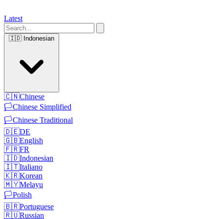
Latest
🇮🇩
Indonesian
🇨🇳
Chinese
🏳️
Chinese Simplified
🏳️
Chinese Traditional
🇩🇪
DE
🇬🇧
English
🇫🇷
FR
🇮🇩
Indonesian
🇮🇹
Italiano
🇰🇷
Korean
🇲🇾
Melayu
🏳️
Polish
🇧🇷
Portuguese
🇷🇺
Russian