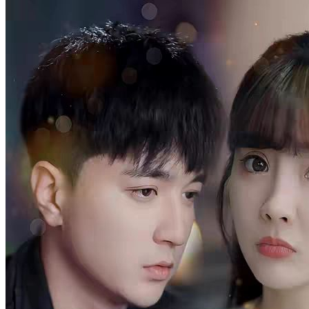
14 Episodes
Cintya, seorang aktris, hampir mendapatkan peran besar ketika
sebuah insiden membawanya ke dunia cerita film tersebut. Kini, dia
menjadi istri CEO, berhadapan dengan Gian Ravindra yang penuh
prasangka dan Wanda yang sinis. Meski awalnya tenang dan cantik,
dunia fiksi ini perlahan mempengaruhinya. Akankah Cintya
menemukan jalan pulang atau takdir barunya di sana?
Romansa Fantasi
Romansa
Romansa Urban
Ibu Tiri Imut
Chapters: 80
Lia masuk ke dalam cerita. Setelah masuk cerita, dia harus jadi ibu
tiri Tuan Muda berumur 17 tahun yang kejam. Bukankah ini tragis?
Demi memutarbalikkan kisah yang bagaikan neraka ini, Lia
bersumpah akan jadi ibu tiri yang baik, hadapi anak sambung
pembangkang dan suami jahat, jadi seseorang yang peduli.
Cinta Setelah Pernikahan
Romansa
Romansa Urban
Romansa