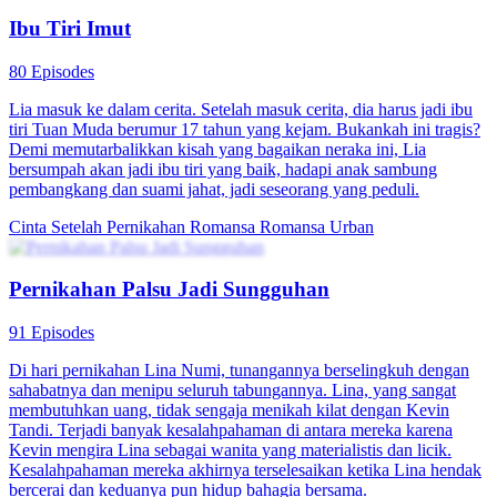
Ibu Tiri Imut
80 Episodes
Lia masuk ke dalam cerita. Setelah masuk cerita, dia harus jadi ibu
tiri Tuan Muda berumur 17 tahun yang kejam. Bukankah ini tragis?
Demi memutarbalikkan kisah yang bagaikan neraka ini, Lia
bersumpah akan jadi ibu tiri yang baik, hadapi anak sambung
pembangkang dan suami jahat, jadi seseorang yang peduli.
Cinta Setelah Pernikahan
Romansa
Romansa Urban
Pernikahan Palsu Jadi Sungguhan
91 Episodes
Di hari pernikahan Lina Numi, tunangannya berselingkuh dengan
sahabatnya dan menipu seluruh tabungannya. Lina, yang sangat
membutuhkan uang, tidak sengaja menikah kilat dengan Kevin
Tandi. Terjadi banyak kesalahpahaman di antara mereka karena
Kevin mengira Lina sebagai wanita yang materialistis dan licik.
Kesalahpahaman mereka akhirnya terselesaikan ketika Lina hendak
bercerai dan keduanya pun hidup bahagia bersama.