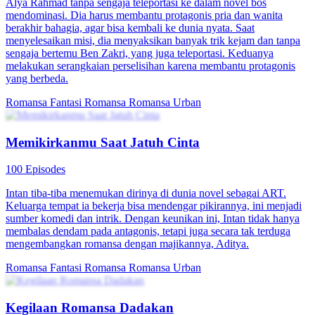
80 Episodes
Siska, pegawai kantoran biasa, berubah menjadi kucing setiap
malam. Untuk kembali normal, ia harus mendapat ciuman dari
atasannya. Di tengah kesibukan dan rahasianya, Siska terjebak
dalam kisah cinta manis penuh tawa dan kejutan.
Romansa Fantasi
Romansa
Romansa Urban
Terlalu Memanjakan Istri
100 Episodes
Karena dirinya disingkirkan oleh ibu tirinya dan Fany, Freya pun
keluar dari rumah keluarganya. Dia menjabat sebagai direktur desain
di sebuah perusahaan top dalam negeri. Pacarnya, yaitu Leo, demi
bisa naik jabatan, tega memberikan sesuatu yang tak seharusnya
diminum oleh Freya. Akhirnya Leo pun berhasil naik jabatan.
Kemudian, Freya salah dikenali oleh si pewaris perusahaan tempat
dia bekerja yang baru pulang dari luar negeri.
Cinta yang manis
Romansa
Romansa Urban