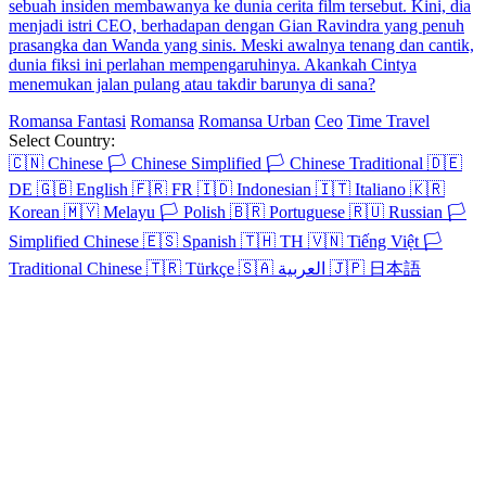
Chapters: 89
Setelah mengetahui suami dan sahabatnya selingkuh, Melisa
membuat rencana untuk mengungkap perselingkuhan itu dan
menghancurkan mereka. Untuk mengalihkan kecurigaan Melisa,
Johan merayakan ulang tahun putrinya. Tapi, putrinyalah yang
membongkar semuanya dan Melisa pun berhasil melindungi
putrinya serta perusahaannya.
Pemeran Utama Wanita Kuat
Romansa
Romansa Urban
Ceo
Romansa Kantor
Cinta Satu Malam