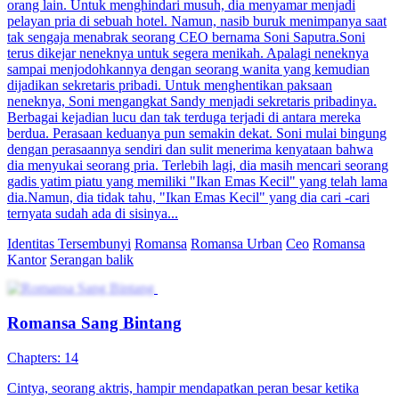
Romansa Fantasi
Romansa
Romansa Urban
Ceo
Serangan balik
Kekuatan super
Romansa Kantor
Terlalu Memanjakan Istri
Chapters: 100
Karena dirinya disingkirkan oleh ibu tirinya dan Fany, Freya pun
keluar dari rumah keluarganya. Dia menjabat sebagai direktur desain
di sebuah perusahaan top dalam negeri. Pacarnya, yaitu Leo, demi
bisa naik jabatan, tega memberikan sesuatu yang tak seharusnya
diminum oleh Freya. Akhirnya Leo pun berhasil naik jabatan.
Kemudian, Freya salah dikenali oleh si pewaris perusahaan tempat
dia bekerja yang baru pulang dari luar negeri.
Cinta yang manis
Romansa
Romansa Urban
Ceo
Perbedaan usia
Romansa Kantor
Cinta Satu Malam
Jodoh Setelah Krisis