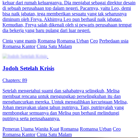
Asistenku Begitu Menawan
89 Episodes
Demi mendapatkan uang, Sandy Lenora terlibat masalah dengan
orang lain. Untuk menghindari musuh, dia menyamar menjadi
pelayan pria di sebuah hotel. Namun, nasib buruk menimpanya saat
tak sengaja menabrak seorang CEO bernama Soni Saputra.Soni
terus dikejar neneknya untuk segera menikah. Apalagi neneknya
sampai menjodohkannya dengan seorang wanita yang kemudian
dijadikan sekretaris pribadi. Untuk menghentikan paksaan
neneknya, Soni mengangkat Sandy menjadi sekretaris pribadinya.
Berbagai kejadian lucu dan tak terduga terjadi di antara mereka
berdua. Perasaan keduanya pun semakin dekat. Soni mulai bingung
dengan perasaannya sendiri dan sulit menerima kenyataan bahwa
dia menyukai seorang pria. Terlebih lagi, dia masih mencari seorang
gadis yatim piatu yang memiliki "Ikan Emas Kecil" yang telah lama
dia.Namun, dia tidak tahu, "Ikan Emas Kecil" yang dia cari -cari
ternyata sudah ada di sisinya...
Identitas Tersembunyi
Romansa
Romansa Urban
Romansa Sang Bintang