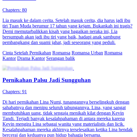
Jadi NPC di Novel Bos Mendominasi
100 Episodes
Alya Rahmad tanpa sengaja teleportasi ke dalam novel bos
mendominasi. Dia harus membantu protagonis pria dan wanita
berakhir bahagia, agar bisa kembali ke dunia nyata. Saat
menyelesaikan misi, dia menyaksikan banyak trik kejam dan tanpa
sengaja bertemu Ben Zakri, yang juga teleportasi. Keduanya
melakukan serangkaian perselisihan karena membantu protagonis
yang berbeda.
Romansa Fantasi
Romansa
Romansa Urban