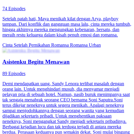
Jodoh Setelah Krisis
89 Episodes
Setelah mengetahui suami dan sahabatnya selingkuh, Melisa
membuat rencana untuk mengungkap perselingkuhan itu dan
menghancurkan mereka. Untuk mengalihkan kecurigaan Melisa,
Johan merayakan ulang tahun putrinya. Tapi, putrinyalah yang
membongkar semuanya dan Melisa pun berhasil melindungi
putrinya serta perusahaannya.
Pemeran Utama Wanita Kuat
Romansa
Romansa Urban