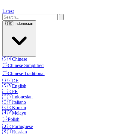
Latest
🇮🇩
Indonesian
🇨🇳
Chinese
🏳️
Chinese Simplified
🏳️
Chinese Traditional
🇩🇪
DE
🇬🇧
English
🇫🇷
FR
🇮🇩
Indonesian
🇮🇹
Italiano
🇰🇷
Korean
🇲🇾
Melayu
🏳️
Polish
🇧🇷
Portuguese
🇷🇺
Russian