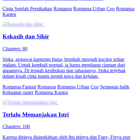
Memikirkanmu Saat Jatuh Cinta
100 Episodes
Intan tiba-tiba menemukan dirinya di dunia novel sebagai ART.
Keluarga tempat ia bekerja bisa mendengar pikirannya, ini menjadi
sumber komedi dan intrik. Dengan keunikan ini, Intan tidak hanya
membalas dendam pada antagonis, tetapi juga secara tak terduga
mengembangkan romansa dengan majikannya, Aditya.
Romansa Fantasi
Romansa
Romansa Urban
Kegilaan Romansa Dadakan
74 Episodes
Setelah patah hati, Maya menikah kilat dengan Arya, playboy
tampan. Dari konflik dan gangguan masa lalu, cinta mereka tumbuh,
hingga akhirnya mereka mengungkap kebenaran, bersatu, dan
meraih restu keluarga dalam kisah penuh emosi dan romansa.
Cinta Setelah Pernikahan
Romansa
Romansa Urban