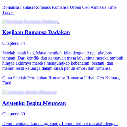
Kekasih dan Sihir
Chapters: 80
Siska, pegawai kantoran biasa, berubah menjadi kucing setiap
malam. Untuk kembali normal, ia harus mendapat ciuman dari
atasannya. Di tengah kesibukan dan rahasianya, Siska terjebak
dalam kisah cinta manis penuh tawa dan kejutan.