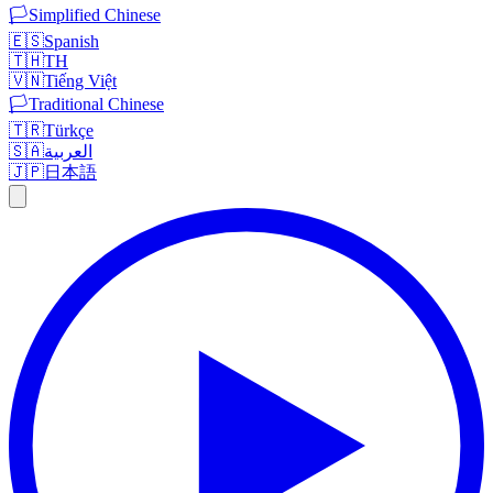
🏳️
Simplified Chinese
🇪🇸
Spanish
🇹🇭
TH
🇻🇳
Tiếng Việt
🏳️
Traditional Chinese
🇹🇷
Türkçe
🇸🇦
العربية
🇯🇵
日本語