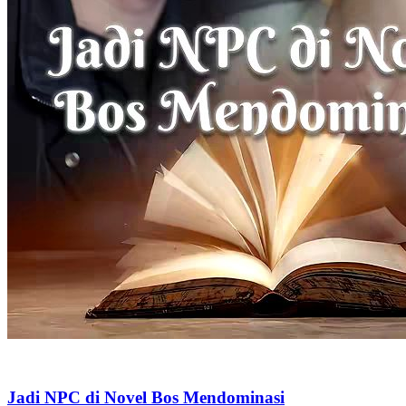
Kantor
Drama Kantor
Serangan balik
Pernikahan Palsu Jadi Sungguhan
Chapters: 91
Di hari pernikahan Lina Numi, tunangannya berselingkuh dengan
sahabatnya dan menipu seluruh tabungannya. Lina, yang sangat
membutuhkan uang, tidak sengaja menikah kilat dengan Kevin
Tandi. Terjadi banyak kesalahpahaman di antara mereka karena
Kevin mengira Lina sebagai wanita yang materialistis dan licik.
Kesalahpahaman mereka akhirnya terselesaikan ketika Lina hendak
bercerai dan keduanya pun hidup bahagia bersama.
Cinta Setelah Pernikahan
Romansa
Romansa Urban
Ceo
Romansa
Kantor