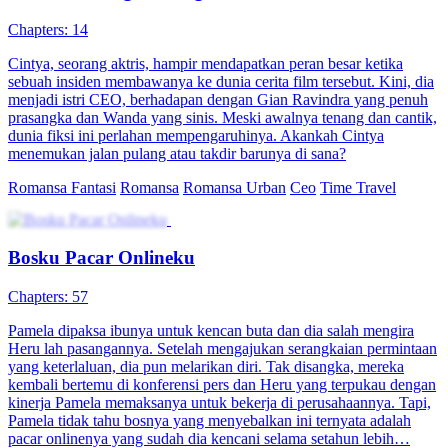
Chapters: 14
Cintya, seorang aktris, hampir mendapatkan peran besar ketika
sebuah insiden membawanya ke dunia cerita film tersebut. Kini, dia
menjadi istri CEO, berhadapan dengan Gian Ravindra yang penuh
prasangka dan Wanda yang sinis. Meski awalnya tenang dan cantik,
dunia fiksi ini perlahan mempengaruhinya. Akankah Cintya
menemukan jalan pulang atau takdir barunya di sana?
Romansa Fantasi
Romansa
Romansa Urban
Ceo
Time Travel
Bosku Pacar Onlineku
Chapters: 57
Pamela dipaksa ibunya untuk kencan buta dan dia salah mengira
Heru lah pasangannya. Setelah mengajukan serangkaian permintaan
yang keterlaluan, dia pun melarikan diri. Tak disangka, mereka
kembali bertemu di konferensi pers dan Heru yang terpukau dengan
kinerja Pamela memaksanya untuk bekerja di perusahaannya. Tapi,
Pamela tidak tahu bosnya yang menyebalkan ini ternyata adalah
pacar onlinenya yang sudah dia kencani selama setahun lebih…