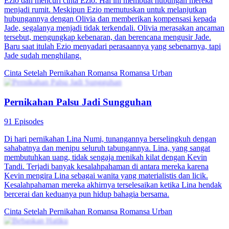
Ezio dan mencuri cinta Ezio. Hal ini membuat hubungan mereka
menjadi rumit. Meskipun Ezio memutuskan untuk melanjutkan
hubungannya dengan Olivia dan memberikan kompensasi kepada
Jade, segalanya menjadi tidak terkendali. Olivia merasakan ancaman
tersebut, mengungkap kebenaran, dan berencana mengusir Jade.
Baru saat itulah Ezio menyadari perasaannya yang sebenarnya, tapi
Jade sudah menghilang.
Cinta Setelah Pernikahan
Romansa
Romansa Urban
Pernikahan Palsu Jadi Sungguhan
91 Episodes
Di hari pernikahan Lina Numi, tunangannya berselingkuh dengan
sahabatnya dan menipu seluruh tabungannya. Lina, yang sangat
membutuhkan uang, tidak sengaja menikah kilat dengan Kevin
Tandi. Terjadi banyak kesalahpahaman di antara mereka karena
Kevin mengira Lina sebagai wanita yang materialistis dan licik.
Kesalahpahaman mereka akhirnya terselesaikan ketika Lina hendak
bercerai dan keduanya pun hidup bahagia bersama.
Cinta Setelah Pernikahan
Romansa
Romansa Urban