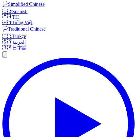
🏳️
Simplified Chinese
🇪🇸
Spanish
🇹🇭
TH
🇻🇳
Tiếng Việt
🏳️
Traditional Chinese
🇹🇷
Türkçe
🇸🇦
العربية
🇯🇵
日本語