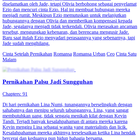
diselamatkan oleh Jade, tetapi Olivia berbohong sebagai penyelamat
Ezio dan mencuri cinta Ezio. Hal ini membuat hubungan mereka
menjadi rumit. Meskipun Ezio memutuskan untuk melanjutkan
hubungannya dengan Olivia dan memberikan kompensasi kepada
Jade, segalanya menjadi tidak terkendali. Olivia merasakan ancaman
tersebut, mengungkap kebenaran, dan berencana mengusir Jade.
Baru saat itulah Ezio menyadari perasaannya yang sebenarnya, tapi
Jade sudah menghilang.
Cinta Setelah Pernikahan
Romansa
Romansa Urban
Ceo
Cinta Satu
Malam
Pernikahan Palsu Jadi Sungguhan
Chapters: 91
Di hari pernikahan Lina Numi, tunangannya berselingkuh dengan
sahabatnya dan menipu seluruh tabungannya. Lina, yang sangat
membutuhkan uang, tidak sengaja menikah kilat dengan Kevin
Tandi. Terjadi banyak kesalahpahaman di antara mereka karena
Kevin mengira Lina sebagai wanita yang materialistis dan licik.
Kesalahpahaman mereka akhirnya terselesaikan ketika Lina hendak
bercerai dan keduanya pun hidup bahagia bersama.