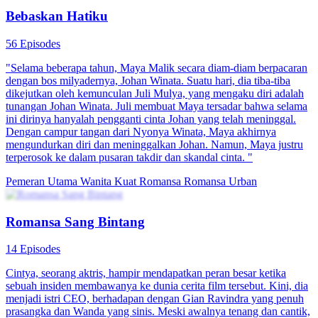
Bebaskan Hatiku
56 Episodes
"Selama beberapa tahun, Maya Malik secara diam-diam berpacaran
dengan bos milyadernya, Johan Winata. Suatu hari, dia tiba-tiba
dikejutkan oleh kemunculan Juli Mulya, yang mengaku diri adalah
tunangan Johan Winata. Juli membuat Maya tersadar bahwa selama
ini dirinya hanyalah pengganti cinta Johan yang telah meninggal.
Dengan campur tangan dari Nyonya Winata, Maya akhirnya
mengundurkan diri dan meninggalkan Johan. Namun, Maya justru
terperosok ke dalam pusaran takdir dan skandal cinta. "
Pemeran Utama Wanita Kuat
Romansa
Romansa Urban
Romansa Sang Bintang
14 Episodes
Cintya, seorang aktris, hampir mendapatkan peran besar ketika
sebuah insiden membawanya ke dunia cerita film tersebut. Kini, dia
menjadi istri CEO, berhadapan dengan Gian Ravindra yang penuh
prasangka dan Wanda yang sinis. Meski awalnya tenang dan cantik,