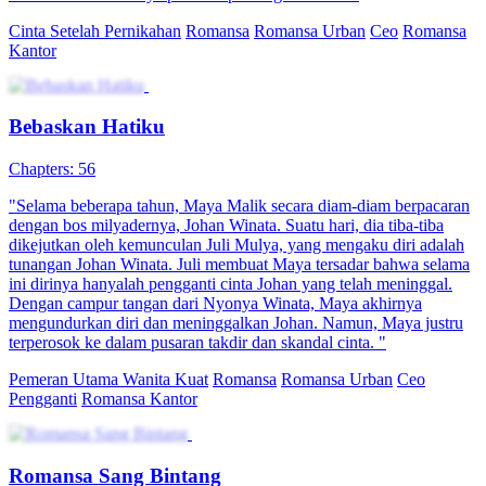
Cinta Setelah Pernikahan
Romansa
Romansa Urban
Ceo
Romansa
Kantor
Bebaskan Hatiku
Chapters: 56
"Selama beberapa tahun, Maya Malik secara diam-diam berpacaran
dengan bos milyadernya, Johan Winata. Suatu hari, dia tiba-tiba
dikejutkan oleh kemunculan Juli Mulya, yang mengaku diri adalah
tunangan Johan Winata. Juli membuat Maya tersadar bahwa selama
ini dirinya hanyalah pengganti cinta Johan yang telah meninggal.
Dengan campur tangan dari Nyonya Winata, Maya akhirnya
mengundurkan diri dan meninggalkan Johan. Namun, Maya justru
terperosok ke dalam pusaran takdir dan skandal cinta. "
Pemeran Utama Wanita Kuat
Romansa
Romansa Urban
Ceo
Pengganti
Romansa Kantor
Romansa Sang Bintang