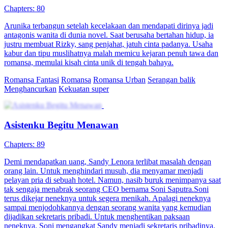
Chapters: 80
Arunika terbangun setelah kecelakaan dan mendapati dirinya jadi
antagonis wanita di dunia novel. Saat berusaha bertahan hidup, ia
justru membuat Rizky, sang penjahat, jatuh cinta padanya. Usaha
kabur dan tipu muslihatnya malah memicu kejaran penuh tawa dan
romansa, memulai kisah cinta unik di tengah bahaya.
Romansa Fantasi
Romansa
Romansa Urban
Serangan balik
Menghancurkan
Kekuatan super
Asistenku Begitu Menawan
Chapters: 89
Demi mendapatkan uang, Sandy Lenora terlibat masalah dengan
orang lain. Untuk menghindari musuh, dia menyamar menjadi
pelayan pria di sebuah hotel. Namun, nasib buruk menimpanya saat
tak sengaja menabrak seorang CEO bernama Soni Saputra.Soni
terus dikejar neneknya untuk segera menikah. Apalagi neneknya
sampai menjodohkannya dengan seorang wanita yang kemudian
dijadikan sekretaris pribadi. Untuk menghentikan paksaan
neneknya, Soni mengangkat Sandy menjadi sekretaris pribadinya.