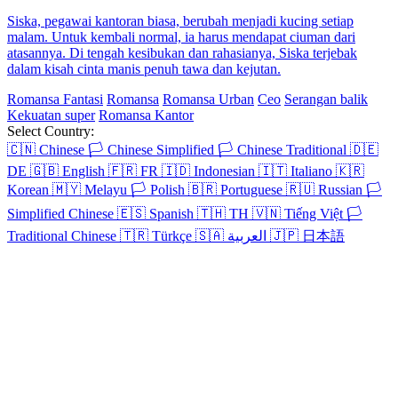
Siska, pegawai kantoran biasa, berubah menjadi kucing setiap
malam. Untuk kembali normal, ia harus mendapat ciuman dari
atasannya. Di tengah kesibukan dan rahasianya, Siska terjebak
dalam kisah cinta manis penuh tawa dan kejutan.
Romansa Fantasi
Romansa
Romansa Urban
Ceo
Serangan balik
Kekuatan super
Romansa Kantor
Select Country:
🇨🇳
Chinese
🏳️
Chinese Simplified
🏳️
Chinese Traditional
🇩🇪
DE
🇬🇧
English
🇫🇷
FR
🇮🇩
Indonesian
🇮🇹
Italiano
🇰🇷
Korean
🇲🇾
Melayu
🏳️
Polish
🇧🇷
Portuguese
🇷🇺
Russian
🏳️
Simplified Chinese
🇪🇸
Spanish
🇹🇭
TH
🇻🇳
Tiếng Việt
🏳️
Traditional Chinese
🇹🇷
Türkçe
🇸🇦
العربية
🇯🇵
日本語