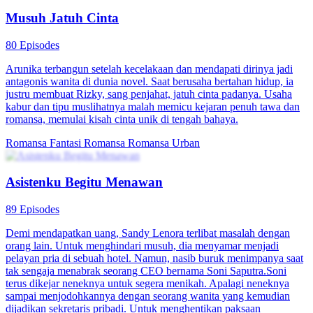
Musuh Jatuh Cinta
80 Episodes
Arunika terbangun setelah kecelakaan dan mendapati dirinya jadi
antagonis wanita di dunia novel. Saat berusaha bertahan hidup, ia
justru membuat Rizky, sang penjahat, jatuh cinta padanya. Usaha
kabur dan tipu muslihatnya malah memicu kejaran penuh tawa dan
romansa, memulai kisah cinta unik di tengah bahaya.
Romansa Fantasi
Romansa
Romansa Urban
Asistenku Begitu Menawan
89 Episodes
Demi mendapatkan uang, Sandy Lenora terlibat masalah dengan
orang lain. Untuk menghindari musuh, dia menyamar menjadi
pelayan pria di sebuah hotel. Namun, nasib buruk menimpanya saat
tak sengaja menabrak seorang CEO bernama Soni Saputra.Soni
terus dikejar neneknya untuk segera menikah. Apalagi neneknya
sampai menjodohkannya dengan seorang wanita yang kemudian
dijadikan sekretaris pribadi. Untuk menghentikan paksaan