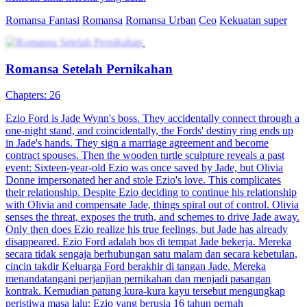
Romansa Fantasi
Romansa
Romansa Urban
Ceo
Kekuatan super
Romansa Setelah Pernikahan
Chapters: 26
Ezio Ford is Jade Wynn's boss. They accidentally connect through a
one-night stand, and coincidentally, the Fords' destiny ring ends up
in Jade's hands. They sign a marriage agreement and become
contract spouses. Then the wooden turtle sculpture reveals a past
event: Sixteen-year-old Ezio was once saved by Jade, but Olivia
Donne impersonated her and stole Ezio's love. This complicates
their relationship. Despite Ezio deciding to continue his relationship
with Olivia and compensate Jade, things spiral out of control. Olivia
senses the threat, exposes the truth, and schemes to drive Jade away.
Only then does Ezio realize his true feelings, but Jade has already
disappeared. Ezio Ford adalah bos di tempat Jade bekerja. Mereka
secara tidak sengaja berhubungan satu malam dan secara kebetulan,
cincin takdir Keluarga Ford berakhir di tangan Jade. Mereka
menandatangani perjanjian pernikahan dan menjadi pasangan
kontrak. Kemudian patung kura-kura kayu tersebut mengungkap
peristiwa masa lalu: Ezio yang berusia 16 tahun pernah