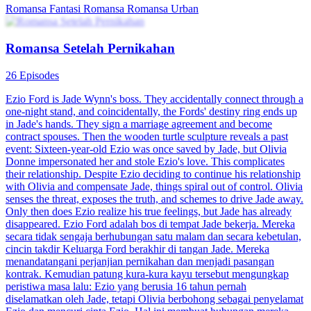
Romansa Fantasi
Romansa
Romansa Urban
Romansa Setelah Pernikahan
26 Episodes
Ezio Ford is Jade Wynn's boss. They accidentally connect through a
one-night stand, and coincidentally, the Fords' destiny ring ends up
in Jade's hands. They sign a marriage agreement and become
contract spouses. Then the wooden turtle sculpture reveals a past
event: Sixteen-year-old Ezio was once saved by Jade, but Olivia
Donne impersonated her and stole Ezio's love. This complicates
their relationship. Despite Ezio deciding to continue his relationship
with Olivia and compensate Jade, things spiral out of control. Olivia
senses the threat, exposes the truth, and schemes to drive Jade away.
Only then does Ezio realize his true feelings, but Jade has already
disappeared. Ezio Ford adalah bos di tempat Jade bekerja. Mereka
secara tidak sengaja berhubungan satu malam dan secara kebetulan,
cincin takdir Keluarga Ford berakhir di tangan Jade. Mereka
menandatangani perjanjian pernikahan dan menjadi pasangan
kontrak. Kemudian patung kura-kura kayu tersebut mengungkap
peristiwa masa lalu: Ezio yang berusia 16 tahun pernah
diselamatkan oleh Jade, tetapi Olivia berbohong sebagai penyelamat