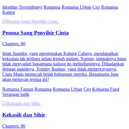
Identitas Tersembunyi
Romansa
Romansa Urban
Ceo
Romansa
Kantor
Pesona Sang Penyihir Cinta
Chapters: 80
Intan Juandra, yang mengenakan Kalung Cahaya, mendapatkan
kekuatan tak terduga setiap tengah malam. Namun, tampaknya Intan
tidak menyadari bagaimana kalung itu melindunginya. Dihadapkan
dengan suaminya, Tommy Bastian, yang tidak memercayainya,
Clara Mada memecah belah hubungan mereka. Bagaimana Jane
akan melawan semua ini?
Romansa Fantasi
Romansa
Romansa Urban
Ceo
Keluarga Fued
Serangan balik
Kekasih dan Sihir
Chapters: 80