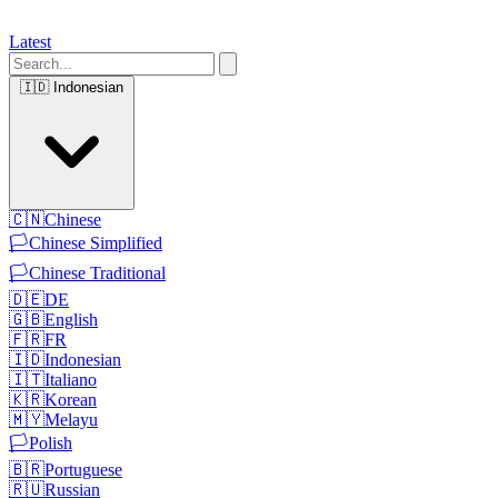
Latest
🇮🇩
Indonesian
🇨🇳
Chinese
🏳️
Chinese Simplified
🏳️
Chinese Traditional
🇩🇪
DE
🇬🇧
English
🇫🇷
FR
🇮🇩
Indonesian
🇮🇹
Italiano
🇰🇷
Korean
🇲🇾
Melayu
🏳️
Polish
🇧🇷
Portuguese
🇷🇺
Russian