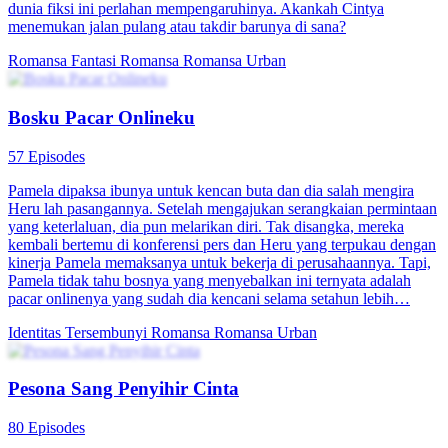
dunia fiksi ini perlahan mempengaruhinya. Akankah Cintya
menemukan jalan pulang atau takdir barunya di sana?
Romansa Fantasi
Romansa
Romansa Urban
Bosku Pacar Onlineku
57 Episodes
Pamela dipaksa ibunya untuk kencan buta dan dia salah mengira
Heru lah pasangannya. Setelah mengajukan serangkaian permintaan
yang keterlaluan, dia pun melarikan diri. Tak disangka, mereka
kembali bertemu di konferensi pers dan Heru yang terpukau dengan
kinerja Pamela memaksanya untuk bekerja di perusahaannya. Tapi,
Pamela tidak tahu bosnya yang menyebalkan ini ternyata adalah
pacar onlinenya yang sudah dia kencani selama setahun lebih…
Identitas Tersembunyi
Romansa
Romansa Urban
Pesona Sang Penyihir Cinta
80 Episodes