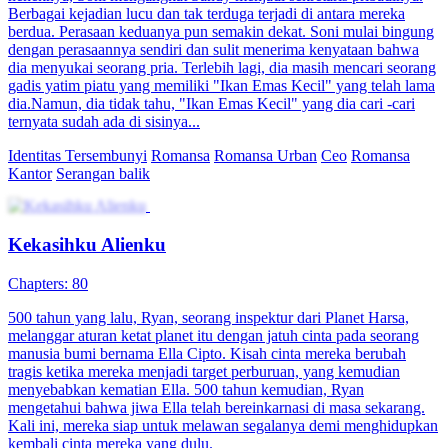
Berbagai kejadian lucu dan tak terduga terjadi di antara mereka
berdua. Perasaan keduanya pun semakin dekat. Soni mulai bingung
dengan perasaannya sendiri dan sulit menerima kenyataan bahwa
dia menyukai seorang pria. Terlebih lagi, dia masih mencari seorang
gadis yatim piatu yang memiliki "Ikan Emas Kecil" yang telah lama
dia.Namun, dia tidak tahu, "Ikan Emas Kecil" yang dia cari -cari
ternyata sudah ada di sisinya...
Identitas Tersembunyi
Romansa
Romansa Urban
Ceo
Romansa
Kantor
Serangan balik
Kekasihku Alienku
Chapters: 80
500 tahun yang lalu, Ryan, seorang inspektur dari Planet Harsa,
melanggar aturan ketat planet itu dengan jatuh cinta pada seorang
manusia bumi bernama Ella Cipto. Kisah cinta mereka berubah
tragis ketika mereka menjadi target perburuan, yang kemudian
menyebabkan kematian Ella. 500 tahun kemudian, Ryan
mengetahui bahwa jiwa Ella telah bereinkarnasi di masa sekarang.
Kali ini, mereka siap untuk melawan segalanya demi menghidupkan
kembali cinta mereka yang dulu.