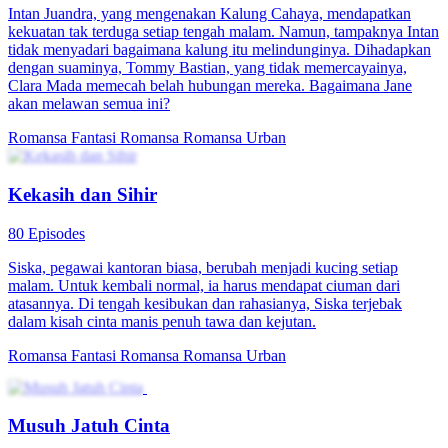
Intan Juandra, yang mengenakan Kalung Cahaya, mendapatkan
kekuatan tak terduga setiap tengah malam. Namun, tampaknya Intan
tidak menyadari bagaimana kalung itu melindunginya. Dihadapkan
dengan suaminya, Tommy Bastian, yang tidak memercayainya,
Clara Mada memecah belah hubungan mereka. Bagaimana Jane
akan melawan semua ini?
Romansa Fantasi
Romansa
Romansa Urban
Kekasih dan Sihir
80 Episodes
Siska, pegawai kantoran biasa, berubah menjadi kucing setiap
malam. Untuk kembali normal, ia harus mendapat ciuman dari
atasannya. Di tengah kesibukan dan rahasianya, Siska terjebak
dalam kisah cinta manis penuh tawa dan kejutan.
Romansa Fantasi
Romansa
Romansa Urban
Musuh Jatuh Cinta