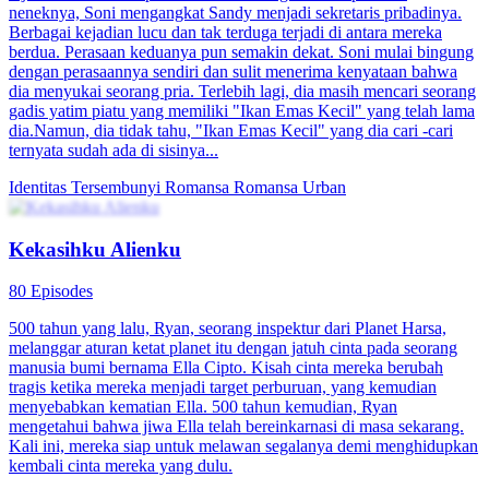
neneknya, Soni mengangkat Sandy menjadi sekretaris pribadinya.
Berbagai kejadian lucu dan tak terduga terjadi di antara mereka
berdua. Perasaan keduanya pun semakin dekat. Soni mulai bingung
dengan perasaannya sendiri dan sulit menerima kenyataan bahwa
dia menyukai seorang pria. Terlebih lagi, dia masih mencari seorang
gadis yatim piatu yang memiliki "Ikan Emas Kecil" yang telah lama
dia.Namun, dia tidak tahu, "Ikan Emas Kecil" yang dia cari -cari
ternyata sudah ada di sisinya...
Identitas Tersembunyi
Romansa
Romansa Urban
Kekasihku Alienku
80 Episodes
500 tahun yang lalu, Ryan, seorang inspektur dari Planet Harsa,
melanggar aturan ketat planet itu dengan jatuh cinta pada seorang
manusia bumi bernama Ella Cipto. Kisah cinta mereka berubah
tragis ketika mereka menjadi target perburuan, yang kemudian
menyebabkan kematian Ella. 500 tahun kemudian, Ryan
mengetahui bahwa jiwa Ella telah bereinkarnasi di masa sekarang.
Kali ini, mereka siap untuk melawan segalanya demi menghidupkan
kembali cinta mereka yang dulu.