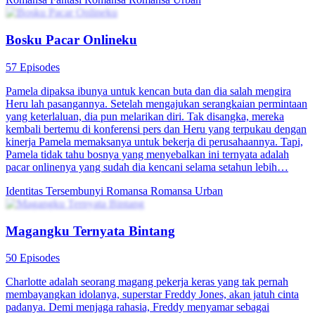
Bosku Pacar Onlineku
57 Episodes
Pamela dipaksa ibunya untuk kencan buta dan dia salah mengira
Heru lah pasangannya. Setelah mengajukan serangkaian permintaan
yang keterlaluan, dia pun melarikan diri. Tak disangka, mereka
kembali bertemu di konferensi pers dan Heru yang terpukau dengan
kinerja Pamela memaksanya untuk bekerja di perusahaannya. Tapi,
Pamela tidak tahu bosnya yang menyebalkan ini ternyata adalah
pacar onlinenya yang sudah dia kencani selama setahun lebih…
Identitas Tersembunyi
Romansa
Romansa Urban
Magangku Ternyata Bintang
50 Episodes
Charlotte adalah seorang magang pekerja keras yang tak pernah
membayangkan idolanya, superstar Freddy Jones, akan jatuh cinta
padanya. Demi menjaga rahasia, Freddy menyamar sebagai