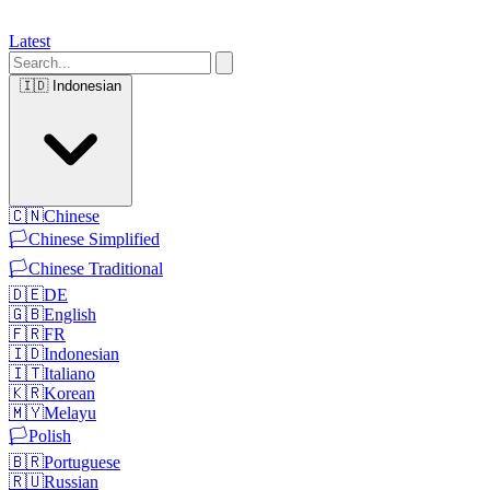
Latest
🇮🇩
Indonesian
🇨🇳
Chinese
🏳️
Chinese Simplified
🏳️
Chinese Traditional
🇩🇪
DE
🇬🇧
English
🇫🇷
FR
🇮🇩
Indonesian
🇮🇹
Italiano
🇰🇷
Korean
🇲🇾
Melayu
🏳️
Polish
🇧🇷
Portuguese
🇷🇺
Russian