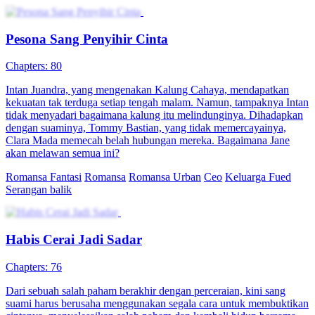
Pesona Sang Penyihir Cinta
Chapters: 80
Intan Juandra, yang mengenakan Kalung Cahaya, mendapatkan
kekuatan tak terduga setiap tengah malam. Namun, tampaknya Intan
tidak menyadari bagaimana kalung itu melindunginya. Dihadapkan
dengan suaminya, Tommy Bastian, yang tidak memercayainya,
Clara Mada memecah belah hubungan mereka. Bagaimana Jane
akan melawan semua ini?
Romansa Fantasi
Romansa
Romansa Urban
Ceo
Keluarga Fued
Serangan balik
Habis Cerai Jadi Sadar
Chapters: 76
Dari sebuah salah paham berakhir dengan perceraian, kini sang
suami harus berusaha menggunakan segala cara untuk membuktikan