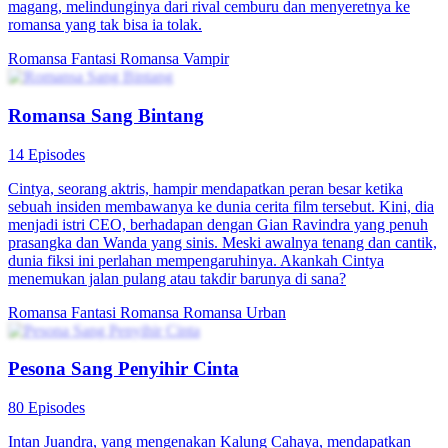
magang, melindunginya dari rival cemburu dan menyeretnya ke
romansa yang tak bisa ia tolak.
Romansa Fantasi
Romansa
Vampir
Romansa Sang Bintang
14 Episodes
Cintya, seorang aktris, hampir mendapatkan peran besar ketika
sebuah insiden membawanya ke dunia cerita film tersebut. Kini, dia
menjadi istri CEO, berhadapan dengan Gian Ravindra yang penuh
prasangka dan Wanda yang sinis. Meski awalnya tenang dan cantik,
dunia fiksi ini perlahan mempengaruhinya. Akankah Cintya
menemukan jalan pulang atau takdir barunya di sana?
Romansa Fantasi
Romansa
Romansa Urban
Pesona Sang Penyihir Cinta
80 Episodes
Intan Juandra, yang mengenakan Kalung Cahaya, mendapatkan