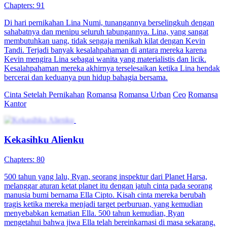
Chapters: 91
Di hari pernikahan Lina Numi, tunangannya berselingkuh dengan
sahabatnya dan menipu seluruh tabungannya. Lina, yang sangat
membutuhkan uang, tidak sengaja menikah kilat dengan Kevin
Tandi. Terjadi banyak kesalahpahaman di antara mereka karena
Kevin mengira Lina sebagai wanita yang materialistis dan licik.
Kesalahpahaman mereka akhirnya terselesaikan ketika Lina hendak
bercerai dan keduanya pun hidup bahagia bersama.
Cinta Setelah Pernikahan
Romansa
Romansa Urban
Ceo
Romansa
Kantor
Kekasihku Alienku
Chapters: 80
500 tahun yang lalu, Ryan, seorang inspektur dari Planet Harsa,
melanggar aturan ketat planet itu dengan jatuh cinta pada seorang
manusia bumi bernama Ella Cipto. Kisah cinta mereka berubah
tragis ketika mereka menjadi target perburuan, yang kemudian
menyebabkan kematian Ella. 500 tahun kemudian, Ryan
mengetahui bahwa jiwa Ella telah bereinkarnasi di masa sekarang.