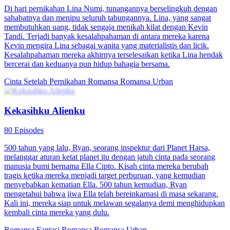
Di hari pernikahan Lina Numi, tunangannya berselingkuh dengan
sahabatnya dan menipu seluruh tabungannya. Lina, yang sangat
membutuhkan uang, tidak sengaja menikah kilat dengan Kevin
Tandi. Terjadi banyak kesalahpahaman di antara mereka karena
Kevin mengira Lina sebagai wanita yang materialistis dan licik.
Kesalahpahaman mereka akhirnya terselesaikan ketika Lina hendak
bercerai dan keduanya pun hidup bahagia bersama.
Cinta Setelah Pernikahan
Romansa
Romansa Urban
Kekasihku Alienku
80 Episodes
500 tahun yang lalu, Ryan, seorang inspektur dari Planet Harsa,
melanggar aturan ketat planet itu dengan jatuh cinta pada seorang
manusia bumi bernama Ella Cipto. Kisah cinta mereka berubah
tragis ketika mereka menjadi target perburuan, yang kemudian
menyebabkan kematian Ella. 500 tahun kemudian, Ryan
mengetahui bahwa jiwa Ella telah bereinkarnasi di masa sekarang.
Kali ini, mereka siap untuk melawan segalanya demi menghidupkan
kembali cinta mereka yang dulu.
Romansa Fantasi
Romansa
Romansa Urban