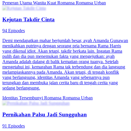
Pemeran Utama Wanita Kuat
Romansa
Romansa Urban
Kejutan Takdir Cinta
94 Episodes
Demi mendapatkan mahar berjumlah besar, ayah Amanda Gunawan
menikahkan putrinya dengan seorang pria bernama Rama Harris
yang dikenal idiot. Akan tetapi, takdir berkata lain. Ingatan Rama
pulih dan dia pun menemukan fakta yang mengejutkan: ayah
Amanda adalah dalang di balik kematian orang tuanya. Setelah
mengetahui ini, kemarahan Rama tak terbendung dan dia langsung
melampiaskannya pada Amanda. Akan tetapi, di tengah konflik
yang berlangsung, identitas Amanda yang sebenarnya pun
terungkap dan membuka jalan cerita baru di tengah cerita yang
sedang berlangsung.
Identitas Tersembunyi
Romansa
Romansa Urban
Pernikahan Palsu Jadi Sungguhan
91 Episodes