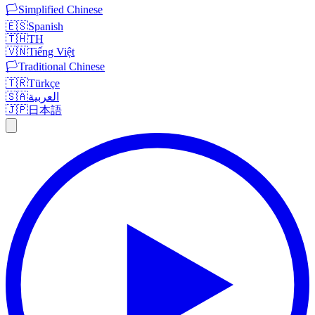
🏳️
Simplified Chinese
🇪🇸
Spanish
🇹🇭
TH
🇻🇳
Tiếng Việt
🏳️
Traditional Chinese
🇹🇷
Türkçe
🇸🇦
العربية
🇯🇵
日本語