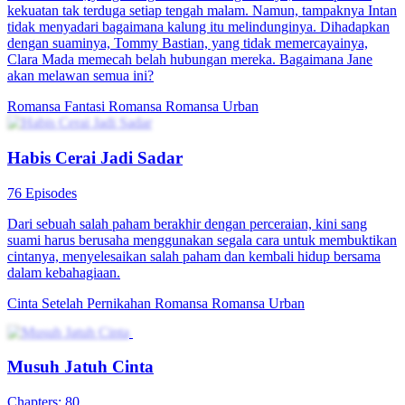
kekuatan tak terduga setiap tengah malam. Namun, tampaknya Intan
tidak menyadari bagaimana kalung itu melindunginya. Dihadapkan
dengan suaminya, Tommy Bastian, yang tidak memercayainya,
Clara Mada memecah belah hubungan mereka. Bagaimana Jane
akan melawan semua ini?
Romansa Fantasi
Romansa
Romansa Urban
Habis Cerai Jadi Sadar
76 Episodes
Dari sebuah salah paham berakhir dengan perceraian, kini sang
suami harus berusaha menggunakan segala cara untuk membuktikan
cintanya, menyelesaikan salah paham dan kembali hidup bersama
dalam kebahagiaan.
Cinta Setelah Pernikahan
Romansa
Romansa Urban
Musuh Jatuh Cinta
Chapters: 80