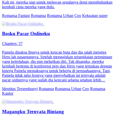
Kali ini, mereka siap untuk melawan segalanya demi menghidupkan
kembali cinta mereka yang dulu.
Romansa Fantasi
Romansa
Romansa Urban
Ceo
Kekuatan super
Bosku Pacar Onlineku
Chapters: 57
Pamela dipaksa ibunya untuk kencan buta dan dia salah mengira
Heru lah pasangannya. Setelah mengajukan serangkaian permintaan
yang keterlaluan, dia pun melarikan diri. Tak disangka, mereka
kembali bertemu di konferensi pers dan Heru yang terpukau dengan
kinerja Pamela memaksanya untuk bekerja di perusahaannya. Tapi,
Pamela tidak tahu bosnya yang menyebalkan ini ternyata adalah
pacar onlinenya yang sudah dia kencani selama setahun lebih…
Identitas Tersembunyi
Romansa
Romansa Urban
Ceo
Romansa
Kantor
Magangku Ternyata Bintang