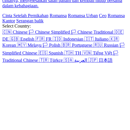
cintanya, menyelesaikan salah paham dan kembali hidup bersama
dalam kebahagiaan.
Cinta Setelah Pernikahan
Romansa
Romansa Urban
Ceo
Romansa
Kantor
Serangan balik
Select Country:
🇨🇳
Chinese
🏳️
Chinese Simplified
🏳️
Chinese Traditional
🇩🇪
DE
🇬🇧
English
🇫🇷
FR
🇮🇩
Indonesian
🇮🇹
Italiano
🇰🇷
Korean
🇲🇾
Melayu
🏳️
Polish
🇧🇷
Portuguese
🇷🇺
Russian
🏳️
Simplified Chinese
🇪🇸
Spanish
🇹🇭
TH
🇻🇳
Tiếng Việt
🏳️
Traditional Chinese
🇹🇷
Türkçe
🇸🇦
العربية
🇯🇵
日本語