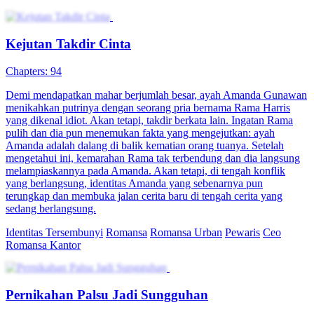
Kejutan Takdir Cinta
Chapters: 94
Demi mendapatkan mahar berjumlah besar, ayah Amanda Gunawan
menikahkan putrinya dengan seorang pria bernama Rama Harris
yang dikenal idiot. Akan tetapi, takdir berkata lain. Ingatan Rama
pulih dan dia pun menemukan fakta yang mengejutkan: ayah
Amanda adalah dalang di balik kematian orang tuanya. Setelah
mengetahui ini, kemarahan Rama tak terbendung dan dia langsung
melampiaskannya pada Amanda. Akan tetapi, di tengah konflik
yang berlangsung, identitas Amanda yang sebenarnya pun
terungkap dan membuka jalan cerita baru di tengah cerita yang
sedang berlangsung.
Identitas Tersembunyi
Romansa
Romansa Urban
Pewaris
Ceo
Romansa Kantor
Pernikahan Palsu Jadi Sungguhan