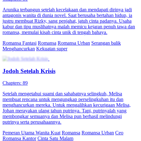
Arunika terbangun setelah kecelakaan dan mendapati dirinya jadi
antagonis wanita di dunia novel. Saat berusaha bertahan hidup, ia
justru membuat Rizky, sang penjahat, jatuh cinta padanya. Usaha
kabur dan tipu muslihatnya malah memicu kejaran penuh tawa dan
romansa, memulai kisah cinta unik di tengah bahaya.
Romansa Fantasi
Romansa
Romansa Urban
Serangan balik
Menghancurkan
Kekuatan super
Jodoh Setelah Krisis
Chapters: 89
Setelah mengetahui suami dan sahabatnya selingkuh, Melisa
membuat rencana untuk mengungkap perselingkuhan itu dan
menghancurkan mereka. Untuk mengalihkan kecurigaan Melisa,
Johan merayakan ulang tahun putrinya. Tapi, putrinyalah yang
membongkar semuanya dan Melisa pun berhasil melindungi
putrinya serta perusahaannya.
Pemeran Utama Wanita Kuat
Romansa
Romansa Urban
Ceo
Romansa Kantor
Cinta Satu Malam