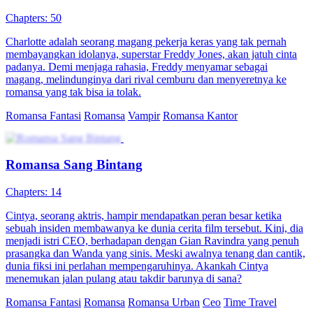
Chapters: 50
Charlotte adalah seorang magang pekerja keras yang tak pernah
membayangkan idolanya, superstar Freddy Jones, akan jatuh cinta
padanya. Demi menjaga rahasia, Freddy menyamar sebagai
magang, melindunginya dari rival cemburu dan menyeretnya ke
romansa yang tak bisa ia tolak.
Romansa Fantasi
Romansa
Vampir
Romansa Kantor
Romansa Sang Bintang
Chapters: 14
Cintya, seorang aktris, hampir mendapatkan peran besar ketika
sebuah insiden membawanya ke dunia cerita film tersebut. Kini, dia
menjadi istri CEO, berhadapan dengan Gian Ravindra yang penuh
prasangka dan Wanda yang sinis. Meski awalnya tenang dan cantik,
dunia fiksi ini perlahan mempengaruhinya. Akankah Cintya
menemukan jalan pulang atau takdir barunya di sana?
Romansa Fantasi
Romansa
Romansa Urban
Ceo
Time Travel