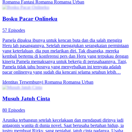
Romansa Fantasi
Romansa
Romansa Urban
Bosku Pacar Onlineku
57 Episodes
Pamela dipaksa ibunya untuk kencan buta dan dia salah mengira
Heru lah pasangannya. Setelah mengajukan serangkaian permintaan
yang keterlaluan, dia pun melarikan diri. Tak disangka, mereka
kembali bertemu di konferensi pers dan Heru yang terpukau dengan
kinerja Pamela memaksanya untuk bekerja di perusahaannya. Tapi,
Pamela tidak tahu bosnya yang menyebalkan ini ternyata adalah
pacar onlinenya yang sudah dia kencani selama setahun lebih…
Identitas Tersembunyi
Romansa
Romansa Urban
Musuh Jatuh Cinta
80 Episodes
Arunika terbangun setelah kecelakaan dan mendapati dirinya jadi
antagonis wanita di dunia novel. Saat berusaha bertahan hidup, ia
justru membuat Rizky, sang penjahat, jatuh cinta padanya. Usaha