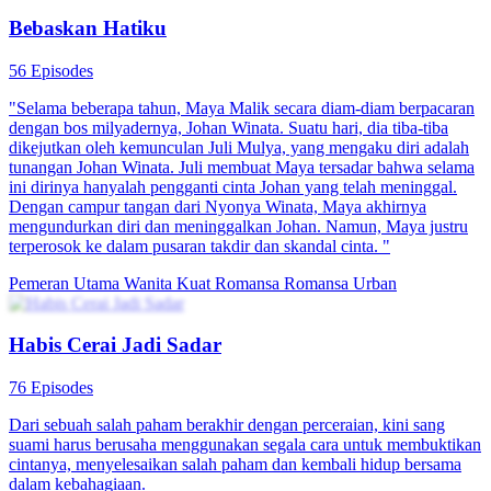
Bebaskan Hatiku
56 Episodes
"Selama beberapa tahun, Maya Malik secara diam-diam berpacaran
dengan bos milyadernya, Johan Winata. Suatu hari, dia tiba-tiba
dikejutkan oleh kemunculan Juli Mulya, yang mengaku diri adalah
tunangan Johan Winata. Juli membuat Maya tersadar bahwa selama
ini dirinya hanyalah pengganti cinta Johan yang telah meninggal.
Dengan campur tangan dari Nyonya Winata, Maya akhirnya
mengundurkan diri dan meninggalkan Johan. Namun, Maya justru
terperosok ke dalam pusaran takdir dan skandal cinta. "
Pemeran Utama Wanita Kuat
Romansa
Romansa Urban
Habis Cerai Jadi Sadar
76 Episodes
Dari sebuah salah paham berakhir dengan perceraian, kini sang
suami harus berusaha menggunakan segala cara untuk membuktikan
cintanya, menyelesaikan salah paham dan kembali hidup bersama
dalam kebahagiaan.