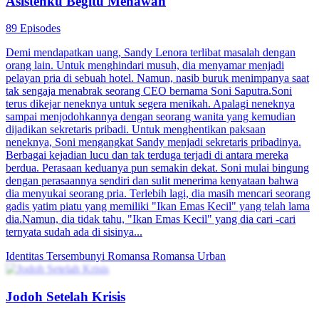
Asistenku Begitu Menawan
89 Episodes
Demi mendapatkan uang, Sandy Lenora terlibat masalah dengan
orang lain. Untuk menghindari musuh, dia menyamar menjadi
pelayan pria di sebuah hotel. Namun, nasib buruk menimpanya saat
tak sengaja menabrak seorang CEO bernama Soni Saputra.Soni
terus dikejar neneknya untuk segera menikah. Apalagi neneknya
sampai menjodohkannya dengan seorang wanita yang kemudian
dijadikan sekretaris pribadi. Untuk menghentikan paksaan
neneknya, Soni mengangkat Sandy menjadi sekretaris pribadinya.
Berbagai kejadian lucu dan tak terduga terjadi di antara mereka
berdua. Perasaan keduanya pun semakin dekat. Soni mulai bingung
dengan perasaannya sendiri dan sulit menerima kenyataan bahwa
dia menyukai seorang pria. Terlebih lagi, dia masih mencari seorang
gadis yatim piatu yang memiliki "Ikan Emas Kecil" yang telah lama
dia.Namun, dia tidak tahu, "Ikan Emas Kecil" yang dia cari -cari
ternyata sudah ada di sisinya...
Identitas Tersembunyi
Romansa
Romansa Urban
Jodoh Setelah Krisis