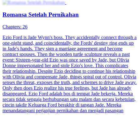
Romansa Setelah Pernikahan
Chapters: 26
Ezio Ford is Jade Wynn's boss. They accidentally connect through a
one-night stand, and coincidentally, the Fords' destiny ring ends up
in Jade's hands. They sign a marriage agreement and become
contract spouses. Then the wooden turtle sculpture reveals a past
event: Sixteen-year-old Ezio was once saved by Jade, but Olivia
Donne impersonated her and stole Ezio's love. This complicates
their relationship. Despite Ezio deciding to continue his relationship
with Olivia and compensate Jade, things spiral out of control. Olivia
senses the threat, exposes the truth, and schemes to drive Jade away.
Only then does Ezio realize his true feelings, but Jade has already
disappeared. Ezio Ford adalah bos di tempat Jade bekerja. Mereka
secara tidak sengaja berhubungan satu malam dan secara kebetulan,
cincin takdir Keluarga Ford berakhir di tangan Jade. Mereka
menandatangani perjanjian pernikahan dan menjadi pasangan
kontrak. Kemudian patung kura-kura kayu tersebut mengungkap
peristiwa masa lalu: Ezio yang berusia 16 tahun pernah
diselamatkan oleh Jade, tetapi Olivia berbohong sebagai penyelamat
Ezio dan mencuri cinta Ezio. Hal ini membuat hubungan mereka
menjadi rumit. Meskipun Ezio memutuskan untuk melanjutkan