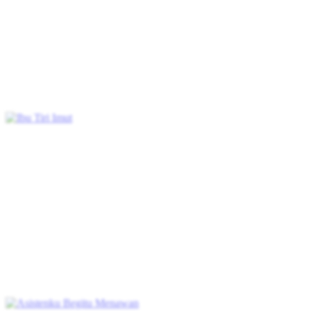
hubungannya dengan Olivia dan memberikan kompensasi kepada
Jade, segalanya menjadi tidak terkendali. Olivia merasakan ancaman
tersebut, mengungkap kebenaran, dan berencana mengusir Jade.
Baru saat itulah Ezio menyadari perasaannya yang sebenarnya, tapi
Jade sudah menghilang.
Cinta Setelah Pernikahan
Romansa
Romansa Urban
Ceo
Cinta Satu
Malam
Ibu Tiri Imut
Chapters: 80
Lia masuk ke dalam cerita. Setelah masuk cerita, dia harus jadi ibu
tiri Tuan Muda berumur 17 tahun yang kejam. Bukankah ini tragis?
Demi memutarbalikkan kisah yang bagaikan neraka ini, Lia
bersumpah akan jadi ibu tiri yang baik, hadapi anak sambung
pembangkang dan suami jahat, jadi seseorang yang peduli.
Cinta Setelah Pernikahan
Romansa
Romansa Urban
Romansa
Kantor
Drama Kantor
Serangan balik