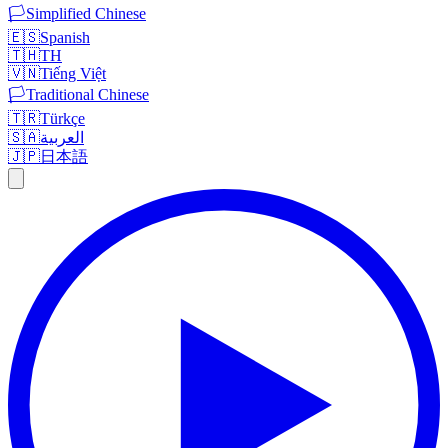
🏳️
Simplified Chinese
🇪🇸
Spanish
🇹🇭
TH
🇻🇳
Tiếng Việt
🏳️
Traditional Chinese
🇹🇷
Türkçe
🇸🇦
العربية
🇯🇵
日本語