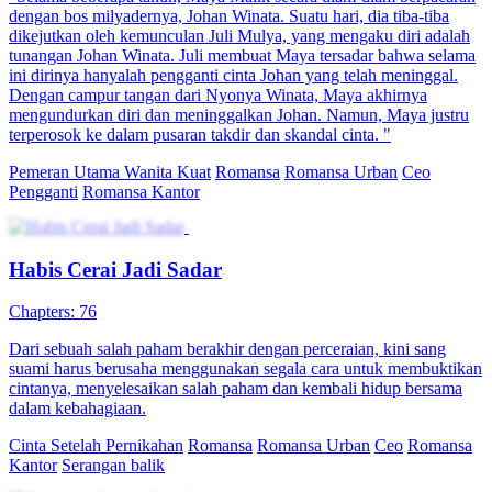
dengan bos milyadernya, Johan Winata. Suatu hari, dia tiba-tiba
dikejutkan oleh kemunculan Juli Mulya, yang mengaku diri adalah
tunangan Johan Winata. Juli membuat Maya tersadar bahwa selama
ini dirinya hanyalah pengganti cinta Johan yang telah meninggal.
Dengan campur tangan dari Nyonya Winata, Maya akhirnya
mengundurkan diri dan meninggalkan Johan. Namun, Maya justru
terperosok ke dalam pusaran takdir dan skandal cinta. "
Pemeran Utama Wanita Kuat
Romansa
Romansa Urban
Ceo
Pengganti
Romansa Kantor
Habis Cerai Jadi Sadar
Chapters: 76
Dari sebuah salah paham berakhir dengan perceraian, kini sang
suami harus berusaha menggunakan segala cara untuk membuktikan
cintanya, menyelesaikan salah paham dan kembali hidup bersama
dalam kebahagiaan.
Cinta Setelah Pernikahan
Romansa
Romansa Urban
Ceo
Romansa
Kantor
Serangan balik