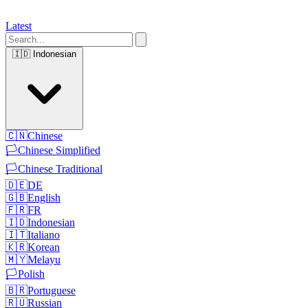
Latest
🇮🇩
Indonesian
🇨🇳
Chinese
🏳️
Chinese Simplified
🏳️
Chinese Traditional
🇩🇪
DE
🇬🇧
English
🇫🇷
FR
🇮🇩
Indonesian
🇮🇹
Italiano
🇰🇷
Korean
🇲🇾
Melayu
🏳️
Polish
🇧🇷
Portuguese
🇷🇺
Russian