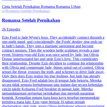
Cinta Setelah Pernikahan
Romansa
Romansa Urban
Romansa Setelah Pernikahan
26 Episodes
Ezio Ford is Jade Wynn's boss. They accidentally connect through a
one-night stand, and coincidentally, the Fords' destiny ring ends up
in Jade's hands. They sign a marriage agreement and become
contract spouses. Then the wooden turtle sculpture reveals a past
event: Sixteen-year-old Ezio was once saved by Jade, but Olivia
Donne impersonated her and stole Ezio's love. This complicates
their relationship. Despite Ezio deciding to continue his relationship
with Olivia and compensate Jade, things spiral out of control. Olivia
senses the threat, exposes the truth, and schemes to drive Jade away.
Only then does Ezio realize his true feelings, but Jade has already
disappeared. Ezio Ford adalah bos di tempat Jade bekerja. Mereka
secara tidak sengaja berhubungan satu malam dan secara kebetulan,
cincin takdir Keluarga Ford berakhir di tangan Jade. Mereka
menandatangani perjanjian pernikahan dan menjadi pasangan
kontrak. Kemudian patung kura-kura kayu tersebut mengungkap
peristiwa masa lalu: Ezio yang berusia 16 tahun pernah
diselamatkan oleh Jade, tetapi Olivia berbohong sebagai penyelamat