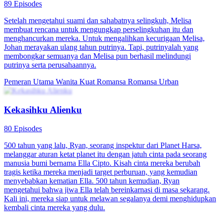
89 Episodes
Setelah mengetahui suami dan sahabatnya selingkuh, Melisa
membuat rencana untuk mengungkap perselingkuhan itu dan
menghancurkan mereka. Untuk mengalihkan kecurigaan Melisa,
Johan merayakan ulang tahun putrinya. Tapi, putrinyalah yang
membongkar semuanya dan Melisa pun berhasil melindungi
putrinya serta perusahaannya.
Pemeran Utama Wanita Kuat
Romansa
Romansa Urban
Kekasihku Alienku
80 Episodes
500 tahun yang lalu, Ryan, seorang inspektur dari Planet Harsa,
melanggar aturan ketat planet itu dengan jatuh cinta pada seorang
manusia bumi bernama Ella Cipto. Kisah cinta mereka berubah
tragis ketika mereka menjadi target perburuan, yang kemudian
menyebabkan kematian Ella. 500 tahun kemudian, Ryan
mengetahui bahwa jiwa Ella telah bereinkarnasi di masa sekarang.
Kali ini, mereka siap untuk melawan segalanya demi menghidupkan
kembali cinta mereka yang dulu.