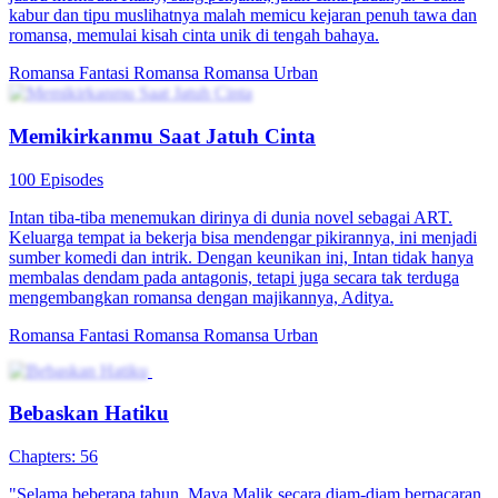
kabur dan tipu muslihatnya malah memicu kejaran penuh tawa dan
romansa, memulai kisah cinta unik di tengah bahaya.
Romansa Fantasi
Romansa
Romansa Urban
Memikirkanmu Saat Jatuh Cinta
100 Episodes
Intan tiba-tiba menemukan dirinya di dunia novel sebagai ART.
Keluarga tempat ia bekerja bisa mendengar pikirannya, ini menjadi
sumber komedi dan intrik. Dengan keunikan ini, Intan tidak hanya
membalas dendam pada antagonis, tetapi juga secara tak terduga
mengembangkan romansa dengan majikannya, Aditya.
Romansa Fantasi
Romansa
Romansa Urban
Bebaskan Hatiku
Chapters: 56
"Selama beberapa tahun, Maya Malik secara diam-diam berpacaran