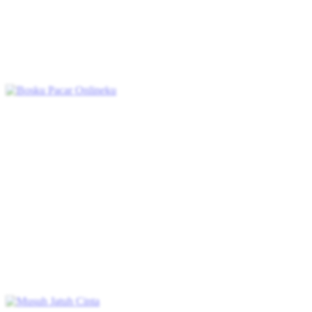
menyebabkan kematian Ella. 500 tahun kemudian, Ryan
mengetahui bahwa jiwa Ella telah bereinkarnasi di masa sekarang.
Kali ini, mereka siap untuk melawan segalanya demi menghidupkan
kembali cinta mereka yang dulu.
Romansa Fantasi
Romansa
Romansa Urban
Ceo
Kekuatan super
Bosku Pacar Onlineku
Chapters: 57
Pamela dipaksa ibunya untuk kencan buta dan dia salah mengira
Heru lah pasangannya. Setelah mengajukan serangkaian permintaan
yang keterlaluan, dia pun melarikan diri. Tak disangka, mereka
kembali bertemu di konferensi pers dan Heru yang terpukau dengan
kinerja Pamela memaksanya untuk bekerja di perusahaannya. Tapi,
Pamela tidak tahu bosnya yang menyebalkan ini ternyata adalah
pacar onlinenya yang sudah dia kencani selama setahun lebih…
Identitas Tersembunyi
Romansa
Romansa Urban
Ceo
Romansa
Kantor