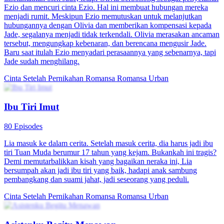
Ezio dan mencuri cinta Ezio. Hal ini membuat hubungan mereka
menjadi rumit. Meskipun Ezio memutuskan untuk melanjutkan
hubungannya dengan Olivia dan memberikan kompensasi kepada
Jade, segalanya menjadi tidak terkendali. Olivia merasakan ancaman
tersebut, mengungkap kebenaran, dan berencana mengusir Jade.
Baru saat itulah Ezio menyadari perasaannya yang sebenarnya, tapi
Jade sudah menghilang.
Cinta Setelah Pernikahan
Romansa
Romansa Urban
Ibu Tiri Imut
80 Episodes
Lia masuk ke dalam cerita. Setelah masuk cerita, dia harus jadi ibu
tiri Tuan Muda berumur 17 tahun yang kejam. Bukankah ini tragis?
Demi memutarbalikkan kisah yang bagaikan neraka ini, Lia
bersumpah akan jadi ibu tiri yang baik, hadapi anak sambung
pembangkang dan suami jahat, jadi seseorang yang peduli.
Cinta Setelah Pernikahan
Romansa
Romansa Urban