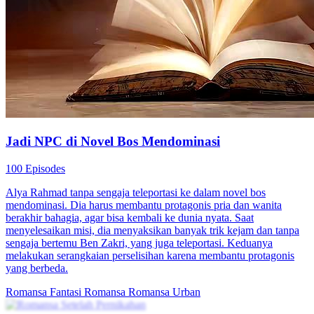
80 Episodes
Lia masuk ke dalam cerita. Setelah masuk cerita, dia harus jadi ibu
tiri Tuan Muda berumur 17 tahun yang kejam. Bukankah ini tragis?
Demi memutarbalikkan kisah yang bagaikan neraka ini, Lia
bersumpah akan jadi ibu tiri yang baik, hadapi anak sambung
pembangkang dan suami jahat, jadi seseorang yang peduli.
Cinta Setelah Pernikahan
Romansa
Romansa Urban