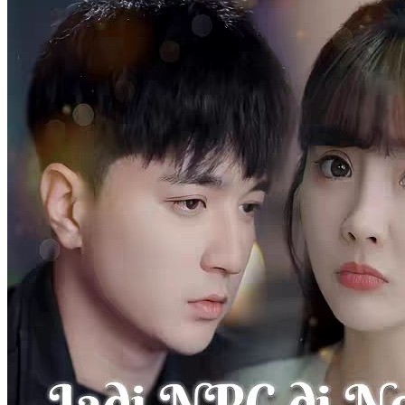
Asistenku Begitu Menawan
89 Episodes
Demi mendapatkan uang, Sandy Lenora terlibat masalah dengan
orang lain. Untuk menghindari musuh, dia menyamar menjadi
pelayan pria di sebuah hotel. Namun, nasib buruk menimpanya saat
tak sengaja menabrak seorang CEO bernama Soni Saputra.Soni
terus dikejar neneknya untuk segera menikah. Apalagi neneknya
sampai menjodohkannya dengan seorang wanita yang kemudian
dijadikan sekretaris pribadi. Untuk menghentikan paksaan
neneknya, Soni mengangkat Sandy menjadi sekretaris pribadinya.
Berbagai kejadian lucu dan tak terduga terjadi di antara mereka
berdua. Perasaan keduanya pun semakin dekat. Soni mulai bingung
dengan perasaannya sendiri dan sulit menerima kenyataan bahwa
dia menyukai seorang pria. Terlebih lagi, dia masih mencari seorang
gadis yatim piatu yang memiliki "Ikan Emas Kecil" yang telah lama
dia.Namun, dia tidak tahu, "Ikan Emas Kecil" yang dia cari -cari
ternyata sudah ada di sisinya...
Identitas Tersembunyi
Romansa
Romansa Urban