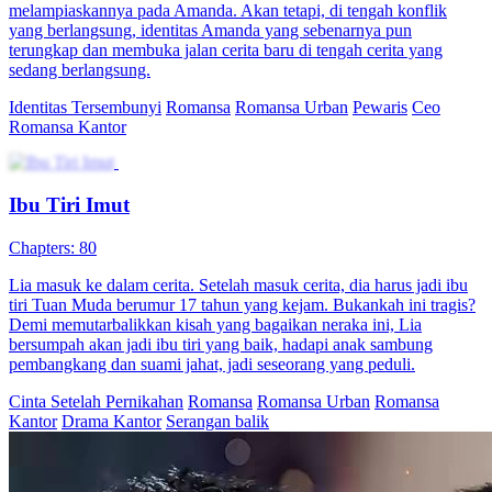
Musuh Jatuh Cinta
80 Episodes
Arunika terbangun setelah kecelakaan dan mendapati dirinya jadi
antagonis wanita di dunia novel. Saat berusaha bertahan hidup, ia
justru membuat Rizky, sang penjahat, jatuh cinta padanya. Usaha
kabur dan tipu muslihatnya malah memicu kejaran penuh tawa dan
romansa, memulai kisah cinta unik di tengah bahaya.
Romansa Fantasi
Romansa
Romansa Urban