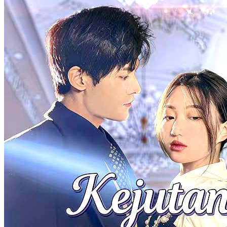
Kegilaan Romansa Dadakan
74 Episodes
Setelah patah hati, Maya menikah kilat dengan Arya, playboy
tampan. Dari konflik dan gangguan masa lalu, cinta mereka tumbuh,
hingga akhirnya mereka mengungkap kebenaran, bersatu, dan
meraih restu keluarga dalam kisah penuh emosi dan romansa.
Cinta Setelah Pernikahan
Romansa
Romansa Urban