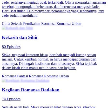
Jadi NPC di Novel Bos Mendominasi
100 Episodes
Alya Rahmad tanpa sengaja teleportasi ke dalam novel bos
mendominasi. Dia harus membantu protagonis pria dan wanita
berakhir bahagia, agar bisa kembali ke dunia nyata. Saat
menyelesaikan misi, dia menyaksikan banyak trik kejam dan tanpa
sengaja bertemu Ben Zakri, yang juga teleportasi. Keduanya
melakukan serangkaian perselisihan karena membantu protagonis
yang berbeda.
Romansa Fantasi
Romansa
Romansa Urban
Romansa Setelah Pernikahan
26 Episodes