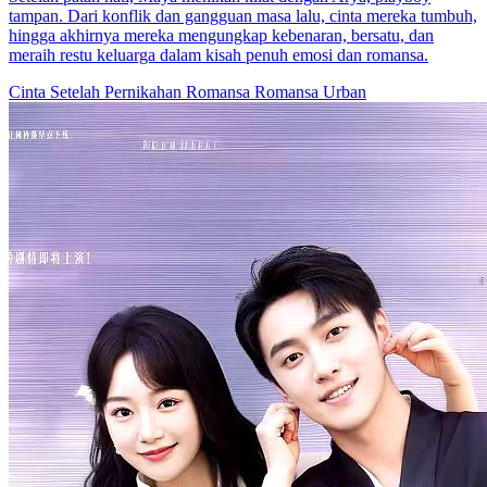
Ezio Ford is Jade Wynn's boss. They accidentally connect through a
one-night stand, and coincidentally, the Fords' destiny ring ends up
in Jade's hands. They sign a marriage agreement and become
contract spouses. Then the wooden turtle sculpture reveals a past
event: Sixteen-year-old Ezio was once saved by Jade, but Olivia
Donne impersonated her and stole Ezio's love. This complicates
their relationship. Despite Ezio deciding to continue his relationship
with Olivia and compensate Jade, things spiral out of control. Olivia
senses the threat, exposes the truth, and schemes to drive Jade away.
Only then does Ezio realize his true feelings, but Jade has already
disappeared. Ezio Ford adalah bos di tempat Jade bekerja. Mereka
secara tidak sengaja berhubungan satu malam dan secara kebetulan,
cincin takdir Keluarga Ford berakhir di tangan Jade. Mereka
menandatangani perjanjian pernikahan dan menjadi pasangan
kontrak. Kemudian patung kura-kura kayu tersebut mengungkap
peristiwa masa lalu: Ezio yang berusia 16 tahun pernah
diselamatkan oleh Jade, tetapi Olivia berbohong sebagai penyelamat
Ezio dan mencuri cinta Ezio. Hal ini membuat hubungan mereka
menjadi rumit. Meskipun Ezio memutuskan untuk melanjutkan
hubungannya dengan Olivia dan memberikan kompensasi kepada
Jade, segalanya menjadi tidak terkendali. Olivia merasakan ancaman
tersebut, mengungkap kebenaran, dan berencana mengusir Jade.
Baru saat itulah Ezio menyadari perasaannya yang sebenarnya, tapi
Jade sudah menghilang.