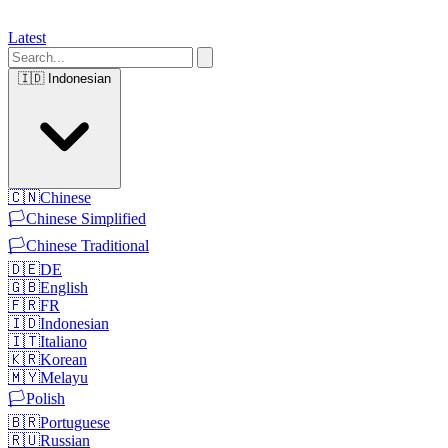
Latest
🇮🇩
Indonesian
🇨🇳
Chinese
🏳️
Chinese Simplified
🏳️
Chinese Traditional
🇩🇪
DE
🇬🇧
English
🇫🇷
FR
🇮🇩
Indonesian
🇮🇹
Italiano
🇰🇷
Korean
🇲🇾
Melayu
🏳️
Polish
🇧🇷
Portuguese
🇷🇺
Russian