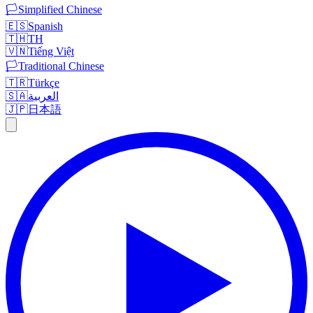
🏳️
Simplified Chinese
🇪🇸
Spanish
🇹🇭
TH
🇻🇳
Tiếng Việt
🏳️
Traditional Chinese
🇹🇷
Türkçe
🇸🇦
العربية
🇯🇵
日本語