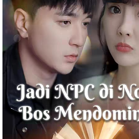
Kejutan Takdir Cinta
94 Episodes
Demi mendapatkan mahar berjumlah besar, ayah Amanda Gunawan
menikahkan putrinya dengan seorang pria bernama Rama Harris
yang dikenal idiot. Akan tetapi, takdir berkata lain. Ingatan Rama
pulih dan dia pun menemukan fakta yang mengejutkan: ayah
Amanda adalah dalang di balik kematian orang tuanya. Setelah
mengetahui ini, kemarahan Rama tak terbendung dan dia langsung
melampiaskannya pada Amanda. Akan tetapi, di tengah konflik
yang berlangsung, identitas Amanda yang sebenarnya pun
terungkap dan membuka jalan cerita baru di tengah cerita yang
sedang berlangsung.
Identitas Tersembunyi
Romansa
Romansa Urban
Ibu Tiri Imut