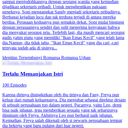
80 Episodes
Siska, pegawai kantoran biasa, berubah menjadi kucing setiap
malam. Untuk kembali normal, ia harus mendapat ciuman dari
atasannya. Di tengah kesibukan dan rahasianya, Siska terjebak
dalam kisah cinta manis penuh tawa dan kejutan.
Romansa Fantasi
Romansa
Romansa Urban