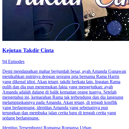
Charlotte adalah seorang magang pekerja keras yang tak pernah
membayangkan idolanya, superstar Freddy Jones, akan jatuh cinta
padanya. Demi menjaga rahasia, Freddy menyamar sebagai
magang, melindunginya dari rival cemburu dan menyeretnya ke
romansa yang tak bisa ia tolak.
Romansa Fantasi
Romansa
Vampir