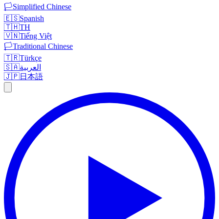
🏳️
Simplified Chinese
🇪🇸
Spanish
🇹🇭
TH
🇻🇳
Tiếng Việt
🏳️
Traditional Chinese
🇹🇷
Türkçe
🇸🇦
العربية
🇯🇵
日本語