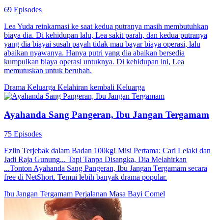
69 Episodes
Lea Yuda reinkarnasi ke saat kedua putranya masih membutuhkan
biaya dia. Di kehidupan lalu, Lea sakit parah, dan kedua putranya
yang dia biayai susah payah tidak mau bayar biaya operasi, lalu
abaikan nyawanya. Hanya putri yang dia abaikan bersedia
kumpulkan biaya operasi untuknya. Di kehidupan ini, Lea
memutuskan untuk berubah.
Drama Keluarga
Kelahiran kembali
Keluarga
Ayahanda Sang Pangeran, Ibu Jangan Tergamam
75 Episodes
Ezlin Terjebak dalam Badan 100kg! Misi Pertama: Cari Lelaki dan
Jadi Raja Gunung... Tapi Tanpa Disangka, Dia Melahirkan
...Tonton Ayahanda Sang Pangeran, Ibu Jangan Tergamam secara
free di NetShort. Temui lebih banyak drama popular.
Ibu Jangan Tergamam
Perjalanan Masa
Bayi Comel