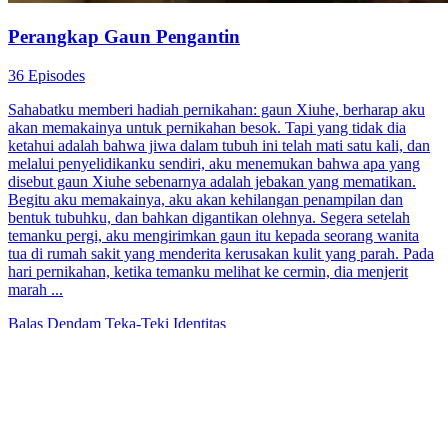
Perangkap Gaun Pengantin
36 Episodes
Sahabatku memberi hadiah pernikahan: gaun Xiuhe, berharap aku
akan memakainya untuk pernikahan besok. Tapi yang tidak dia
ketahui adalah bahwa jiwa dalam tubuh ini telah mati satu kali, dan
melalui penyelidikanku sendiri, aku menemukan bahwa apa yang
disebut gaun Xiuhe sebenarnya adalah jebakan yang mematikan.
Begitu aku memakainya, aku akan kehilangan penampilan dan
bentuk tubuhku, dan bahkan digantikan olehnya. Segera setelah
temanku pergi, aku mengirimkan gaun itu kepada seorang wanita
tua di rumah sakit yang menderita kerusakan kulit yang parah. Pada
hari pernikahan, ketika temanku melihat ke cermin, dia menjerit
marah ...
Balas Dendam
Teka-Teki Identitas
Kakak, Jangan Abaikan Aku
60 Episodes