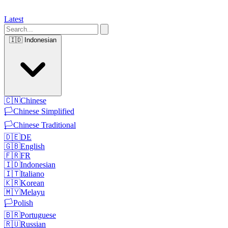
Latest
🇮🇩
Indonesian
🇨🇳
Chinese
🏳️
Chinese Simplified
🏳️
Chinese Traditional
🇩🇪
DE
🇬🇧
English
🇫🇷
FR
🇮🇩
Indonesian
🇮🇹
Italiano
🇰🇷
Korean
🇲🇾
Melayu
🏳️
Polish
🇧🇷
Portuguese
🇷🇺
Russian