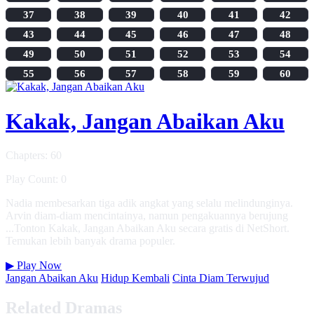
37
38
39
40
41
42
43
44
45
46
47
48
49
50
51
52
53
54
55
56
57
58
59
60
Kakak, Jangan Abaikan Aku
Chapters: 60
Play Count: 0
Nadia membesarkan tiga adik angkat yang selalu melindunginya.
Arvin diam-diam mencintainya, namun pengakuannya berujung
...Tonton Kakak, Jangan Abaikan Aku secara gratis di NetShort.
Temukan lebih banyak drama populer.
▶
Play Now
Jangan Abaikan Aku
Hidup Kembali
Cinta Diam Terwujud
Related Dramas