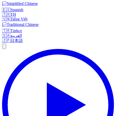
🏳️
Simplified Chinese
🇪🇸
Spanish
🇹🇭
TH
🇻🇳
Tiếng Việt
🏳️
Traditional Chinese
🇹🇷
Türkçe
🇸🇦
العربية
🇯🇵
日本語