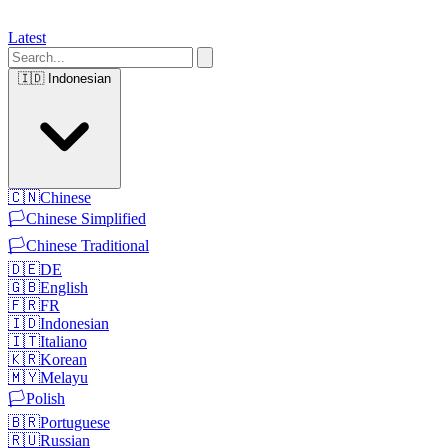
Latest
🇮🇩
Indonesian
🇨🇳
Chinese
🏳️
Chinese Simplified
🏳️
Chinese Traditional
🇩🇪
DE
🇬🇧
English
🇫🇷
FR
🇮🇩
Indonesian
🇮🇹
Italiano
🇰🇷
Korean
🇲🇾
Melayu
🏳️
Polish
🇧🇷
Portuguese
🇷🇺
Russian