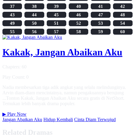
37
38
39
40
41
42
43
44
45
46
47
48
49
50
51
52
53
54
55
56
57
58
59
60
Kakak, Jangan Abaikan Aku
Chapters: 60
Play Count: 0
Nadia membesarkan tiga adik angkat yang selalu melindunginya.
Arvin diam-diam mencintainya, namun pengakuannya berujung
...Tonton Kakak, Jangan Abaikan Aku secara gratis di NetShort.
Temukan lebih banyak drama populer.
▶
Play Now
Jangan Abaikan Aku
Hidup Kembali
Cinta Diam Terwujud
Related Dramas