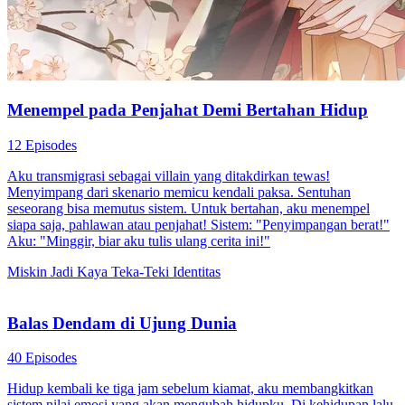
82 Episodes
Paman Jangan Manjakan Aku
Cinta Setelah Pernikahan
Romansa
Romansa Urban