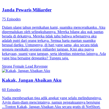
Menempel pada Penjahat Demi Bertahan Hidup
12 Episodes
Aku transmigrasi sebagai villain yang ditakdirkan tewas!
Menyimpang dari skenario memicu kendali paksa. Sentuhan
seseorang bisa memutus sistem. Untuk bertahan, aku menempel
siapa saja, pahlawan atau penjahat! Sistem: "Penyimpangan berat!"
Aku: "Minggir, biar aku tulis ulang cerita ini!"
Miskin Jadi Kaya
Teka-Teki Identitas