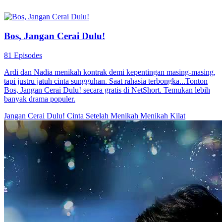
Bos, Jangan Cerai Dulu!
81 Episodes
Ardi dan Nadia menikah kontrak demi kepentingan masing-masing,
tapi justru jatuh cinta sungguhan. Saat rahasia terbongka...Tonton
Bos, Jangan Cerai Dulu! secara gratis di NetShort. Temukan lebih
banyak drama populer.
Jangan Cerai Dulu!
Cinta Setelah Menikah
Menikah Kilat