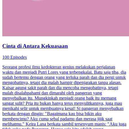
Cinta di Antara Kekuasaan
100 Episodes
Seorang profesi ilmu kedokteran genius melakukan perjalanan
waktu dan menjadi Putri Lores yang terbengkalai. Batu saja tiba, dia
sudah bertemu dengan orang yang terluka parah dan dia pergi untuk
mengobatinya, tetapi dia malah hampir dipenjarakan tanpa alasan.
Kaisar agung sakit parah dan dia mencoba mengobatinya, tetapi
malah disalahpahami dan dimarahi oleh pangeran yang
menyebalkan itu. Mungkinkah menjadi orang baik itu memang
sangat sulit? Pria itu bukan hanya terus menyulitkannya, juga mau
menikahi selir untuk membuatnya kesal! Si pangeran menyebalkan
berkata dengan dingin: "Bagaimana kau bisa bikin aku
membencimu? Aku cuma sebal padamu dan merasa jijik saat
melihatmu." Keira Lana berkata sambil tersenyum manis: "Aku juga