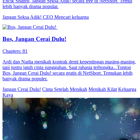
Encik Shahril, Jangan Seksa Adik! secara free di NetShort. Temui
lebih banyak drama popular.
Jangan Seksa Adik!
CEO
Mencari keluarga
Bos, Jangan Cerai Dulu!
Chapters: 81
Ardi dan Nadia menikah kontrak demi kepentingan masing-masing,
tapi justru jatuh cinta sungguhan. Saat rahasia terbongka...Tonton
Bos, Jangan Cerai Dulu! secara gratis di NetShort. Temukan lebih
banyak drama populer.
Jangan Cerai Dulu!
Cinta Setelah Menikah
Menikah Kilat
Keluarga
Kaya