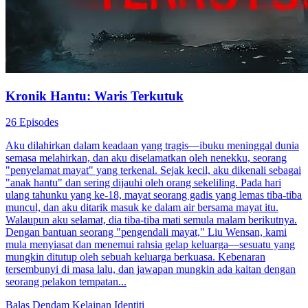
Kronik Hantu: Waris Terkutuk
26 Episodes
Aku dilahirkan dalam keadaan yang tragis—ibuku meninggal dunia
semasa melahirkan, dan aku diselamatkan oleh nenekku, seorang
"penyelamat mayat" yang terkenal. Sejak kecil, aku dikenali sebagai
"anak hantu" dan sering dijauhi oleh orang sekeliling. Pada hari
ulang tahunku yang ke-18, mayat seorang gadis yang lemas tiba-tiba
muncul, dan aku ditarik masuk ke dalam air bersama mayat itu.
Walaupun aku selamat, dia tiba-tiba mati semula malam berikutnya.
Dengan bantuan seorang "pengendali mayat," Liu Wensan, kami
mula menyiasat dan menemui rahsia gelap keluarga—sesuatu yang
mungkin ditutup oleh sebuah keluarga berkuasa. Kebenaran
tersembunyi di masa lalu, dan jawapan mungkin ada kaitan dengan
seorang pelakon tempatan...
Balas Dendam
Kelainan Identiti