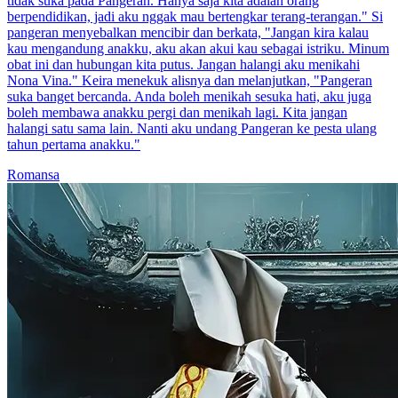
tidak suka pada Pangeran. Hanya saja kita adalah orang
berpendidikan, jadi aku nggak mau bertengkar terang-terangan." Si
pangeran menyebalkan mencibir dan berkata, "Jangan kira kalau
kau mengandung anakku, aku akan akui kau sebagai istriku. Minum
obat ini dan hubungan kita putus. Jangan halangi aku menikahi
Nona Vina." Keira menekuk alisnya dan melanjutkan, "Pangeran
suka banget bercanda. Anda boleh menikah sesuka hati, aku juga
boleh membawa anakku pergi dan menikah lagi. Kita jangan
halangi satu sama lain. Nanti aku undang Pangeran ke pesta ulang
tahun pertama anakku."
Romansa