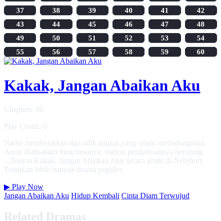
37
38
39
40
41
42
43
44
45
46
47
48
49
50
51
52
53
54
55
56
57
58
59
60
Kakak, Jangan Abaikan Aku
Chapters: 60
Play Count: 0
Nadia membesarkan tiga adik angkat yang selalu melindunginya.
Arvin diam-diam mencintainya, namun pengakuannya berujung
...Tonton Kakak, Jangan Abaikan Aku secara gratis di NetShort.
Temukan lebih banyak drama populer.
▶
Play Now
Jangan Abaikan Aku
Hidup Kembali
Cinta Diam Terwujud
Related Dramas