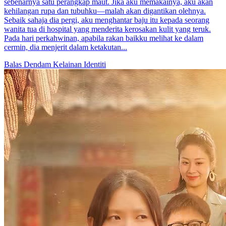
sebenarnya satu perangkap maut. Jika aku memakainya, aku akan
kehilangan rupa dan tubuhku—malah akan digantikan olehnya.
Sebaik sahaja dia pergi, aku menghantar baju itu kepada seorang
wanita tua di hospital yang menderita kerosakan kulit yang teruk.
Pada hari perkahwinan, apabila rakan baikku melihat ke dalam
cermin, dia menjerit dalam ketakutan...
Balas Dendam
Kelainan Identiti