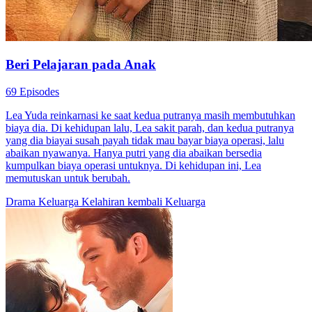
Beri Pelajaran pada Anak
69 Episodes
Lea Yuda reinkarnasi ke saat kedua putranya masih membutuhkan
biaya dia. Di kehidupan lalu, Lea sakit parah, dan kedua putranya
yang dia biayai susah payah tidak mau bayar biaya operasi, lalu
abaikan nyawanya. Hanya putri yang dia abaikan bersedia
kumpulkan biaya operasi untuknya. Di kehidupan ini, Lea
memutuskan untuk berubah.
Drama Keluarga
Kelahiran kembali
Keluarga