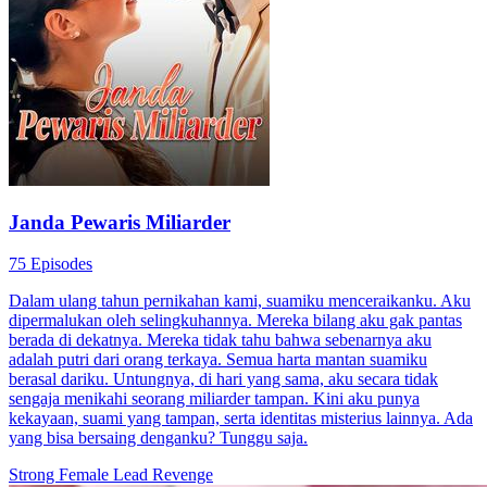
Janda Pewaris Miliarder
75 Episodes
Dalam ulang tahun pernikahan kami, suamiku menceraikanku. Aku
dipermalukan oleh selingkuhannya. Mereka bilang aku gak pantas
berada di dekatnya. Mereka tidak tahu bahwa sebenarnya aku
adalah putri dari orang terkaya. Semua harta mantan suamiku
berasal dariku. Untungnya, di hari yang sama, aku secara tidak
sengaja menikahi seorang miliarder tampan. Kini aku punya
kekayaan, suami yang tampan, serta identitas misterius lainnya. Ada
yang bisa bersaing denganku? Tunggu saja.
Strong Female Lead
Revenge