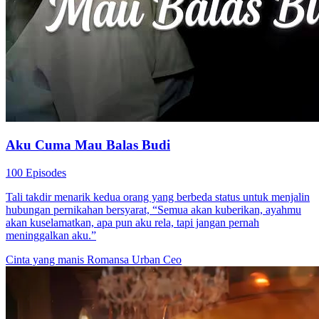
Aku Cuma Mau Balas Budi
100 Episodes
Tali takdir menarik kedua orang yang berbeda status untuk menjalin
hubungan pernikahan bersyarat, “Semua akan kuberikan, ayahmu
akan kuselamatkan, apa pun aku rela, tapi jangan pernah
meninggalkan aku.”
Cinta yang manis
Romansa Urban
Ceo