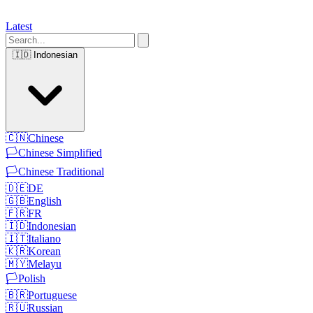
Latest
🇮🇩
Indonesian
🇨🇳
Chinese
🏳️
Chinese Simplified
🏳️
Chinese Traditional
🇩🇪
DE
🇬🇧
English
🇫🇷
FR
🇮🇩
Indonesian
🇮🇹
Italiano
🇰🇷
Korean
🇲🇾
Melayu
🏳️
Polish
🇧🇷
Portuguese
🇷🇺
Russian