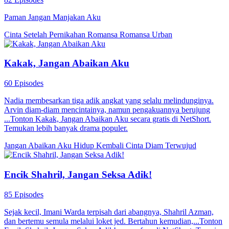
Paman Jangan Manjakan Aku
Cinta Setelah Pernikahan
Romansa
Romansa Urban
Kakak, Jangan Abaikan Aku
60 Episodes
Nadia membesarkan tiga adik angkat yang selalu melindunginya.
Arvin diam-diam mencintainya, namun pengakuannya berujung
...Tonton Kakak, Jangan Abaikan Aku secara gratis di NetShort.
Temukan lebih banyak drama populer.
Jangan Abaikan Aku
Hidup Kembali
Cinta Diam Terwujud
Encik Shahril, Jangan Seksa Adik!
85 Episodes
Sejak kecil, Imani Warda terpisah dari abangnya, Shahril Azman,
dan bertemu semula melalui loket jed. Bertahun kemudian,...Tonton