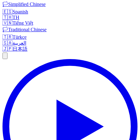
🏳️
Simplified Chinese
🇪🇸
Spanish
🇹🇭
TH
🇻🇳
Tiếng Việt
🏳️
Traditional Chinese
🇹🇷
Türkçe
🇸🇦
العربية
🇯🇵
日本語