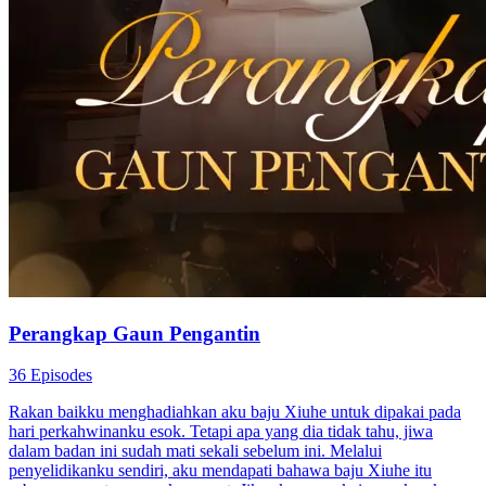
Perangkap Gaun Pengantin
36 Episodes
Rakan baikku menghadiahkan aku baju Xiuhe untuk dipakai pada
hari perkahwinanku esok. Tetapi apa yang dia tidak tahu, jiwa
dalam badan ini sudah mati sekali sebelum ini. Melalui
penyelidikanku sendiri, aku mendapati bahawa baju Xiuhe itu