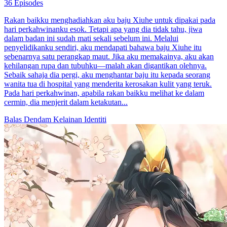
36 Episodes
Rakan baikku menghadiahkan aku baju Xiuhe untuk dipakai pada
hari perkahwinanku esok. Tetapi apa yang dia tidak tahu, jiwa
dalam badan ini sudah mati sekali sebelum ini. Melalui
penyelidikanku sendiri, aku mendapati bahawa baju Xiuhe itu
sebenarnya satu perangkap maut. Jika aku memakainya, aku akan
kehilangan rupa dan tubuhku—malah akan digantikan olehnya.
Sebaik sahaja dia pergi, aku menghantar baju itu kepada seorang
wanita tua di hospital yang menderita kerosakan kulit yang teruk.
Pada hari perkahwinan, apabila rakan baikku melihat ke dalam
cermin, dia menjerit dalam ketakutan...
Balas Dendam
Kelainan Identiti