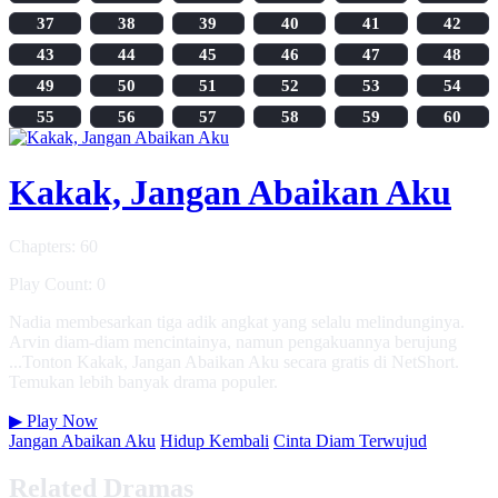
37
38
39
40
41
42
43
44
45
46
47
48
49
50
51
52
53
54
55
56
57
58
59
60
Kakak, Jangan Abaikan Aku
Chapters: 60
Play Count: 0
Nadia membesarkan tiga adik angkat yang selalu melindunginya.
Arvin diam-diam mencintainya, namun pengakuannya berujung
...Tonton Kakak, Jangan Abaikan Aku secara gratis di NetShort.
Temukan lebih banyak drama populer.
▶
Play Now
Jangan Abaikan Aku
Hidup Kembali
Cinta Diam Terwujud
Related Dramas