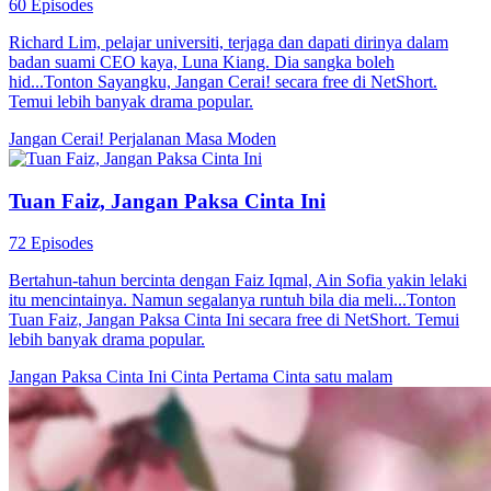
60 Episodes
Richard Lim, pelajar universiti, terjaga dan dapati dirinya dalam
badan suami CEO kaya, Luna Kiang. Dia sangka boleh
hid...Tonton Sayangku, Jangan Cerai! secara free di NetShort.
Temui lebih banyak drama popular.
Jangan Cerai!
Perjalanan Masa
Moden
Tuan Faiz, Jangan Paksa Cinta Ini
72 Episodes
Bertahun-tahun bercinta dengan Faiz Iqmal, Ain Sofia yakin lelaki
itu mencintainya. Namun segalanya runtuh bila dia meli...Tonton
Tuan Faiz, Jangan Paksa Cinta Ini secara free di NetShort. Temui
lebih banyak drama popular.
Jangan Paksa Cinta Ini
Cinta Pertama
Cinta satu malam