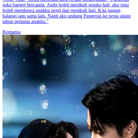
suka banget bercanda. Anda boleh menikah sesuka hati, aku juga
boleh membawa anakku pergi dan menikah lagi. Kita jangan
halangi satu sama lain. Nanti aku undang Pangeran ke pesta ulang
tahun pertama anakku."
Romansa