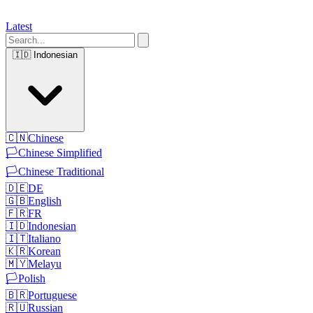
Latest
🇮🇩
Indonesian
🇨🇳
Chinese
🏳️
Chinese Simplified
🏳️
Chinese Traditional
🇩🇪
DE
🇬🇧
English
🇫🇷
FR
🇮🇩
Indonesian
🇮🇹
Italiano
🇰🇷
Korean
🇲🇾
Melayu
🏳️
Polish
🇧🇷
Portuguese
🇷🇺
Russian