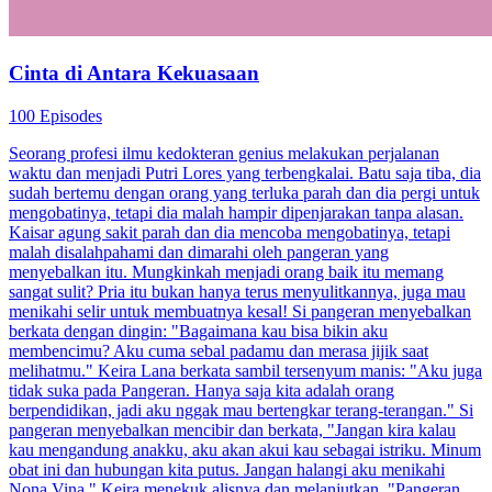
Cinta di Antara Kekuasaan
100 Episodes
Seorang profesi ilmu kedokteran genius melakukan perjalanan
waktu dan menjadi Putri Lores yang terbengkalai. Batu saja tiba, dia
sudah bertemu dengan orang yang terluka parah dan dia pergi untuk
mengobatinya, tetapi dia malah hampir dipenjarakan tanpa alasan.
Kaisar agung sakit parah dan dia mencoba mengobatinya, tetapi
malah disalahpahami dan dimarahi oleh pangeran yang
menyebalkan itu. Mungkinkah menjadi orang baik itu memang
sangat sulit? Pria itu bukan hanya terus menyulitkannya, juga mau
menikahi selir untuk membuatnya kesal! Si pangeran menyebalkan
berkata dengan dingin: "Bagaimana kau bisa bikin aku
membencimu? Aku cuma sebal padamu dan merasa jijik saat
melihatmu." Keira Lana berkata sambil tersenyum manis: "Aku juga
tidak suka pada Pangeran. Hanya saja kita adalah orang
berpendidikan, jadi aku nggak mau bertengkar terang-terangan." Si
pangeran menyebalkan mencibir dan berkata, "Jangan kira kalau
kau mengandung anakku, aku akan akui kau sebagai istriku. Minum
obat ini dan hubungan kita putus. Jangan halangi aku menikahi
Nona Vina." Keira menekuk alisnya dan melanjutkan, "Pangeran