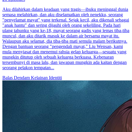
Aku dilahirkan dalam keadaan yang tragis—ibuku meninggal dunia
semasa melahirkan, dan aku diselamatkan oleh nenekku, seorang
"penyelamat mayat" yang terkenal. Sejak kecil, aku dikenali sebagai
"anak hantu" dan sering dijauhi oleh orang sekeliling. Pada hari
ulang tahunku yang ke-18, mayat seorang gadis yang lemas tiba-tiba
muncul, dan aku ditarik masuk ke dalam air bersama mayat itu.
Walaupun aku selamat, dia tiba-tiba mati semula malam berikutnya.
Dengan bantuan seorang "pengendali mayat," Liu Wensan, kami
mula menyiasat dan menemui rahsia gelap keluarga—sesuatu yang
mungkin ditutup oleh sebuah keluarga berkuasa. Kebenaran
tersembunyi di masa lalu, dan jawapan mungkin ada kaitan dengan
seorang pelakon tempatan...
Balas Dendam
Kelainan Identiti