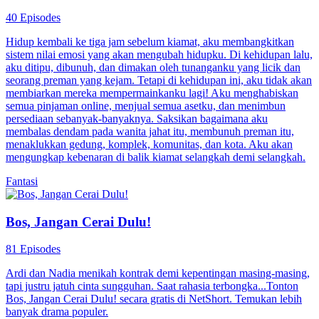
40 Episodes
Hidup kembali ke tiga jam sebelum kiamat, aku membangkitkan
sistem nilai emosi yang akan mengubah hidupku. Di kehidupan lalu,
aku ditipu, dibunuh, dan dimakan oleh tunanganku yang licik dan
seorang preman yang kejam. Tetapi di kehidupan ini, aku tidak akan
membiarkan mereka mempermainkanku lagi! Aku menghabiskan
semua pinjaman online, menjual semua asetku, dan menimbun
persediaan sebanyak-banyaknya. Saksikan bagaimana aku
membalas dendam pada wanita jahat itu, membunuh preman itu,
menaklukkan gedung, komplek, komunitas, dan kota. Aku akan
mengungkap kebenaran di balik kiamat selangkah demi selangkah.
Fantasi
Bos, Jangan Cerai Dulu!
81 Episodes
Ardi dan Nadia menikah kontrak demi kepentingan masing-masing,
tapi justru jatuh cinta sungguhan. Saat rahasia terbongka...Tonton
Bos, Jangan Cerai Dulu! secara gratis di NetShort. Temukan lebih
banyak drama populer.