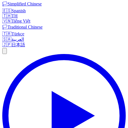
🏳️
Simplified Chinese
🇪🇸
Spanish
🇹🇭
TH
🇻🇳
Tiếng Việt
🏳️
Traditional Chinese
🇹🇷
Türkçe
🇸🇦
العربية
🇯🇵
日本語