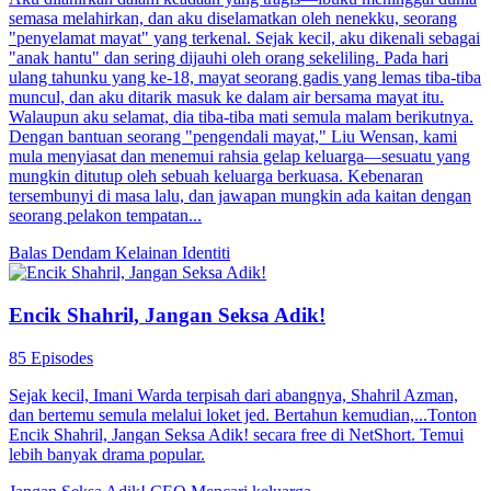
Cinta di Antara Kekuasaan
100 Episodes
Seorang profesi ilmu kedokteran genius melakukan perjalanan
waktu dan menjadi Putri Lores yang terbengkalai. Batu saja tiba, dia
sudah bertemu dengan orang yang terluka parah dan dia pergi untuk
mengobatinya, tetapi dia malah hampir dipenjarakan tanpa alasan.
Kaisar agung sakit parah dan dia mencoba mengobatinya, tetapi
malah disalahpahami dan dimarahi oleh pangeran yang
menyebalkan itu. Mungkinkah menjadi orang baik itu memang
sangat sulit? Pria itu bukan hanya terus menyulitkannya, juga mau
menikahi selir untuk membuatnya kesal! Si pangeran menyebalkan
berkata dengan dingin: "Bagaimana kau bisa bikin aku
membencimu? Aku cuma sebal padamu dan merasa jijik saat
melihatmu." Keira Lana berkata sambil tersenyum manis: "Aku juga
tidak suka pada Pangeran. Hanya saja kita adalah orang
berpendidikan, jadi aku nggak mau bertengkar terang-terangan." Si
pangeran menyebalkan mencibir dan berkata, "Jangan kira kalau
kau mengandung anakku, aku akan akui kau sebagai istriku. Minum
obat ini dan hubungan kita putus. Jangan halangi aku menikahi
Nona Vina." Keira menekuk alisnya dan melanjutkan, "Pangeran