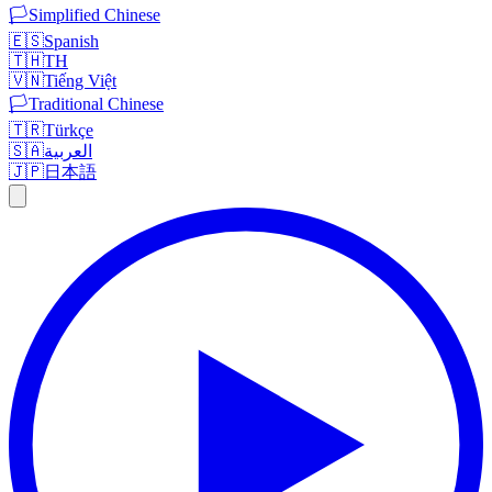
🏳️
Simplified Chinese
🇪🇸
Spanish
🇹🇭
TH
🇻🇳
Tiếng Việt
🏳️
Traditional Chinese
🇹🇷
Türkçe
🇸🇦
العربية
🇯🇵
日本語