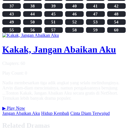
37
38
39
40
41
42
43
44
45
46
47
48
49
50
51
52
53
54
55
56
57
58
59
60
Kakak, Jangan Abaikan Aku
Chapters: 60
Play Count: 0
Nadia membesarkan tiga adik angkat yang selalu melindunginya.
Arvin diam-diam mencintainya, namun pengakuannya berujung
...Tonton Kakak, Jangan Abaikan Aku secara gratis di NetShort.
Temukan lebih banyak drama populer.
▶
Play Now
Jangan Abaikan Aku
Hidup Kembali
Cinta Diam Terwujud
Related Dramas