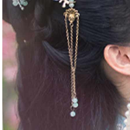
Perangkap Gaun Pengantin
Chapters: 36
Rakan baikku menghadiahkan aku baju Xiuhe untuk dipakai pada
hari perkahwinanku esok. Tetapi apa yang dia tidak tahu, jiwa
dalam badan ini sudah mati sekali sebelum ini. Melalui
penyelidikanku sendiri, aku mendapati bahawa baju Xiuhe itu
sebenarnya satu perangkap maut. Jika aku memakainya, aku akan
kehilangan rupa dan tubuhku—malah akan digantikan olehnya.
Sebaik sahaja dia pergi, aku menghantar baju itu kepada seorang
wanita tua di hospital yang menderita kerosakan kulit yang teruk.
Pada hari perkahwinan, apabila rakan baikku melihat ke dalam
cermin, dia menjerit dalam ketakutan...
Balas Dendam
Kelainan Identiti