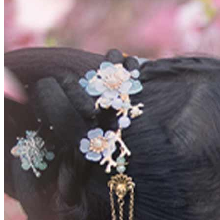
Nadia membesarkan tiga adik angkat yang selalu melindunginya.
Arvin diam-diam mencintainya, namun pengakuannya berujung
...Tonton Kakak, Jangan Abaikan Aku secara gratis di NetShort.
Temukan lebih banyak drama populer.
Jangan Abaikan Aku
Hidup Kembali
Cinta Diam Terwujud