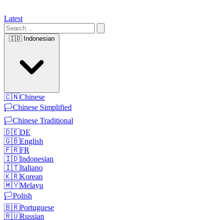
Latest
🇮🇩
Indonesian
🇨🇳
Chinese
🏳️
Chinese Simplified
🏳️
Chinese Traditional
🇩🇪
DE
🇬🇧
English
🇫🇷
FR
🇮🇩
Indonesian
🇮🇹
Italiano
🇰🇷
Korean
🇲🇾
Melayu
🏳️
Polish
🇧🇷
Portuguese
🇷🇺
Russian