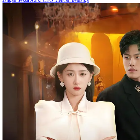
suka banget bercanda. Anda boleh menikah sesuka hati, aku juga
boleh membawa anakku pergi dan menikah lagi. Kita jangan
halangi satu sama lain. Nanti aku undang Pangeran ke pesta ulang
tahun pertama anakku."
Romansa