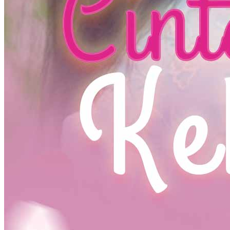
Gadis Pemanggil Roh
80 Episodes
Menurut peramal, aku terlahir dengan nasib mulia dan merupakan
reinkarnasi Dewi Bunga. Aku punya kemampuan sihir dan
mengendalikan parah makhluk gaib. Setelah dewasa nanti, aku pasti
akan membanggakan keluarga. Namun, saat usia 12 tahun aku sakit
aneh dan sering melihat penampakan menakutkan. Di dalam
mimpiku, aku bertemu seorang nenek yang berkata aku akan
selamat jika bertemu ahli berkemampuan sakti. Menaklukkan arwah,
membentuk formasi, aku mulai menapaki jalan ini dan berguru
untuk belajar berbagai ilmu sihir hanya demi bertahan hidup.
Dunia Gaib
Horor / Thriller
Kekuatan super