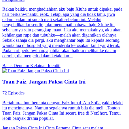
Rakan baikku menghadiahkan aku baju Xiuhe untuk dipakai pada
hari perkahwinanku esok. Tetapi apa yang dia tidak tahu, jiwa
dalam badan ini sudah mati sekali sebelum ini. Melalui
penyelidikanku sendiri, aku mendapati bahawa baju Xiuhe itu
sebenarnya satu perangkap maut. Jika aku memakainya, aku akan
kehilangan rupa dan tubuhku—malah akan digantikan olehnya.
Sebaik sahaja dia pergi, aku menghantar baju itu kepada seorang
wanita tua di hospital yang menderita kerosakan kulit yang teruk.
Pada hari perkahwinan, apabila rakan baikku melihat ke dalam
cermin, dia menjerit dalam ketakutan...
Balas Dendam
Kelainan Identiti
Tuan Faiz, Jangan Paksa Cinta Ini
72 Episodes
Bertahun-tahun bercinta dengan Faiz Iqmal, Ain Sofia yakin lelaki
itu mencintainya. Namun segalanya runtuh bila dia meli...Tonton
Tuan Faiz, Jangan Paksa Cinta Ini secara free di NetShort. Temui
lebih banyak drama popular.
Jangan Paksa Cinta Ini
Cinta Pertama
Cinta satu malam