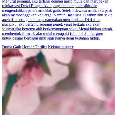
Encik Shahril, Jangan Seksa Adik!
85 Episodes
Sejak kecil, Imani Warda terpisah dari abangnya, Shahril Azman,
dan bertemu semula melalui loket jed. Bertahun kemudian,...Tonton
Encik Shahril, Jangan Seksa Adik! secara free di NetShort. Temui
lebih banyak drama popular.
Jangan Seksa Adik!
CEO
Mencari keluarga