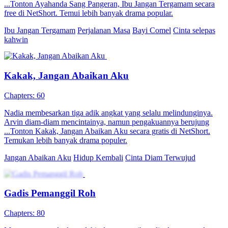
Kronik Hantu: Waris Terkutuk
26 Episodes
Aku dilahirkan dalam keadaan yang tragis—ibuku meninggal dunia
semasa melahirkan, dan aku diselamatkan oleh nenekku, seorang
"penyelamat mayat" yang terkenal. Sejak kecil, aku dikenali sebagai
"anak hantu" dan sering dijauhi oleh orang sekeliling. Pada hari
ulang tahunku yang ke-18, mayat seorang gadis yang lemas tiba-tiba
muncul, dan aku ditarik masuk ke dalam air bersama mayat itu.
Walaupun aku selamat, dia tiba-tiba mati semula malam berikutnya.
Dengan bantuan seorang "pengendali mayat," Liu Wensan, kami
mula menyiasat dan menemui rahsia gelap keluarga—sesuatu yang
mungkin ditutup oleh sebuah keluarga berkuasa. Kebenaran
tersembunyi di masa lalu, dan jawapan mungkin ada kaitan dengan
seorang pelakon tempatan...
Balas Dendam
Kelainan Identiti