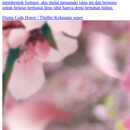
100 Episodes
Tali takdir menarik kedua orang yang berbeda status untuk menjalin
hubungan pernikahan bersyarat, “Semua akan kuberikan, ayahmu
akan kuselamatkan, apa pun aku rela, tapi jangan pernah
meninggalkan aku.”
Cinta yang manis
Romansa Urban
Ceo
Ayahanda Sang Pangeran, Ibu Jangan Tergamam
75 Episodes
Ezlin Terjebak dalam Badan 100kg! Misi Pertama: Cari Lelaki dan
Jadi Raja Gunung... Tapi Tanpa Disangka, Dia Melahirkan
...Tonton Ayahanda Sang Pangeran, Ibu Jangan Tergamam secara
free di NetShort. Temui lebih banyak drama popular.
Ibu Jangan Tergamam
Perjalanan Masa
Bayi Comel
Kakak, Jangan Abaikan Aku
60 Episodes