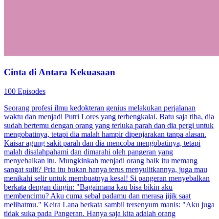
Cinta di Antara Kekuasaan
100 Episodes
Seorang profesi ilmu kedokteran genius melakukan perjalanan
waktu dan menjadi Putri Lores yang terbengkalai. Batu saja tiba, dia
sudah bertemu dengan orang yang terluka parah dan dia pergi untuk
mengobatinya, tetapi dia malah hampir dipenjarakan tanpa alasan.
Kaisar agung sakit parah dan dia mencoba mengobatinya, tetapi
malah disalahpahami dan dimarahi oleh pangeran yang
menyebalkan itu. Mungkinkah menjadi orang baik itu memang
sangat sulit? Pria itu bukan hanya terus menyulitkannya, juga mau
menikahi selir untuk membuatnya kesal! Si pangeran menyebalkan
berkata dengan dingin: "Bagaimana kau bisa bikin aku
membencimu? Aku cuma sebal padamu dan merasa jijik saat
melihatmu." Keira Lana berkata sambil tersenyum manis: "Aku juga
tidak suka pada Pangeran. Hanya saja kita adalah orang