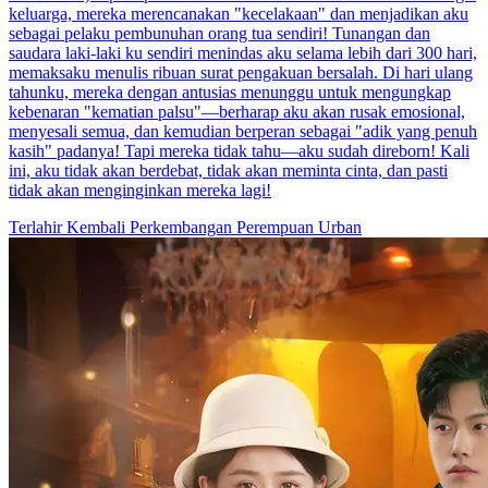
keluarga, mereka merencanakan "kecelakaan" dan menjadikan aku
sebagai pelaku pembunuhan orang tua sendiri! Tunangan dan
saudara laki-laki ku sendiri menindas aku selama lebih dari 300 hari,
memaksaku menulis ribuan surat pengakuan bersalah. Di hari ulang
tahunku, mereka dengan antusias menunggu untuk mengungkap
kebenaran "kematian palsu"—berharap aku akan rusak emosional,
menyesali semua, dan kemudian berperan sebagai "adik yang penuh
kasih" padanya! Tapi mereka tidak tahu—aku sudah direborn! Kali
ini, aku tidak akan berdebat, tidak akan meminta cinta, dan pasti
tidak akan menginginkan mereka lagi!
Terlahir Kembali
Perkembangan Perempuan
Urban