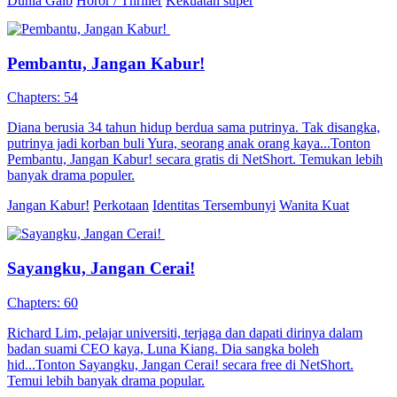
Dunia Gaib
Horor / Thriller
Kekuatan super
Pembantu, Jangan Kabur!
Chapters: 54
Diana berusia 34 tahun hidup berdua sama putrinya. Tak disangka,
putrinya jadi korban buli Yura, seorang anak orang kaya...Tonton
Pembantu, Jangan Kabur! secara gratis di NetShort. Temukan lebih
banyak drama populer.
Jangan Kabur!
Perkotaan
Identitas Tersembunyi
Wanita Kuat
Sayangku, Jangan Cerai!
Chapters: 60
Richard Lim, pelajar universiti, terjaga dan dapati dirinya dalam
badan suami CEO kaya, Luna Kiang. Dia sangka boleh
hid...Tonton Sayangku, Jangan Cerai! secara free di NetShort.
Temui lebih banyak drama popular.