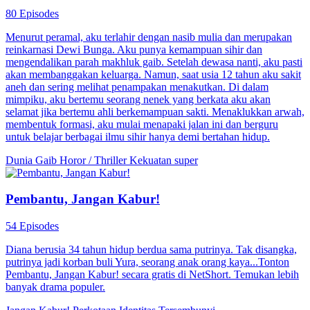
80 Episodes
Menurut peramal, aku terlahir dengan nasib mulia dan merupakan
reinkarnasi Dewi Bunga. Aku punya kemampuan sihir dan
mengendalikan parah makhluk gaib. Setelah dewasa nanti, aku pasti
akan membanggakan keluarga. Namun, saat usia 12 tahun aku sakit
aneh dan sering melihat penampakan menakutkan. Di dalam
mimpiku, aku bertemu seorang nenek yang berkata aku akan
selamat jika bertemu ahli berkemampuan sakti. Menaklukkan arwah,
membentuk formasi, aku mulai menapaki jalan ini dan berguru
untuk belajar berbagai ilmu sihir hanya demi bertahan hidup.
Dunia Gaib
Horor / Thriller
Kekuatan super
Pembantu, Jangan Kabur!
54 Episodes
Diana berusia 34 tahun hidup berdua sama putrinya. Tak disangka,
putrinya jadi korban buli Yura, seorang anak orang kaya...Tonton
Pembantu, Jangan Kabur! secara gratis di NetShort. Temukan lebih
banyak drama populer.