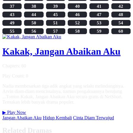
37
38
39
40
41
42
43
44
45
46
47
48
49
50
51
52
53
54
55
56
57
58
59
60
Kakak, Jangan Abaikan Aku
Chapters: 60
Play Count: 0
Nadia membesarkan tiga adik angkat yang selalu melindunginya.
Arvin diam-diam mencintainya, namun pengakuannya berujung
...Tonton Kakak, Jangan Abaikan Aku secara gratis di NetShort.
Temukan lebih banyak drama populer.
▶
Play Now
Jangan Abaikan Aku
Hidup Kembali
Cinta Diam Terwujud
Related Dramas