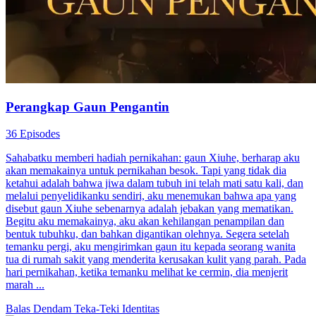
Perangkap Gaun Pengantin
36 Episodes
Sahabatku memberi hadiah pernikahan: gaun Xiuhe, berharap aku
akan memakainya untuk pernikahan besok. Tapi yang tidak dia
ketahui adalah bahwa jiwa dalam tubuh ini telah mati satu kali, dan
melalui penyelidikanku sendiri, aku menemukan bahwa apa yang
disebut gaun Xiuhe sebenarnya adalah jebakan yang mematikan.
Begitu aku memakainya, aku akan kehilangan penampilan dan
bentuk tubuhku, dan bahkan digantikan olehnya. Segera setelah
temanku pergi, aku mengirimkan gaun itu kepada seorang wanita
tua di rumah sakit yang menderita kerusakan kulit yang parah. Pada
hari pernikahan, ketika temanku melihat ke cermin, dia menjerit
marah ...
Balas Dendam
Teka-Teki Identitas