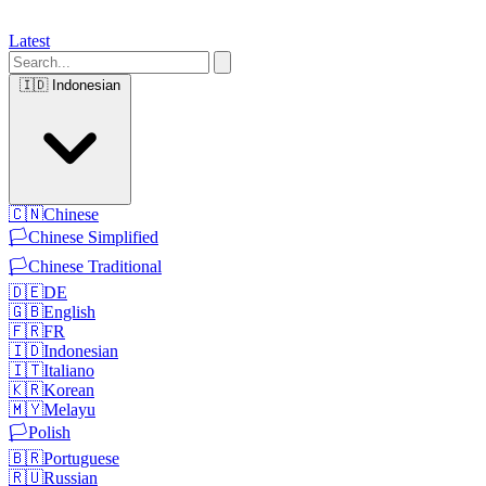
Latest
🇮🇩
Indonesian
🇨🇳
Chinese
🏳️
Chinese Simplified
🏳️
Chinese Traditional
🇩🇪
DE
🇬🇧
English
🇫🇷
FR
🇮🇩
Indonesian
🇮🇹
Italiano
🇰🇷
Korean
🇲🇾
Melayu
🏳️
Polish
🇧🇷
Portuguese
🇷🇺
Russian