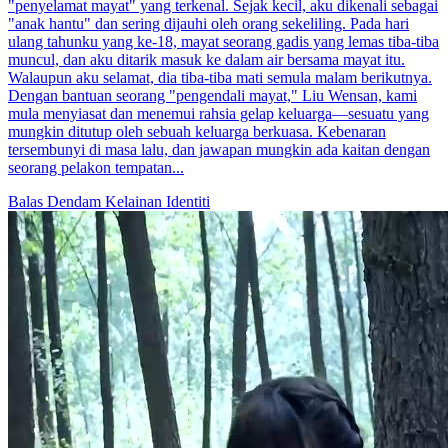
"penyelamat mayat" yang terkenal. Sejak kecil, aku dikenali sebagai
"anak hantu" dan sering dijauhi oleh orang sekeliling. Pada hari
ulang tahunku yang ke-18, mayat seorang gadis yang lemas tiba-tiba
muncul, dan aku ditarik masuk ke dalam air bersama mayat itu.
Walaupun aku selamat, dia tiba-tiba mati semula malam berikutnya.
Dengan bantuan seorang "pengendali mayat," Liu Wensan, kami
mula menyiasat dan menemui rahsia gelap keluarga—sesuatu yang
mungkin ditutup oleh sebuah keluarga berkuasa. Kebenaran
tersembunyi di masa lalu, dan jawapan mungkin ada kaitan dengan
seorang pelakon tempatan...
Balas Dendam
Kelainan Identiti