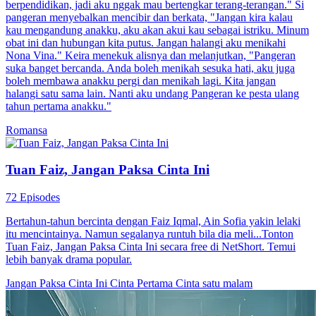
berpendidikan, jadi aku nggak mau bertengkar terang-terangan." Si
pangeran menyebalkan mencibir dan berkata, "Jangan kira kalau
kau mengandung anakku, aku akan akui kau sebagai istriku. Minum
obat ini dan hubungan kita putus. Jangan halangi aku menikahi
Nona Vina." Keira menekuk alisnya dan melanjutkan, "Pangeran
suka banget bercanda. Anda boleh menikah sesuka hati, aku juga
boleh membawa anakku pergi dan menikah lagi. Kita jangan
halangi satu sama lain. Nanti aku undang Pangeran ke pesta ulang
tahun pertama anakku."
Romansa
Tuan Faiz, Jangan Paksa Cinta Ini
72 Episodes
Bertahun-tahun bercinta dengan Faiz Iqmal, Ain Sofia yakin lelaki
itu mencintainya. Namun segalanya runtuh bila dia meli...Tonton
Tuan Faiz, Jangan Paksa Cinta Ini secara free di NetShort. Temui
lebih banyak drama popular.
Jangan Paksa Cinta Ini
Cinta Pertama
Cinta satu malam