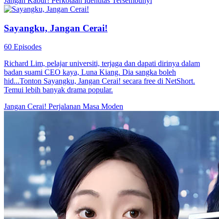
Jangan Kabur!
Perkotaan
Identitas Tersembunyi
Sayangku, Jangan Cerai!
60 Episodes
Richard Lim, pelajar universiti, terjaga dan dapati dirinya dalam
badan suami CEO kaya, Luna Kiang. Dia sangka boleh
hid...Tonton Sayangku, Jangan Cerai! secara free di NetShort.
Temui lebih banyak drama popular.
Jangan Cerai!
Perjalanan Masa
Moden