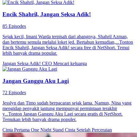
Encik Shahril, Jangan Seksa Adik!
85 Episodes
Sejak kecil, Imani Warda terpisah dari abangnya, Shahril Azman,
dan bertemu semula melalui loket jed. Bertahun kemudian,...Tonton
Encik Shahril, Jangan Seksa Adik! secara free di NetShort. Temui
lebih banyak drama popular.
Jangan Seksa Adik!
CEO
Mencari keluarga
Jangan Ganggu Aku Lagi
72 Episodes
Jesslyn dan Timo sudah berpacaran sejak lama. Namun, Nina yang
mengidap penyakit jantung mempunyai permintaan terakhir
y...Tonton Jangan Ganggu Aku Lagi secara gratis di NetShort.
Temukan lebih banyak drama populer.
Cinta Pertama
One Night Stand
Cinta Setelah Perceraian