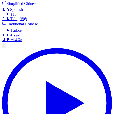
🏳️
Simplified Chinese
🇪🇸
Spanish
🇹🇭
TH
🇻🇳
Tiếng Việt
🏳️
Traditional Chinese
🇹🇷
Türkçe
🇸🇦
العربية
🇯🇵
日本語