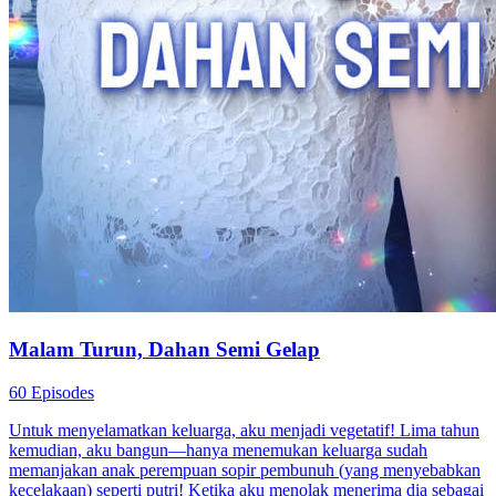
Malam Turun, Dahan Semi Gelap
60 Episodes
Untuk menyelamatkan keluarga, aku menjadi vegetatif! Lima tahun
kemudian, aku bangun—hanya menemukan keluarga sudah
memanjakan anak perempuan sopir pembunuh (yang menyebabkan
kecelakaan) seperti putri! Ketika aku menolak menerima dia sebagai