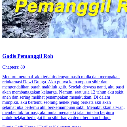
Gadis Pemanggil Roh
Chapters: 80
Menurut peramal, aku terlahir dengan nasib mulia dan merupakan
reinkarnasi Dewi Bunga. Aku punya kemampuan sihir dan
mengendalikan parah makhluk gaib. Setelah dewasa nanti, aku pasti
akan membanggakan keluarga. Namun, saat usia 12 tahun aku sakit
aneh dan sering melihat penampakan menakutkan. Di dalam
mimpiku, aku bertemu seorang nenek yang berkata aku akan
selamat jika bertemu ahli berkemampuan sakti. Menaklukkan arwah,
membentuk formasi, aku mulai menapaki jalan ini dan berguru
untuk belajar berbagai ilmu sihir hanya demi bertahan hidup.