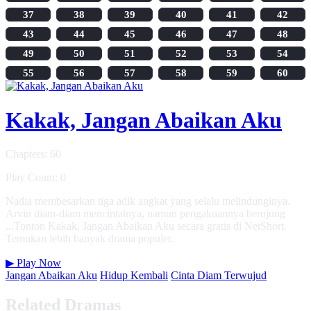
37
38
39
40
41
42
43
44
45
46
47
48
49
50
51
52
53
54
55
56
57
58
59
60
Kakak, Jangan Abaikan Aku
Chapters: 60
Play Count: 0
Nadia membesarkan tiga adik angkat yang selalu melindunginya.
Arvin diam-diam mencintainya, namun pengakuannya berujung
...Tonton Kakak, Jangan Abaikan Aku secara gratis di NetShort.
Temukan lebih banyak drama populer.
▶
Play Now
Jangan Abaikan Aku
Hidup Kembali
Cinta Diam Terwujud
Related Dramas