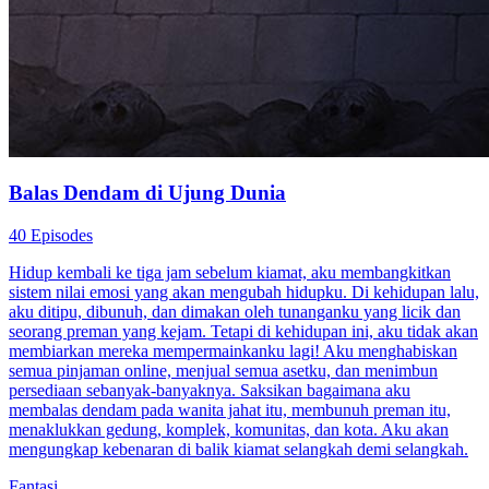
Balas Dendam di Ujung Dunia
40 Episodes
Hidup kembali ke tiga jam sebelum kiamat, aku membangkitkan
sistem nilai emosi yang akan mengubah hidupku. Di kehidupan lalu,
aku ditipu, dibunuh, dan dimakan oleh tunanganku yang licik dan
seorang preman yang kejam. Tetapi di kehidupan ini, aku tidak akan
membiarkan mereka mempermainkanku lagi! Aku menghabiskan
semua pinjaman online, menjual semua asetku, dan menimbun
persediaan sebanyak-banyaknya. Saksikan bagaimana aku
membalas dendam pada wanita jahat itu, membunuh preman itu,
menaklukkan gedung, komplek, komunitas, dan kota. Aku akan
mengungkap kebenaran di balik kiamat selangkah demi selangkah.
Fantasi