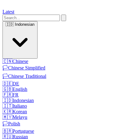
Latest
🇮🇩
Indonesian
🇨🇳
Chinese
🏳️
Chinese Simplified
🏳️
Chinese Traditional
🇩🇪
DE
🇬🇧
English
🇫🇷
FR
🇮🇩
Indonesian
🇮🇹
Italiano
🇰🇷
Korean
🇲🇾
Melayu
🏳️
Polish
🇧🇷
Portuguese
🇷🇺
Russian