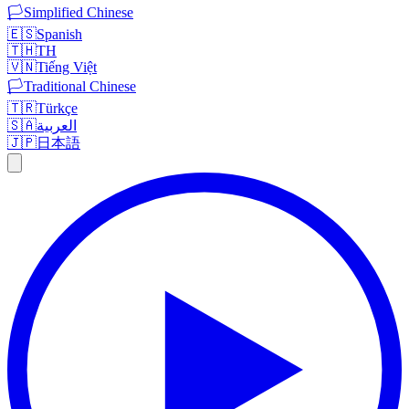
🏳️
Simplified Chinese
🇪🇸
Spanish
🇹🇭
TH
🇻🇳
Tiếng Việt
🏳️
Traditional Chinese
🇹🇷
Türkçe
🇸🇦
العربية
🇯🇵
日本語