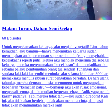
Malam Turun, Dahan Semi Gelap
60 Episodes
Untuk menyelamatkan keluarga, aku menjadi vegetatif! Lima tahun
kemudian, aku bangun—hanya menemukan keluarga sudah
memanjakan anak perempuan sopir pembunuh (yang menyebabkan
kecelakaan) seperti putri! Ketika aku menolak menerima dia sebagai
keluarga, mereka merencanakan "kecelakaan" dan menjadikan aku
sebagai pelaku pembunuhan orang tua sendiri! Tunangan dan
saudara laki-laki ku sendiri menindas aku selama lebih dari 300 hari,
memaksaku menulis ribuan surat pengakuan bersalah. Di hari ulang
tahunku, mereka dengan antusias menunggu untuk mengungkap
kebenaran "kematian palsu"—berharap aku akan rusak emosional,
menyesali semua, dan kemudian berperan sebagai "adik yang penuh
kasih" padanya! Tapi mereka tidak tahu—aku sudah direborn! Kali
ini, aku tidak akan berdebat, tidak akan meminta cinta, dan pasti
tidak akan menginginkan mereka lagi!