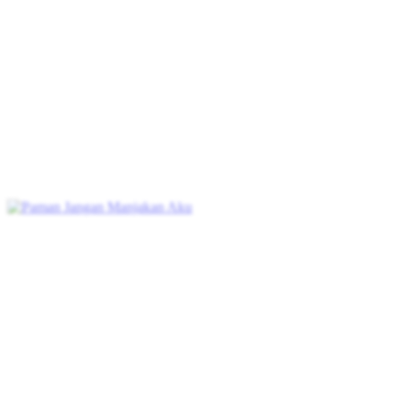
Gadis Pemanggil Roh
80 Episodes
Menurut peramal, aku terlahir dengan nasib mulia dan merupakan
reinkarnasi Dewi Bunga. Aku punya kemampuan sihir dan
mengendalikan parah makhluk gaib. Setelah dewasa nanti, aku pasti