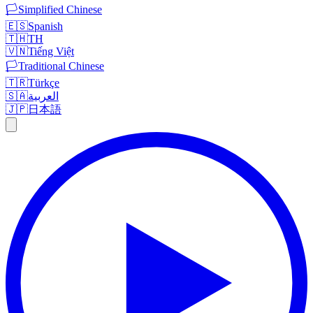
🏳️
Simplified Chinese
🇪🇸
Spanish
🇹🇭
TH
🇻🇳
Tiếng Việt
🏳️
Traditional Chinese
🇹🇷
Türkçe
🇸🇦
العربية
🇯🇵
日本語