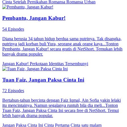
Cinta Setelah Pernikahan
Romansa
Romansa Urban
Pembantu, Jangan Kabur!
54 Episodes
Diana berusia 34 tahun hidup berdua sama putrinya. Tak disangka,
putrinya jadi korban buli Yura, seorang anak orang kaya...Tonton
Pembantu, Jangan Kabur! secara gratis di NetShort. Temukan lebih
banyak drama populer.
Jangan Kabur!
Perkotaan
Identitas Tersembunyi
Tuan Faiz, Jangan Paksa Cinta Ini
72 Episodes
Bertahun-tahun bercinta dengan Faiz Iqmal, Ain Sofia yakin lelaki
itu mencintainya. Namun segalanya runtuh bila dia meli...Tonton
Tuan Faiz, Jangan Paksa Cinta Ini secara free di NetShort. Temui
lebih banyak drama popular.
Jangan Paksa Cinta Ini
Cinta Pertama
Cinta satu malam