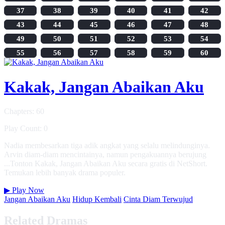
37
38
39
40
41
42
43
44
45
46
47
48
49
50
51
52
53
54
55
56
57
58
59
60
Kakak, Jangan Abaikan Aku
Chapters: 60
Play Count: 0
Nadia membesarkan tiga adik angkat yang selalu melindunginya.
Arvin diam-diam mencintainya, namun pengakuannya berujung
...Tonton Kakak, Jangan Abaikan Aku secara gratis di NetShort.
Temukan lebih banyak drama populer.
▶
Play Now
Jangan Abaikan Aku
Hidup Kembali
Cinta Diam Terwujud
Related Dramas