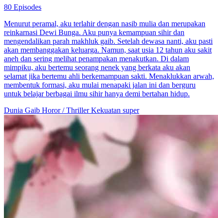
80 Episodes
Menurut peramal, aku terlahir dengan nasib mulia dan merupakan
reinkarnasi Dewi Bunga. Aku punya kemampuan sihir dan
mengendalikan parah makhluk gaib. Setelah dewasa nanti, aku pasti
akan membanggakan keluarga. Namun, saat usia 12 tahun aku sakit
aneh dan sering melihat penampakan menakutkan. Di dalam
mimpiku, aku bertemu seorang nenek yang berkata aku akan
selamat jika bertemu ahli berkemampuan sakti. Menaklukkan arwah,
membentuk formasi, aku mulai menapaki jalan ini dan berguru
untuk belajar berbagai ilmu sihir hanya demi bertahan hidup.
Dunia Gaib
Horor / Thriller
Kekuatan super