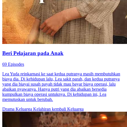
Beri Pelajaran pada Anak
69 Episodes
Lea Yuda reinkarnasi ke saat kedua putranya masih membutuhkan
biaya dia. Di kehidupan lalu, Lea sakit parah, dan kedua putranya
yang dia biayai susah payah tidak mau bayar biaya operasi, lalu
abaikan nyawanya. Hanya putri yang dia abaikan bersedia
kumpulkan biaya operasi untuknya. Di kehidupan ini, Lea
memutuskan untuk berubah.
Drama Keluarga
Kelahiran kembali
Keluarga