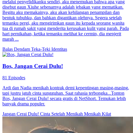
melalui penyelidikanku sendiri, aku menemukan bahwa apa yang
disebut gaun Xiuhe sebenarnya adalah jebakan yang mematikan.
Begitu aku memakainya, aku akan kehilangan penampilan dan
bentuk tubuhku, dan bahkan digantikan olehnya. Segera setelah
temanku pergi, aku mengirimkan gaun itu kepada seorang wanita
tua di rumah sakit yang menderita kerusakan kulit yang parah. Pada
hari pernikahan, ketika temanku melihat ke cermin, dia menjerit
marah ...
Balas Dendam
Teka-Teki Identitas
Bos, Jangan Cerai Dulu!
81 Episodes
Ardi dan Nadia menikah kontrak demi kepentingan masing-masing,
tapi justru jatuh cinta sungguhan. Saat rahasia terbongka...Tonton
Bos, Jangan Cerai Dulu! secara gratis di NetShort. Temukan lebih
banyak drama populer.
Jangan Cerai Dulu!
Cinta Setelah Menikah
Menikah Kilat