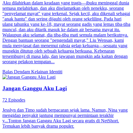
Aku dilahirkan dalam keadaan yang tragis—ibuku meninggal dunia
semasa melahirkan, dan aku diselamatkan oleh nenekku, seorang
"penyelamat mayat" yang terkenal. Sejak kecil, aku dikenali sebagai
"anak hantu" dan sering dijauhi oleh orang sekeliling. Pada hari
ulang tahunku yang ke-18, mayat seorang gadis yang lemas tiba-tiba
muncul, dan aku ditarik masuk ke dalam air bersama mayat itu.
Walaupun aku selamat, dia tiba-tiba mati semula malam berikutnya.
Dengan bantuan seorang "pengendali mayat," Liu Wensan, kami
mula menyiasat dan menemui rahsia gelap keluarga—sesuatu yang
mungkin ditutup oleh sebuah keluarga berkuasa. Kebenaran
tersembunyi di masa lalu, dan jawapan mungkin ada kaitan dengan
seorang pelakon tempatan...
Balas Dendam
Kelainan Identiti
Jangan Ganggu Aku Lagi
72 Episodes
Jesslyn dan Timo sudah berpacaran sejak lama. Namun, Nina yang
mengidap penyakit jantung mempunyai permintaan terakhir
y...Tonton Jangan Ganggu Aku Lagi secara gratis di NetShort.
Temukan lebih banyak drama populer.