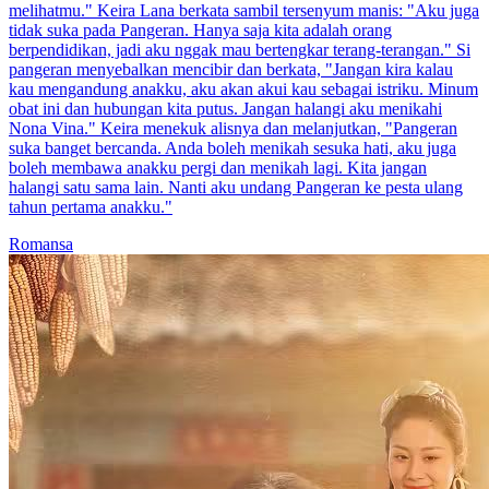
melihatmu." Keira Lana berkata sambil tersenyum manis: "Aku juga
tidak suka pada Pangeran. Hanya saja kita adalah orang
berpendidikan, jadi aku nggak mau bertengkar terang-terangan." Si
pangeran menyebalkan mencibir dan berkata, "Jangan kira kalau
kau mengandung anakku, aku akan akui kau sebagai istriku. Minum
obat ini dan hubungan kita putus. Jangan halangi aku menikahi
Nona Vina." Keira menekuk alisnya dan melanjutkan, "Pangeran
suka banget bercanda. Anda boleh menikah sesuka hati, aku juga
boleh membawa anakku pergi dan menikah lagi. Kita jangan
halangi satu sama lain. Nanti aku undang Pangeran ke pesta ulang
tahun pertama anakku."
Romansa