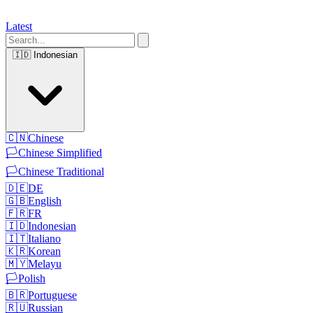
Latest
🇮🇩
Indonesian
🇨🇳
Chinese
🏳️
Chinese Simplified
🏳️
Chinese Traditional
🇩🇪
DE
🇬🇧
English
🇫🇷
FR
🇮🇩
Indonesian
🇮🇹
Italiano
🇰🇷
Korean
🇲🇾
Melayu
🏳️
Polish
🇧🇷
Portuguese
🇷🇺
Russian