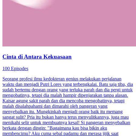
Cinta di Antara Kekuasaan
100 Episodes
Seorang profesi ilmu kedokteran genius melakukan perjalanan
waktu dan menjadi Putri Lores yang terbengkalai. Batu saja tiba, dia
sudah bertemu dengan orang yang terluka parah dan dia pergi untuk
mengobatinya, tetapi dia malah hampir dipenjarakan tanpa alasan.
Kaisar agung sakit parah dan dia mencoba mengobatinya, tetapi
malah disalahpahami dan dimarahi oleh pangeran yang
menyebalkan itu. Mungkinkah menjadi orang baik itu memang
sangat sulit? Pria itu bukan hanya terus menyulitkannya, juga mau
menikahi selir untuk membuatnya kesal! Si pangeran menyebalkan
berkata dengan dingin: "Bagaimana kau bisa bikin aku
membencimu? Aku cuma sebal padamu dan merasa jijik saat