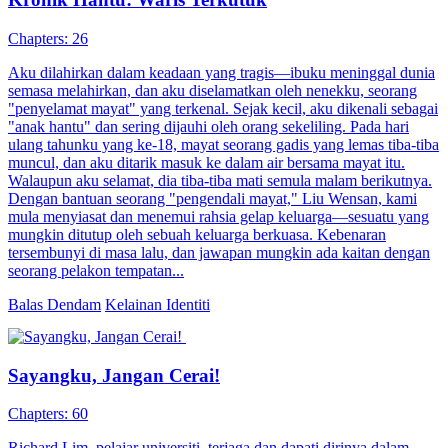
Chapters: 26
Aku dilahirkan dalam keadaan yang tragis—ibuku meninggal dunia
semasa melahirkan, dan aku diselamatkan oleh nenekku, seorang
"penyelamat mayat" yang terkenal. Sejak kecil, aku dikenali sebagai
"anak hantu" dan sering dijauhi oleh orang sekeliling. Pada hari
ulang tahunku yang ke-18, mayat seorang gadis yang lemas tiba-tiba
muncul, dan aku ditarik masuk ke dalam air bersama mayat itu.
Walaupun aku selamat, dia tiba-tiba mati semula malam berikutnya.
Dengan bantuan seorang "pengendali mayat," Liu Wensan, kami
mula menyiasat dan menemui rahsia gelap keluarga—sesuatu yang
mungkin ditutup oleh sebuah keluarga berkuasa. Kebenaran
tersembunyi di masa lalu, dan jawapan mungkin ada kaitan dengan
seorang pelakon tempatan...
Balas Dendam
Kelainan Identiti
Sayangku, Jangan Cerai!
Chapters: 60
Richard Lim, pelajar universiti, terjaga dan dapati dirinya dalam