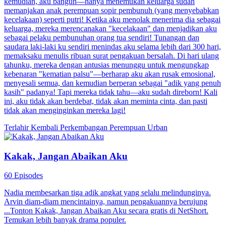
kemudian, aku bangun—hanya menemukan keluarga sudah
memanjakan anak perempuan sopir pembunuh (yang menyebabkan
kecelakaan) seperti putri! Ketika aku menolak menerima dia sebagai
keluarga, mereka merencanakan "kecelakaan" dan menjadikan aku
sebagai pelaku pembunuhan orang tua sendiri! Tunangan dan
saudara laki-laki ku sendiri menindas aku selama lebih dari 300 hari,
memaksaku menulis ribuan surat pengakuan bersalah. Di hari ulang
tahunku, mereka dengan antusias menunggu untuk mengungkap
kebenaran "kematian palsu"—berharap aku akan rusak emosional,
menyesali semua, dan kemudian berperan sebagai "adik yang penuh
kasih" padanya! Tapi mereka tidak tahu—aku sudah direborn! Kali
ini, aku tidak akan berdebat, tidak akan meminta cinta, dan pasti
tidak akan menginginkan mereka lagi!
Terlahir Kembali
Perkembangan Perempuan
Urban
Kakak, Jangan Abaikan Aku
60 Episodes
Nadia membesarkan tiga adik angkat yang selalu melindunginya.
Arvin diam-diam mencintainya, namun pengakuannya berujung
...Tonton Kakak, Jangan Abaikan Aku secara gratis di NetShort.
Temukan lebih banyak drama populer.