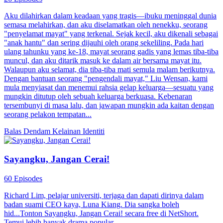
Aku dilahirkan dalam keadaan yang tragis—ibuku meninggal dunia
semasa melahirkan, dan aku diselamatkan oleh nenekku, seorang
"penyelamat mayat" yang terkenal. Sejak kecil, aku dikenali sebagai
"anak hantu" dan sering dijauhi oleh orang sekeliling. Pada hari
ulang tahunku yang ke-18, mayat seorang gadis yang lemas tiba-tiba
muncul, dan aku ditarik masuk ke dalam air bersama mayat itu.
Walaupun aku selamat, dia tiba-tiba mati semula malam berikutnya.
Dengan bantuan seorang "pengendali mayat," Liu Wensan, kami
mula menyiasat dan menemui rahsia gelap keluarga—sesuatu yang
mungkin ditutup oleh sebuah keluarga berkuasa. Kebenaran
tersembunyi di masa lalu, dan jawapan mungkin ada kaitan dengan
seorang pelakon tempatan...
Balas Dendam
Kelainan Identiti
Sayangku, Jangan Cerai!
60 Episodes
Richard Lim, pelajar universiti, terjaga dan dapati dirinya dalam
badan suami CEO kaya, Luna Kiang. Dia sangka boleh
hid...Tonton Sayangku, Jangan Cerai! secara free di NetShort.
Temui lebih banyak drama popular.