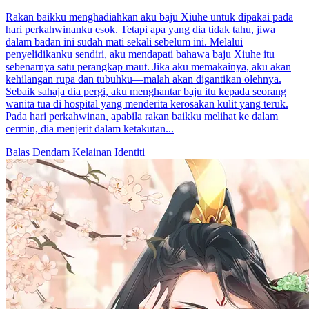
Rakan baikku menghadiahkan aku baju Xiuhe untuk dipakai pada
hari perkahwinanku esok. Tetapi apa yang dia tidak tahu, jiwa
dalam badan ini sudah mati sekali sebelum ini. Melalui
penyelidikanku sendiri, aku mendapati bahawa baju Xiuhe itu
sebenarnya satu perangkap maut. Jika aku memakainya, aku akan
kehilangan rupa dan tubuhku—malah akan digantikan olehnya.
Sebaik sahaja dia pergi, aku menghantar baju itu kepada seorang
wanita tua di hospital yang menderita kerosakan kulit yang teruk.
Pada hari perkahwinan, apabila rakan baikku melihat ke dalam
cermin, dia menjerit dalam ketakutan...
Balas Dendam
Kelainan Identiti