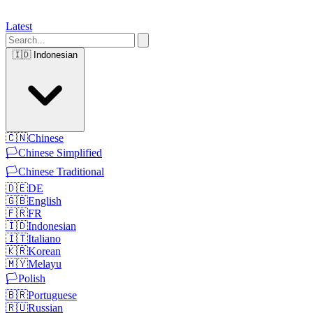
Latest
🇮🇩
Indonesian
🇨🇳
Chinese
🏳️
Chinese Simplified
🏳️
Chinese Traditional
🇩🇪
DE
🇬🇧
English
🇫🇷
FR
🇮🇩
Indonesian
🇮🇹
Italiano
🇰🇷
Korean
🇲🇾
Melayu
🏳️
Polish
🇧🇷
Portuguese
🇷🇺
Russian