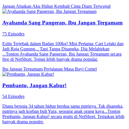
Jangan Abaikan Aku
Hidup Kembali
Cinta Diam Terwujud
Ayahanda Sang Pangeran, Ibu Jangan Tergamam
75 Episodes
Ezlin Terjebak dalam Badan 100kg! Misi Pertama: Cari Lelaki dan
Jadi Raja Gunung... Tapi Tanpa Disangka, Dia Melahirkan
...Tonton Ayahanda Sang Pangeran, Ibu Jangan Tergamam secara
free di NetShort. Temui lebih banyak drama popular.
Ibu Jangan Tergamam
Perjalanan Masa
Bayi Comel
Pembantu, Jangan Kabur!
54 Episodes
Diana berusia 34 tahun hidup berdua sama putrinya. Tak disangka,
putrinya jadi korban buli Yura, seorang anak orang kaya...Tonton
Pembantu, Jangan Kabur! secara gratis di NetShort. Temukan lebih
banyak drama populer.