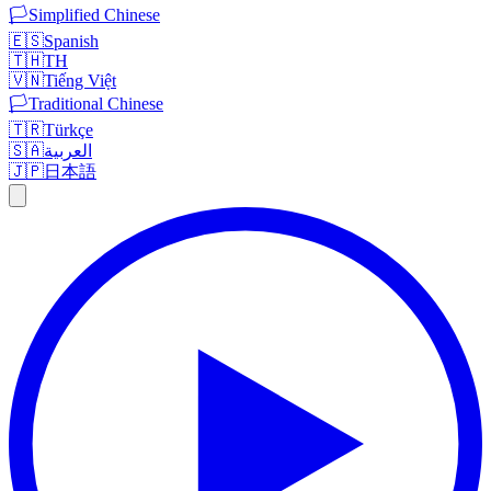
🏳️
Simplified Chinese
🇪🇸
Spanish
🇹🇭
TH
🇻🇳
Tiếng Việt
🏳️
Traditional Chinese
🇹🇷
Türkçe
🇸🇦
العربية
🇯🇵
日本語