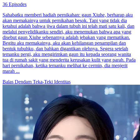
36 Episodes
Sahabatku memberi hadiah pernikahan: gaun Xiuhe, berharap aku
akan memakainya untuk pernikahan besok. Tapi yang tidak dia
ketahui adalah bahwa jiwa dalam tubuh ini telah mati satu kali, dan
melalui penyelidikanku sendiri, aku menemukan bahwa apa yang
disebut gaun Xiuhe sebenarnya adalah jebakan yang mematikan.
Begitu aku memakainya, aku akan kehilangan penampilan dan
bentuk tubuhku, dan bahkan digantikan olehnya. Segera setelah
temanku pergi, aku mengirimkan gaun itu kepada seorang wanita
tua di rumah sakit yang menderita kerusakan kulit yang parah. Pada
hari pernikahan, ketika temanku melihat ke cermin, dia menjerit
marah ...
Balas Dendam
Teka-Teki Identitas