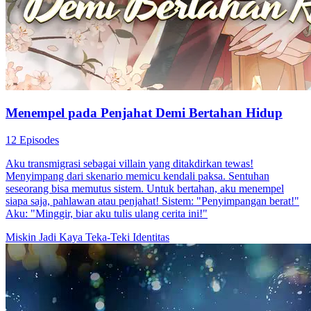
Menempel pada Penjahat Demi Bertahan Hidup
12 Episodes
Aku transmigrasi sebagai villain yang ditakdirkan tewas!
Menyimpang dari skenario memicu kendali paksa. Sentuhan
seseorang bisa memutus sistem. Untuk bertahan, aku menempel
siapa saja, pahlawan atau penjahat! Sistem: "Penyimpangan berat!"
Aku: "Minggir, biar aku tulis ulang cerita ini!"
Miskin Jadi Kaya
Teka-Teki Identitas