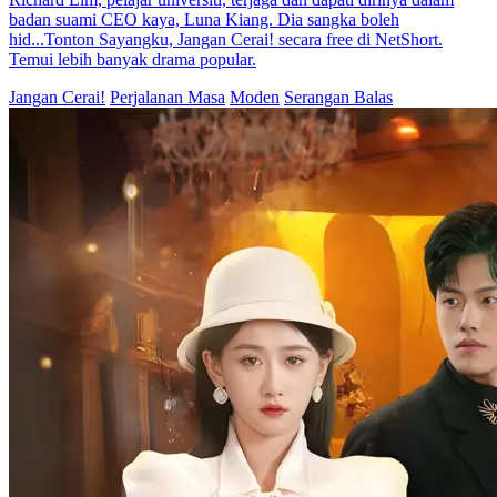
badan suami CEO kaya, Luna Kiang. Dia sangka boleh
hid...Tonton Sayangku, Jangan Cerai! secara free di NetShort.
Temui lebih banyak drama popular.
Jangan Cerai!
Perjalanan Masa
Moden
Serangan Balas