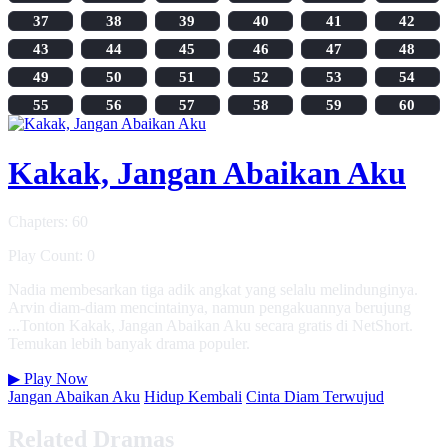
37
38
39
40
41
42
43
44
45
46
47
48
49
50
51
52
53
54
55
56
57
58
59
60
Kakak, Jangan Abaikan Aku
Chapters: 60
Play Count: 0
Nadia membesarkan tiga adik angkat yang selalu melindunginya.
Arvin diam-diam mencintainya, namun pengakuannya berujung
...Tonton Kakak, Jangan Abaikan Aku secara gratis di NetShort.
Temukan lebih banyak drama populer.
▶
Play Now
Jangan Abaikan Aku
Hidup Kembali
Cinta Diam Terwujud
Related Dramas