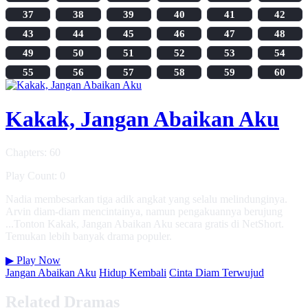
37
38
39
40
41
42
43
44
45
46
47
48
49
50
51
52
53
54
55
56
57
58
59
60
Kakak, Jangan Abaikan Aku
Chapters: 60
Play Count: 0
Nadia membesarkan tiga adik angkat yang selalu melindunginya.
Arvin diam-diam mencintainya, namun pengakuannya berujung
...Tonton Kakak, Jangan Abaikan Aku secara gratis di NetShort.
Temukan lebih banyak drama populer.
▶
Play Now
Jangan Abaikan Aku
Hidup Kembali
Cinta Diam Terwujud
Related Dramas