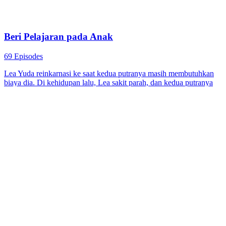
Beri Pelajaran pada Anak
69 Episodes
Lea Yuda reinkarnasi ke saat kedua putranya masih membutuhkan
biaya dia. Di kehidupan lalu, Lea sakit parah, dan kedua putranya
yang dia biayai susah payah tidak mau bayar biaya operasi, lalu
abaikan nyawanya. Hanya putri yang dia abaikan bersedia
kumpulkan biaya operasi untuknya. Di kehidupan ini, Lea
memutuskan untuk berubah.
Drama Keluarga
Kelahiran kembali
Keluarga
Tuan Faiz, Jangan Paksa Cinta Ini
72 Episodes
Bertahun-tahun bercinta dengan Faiz Iqmal, Ain Sofia yakin lelaki
itu mencintainya. Namun segalanya runtuh bila dia meli...Tonton
Tuan Faiz, Jangan Paksa Cinta Ini secara free di NetShort. Temui