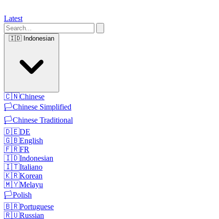
Latest
🇮🇩
Indonesian
🇨🇳
Chinese
🏳️
Chinese Simplified
🏳️
Chinese Traditional
🇩🇪
DE
🇬🇧
English
🇫🇷
FR
🇮🇩
Indonesian
🇮🇹
Italiano
🇰🇷
Korean
🇲🇾
Melayu
🏳️
Polish
🇧🇷
Portuguese
🇷🇺
Russian