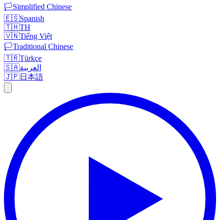
🏳️
Simplified Chinese
🇪🇸
Spanish
🇹🇭
TH
🇻🇳
Tiếng Việt
🏳️
Traditional Chinese
🇹🇷
Türkçe
🇸🇦
العربية
🇯🇵
日本語