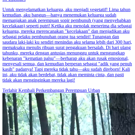
Untuk menyelamatkan keluarga, aku menjadi vegetatif! Lima tahun
kemudian, aku bangun—hanya menemukan keluarga sudah
memanjakan anak perempuan sopir pembunuh (yang menyebabkan
kecelakaan) seperti putri! Ketika aku menolak menerima dia sebagai
keluarga, mereka merencanakan "kecelakaan" dan menjadikan aku
sebagai pelaku pembunuhan orang tua sendiri! Tunangan dan
saudara laki-laki ku sendiri menindas aku selama lebih dari 300 hari,
memaksaku menulis ribuan surat pengakuan bersalah. Di hari ulang
tahunku, mereka dengan antusias menunggu untuk mengungkap
kebenaran "kematian palsu"—berharap aku akan rusak emosional,
menyesali semua, dan kemudian berperan sebagai "adik yang penuh
kasih" padanya! Tapi mereka tidak tahu—aku sudah direborn! Kali
ini, aku tidak akan berdebat, tidak akan meminta cinta, dan pasti
tidak akan menginginkan mereka lagi!
Terlahir Kembali
Perkembangan Perempuan
Urban