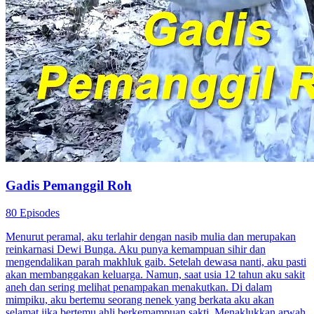
Gadis Pemanggil Roh
80 Episodes
Menurut peramal, aku terlahir dengan nasib mulia dan merupakan
reinkarnasi Dewi Bunga. Aku punya kemampuan sihir dan
mengendalikan parah makhluk gaib. Setelah dewasa nanti, aku pasti
akan membanggakan keluarga. Namun, saat usia 12 tahun aku sakit
aneh dan sering melihat penampakan menakutkan. Di dalam
mimpiku, aku bertemu seorang nenek yang berkata aku akan
selamat jika bertemu ahli berkemampuan sakti. Menaklukkan arwah,