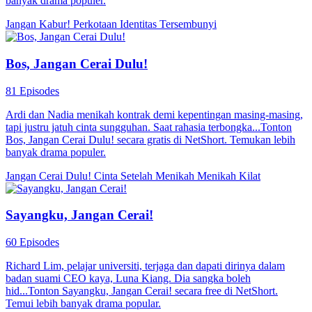
banyak drama populer.
Jangan Kabur!
Perkotaan
Identitas Tersembunyi
Bos, Jangan Cerai Dulu!
81 Episodes
Ardi dan Nadia menikah kontrak demi kepentingan masing-masing,
tapi justru jatuh cinta sungguhan. Saat rahasia terbongka...Tonton
Bos, Jangan Cerai Dulu! secara gratis di NetShort. Temukan lebih
banyak drama populer.
Jangan Cerai Dulu!
Cinta Setelah Menikah
Menikah Kilat
Sayangku, Jangan Cerai!
60 Episodes
Richard Lim, pelajar universiti, terjaga dan dapati dirinya dalam
badan suami CEO kaya, Luna Kiang. Dia sangka boleh
hid...Tonton Sayangku, Jangan Cerai! secara free di NetShort.
Temui lebih banyak drama popular.