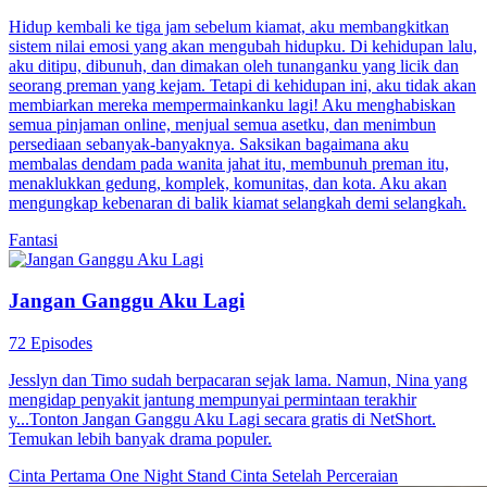
Hidup kembali ke tiga jam sebelum kiamat, aku membangkitkan
sistem nilai emosi yang akan mengubah hidupku. Di kehidupan lalu,
aku ditipu, dibunuh, dan dimakan oleh tunanganku yang licik dan
seorang preman yang kejam. Tetapi di kehidupan ini, aku tidak akan
membiarkan mereka mempermainkanku lagi! Aku menghabiskan
semua pinjaman online, menjual semua asetku, dan menimbun
persediaan sebanyak-banyaknya. Saksikan bagaimana aku
membalas dendam pada wanita jahat itu, membunuh preman itu,
menaklukkan gedung, komplek, komunitas, dan kota. Aku akan
mengungkap kebenaran di balik kiamat selangkah demi selangkah.
Fantasi
Jangan Ganggu Aku Lagi
72 Episodes
Jesslyn dan Timo sudah berpacaran sejak lama. Namun, Nina yang
mengidap penyakit jantung mempunyai permintaan terakhir
y...Tonton Jangan Ganggu Aku Lagi secara gratis di NetShort.
Temukan lebih banyak drama populer.
Cinta Pertama
One Night Stand
Cinta Setelah Perceraian