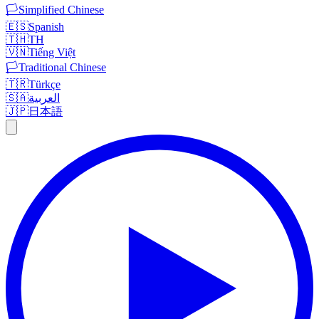
🏳️
Simplified Chinese
🇪🇸
Spanish
🇹🇭
TH
🇻🇳
Tiếng Việt
🏳️
Traditional Chinese
🇹🇷
Türkçe
🇸🇦
العربية
🇯🇵
日本語