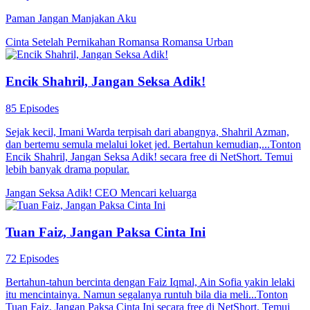
Paman Jangan Manjakan Aku
Cinta Setelah Pernikahan
Romansa
Romansa Urban
Encik Shahril, Jangan Seksa Adik!
85 Episodes
Sejak kecil, Imani Warda terpisah dari abangnya, Shahril Azman,
dan bertemu semula melalui loket jed. Bertahun kemudian,...Tonton
Encik Shahril, Jangan Seksa Adik! secara free di NetShort. Temui
lebih banyak drama popular.
Jangan Seksa Adik!
CEO
Mencari keluarga
Tuan Faiz, Jangan Paksa Cinta Ini
72 Episodes
Bertahun-tahun bercinta dengan Faiz Iqmal, Ain Sofia yakin lelaki
itu mencintainya. Namun segalanya runtuh bila dia meli...Tonton
Tuan Faiz, Jangan Paksa Cinta Ini secara free di NetShort. Temui