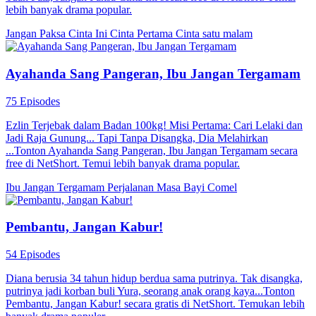
lebih banyak drama popular.
Jangan Paksa Cinta Ini
Cinta Pertama
Cinta satu malam
Ayahanda Sang Pangeran, Ibu Jangan Tergamam
75 Episodes
Ezlin Terjebak dalam Badan 100kg! Misi Pertama: Cari Lelaki dan
Jadi Raja Gunung... Tapi Tanpa Disangka, Dia Melahirkan
...Tonton Ayahanda Sang Pangeran, Ibu Jangan Tergamam secara
free di NetShort. Temui lebih banyak drama popular.
Ibu Jangan Tergamam
Perjalanan Masa
Bayi Comel
Pembantu, Jangan Kabur!
54 Episodes
Diana berusia 34 tahun hidup berdua sama putrinya. Tak disangka,
putrinya jadi korban buli Yura, seorang anak orang kaya...Tonton
Pembantu, Jangan Kabur! secara gratis di NetShort. Temukan lebih