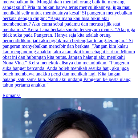
menyebalkan itu. Mungkinkah menjadi orang baik itu memang
sangat sulit? Pria itu bukan hanya terus menyulitkannya, juga mau
menikahi selir untuk membuatnya kesal! Si pangeran menyebalkan
berkata dengan dingin: "Bagaimana kau bisa bikin aku
membencimu? Aku cuma sebal padamu dan merasa jijik saat
melihatmu." Keira Lana berkata sambil tersenyum manis: "Aku juga
tidak suka pada Pangeran. Hanya saja kita adalah orang
berpendidikan, jadi aku nggak mau bertengkar terang-terangan." Si
pangeran menyebalkan mencibir dan berkata, "Jangan kira kalau
kau mengandung anakku, aku akan akui kau sebagai istriku. Minum
obat ini dan hubungan kita putus. Jangan halangi aku menikahi
Nona Vina." Keira menekuk alisnya dan melanjutkan, "Pangeran
suka banget bercanda. Anda boleh menikah sesuka hati, aku juga
boleh membawa anakku pergi dan menikah lagi. Kita jangan
halangi satu sama lain. Nanti aku undang Pangeran ke pesta ulang
tahun pertama anakku."
Romansa