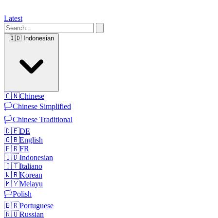
Latest
🇮🇩
Indonesian
🇨🇳
Chinese
🏳️
Chinese Simplified
🏳️
Chinese Traditional
🇩🇪
DE
🇬🇧
English
🇫🇷
FR
🇮🇩
Indonesian
🇮🇹
Italiano
🇰🇷
Korean
🇲🇾
Melayu
🏳️
Polish
🇧🇷
Portuguese
🇷🇺
Russian