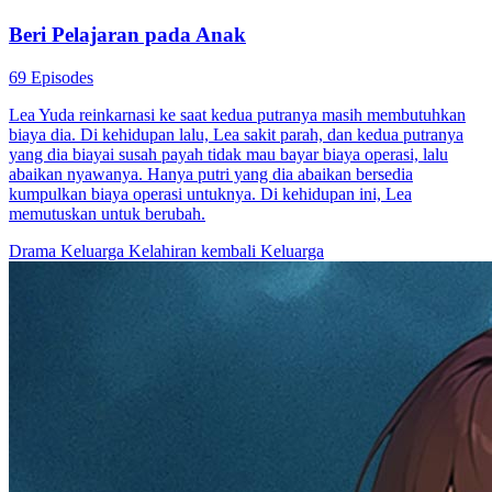
Beri Pelajaran pada Anak
69 Episodes
Lea Yuda reinkarnasi ke saat kedua putranya masih membutuhkan
biaya dia. Di kehidupan lalu, Lea sakit parah, dan kedua putranya
yang dia biayai susah payah tidak mau bayar biaya operasi, lalu
abaikan nyawanya. Hanya putri yang dia abaikan bersedia
kumpulkan biaya operasi untuknya. Di kehidupan ini, Lea
memutuskan untuk berubah.
Drama Keluarga
Kelahiran kembali
Keluarga