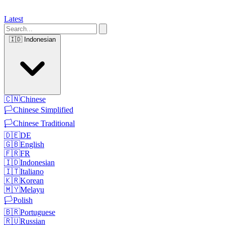
Latest
🇮🇩
Indonesian
🇨🇳
Chinese
🏳️
Chinese Simplified
🏳️
Chinese Traditional
🇩🇪
DE
🇬🇧
English
🇫🇷
FR
🇮🇩
Indonesian
🇮🇹
Italiano
🇰🇷
Korean
🇲🇾
Melayu
🏳️
Polish
🇧🇷
Portuguese
🇷🇺
Russian