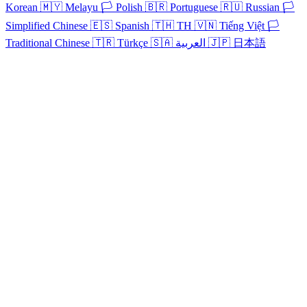
Korean
🇲🇾
Melayu
🏳️
Polish
🇧🇷
Portuguese
🇷🇺
Russian
🏳️
Simplified Chinese
🇪🇸
Spanish
🇹🇭
TH
🇻🇳
Tiếng Việt
🏳️
Traditional Chinese
🇹🇷
Türkçe
🇸🇦
العربية
🇯🇵
日本語