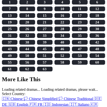
1
2
3
4
5
6
7
8
9
10
11
12
13
14
15
16
17
18
19
20
21
22
23
24
25
26
27
28
29
30
31
32
33
34
35
36
37
38
39
40
41
42
43
44
45
46
47
48
49
50
51
52
53
54
55
56
57
58
59
60
61
62
63
More Like This
Loading related dramas...
Loading related dramas, please wait...
Select Country:
🇨🇳
Chinese
🏳️
Chinese Simplified
🏳️
Chinese Traditional
🇩🇪
DE
🇬🇧
English
🇫🇷
FR
🇮🇩
Indonesian
🇮🇹
Italiano
🇰🇷