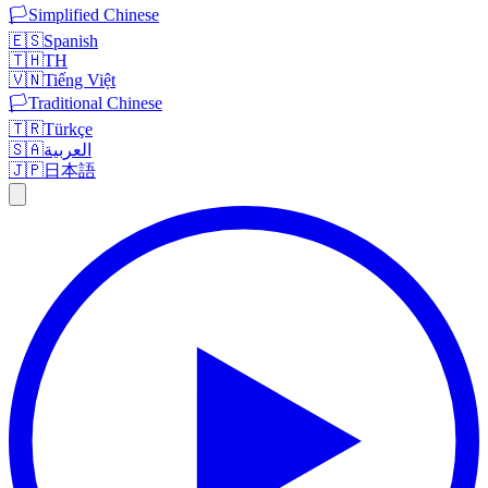
🏳️
Simplified Chinese
🇪🇸
Spanish
🇹🇭
TH
🇻🇳
Tiếng Việt
🏳️
Traditional Chinese
🇹🇷
Türkçe
🇸🇦
العربية
🇯🇵
日本語