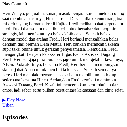
Play Count: 0
Heri Wijaya, penjual makanan, masuk penjara karena melukai orang
saat membela pacarnya, Helen Josua. Di sana dia ketemu orang tua
misterius yang bernama Fredi Fujito. Fredi melihat bakat terpendam
Heri. Fredi diam-diam melatih Heri untuk bersabar dan berpikir
strategis, lalu membantunya bebas lebih cepat. Setelah bebas,
dengan modal dan arahan Fredi, Heri berhasil mengalihkan balas
dendam dari preman Desa Matua. Heri bahkan merancang skema
supir taksi online untuk gerakan penyelamatan. Kemudian, Fredi
mengangkat Heri jadi Pelaksana Tugas Ketua Asosiasi Dagang
Ferel. Heri sengaja pura-pura sok jago untuk mengelabui lawannya,
Alson. Pada akhirnya, bersama Fredi, Heri berhasil membongkar
skema jahat Alson untuk merebut kekuasaan. Setelah semuanya
beres, Heri menolak mewarisi asosiasi dan memilih untuk hidup
sederhana bersama Helen. Sedangkan Fredi kembali memimpin
Asosiasi Dagang Ferel. Kisah ini menceritakan pertumbuhan dari
emosi jadi sabar, serta pilihan berat antara kekuasaan dan cinta sejati.
▶
Play Now
Urban
Episodes