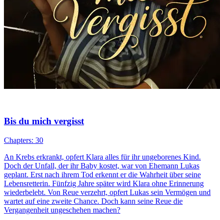
Bis du mich vergisst
Chapters: 30
An Krebs erkrankt, opfert Klara alles für ihr ungeborenes Kind.
Doch der Unfall, der ihr Baby kostet, war von Ehemann Lukas
geplant. Erst nach ihrem Tod erkennt er die Wahrheit über seine
Lebensretterin. Fünfzig Jahre später wird Klara ohne Erinnerung
wiederbelebt. Von Reue verzehrt, opfert Lukas sein Vermögen und
wartet auf eine zweite Chance. Doch kann seine Reue die
Vergangenheit ungeschehen machen?