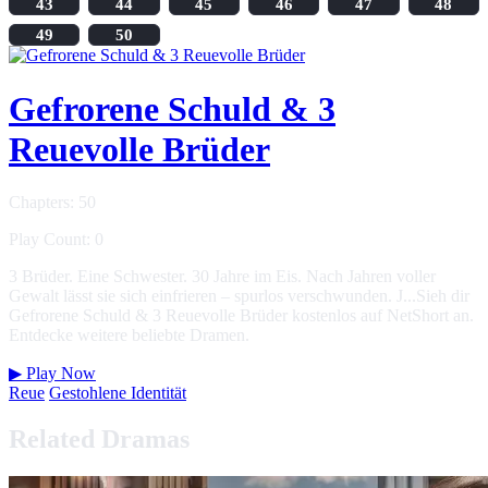
43
44
45
46
47
48
49
50
Gefrorene Schuld & 3
Reuevolle Brüder
Chapters: 50
Play Count: 0
3 Brüder. Eine Schwester. 30 Jahre im Eis. Nach Jahren voller
Gewalt lässt sie sich einfrieren – spurlos verschwunden. J...Sieh dir
Gefrorene Schuld & 3 Reuevolle Brüder kostenlos auf NetShort an.
Entdecke weitere beliebte Dramen.
▶
Play Now
Reue
Gestohlene Identität
Related Dramas