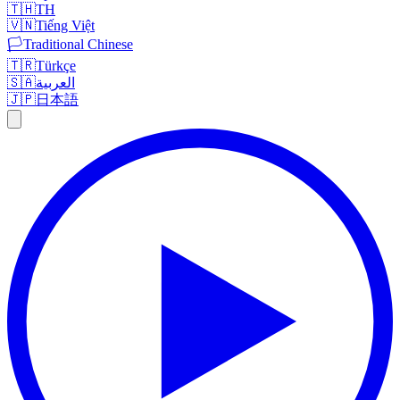
🇹🇭
TH
🇻🇳
Tiếng Việt
🏳️
Traditional Chinese
🇹🇷
Türkçe
🇸🇦
العربية
🇯🇵
日本語