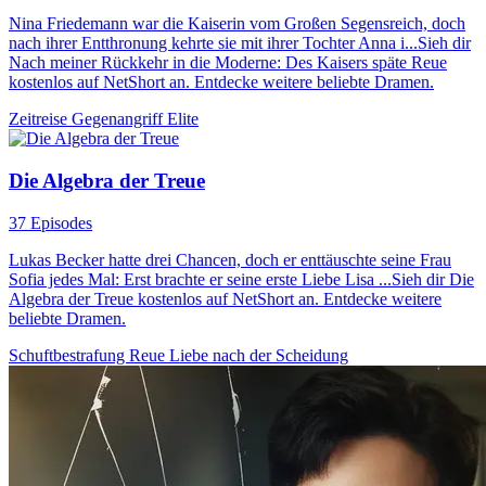
Nina Friedemann war die Kaiserin vom Großen Segensreich, doch
nach ihrer Entthronung kehrte sie mit ihrer Tochter Anna i...Sieh dir
Nach meiner Rückkehr in die Moderne: Des Kaisers späte Reue
kostenlos auf NetShort an. Entdecke weitere beliebte Dramen.
Zeitreise
Gegenangriff
Elite
Die Algebra der Treue
37 Episodes
Lukas Becker hatte drei Chancen, doch er enttäuschte seine Frau
Sofia jedes Mal: Erst brachte er seine erste Liebe Lisa ...Sieh dir Die
Algebra der Treue kostenlos auf NetShort an. Entdecke weitere
beliebte Dramen.
Schuftbestrafung
Reue
Liebe nach der Scheidung