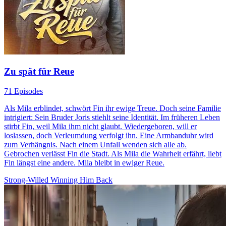
Zu spät für Reue
71 Episodes
Als Mila erblindet, schwört Fin ihr ewige Treue. Doch seine Familie
intrigiert: Sein Bruder Joris stiehlt seine Identität. Im früheren Leben
stirbt Fin, weil Mila ihm nicht glaubt. Wiedergeboren, will er
loslassen, doch Verleumdung verfolgt ihn. Eine Armbanduhr wird
zum Verhängnis. Nach einem Unfall wenden sich alle ab.
Gebrochen verlässt Fin die Stadt. Als Mila die Wahrheit erfährt, liebt
Fin längst eine andere. Mila bleibt in ewiger Reue.
Strong-Willed
Winning Him Back