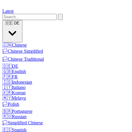
Latest
🇩🇪
DE
🇨🇳
Chinese
🏳️
Chinese Simplified
🏳️
Chinese Traditional
🇩🇪
DE
🇬🇧
English
🇫🇷
FR
🇮🇩
Indonesian
🇮🇹
Italiano
🇰🇷
Korean
🇲🇾
Melayu
🏳️
Polish
🇧🇷
Portuguese
🇷🇺
Russian
🏳️
Simplified Chinese
🇪🇸
Spanish