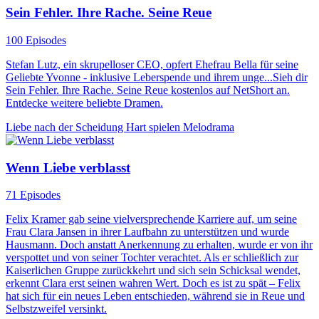
Sein Fehler. Ihre Rache. Seine Reue
100 Episodes
Stefan Lutz, ein skrupelloser CEO, opfert Ehefrau Bella für seine
Geliebte Yvonne - inklusive Leberspende und ihrem unge...Sieh dir
Sein Fehler. Ihre Rache. Seine Reue kostenlos auf NetShort an.
Entdecke weitere beliebte Dramen.
Liebe nach der Scheidung
Hart spielen
Melodrama
Wenn Liebe verblasst
71 Episodes
Felix Kramer gab seine vielversprechende Karriere auf, um seine
Frau Clara Jansen in ihrer Laufbahn zu unterstützen und wurde
Hausmann. Doch anstatt Anerkennung zu erhalten, wurde er von ihr
verspottet und von seiner Tochter verachtet. Als er schließlich zur
Kaiserlichen Gruppe zurückkehrt und sich sein Schicksal wendet,
erkennt Clara erst seinen wahren Wert. Doch es ist zu spät – Felix
hat sich für ein neues Leben entschieden, während sie in Reue und
Selbstzweifel versinkt.