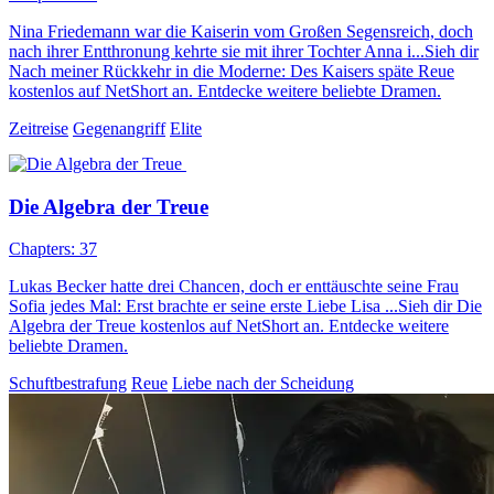
Nina Friedemann war die Kaiserin vom Großen Segensreich, doch
nach ihrer Entthronung kehrte sie mit ihrer Tochter Anna i...Sieh dir
Nach meiner Rückkehr in die Moderne: Des Kaisers späte Reue
kostenlos auf NetShort an. Entdecke weitere beliebte Dramen.
Zeitreise
Gegenangriff
Elite
Die Algebra der Treue
Chapters: 37
Lukas Becker hatte drei Chancen, doch er enttäuschte seine Frau
Sofia jedes Mal: Erst brachte er seine erste Liebe Lisa ...Sieh dir Die
Algebra der Treue kostenlos auf NetShort an. Entdecke weitere
beliebte Dramen.
Schuftbestrafung
Reue
Liebe nach der Scheidung