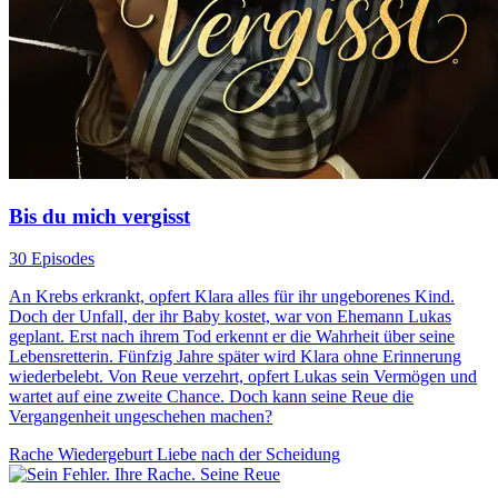
Bis du mich vergisst
30 Episodes
An Krebs erkrankt, opfert Klara alles für ihr ungeborenes Kind.
Doch der Unfall, der ihr Baby kostet, war von Ehemann Lukas
geplant. Erst nach ihrem Tod erkennt er die Wahrheit über seine
Lebensretterin. Fünfzig Jahre später wird Klara ohne Erinnerung
wiederbelebt. Von Reue verzehrt, opfert Lukas sein Vermögen und
wartet auf eine zweite Chance. Doch kann seine Reue die
Vergangenheit ungeschehen machen?
Rache
Wiedergeburt
Liebe nach der Scheidung