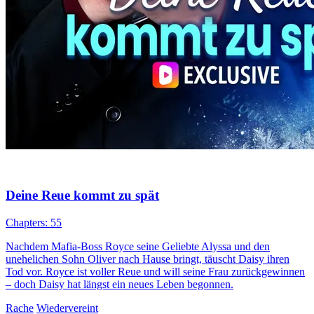
Deine Reue kommt zu spät
Chapters: 55
Nachdem Mafia-Boss Royce seine Geliebte Alyssa und den
unehelichen Sohn Oliver nach Hause bringt, täuscht Daisy ihren
Tod vor. Royce ist voller Reue und will seine Frau zurückgewinnen
– doch Daisy hat längst ein neues Leben begonnen.
Rache
Wiedervereint