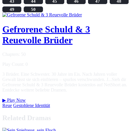
43
44
45
46
47
48
49
50
Gefrorene Schuld & 3
Reuevolle Brüder
Chapters: 50
Play Count: 0
3 Brüder. Eine Schwester. 30 Jahre im Eis. Nach Jahren voller
Gewalt lässt sie sich einfrieren – spurlos verschwunden. J...Sieh dir
Gefrorene Schuld & 3 Reuevolle Brüder kostenlos auf NetShort an.
Entdecke weitere beliebte Dramen.
▶
Play Now
Reue
Gestohlene Identität
Related Dramas