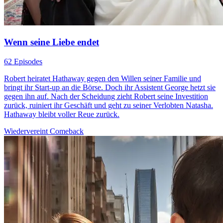
Wenn seine Liebe endet
62 Episodes
Robert heiratet Hathaway gegen den Willen seiner Familie und
bringt ihr Start-up an die Börse. Doch ihr Assistent George hetzt sie
gegen ihn auf. Nach der Scheidung zieht Robert seine Investition
zurück, ruiniert ihr Geschäft und geht zu seiner Verlobten Natasha.
Hathaway bleibt voller Reue zurück.
Wiedervereint
Comeback