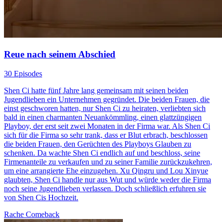
Reue nach seinem Abschied
30 Episodes
Shen Ci hatte fünf Jahre lang gemeinsam mit seinen beiden
Jugendlieben ein Unternehmen gegründet. Die beiden Frauen, die
einst geschworen hatten, nur Shen Ci zu heiraten, verliebten sich
bald in einen charmanten Neuankömmling, einen glattzüngigen
Playboy, der erst seit zwei Monaten in der Firma war. Als Shen Ci
sich für die Firma so sehr trank, dass er Blut erbrach, beschlossen
die beiden Frauen, den Gerüchten des Playboys Glauben zu
schenken. Da wachte Shen Ci endlich auf und beschloss, seine
Firmenanteile zu verkaufen und zu seiner Familie zurückzukehren,
um eine arrangierte Ehe einzugehen. Xu Qingru und Lou Xinyue
glaubten, Shen Ci handle nur aus Wut und würde weder die Firma
noch seine Jugendlieben verlassen. Doch schließlich erfuhren sie
von Shen Cis Hochzeit.
Rache
Comeback