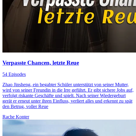
Verpasste Chancen, letzte Reue
54 Episodes
Zhao Jinsheng, ein begabter Schüler unterstützt von seiner Mutter,
wird von seiner Freundin in die Irre geführt. Er gibt sichere Jobs auf,
verfolgt riskante Geschäfte und spielt. Nach seiner Wiedergeburt
gerät er erneut unter ihren Einfluss, verliert alles und erkennt zu spät
den Betrug, voller Reue
Rache
Konter