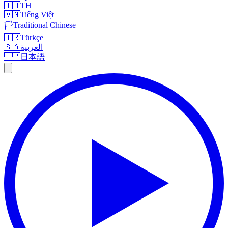
🇹🇭
TH
🇻🇳
Tiếng Việt
🏳️
Traditional Chinese
🇹🇷
Türkçe
🇸🇦
العربية
🇯🇵
日本語