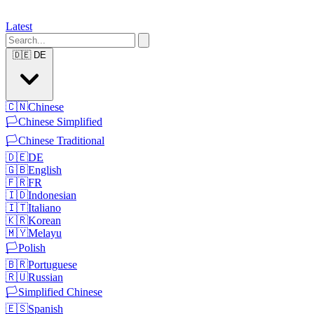
Latest
🇩🇪
DE
🇨🇳
Chinese
🏳️
Chinese Simplified
🏳️
Chinese Traditional
🇩🇪
DE
🇬🇧
English
🇫🇷
FR
🇮🇩
Indonesian
🇮🇹
Italiano
🇰🇷
Korean
🇲🇾
Melayu
🏳️
Polish
🇧🇷
Portuguese
🇷🇺
Russian
🏳️
Simplified Chinese
🇪🇸
Spanish