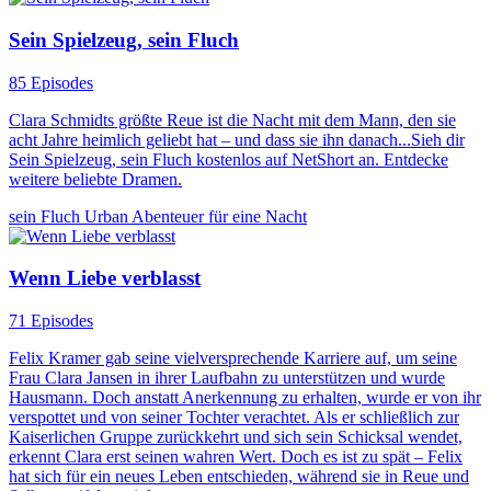
Sein Spielzeug, sein Fluch
85 Episodes
Clara Schmidts größte Reue ist die Nacht mit dem Mann, den sie
acht Jahre heimlich geliebt hat – und dass sie ihn danach...Sieh dir
Sein Spielzeug, sein Fluch kostenlos auf NetShort an. Entdecke
weitere beliebte Dramen.
sein Fluch
Urban
Abenteuer für eine Nacht
Wenn Liebe verblasst
71 Episodes
Felix Kramer gab seine vielversprechende Karriere auf, um seine
Frau Clara Jansen in ihrer Laufbahn zu unterstützen und wurde
Hausmann. Doch anstatt Anerkennung zu erhalten, wurde er von ihr
verspottet und von seiner Tochter verachtet. Als er schließlich zur
Kaiserlichen Gruppe zurückkehrt und sich sein Schicksal wendet,
erkennt Clara erst seinen wahren Wert. Doch es ist zu spät – Felix
hat sich für ein neues Leben entschieden, während sie in Reue und