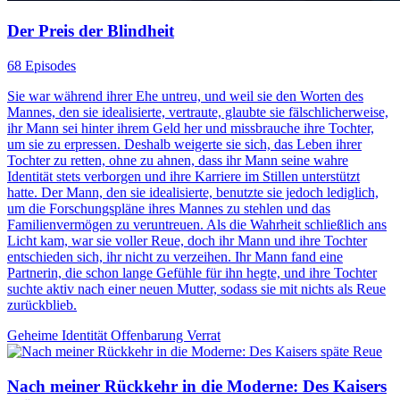
Der Preis der Blindheit
68 Episodes
Sie war während ihrer Ehe untreu, und weil sie den Worten des
Mannes, den sie idealisierte, vertraute, glaubte sie fälschlicherweise,
ihr Mann sei hinter ihrem Geld her und missbrauche ihre Tochter,
um sie zu erpressen. Deshalb weigerte sie sich, das Leben ihrer
Tochter zu retten, ohne zu ahnen, dass ihr Mann seine wahre
Identität stets verborgen und ihre Karriere im Stillen unterstützt
hatte. Der Mann, den sie idealisierte, benutzte sie jedoch lediglich,
um die Forschungspläne ihres Mannes zu stehlen und das
Familienvermögen zu veruntreuen. Als die Wahrheit schließlich ans
Licht kam, war sie voller Reue, doch ihr Mann und ihre Tochter
entschieden sich, ihr nicht zu verzeihen. Ihr Mann fand eine
Partnerin, die schon lange Gefühle für ihn hegte, und ihre Tochter
suchte aktiv nach einer neuen Mutter, sodass sie mit nichts als Reue
zurückblieb.
Geheime Identität
Offenbarung
Verrat
Nach meiner Rückkehr in die Moderne: Des Kaisers