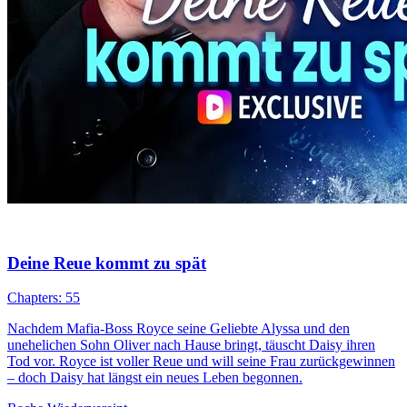
Deine Reue kommt zu spät
Chapters: 55
Nachdem Mafia-Boss Royce seine Geliebte Alyssa und den
unehelichen Sohn Oliver nach Hause bringt, täuscht Daisy ihren
Tod vor. Royce ist voller Reue und will seine Frau zurückgewinnen
– doch Daisy hat längst ein neues Leben begonnen.