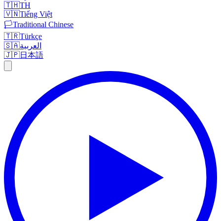
🇹🇭
TH
🇻🇳
Tiếng Việt
🏳️
Traditional Chinese
🇹🇷
Türkçe
🇸🇦
العربية
🇯🇵
日本語