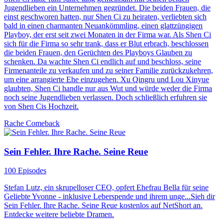
Jugendlieben ein Unternehmen gegründet. Die beiden Frauen, die
einst geschworen hatten, nur Shen Ci zu heiraten, verliebten sich
bald in einen charmanten Neuankömmling, einen glattzüngigen
Playboy, der erst seit zwei Monaten in der Firma war. Als Shen Ci
sich für die Firma so sehr trank, dass er Blut erbrach, beschlossen
die beiden Frauen, den Gerüchten des Playboys Glauben zu
schenken. Da wachte Shen Ci endlich auf und beschloss, seine
Firmenanteile zu verkaufen und zu seiner Familie zurückzukehren,
um eine arrangierte Ehe einzugehen. Xu Qingru und Lou Xinyue
glaubten, Shen Ci handle nur aus Wut und würde weder die Firma
noch seine Jugendlieben verlassen. Doch schließlich erfuhren sie
von Shen Cis Hochzeit.
Rache
Comeback
Sein Fehler. Ihre Rache. Seine Reue
100 Episodes
Stefan Lutz, ein skrupelloser CEO, opfert Ehefrau Bella für seine
Geliebte Yvonne - inklusive Leberspende und ihrem unge...Sieh dir
Sein Fehler. Ihre Rache. Seine Reue kostenlos auf NetShort an.
Entdecke weitere beliebte Dramen.