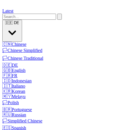
Latest
🇩🇪
DE
🇨🇳
Chinese
🏳️
Chinese Simplified
🏳️
Chinese Traditional
🇩🇪
DE
🇬🇧
English
🇫🇷
FR
🇮🇩
Indonesian
🇮🇹
Italiano
🇰🇷
Korean
🇲🇾
Melayu
🏳️
Polish
🇧🇷
Portuguese
🇷🇺
Russian
🏳️
Simplified Chinese
🇪🇸
Spanish