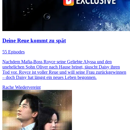
Deine Reue kommt zu spät
55 Episodes
Nachdem Mafia-Boss Royce seine Geliebte Alyssa und den
unehelichen Sohn Oliver nach Hause bringt, täuscht Daisy ihren
Tod vor. Royce ist voller Reue und will seine Frau zurückgewinnen
– doch Daisy hat längst ein neues Leben begonnen.
Rache
Wiedervereint