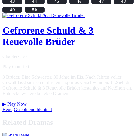
43
44
45
46
47
48
49
50
Gefrorene Schuld & 3
Reuevolle Brüder
Chapters: 50
Play Count: 0
3 Brüder. Eine Schwester. 30 Jahre im Eis. Nach Jahren voller
Gewalt lässt sie sich einfrieren – spurlos verschwunden. J...Sieh dir
Gefrorene Schuld & 3 Reuevolle Brüder kostenlos auf NetShort an.
Entdecke weitere beliebte Dramen.
▶
Play Now
Reue
Gestohlene Identität
Related Dramas