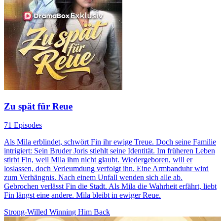
Zu spät für Reue
71 Episodes
Als Mila erblindet, schwört Fin ihr ewige Treue. Doch seine Familie
intrigiert: Sein Bruder Joris stiehlt seine Identität. Im früheren Leben
stirbt Fin, weil Mila ihm nicht glaubt. Wiedergeboren, will er
loslassen, doch Verleumdung verfolgt ihn. Eine Armbanduhr wird
zum Verhängnis. Nach einem Unfall wenden sich alle ab.
Gebrochen verlässt Fin die Stadt. Als Mila die Wahrheit erfährt, liebt
Fin längst eine andere. Mila bleibt in ewiger Reue.
Strong-Willed
Winning Him Back