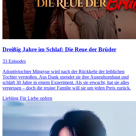
Dreißig Jahre im Schlaf: Die Reue der Brüder
33 Episodes
Adoptivtochter Mingyue wird nach der Rückkehr der leiblichen
Tochter verstoßen. Aus Dank spendet sie ihre Augenhornhaut und
schläft 30 Jahre in einem Experiment. Als sie erwacht, hat sie alles
vergessen – doch die reuige Familie will sie um jeden Preis zurück.
Liebling
Für Liebe opfern