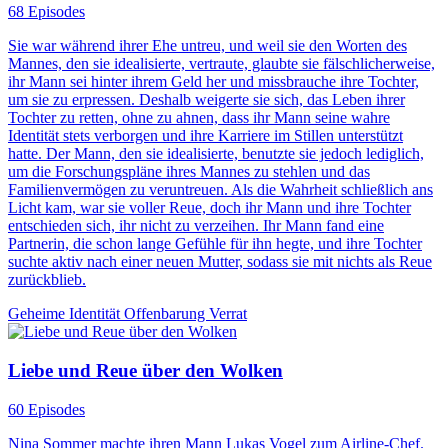
68 Episodes
Sie war während ihrer Ehe untreu, und weil sie den Worten des
Mannes, den sie idealisierte, vertraute, glaubte sie fälschlicherweise,
ihr Mann sei hinter ihrem Geld her und missbrauche ihre Tochter,
um sie zu erpressen. Deshalb weigerte sie sich, das Leben ihrer
Tochter zu retten, ohne zu ahnen, dass ihr Mann seine wahre
Identität stets verborgen und ihre Karriere im Stillen unterstützt
hatte. Der Mann, den sie idealisierte, benutzte sie jedoch lediglich,
um die Forschungspläne ihres Mannes zu stehlen und das
Familienvermögen zu veruntreuen. Als die Wahrheit schließlich ans
Licht kam, war sie voller Reue, doch ihr Mann und ihre Tochter
entschieden sich, ihr nicht zu verzeihen. Ihr Mann fand eine
Partnerin, die schon lange Gefühle für ihn hegte, und ihre Tochter
suchte aktiv nach einer neuen Mutter, sodass sie mit nichts als Reue
zurückblieb.
Geheime Identität
Offenbarung
Verrat
Liebe und Reue über den Wolken
60 Episodes
Nina Sommer machte ihren Mann Lukas Vogel zum Airline-Chef.