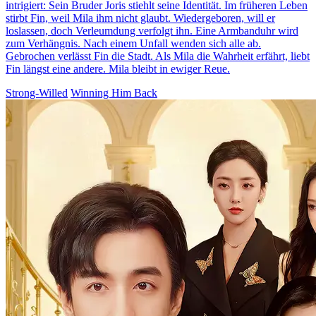
intrigiert: Sein Bruder Joris stiehlt seine Identität. Im früheren Leben
stirbt Fin, weil Mila ihm nicht glaubt. Wiedergeboren, will er
loslassen, doch Verleumdung verfolgt ihn. Eine Armbanduhr wird
zum Verhängnis. Nach einem Unfall wenden sich alle ab.
Gebrochen verlässt Fin die Stadt. Als Mila die Wahrheit erfährt, liebt
Fin längst eine andere. Mila bleibt in ewiger Reue.
Strong-Willed
Winning Him Back