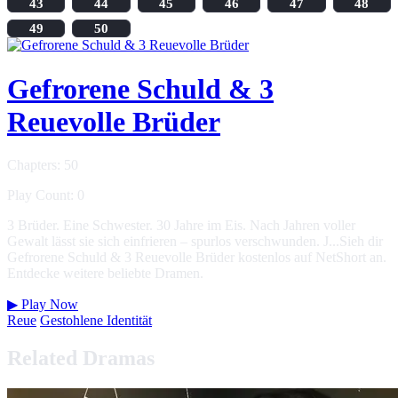
43
44
45
46
47
48
49
50
Gefrorene Schuld & 3
Reuevolle Brüder
Chapters: 50
Play Count: 0
3 Brüder. Eine Schwester. 30 Jahre im Eis. Nach Jahren voller
Gewalt lässt sie sich einfrieren – spurlos verschwunden. J...Sieh dir
Gefrorene Schuld & 3 Reuevolle Brüder kostenlos auf NetShort an.
Entdecke weitere beliebte Dramen.
▶
Play Now
Reue
Gestohlene Identität
Related Dramas