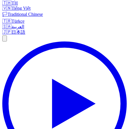
🇹🇭
TH
🇻🇳
Tiếng Việt
🏳️
Traditional Chinese
🇹🇷
Türkçe
🇸🇦
العربية
🇯🇵
日本語