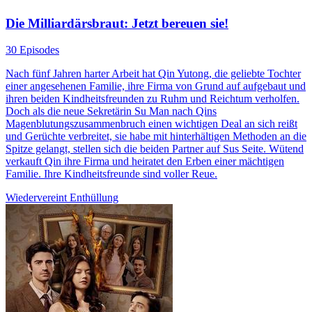
Die Milliardärsbraut: Jetzt bereuen sie!
30 Episodes
Nach fünf Jahren harter Arbeit hat Qin Yutong, die geliebte Tochter
einer angesehenen Familie, ihre Firma von Grund auf aufgebaut und
ihren beiden Kindheitsfreunden zu Ruhm und Reichtum verholfen.
Doch als die neue Sekretärin Su Man nach Qins
Magenblutungszusammenbruch einen wichtigen Deal an sich reißt
und Gerüchte verbreitet, sie habe mit hinterhältigen Methoden an die
Spitze gelangt, stellen sich die beiden Partner auf Sus Seite. Wütend
verkauft Qin ihre Firma und heiratet den Erben einer mächtigen
Familie. Ihre Kindheitsfreunde sind voller Reue.
Wiedervereint
Enthüllung