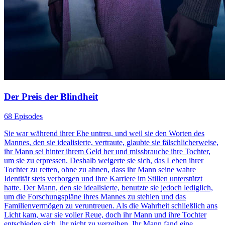
Der Preis der Blindheit
68 Episodes
Sie war während ihrer Ehe untreu, und weil sie den Worten des
Mannes, den sie idealisierte, vertraute, glaubte sie fälschlicherweise,
ihr Mann sei hinter ihrem Geld her und missbrauche ihre Tochter,
um sie zu erpressen. Deshalb weigerte sie sich, das Leben ihrer
Tochter zu retten, ohne zu ahnen, dass ihr Mann seine wahre
Identität stets verborgen und ihre Karriere im Stillen unterstützt
hatte. Der Mann, den sie idealisierte, benutzte sie jedoch lediglich,
um die Forschungspläne ihres Mannes zu stehlen und das
Familienvermögen zu veruntreuen. Als die Wahrheit schließlich ans
Licht kam, war sie voller Reue, doch ihr Mann und ihre Tochter
entschieden sich, ihr nicht zu verzeihen. Ihr Mann fand eine