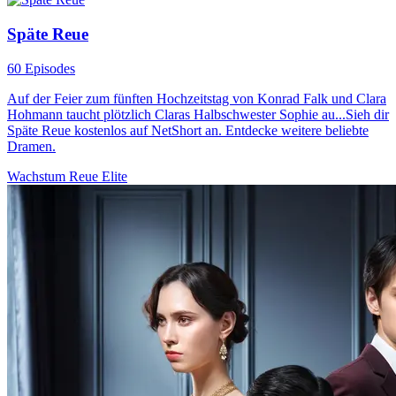
Späte Reue
60 Episodes
Auf der Feier zum fünften Hochzeitstag von Konrad Falk und Clara
Hohmann taucht plötzlich Claras Halbschwester Sophie au...Sieh dir
Späte Reue kostenlos auf NetShort an. Entdecke weitere beliebte
Dramen.
Wachstum
Reue
Elite