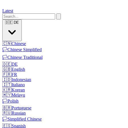
Latest
🇩🇪
DE
🇨🇳
Chinese
🏳️
Chinese Simplified
🏳️
Chinese Traditional
🇩🇪
DE
🇬🇧
English
🇫🇷
FR
🇮🇩
Indonesian
🇮🇹
Italiano
🇰🇷
Korean
🇲🇾
Melayu
🏳️
Polish
🇧🇷
Portuguese
🇷🇺
Russian
🏳️
Simplified Chinese
🇪🇸
Spanish