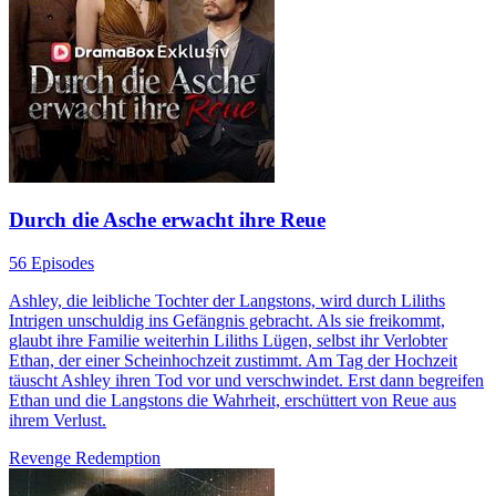
Durch die Asche erwacht ihre Reue
56 Episodes
Ashley, die leibliche Tochter der Langstons, wird durch Liliths
Intrigen unschuldig ins Gefängnis gebracht. Als sie freikommt,
glaubt ihre Familie weiterhin Liliths Lügen, selbst ihr Verlobter
Ethan, der einer Scheinhochzeit zustimmt. Am Tag der Hochzeit
täuscht Ashley ihren Tod vor und verschwindet. Erst dann begreifen
Ethan und die Langstons die Wahrheit, erschüttert von Reue aus
ihrem Verlust.
Revenge
Redemption