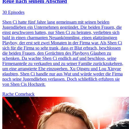
Reue nach seinem Abschied
30 Episodes
Shen Ci hatte fünf Jahre lang gemeinsam mit seinen beiden
Jugendlieben ein Unternehmen gegründet. Die beiden Frauen, die
einst geschworen hatten, nur Shen Ci zu heiraten, verliebten sich
bald in einen charmanten Neuankömmling, einen glattzüngigen
Playboy, der erst seit zwei Monaten in der Firma war. Als Shen Ci
sich für die Firma so sehr trank, dass er Blut erbrach, beschlossen
die beiden Frauen, den Gerüchten des Playboys Glauben zu
schenken. Da wachte Shen Ci endlich auf und beschloss, seine
Firmenanteile zu verkaufen und zu seiner Familie zurückzukehren,
um eine arrangierte Ehe einzugehen. Xu Qingru und Lou Xinyue
glaubten, Shen Ci handle nur aus Wut und würde weder die Firma
noch seine Jugendlieben verlassen. Doch schließlich erfuhren sie
von Shen Cis Hochzeit.
Rache
Comeback