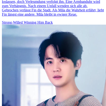
loslassen, doch Verleumdung verfolgt ihn. Eine Armbanduhr wird
zum Verhängnis. Nach einem Unfall wenden sich alle ab.
Gebrochen verlässt Fin die Stadt. Als Mila die Wahrheit erfährt, liebt
Fin längst eine andere. Mila bleibt in ewiger Reue.
Strong-Willed
Winning Him Back