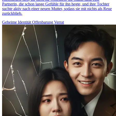
Partnerin, die schon lange Gefühle für ihn hegte, und ihre Tochter
suchte aktiv nach einer neuen Mutter, sodass sie mit nichts als Reue
zurückblieb.
Geheime Identität
Offenbarung
Verrat