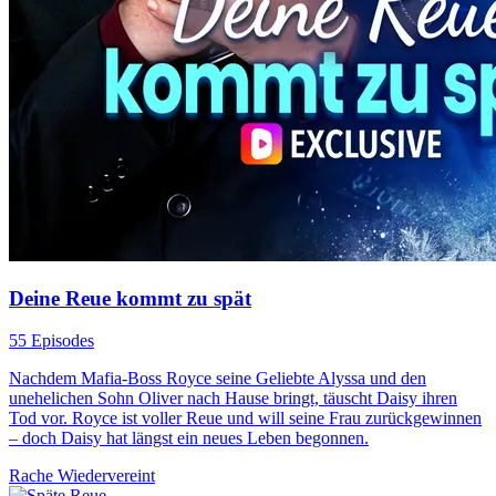
Deine Reue kommt zu spät
55 Episodes
Nachdem Mafia-Boss Royce seine Geliebte Alyssa und den
unehelichen Sohn Oliver nach Hause bringt, täuscht Daisy ihren
Tod vor. Royce ist voller Reue und will seine Frau zurückgewinnen
– doch Daisy hat längst ein neues Leben begonnen.
Rache
Wiedervereint