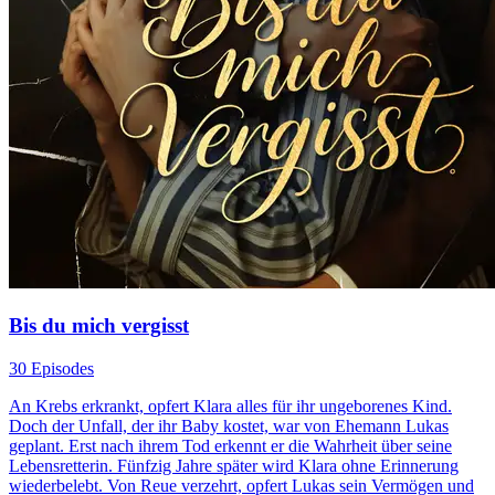
Bis du mich vergisst
30 Episodes
An Krebs erkrankt, opfert Klara alles für ihr ungeborenes Kind.
Doch der Unfall, der ihr Baby kostet, war von Ehemann Lukas
geplant. Erst nach ihrem Tod erkennt er die Wahrheit über seine
Lebensretterin. Fünfzig Jahre später wird Klara ohne Erinnerung
wiederbelebt. Von Reue verzehrt, opfert Lukas sein Vermögen und