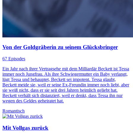
Von der Goldgräberin zu seinem Glücksbringer
67 Episodes
Ein Jahr nach ihrer Vertragsehe mit dem Milliardär Beckett ist Tessa
immer noch Jungfrau. Als ihre Schwiegermutter ein Baby verlangt,
lügt Tessa und behauptet, Beckett sei impotent. Tessa glaubt,
Beckett meide sie, weil er seine Ex-Freundin immer noch liebt, aber
sie weiß nicht, dass er sie seit drei Jahren heimlich geliebt hat.
Beckett verhält sich distanziert, weil er denkt, dass Tessa ihn nur
wegen des Geldes geheiratet hat.
Romantisch
Mit Vollgas zurück