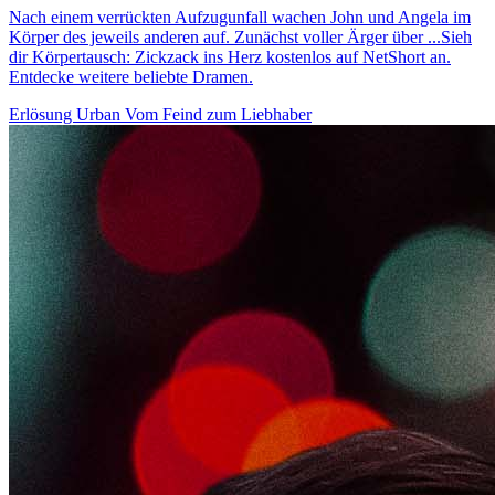
Nach einem verrückten Aufzugunfall wachen John und Angela im
Körper des jeweils anderen auf. Zunächst voller Ärger über ...Sieh
dir Körpertausch: Zickzack ins Herz kostenlos auf NetShort an.
Entdecke weitere beliebte Dramen.
Erlösung
Urban
Vom Feind zum Liebhaber