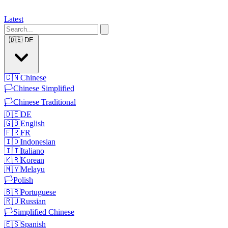
Latest
🇩🇪
DE
🇨🇳
Chinese
🏳️
Chinese Simplified
🏳️
Chinese Traditional
🇩🇪
DE
🇬🇧
English
🇫🇷
FR
🇮🇩
Indonesian
🇮🇹
Italiano
🇰🇷
Korean
🇲🇾
Melayu
🏳️
Polish
🇧🇷
Portuguese
🇷🇺
Russian
🏳️
Simplified Chinese
🇪🇸
Spanish