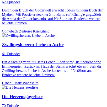
62 Episodes
Durch den Bruch der Götterwelt erwacht Tobias mit dem Buch der
Mythen. Mit Poesie erweckt er Zhu Bajie, ruft Chang'e geg...Sieh
dir Arena der Götter kostenlos auf NetShort an. Entdecke weitere
beliebte Dramen.
Comeback
Zeitreise
Kriegsheld
Zwillingsherzen: Liebe in Asche
61 Episodes
Ein Anschlag zerreißt Claras Leben: Leon stirbt, sie überlebt ohne
Erinnerungen. Zurück im Haus der Steins wächst etwas ...Sieh dir
Zwillingsherzen: Liebe in Asche kostenlos auf NetShort an.
Entdecke weitere beliebte Dramen.
Urban
Ersatz
Wachstum
Die Herzensjägerliste
70 Episodes