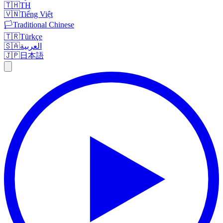
🇹🇭
TH
🇻🇳
Tiếng Việt
🏳️
Traditional Chinese
🇹🇷
Türkçe
🇸🇦
العربية
🇯🇵
日本語