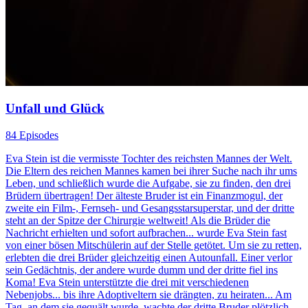
Unfall und Glück
84 Episodes
Eva Stein ist die vermisste Tochter des reichsten Mannes der Welt.
Die Eltern des reichen Mannes kamen bei ihrer Suche nach ihr ums
Leben, und schließlich wurde die Aufgabe, sie zu finden, den drei
Brüdern übertragen! Der älteste Bruder ist ein Finanzmogul, der
zweite ein Film-, Fernseh- und Gesangsstarsuperstar, und der dritte
steht an der Spitze der Chirurgie weltweit! Als die Brüder die
Nachricht erhielten und sofort aufbrachen... wurde Eva Stein fast
von einer bösen Mitschülerin auf der Stelle getötet. Um sie zu retten,
erlebten die drei Brüder gleichzeitig einen Autounfall. Einer verlor
sein Gedächtnis, der andere wurde dumm und der dritte fiel ins
Koma! Eva Stein unterstützte die drei mit verschiedenen
Nebenjobs... bis ihre Adoptiveltern sie drängten, zu heiraten... Am
Tag, an dem sie gequält wurde, wachte der dritte Bruder plötzlich