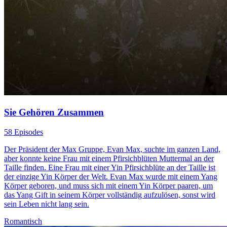
Sie Gehören Zusammen
58 Episodes
Der Präsident der Max Gruppe, Evan Max, suchte im ganzen Land,
aber konnte keine Frau mit einem Pfirsichblüten Muttermal an der
Taille finden. Eine Frau mit einer Yin Pfirsichblüte an der Taille ist
der einzige Yin Körper der Welt. Evan Max wurde mit einem Yang
Körper geboren, und muss sich mit einem Yin Körper paaren, um
das Yang Gift in seinem Körper vollständig aufzulösen, sonst wird
sein Leben nicht lang sein.
Romantisch