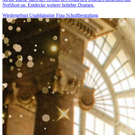
NetShort an. Entdecke weitere beliebte Dramen.
Wiedergeburt
Unabhängige Frau
Schuftbestrafung