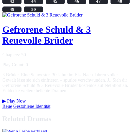
43
44
45
46
47
48
49
50
Gefrorene Schuld & 3
Reuevolle Brüder
Chapters: 50
Play Count: 0
3 Brüder. Eine Schwester. 30 Jahre im Eis. Nach Jahren voller
Gewalt lässt sie sich einfrieren – spurlos verschwunden. J...Sieh dir
Gefrorene Schuld & 3 Reuevolle Brüder kostenlos auf NetShort an.
Entdecke weitere beliebte Dramen.
▶
Play Now
Reue
Gestohlene Identität
Related Dramas