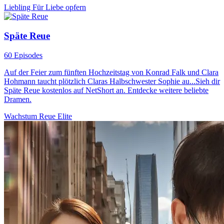
Liebling
Für Liebe opfern
Späte Reue
60 Episodes
Auf der Feier zum fünften Hochzeitstag von Konrad Falk und Clara
Hohmann taucht plötzlich Claras Halbschwester Sophie au...Sieh dir
Späte Reue kostenlos auf NetShort an. Entdecke weitere beliebte
Dramen.
Wachstum
Reue
Elite