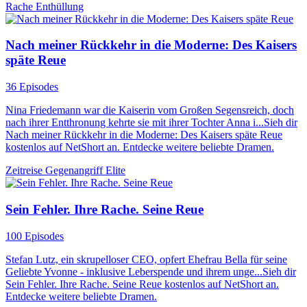
Rache
Enthüllung
Nach meiner Rückkehr in die Moderne: Des Kaisers
späte Reue
36 Episodes
Nina Friedemann war die Kaiserin vom Großen Segensreich, doch
nach ihrer Entthronung kehrte sie mit ihrer Tochter Anna i...Sieh dir
Nach meiner Rückkehr in die Moderne: Des Kaisers späte Reue
kostenlos auf NetShort an. Entdecke weitere beliebte Dramen.
Zeitreise
Gegenangriff
Elite
Sein Fehler. Ihre Rache. Seine Reue
100 Episodes
Stefan Lutz, ein skrupelloser CEO, opfert Ehefrau Bella für seine
Geliebte Yvonne - inklusive Leberspende und ihrem unge...Sieh dir
Sein Fehler. Ihre Rache. Seine Reue kostenlos auf NetShort an.
Entdecke weitere beliebte Dramen.