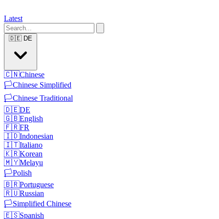
Latest
🇩🇪
DE
🇨🇳
Chinese
🏳️
Chinese Simplified
🏳️
Chinese Traditional
🇩🇪
DE
🇬🇧
English
🇫🇷
FR
🇮🇩
Indonesian
🇮🇹
Italiano
🇰🇷
Korean
🇲🇾
Melayu
🏳️
Polish
🇧🇷
Portuguese
🇷🇺
Russian
🏳️
Simplified Chinese
🇪🇸
Spanish