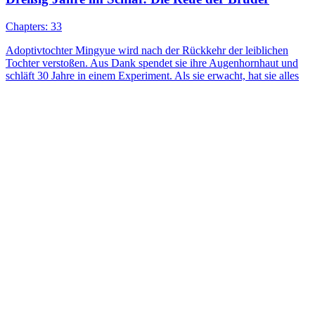
Chapters: 33
Adoptivtochter Mingyue wird nach der Rückkehr der leiblichen
Tochter verstoßen. Aus Dank spendet sie ihre Augenhornhaut und
schläft 30 Jahre in einem Experiment. Als sie erwacht, hat sie alles
vergessen – doch die reuige Familie will sie um jeden Preis zurück.
Liebling
Für Liebe opfern
Späte Reue
Chapters: 60
Auf der Feier zum fünften Hochzeitstag von Konrad Falk und Clara
Hohmann taucht plötzlich Claras Halbschwester Sophie au...Sieh dir
Späte Reue kostenlos auf NetShort an. Entdecke weitere beliebte
Dramen.
Wachstum
Reue
Elite