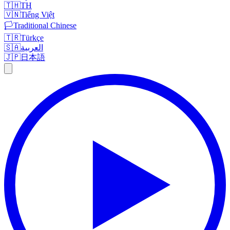
🇹🇭
TH
🇻🇳
Tiếng Việt
🏳️
Traditional Chinese
🇹🇷
Türkçe
🇸🇦
العربية
🇯🇵
日本語