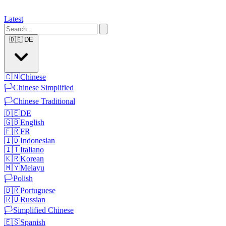
Latest
🇩🇪
DE
🇨🇳
Chinese
🏳️
Chinese Simplified
🏳️
Chinese Traditional
🇩🇪
DE
🇬🇧
English
🇫🇷
FR
🇮🇩
Indonesian
🇮🇹
Italiano
🇰🇷
Korean
🇲🇾
Melayu
🏳️
Polish
🇧🇷
Portuguese
🇷🇺
Russian
🏳️
Simplified Chinese
🇪🇸
Spanish