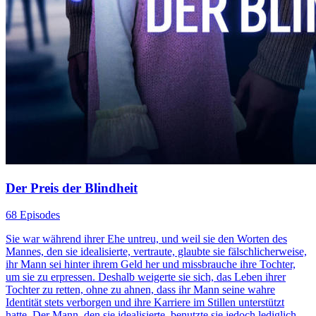
Der Preis der Blindheit
68 Episodes
Sie war während ihrer Ehe untreu, und weil sie den Worten des
Mannes, den sie idealisierte, vertraute, glaubte sie fälschlicherweise,
ihr Mann sei hinter ihrem Geld her und missbrauche ihre Tochter,
um sie zu erpressen. Deshalb weigerte sie sich, das Leben ihrer
Tochter zu retten, ohne zu ahnen, dass ihr Mann seine wahre
Identität stets verborgen und ihre Karriere im Stillen unterstützt
hatte. Der Mann, den sie idealisierte, benutzte sie jedoch lediglich,