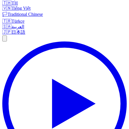
🇹🇭
TH
🇻🇳
Tiếng Việt
🏳️
Traditional Chinese
🇹🇷
Türkçe
🇸🇦
العربية
🇯🇵
日本語