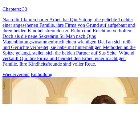
Chapters: 30
Nach fünf Jahren harter Arbeit hat Qin Yutong, die geliebte Tochter
einer angesehenen Familie, ihre Firma von Grund auf aufgebaut und
ihren beiden Kindheitsfreunden zu Ruhm und Reichtum verholfen.
Doch als die neue Sekretärin Su Man nach Qins
Magenblutungszusammenbruch einen wichtigen Deal an sich reißt
und Gerüchte verbreitet, sie habe mit hinterhältigen Methoden an die
Spitze gelangt, stellen sich die beiden Partner auf Sus Seite. Wütend
verkauft Qin ihre Firma und heiratet den Erben einer mächtigen
Familie. Ihre Kindheitsfreunde sind voller Reue.
Wiedervereint
Enthüllung