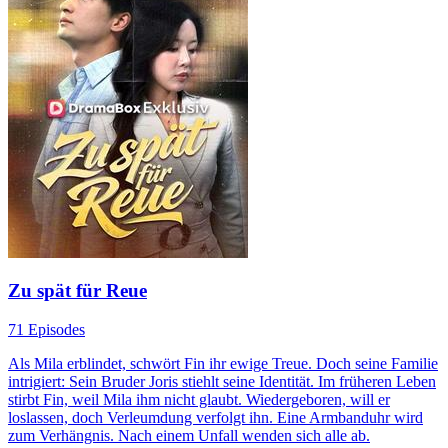
Zu spät für Reue
71 Episodes
Als Mila erblindet, schwört Fin ihr ewige Treue. Doch seine Familie
intrigiert: Sein Bruder Joris stiehlt seine Identität. Im früheren Leben
stirbt Fin, weil Mila ihm nicht glaubt. Wiedergeboren, will er
loslassen, doch Verleumdung verfolgt ihn. Eine Armbanduhr wird
zum Verhängnis. Nach einem Unfall wenden sich alle ab.