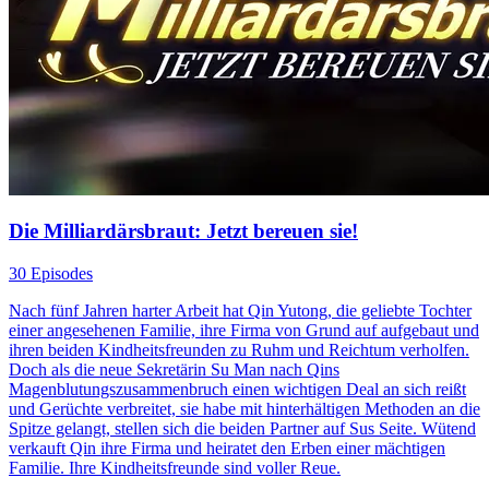
Die Milliardärsbraut: Jetzt bereuen sie!
30 Episodes
Nach fünf Jahren harter Arbeit hat Qin Yutong, die geliebte Tochter
einer angesehenen Familie, ihre Firma von Grund auf aufgebaut und
ihren beiden Kindheitsfreunden zu Ruhm und Reichtum verholfen.
Doch als die neue Sekretärin Su Man nach Qins
Magenblutungszusammenbruch einen wichtigen Deal an sich reißt
und Gerüchte verbreitet, sie habe mit hinterhältigen Methoden an die
Spitze gelangt, stellen sich die beiden Partner auf Sus Seite. Wütend
verkauft Qin ihre Firma und heiratet den Erben einer mächtigen
Familie. Ihre Kindheitsfreunde sind voller Reue.