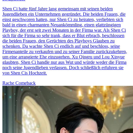
Shen Ci hatte fünf Jahre lang gemeinsam mit seinen beiden
Jugendlieben ein Unternehmen gegründet. Die beiden Frauen, die
einst geschworen hatten, nur Shen Ci zu heiraten, verliebten sich
bald in einen charmanten Neuankömmling, einen glattzüngigen
Playboy, der erst seit zwei Monaten in der Firma war. Als Shen Ci
sich für die Firma so sehr trank, dass er Blut erbrach, beschlossen
die beiden Frauen, den Gerüchten des Playboys Glauben zu
schenken. Da wachte Shen Ci endlich auf und beschloss, seine
Firmenanteile zu verkaufen und zu seiner Familie zurückzukehren,
um eine arrangierte Ehe einzugehen. Xu Qingru und Lou Xinyue
glaubten, Shen Ci handle nur aus Wut und würde weder die Firma
noch seine Jugendlieben verlassen. Doch schließlich erfuhren sie
von Shen Cis Hochzeit.
Rache
Comeback