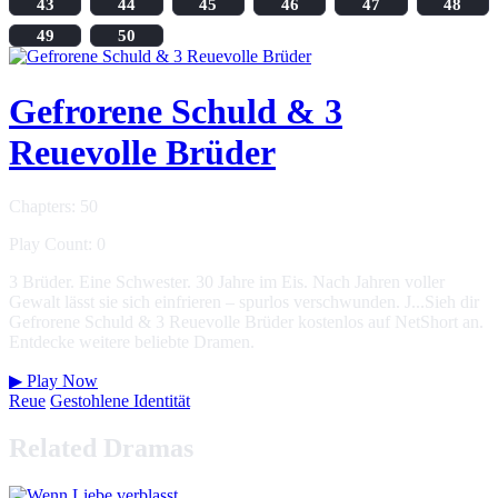
43
44
45
46
47
48
49
50
Gefrorene Schuld & 3
Reuevolle Brüder
Chapters: 50
Play Count: 0
3 Brüder. Eine Schwester. 30 Jahre im Eis. Nach Jahren voller
Gewalt lässt sie sich einfrieren – spurlos verschwunden. J...Sieh dir
Gefrorene Schuld & 3 Reuevolle Brüder kostenlos auf NetShort an.
Entdecke weitere beliebte Dramen.
▶
Play Now
Reue
Gestohlene Identität
Related Dramas