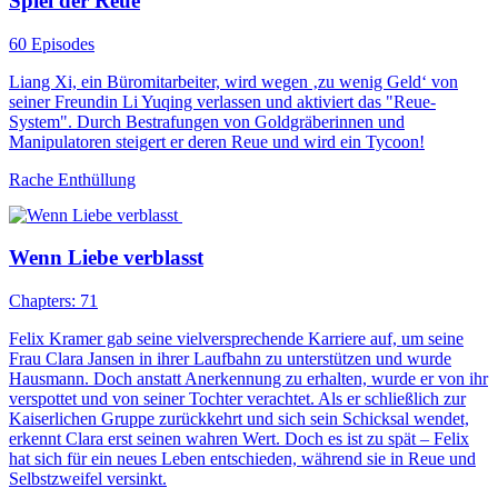
Spiel der Reue
60 Episodes
Liang Xi, ein Büromitarbeiter, wird wegen ‚zu wenig Geld‘ von
seiner Freundin Li Yuqing verlassen und aktiviert das "Reue-
System". Durch Bestrafungen von Goldgräberinnen und
Manipulatoren steigert er deren Reue und wird ein Tycoon!
Rache
Enthüllung
Wenn Liebe verblasst
Chapters: 71
Felix Kramer gab seine vielversprechende Karriere auf, um seine
Frau Clara Jansen in ihrer Laufbahn zu unterstützen und wurde
Hausmann. Doch anstatt Anerkennung zu erhalten, wurde er von ihr
verspottet und von seiner Tochter verachtet. Als er schließlich zur
Kaiserlichen Gruppe zurückkehrt und sich sein Schicksal wendet,
erkennt Clara erst seinen wahren Wert. Doch es ist zu spät – Felix
hat sich für ein neues Leben entschieden, während sie in Reue und
Selbstzweifel versinkt.