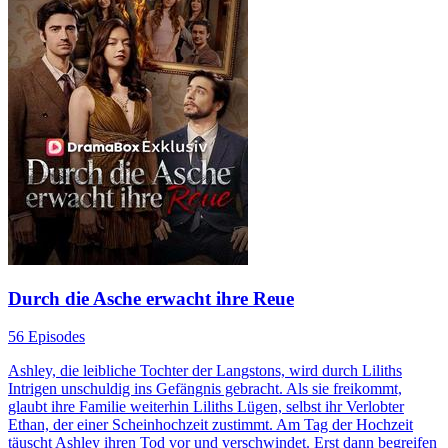
Durch die Asche erwacht ihre Reue
56 Episodes
Ashley, die leibliche Tochter der Langstons, wird durch Liliths
Intrigen unschuldig ins Gefängnis gebracht. Als sie freikommt,
glaubt ihre Familie weiterhin Liliths Lügen, selbst ihr Verlobter
Ethan, der einer Scheinhochzeit zustimmt. Am Tag der Hochzeit
täuscht Ashley ihren Tod vor und verschwindet. Erst dann begreifen