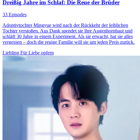
Dreißig Jahre im Schlaf: Die Reue der Brüder
33 Episodes
Adoptivtochter Mingyue wird nach der Rückkehr der leiblichen
Tochter verstoßen. Aus Dank spendet sie ihre Augenhornhaut und
schläft 30 Jahre in einem Experiment. Als sie erwacht, hat sie alles
vergessen – doch die reuige Familie will sie um jeden Preis zurück.
Liebling
Für Liebe opfern