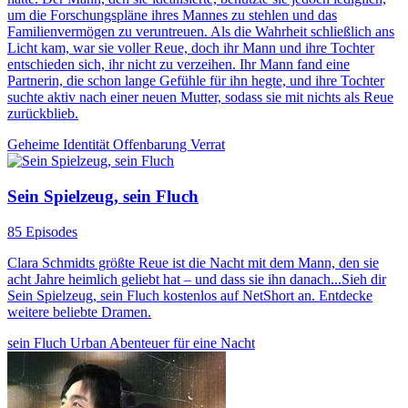
um die Forschungspläne ihres Mannes zu stehlen und das
Familienvermögen zu veruntreuen. Als die Wahrheit schließlich ans
Licht kam, war sie voller Reue, doch ihr Mann und ihre Tochter
entschieden sich, ihr nicht zu verzeihen. Ihr Mann fand eine
Partnerin, die schon lange Gefühle für ihn hegte, und ihre Tochter
suchte aktiv nach einer neuen Mutter, sodass sie mit nichts als Reue
zurückblieb.
Geheime Identität
Offenbarung
Verrat
Sein Spielzeug, sein Fluch
85 Episodes
Clara Schmidts größte Reue ist die Nacht mit dem Mann, den sie
acht Jahre heimlich geliebt hat – und dass sie ihn danach...Sieh dir
Sein Spielzeug, sein Fluch kostenlos auf NetShort an. Entdecke
weitere beliebte Dramen.
sein Fluch
Urban
Abenteuer für eine Nacht