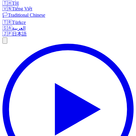
🇹🇭
TH
🇻🇳
Tiếng Việt
🏳️
Traditional Chinese
🇹🇷
Türkçe
🇸🇦
العربية
🇯🇵
日本語