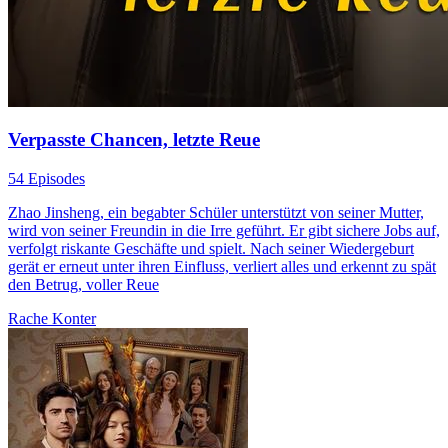
Verpasste Chancen, letzte Reue
54 Episodes
Zhao Jinsheng, ein begabter Schüler unterstützt von seiner Mutter,
wird von seiner Freundin in die Irre geführt. Er gibt sichere Jobs auf,
verfolgt riskante Geschäfte und spielt. Nach seiner Wiedergeburt
gerät er erneut unter ihren Einfluss, verliert alles und erkennt zu spät
den Betrug, voller Reue
Rache
Konter