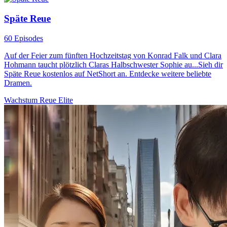
Späte Reue
60 Episodes
Auf der Feier zum fünften Hochzeitstag von Konrad Falk und Clara
Hohmann taucht plötzlich Claras Halbschwester Sophie au...Sieh dir
Späte Reue kostenlos auf NetShort an. Entdecke weitere beliebte
Dramen.
Wachstum
Reue
Elite