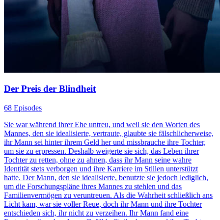
Der Preis der Blindheit
68 Episodes
Sie war während ihrer Ehe untreu, und weil sie den Worten des
Mannes, den sie idealisierte, vertraute, glaubte sie fälschlicherweise,
ihr Mann sei hinter ihrem Geld her und missbrauche ihre Tochter,
um sie zu erpressen. Deshalb weigerte sie sich, das Leben ihrer
Tochter zu retten, ohne zu ahnen, dass ihr Mann seine wahre
Identität stets verborgen und ihre Karriere im Stillen unterstützt
hatte. Der Mann, den sie idealisierte, benutzte sie jedoch lediglich,
um die Forschungspläne ihres Mannes zu stehlen und das
Familienvermögen zu veruntreuen. Als die Wahrheit schließlich ans
Licht kam, war sie voller Reue, doch ihr Mann und ihre Tochter
entschieden sich, ihr nicht zu verzeihen. Ihr Mann fand eine