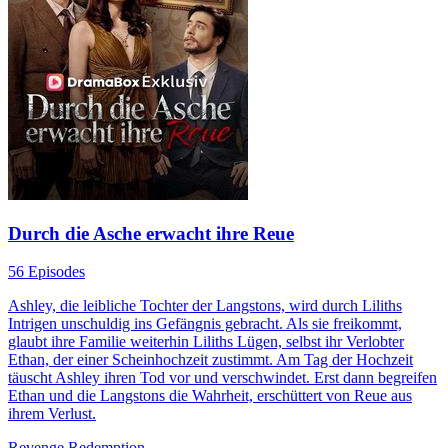
Durch die Asche erwacht ihre Reue
56 Episodes
Ashley, die leibliche Tochter der Langstons, wird durch Liliths
Intrigen unschuldig ins Gefängnis gebracht. Als sie freikommt,
glaubt ihre Familie weiterhin Liliths Lügen, selbst ihr Verlobter
Ethan, der einer Scheinhochzeit zustimmt. Am Tag der Hochzeit
täuscht Ashley ihren Tod vor und verschwindet. Erst dann begreifen
Ethan und die Langstons die Wahrheit, erschüttert von Reue aus
ihrem Verlust.
Revenge
Redemption