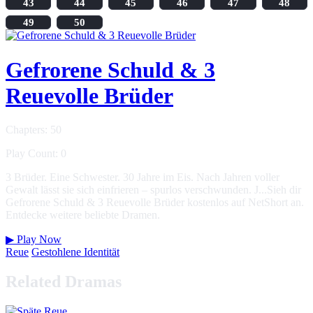
43
44
45
46
47
48
49
50
Gefrorene Schuld & 3
Reuevolle Brüder
Chapters: 50
Play Count: 0
3 Brüder. Eine Schwester. 30 Jahre im Eis. Nach Jahren voller
Gewalt lässt sie sich einfrieren – spurlos verschwunden. J...Sieh dir
Gefrorene Schuld & 3 Reuevolle Brüder kostenlos auf NetShort an.
Entdecke weitere beliebte Dramen.
▶
Play Now
Reue
Gestohlene Identität
Related Dramas