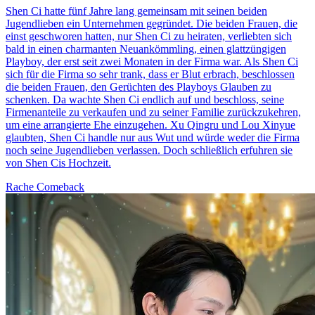
Shen Ci hatte fünf Jahre lang gemeinsam mit seinen beiden
Jugendlieben ein Unternehmen gegründet. Die beiden Frauen, die
einst geschworen hatten, nur Shen Ci zu heiraten, verliebten sich
bald in einen charmanten Neuankömmling, einen glattzüngigen
Playboy, der erst seit zwei Monaten in der Firma war. Als Shen Ci
sich für die Firma so sehr trank, dass er Blut erbrach, beschlossen
die beiden Frauen, den Gerüchten des Playboys Glauben zu
schenken. Da wachte Shen Ci endlich auf und beschloss, seine
Firmenanteile zu verkaufen und zu seiner Familie zurückzukehren,
um eine arrangierte Ehe einzugehen. Xu Qingru und Lou Xinyue
glaubten, Shen Ci handle nur aus Wut und würde weder die Firma
noch seine Jugendlieben verlassen. Doch schließlich erfuhren sie
von Shen Cis Hochzeit.
Rache
Comeback