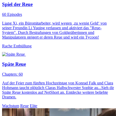
Spiel der Reue
60 Episodes
Liang Xi, ein Büromitarbeiter, wird wegen ‚zu wenig Geld‘ von
seiner Freundin Li Yuqing verlassen und aktiviert das "Reue-
System". Durch Bestrafungen von Goldgräberinnen und
Manipulatoren steigert er deren Reue und wird ein Tycoon!
Rache
Enthüllung
Späte Reue
Chapters: 60
Auf der Feier zum fünften Hochzeitstag von Konrad Falk und Clara
Hohmann taucht plötzlich Claras Halbschwester Sophie au...Sieh dir
Späte Reue kostenlos auf NetShort an. Entdecke weitere beliebte
Dramen.
Wachstum
Reue
Elite