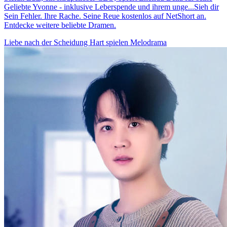
Geliebte Yvonne - inklusive Leberspende und ihrem unge...Sieh dir
Sein Fehler. Ihre Rache. Seine Reue kostenlos auf NetShort an.
Entdecke weitere beliebte Dramen.
Liebe nach der Scheidung
Hart spielen
Melodrama