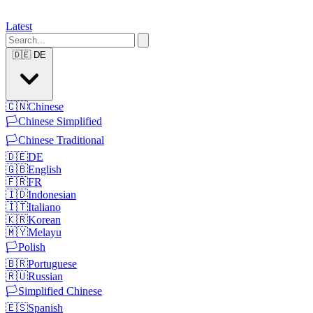
Latest
🇩🇪
DE
🇨🇳
Chinese
🏳️
Chinese Simplified
🏳️
Chinese Traditional
🇩🇪
DE
🇬🇧
English
🇫🇷
FR
🇮🇩
Indonesian
🇮🇹
Italiano
🇰🇷
Korean
🇲🇾
Melayu
🏳️
Polish
🇧🇷
Portuguese
🇷🇺
Russian
🏳️
Simplified Chinese
🇪🇸
Spanish