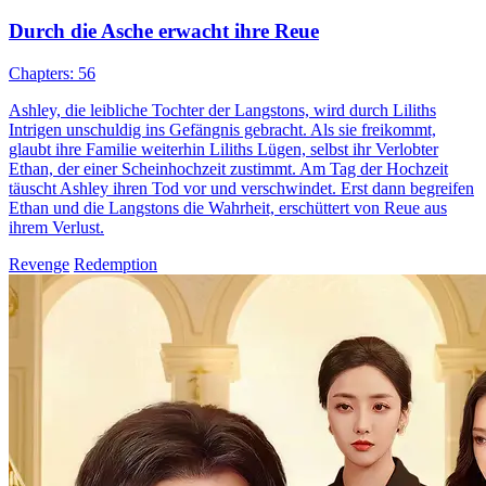
Durch die Asche erwacht ihre Reue
Chapters: 56
Ashley, die leibliche Tochter der Langstons, wird durch Liliths
Intrigen unschuldig ins Gefängnis gebracht. Als sie freikommt,
glaubt ihre Familie weiterhin Liliths Lügen, selbst ihr Verlobter
Ethan, der einer Scheinhochzeit zustimmt. Am Tag der Hochzeit
täuscht Ashley ihren Tod vor und verschwindet. Erst dann begreifen
Ethan und die Langstons die Wahrheit, erschüttert von Reue aus
ihrem Verlust.
Revenge
Redemption