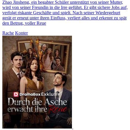
Zhao Jinsheng, ein begabter Schüler unterstützt von seiner Mutter,
wird von seiner Freundin in die Irre geführt. Er gibt sichere Jobs auf,
verfolgt riskante Geschäfte und spielt. Nach seiner Wiedergeburt
gerät er erneut unter ihren Einfluss, verliert alles und erkennt zu spät
den Betrug, voller Reue
Rache
Konter