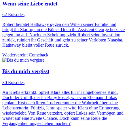
Wenn seine Liebe endet
62 Episodes
Robert heiratet Hathaway gegen den Willen seiner Familie und
bringt ihr Start-up an die Börse. Doch ihr Assistent George hetzt sie
gegen ihn auf. Nach der Scheidung zieht Robert seine Investition
zurück, ruiniert ihr Geschäft und geht zu seiner Verlobten Natasha.
Hathaway bleibt voller Reue zurück.
Wiedervereint
Comeback
Bis du mich vergisst
30 Episodes
An Krebs erkrankt, opfert Klara alles für ihr ungeborenes Kind.
Doch der Unfall, der ihr Baby kostet, war von Ehemann Lukas
geplant. Erst nach ihrem Tod erkennt er die Wahrheit über seine
Lebensretterin. Fünfzig Jahre später wird Klara ohne Erinnerung
wiederbelebt. Von Reue verzehrt, opfert Lukas sein Vermögen und
wartet auf eine zweite Chance. Doch kann seine Reue die
Vergangenheit ungeschehen machen?