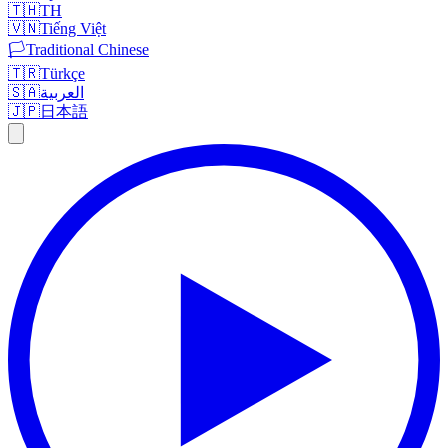
🇹🇭
TH
🇻🇳
Tiếng Việt
🏳️
Traditional Chinese
🇹🇷
Türkçe
🇸🇦
العربية
🇯🇵
日本語