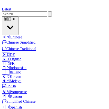
Latest
🇩🇪
DE
🇨🇳
Chinese
🏳️
Chinese Simplified
🏳️
Chinese Traditional
🇩🇪
DE
🇬🇧
English
🇫🇷
FR
🇮🇩
Indonesian
🇮🇹
Italiano
🇰🇷
Korean
🇲🇾
Melayu
🏳️
Polish
🇧🇷
Portuguese
🇷🇺
Russian
🏳️
Simplified Chinese
🇪🇸
Spanish