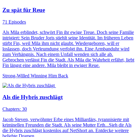
Zu spät für Reue
71 Episodes
Als Mila erblindet, schwört Fin ihr ewige Treue. Doch seine Familie
intrigiert: Sein Bruder Joris stiehlt seine Identität. Im früheren Leben
stirbt Fin, weil Mila ihm nicht glaubt. Wiedergeboren, will er
loslassen, doch Verleumdung verfolgt ihn. Eine Armbanduhr wird
zum Verhängnis. Nach einem Unfall wenden sich alle ab.
Gebrochen verlässt Fin die Stadt. Als Mila die Wahrheit erfährt, liebt
Fin längst eine andere. Mila bleibt in ewiger Reue.
Strong-Willed
Winning Him Back
Als die Hybris zuschlägt
Chapters: 30
Jacob Steven, verwöhnter Erbe eines Milliardärs, tyrannisierte mit
kriminellen Freunden die Stadt. Als seine Mutter Erth...Sieh dir Als
die Hybris zuschlägt kostenlos auf NetShort an. Entdecke weitere
beliebte Dramen.