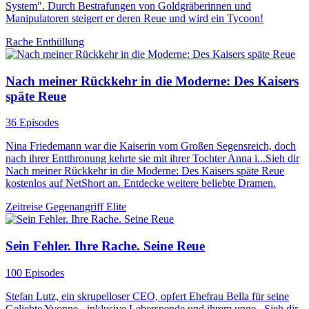
System". Durch Bestrafungen von Goldgräberinnen und
Manipulatoren steigert er deren Reue und wird ein Tycoon!
Rache
Enthüllung
Nach meiner Rückkehr in die Moderne: Des Kaisers
späte Reue
36 Episodes
Nina Friedemann war die Kaiserin vom Großen Segensreich, doch
nach ihrer Entthronung kehrte sie mit ihrer Tochter Anna i...Sieh dir
Nach meiner Rückkehr in die Moderne: Des Kaisers späte Reue
kostenlos auf NetShort an. Entdecke weitere beliebte Dramen.
Zeitreise
Gegenangriff
Elite
Sein Fehler. Ihre Rache. Seine Reue
100 Episodes
Stefan Lutz, ein skrupelloser CEO, opfert Ehefrau Bella für seine
Geliebte Yvonne - inklusive Leberspende und ihrem unge...Sieh dir