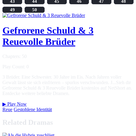
43
44
45
46
47
48
49
50
Gefrorene Schuld & 3
Reuevolle Brüder
Chapters: 50
Play Count: 0
3 Brüder. Eine Schwester. 30 Jahre im Eis. Nach Jahren voller
Gewalt lässt sie sich einfrieren – spurlos verschwunden. J...Sieh dir
Gefrorene Schuld & 3 Reuevolle Brüder kostenlos auf NetShort an.
Entdecke weitere beliebte Dramen.
▶
Play Now
Reue
Gestohlene Identität
Related Dramas