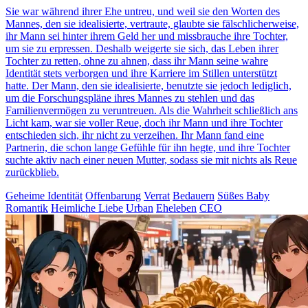
Sie war während ihrer Ehe untreu, und weil sie den Worten des
Mannes, den sie idealisierte, vertraute, glaubte sie fälschlicherweise,
ihr Mann sei hinter ihrem Geld her und missbrauche ihre Tochter,
um sie zu erpressen. Deshalb weigerte sie sich, das Leben ihrer
Tochter zu retten, ohne zu ahnen, dass ihr Mann seine wahre
Identität stets verborgen und ihre Karriere im Stillen unterstützt
hatte. Der Mann, den sie idealisierte, benutzte sie jedoch lediglich,
um die Forschungspläne ihres Mannes zu stehlen und das
Familienvermögen zu veruntreuen. Als die Wahrheit schließlich ans
Licht kam, war sie voller Reue, doch ihr Mann und ihre Tochter
entschieden sich, ihr nicht zu verzeihen. Ihr Mann fand eine
Partnerin, die schon lange Gefühle für ihn hegte, und ihre Tochter
suchte aktiv nach einer neuen Mutter, sodass sie mit nichts als Reue
zurückblieb.
Geheime Identität
Offenbarung
Verrat
Bedauern
Süßes Baby
Romantik
Heimliche Liebe
Urban
Eheleben
CEO