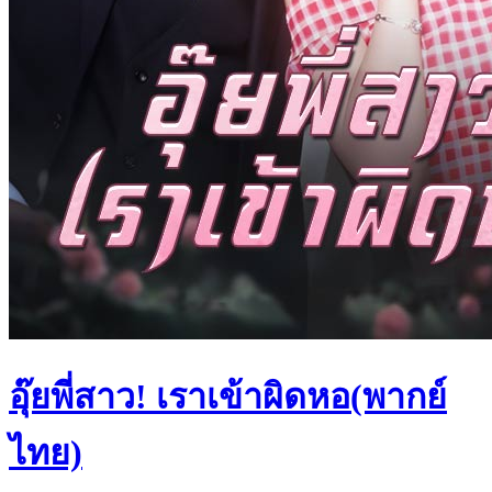
อุ๊ยพี่สาว! เราเข้าผิดหอ(พากย์
ไทย)