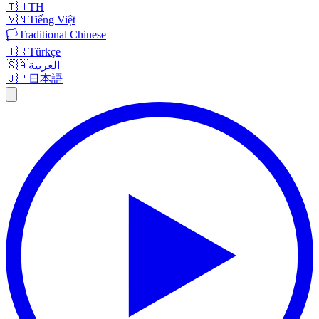
🇹🇭
TH
🇻🇳
Tiếng Việt
🏳️
Traditional Chinese
🇹🇷
Türkçe
🇸🇦
العربية
🇯🇵
日本語