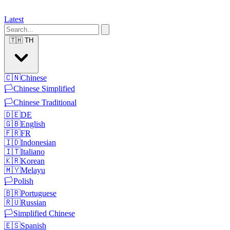
Latest
🇹🇭
TH
🇨🇳
Chinese
🏳️
Chinese Simplified
🏳️
Chinese Traditional
🇩🇪
DE
🇬🇧
English
🇫🇷
FR
🇮🇩
Indonesian
🇮🇹
Italiano
🇰🇷
Korean
🇲🇾
Melayu
🏳️
Polish
🇧🇷
Portuguese
🇷🇺
Russian
🏳️
Simplified Chinese
🇪🇸
Spanish