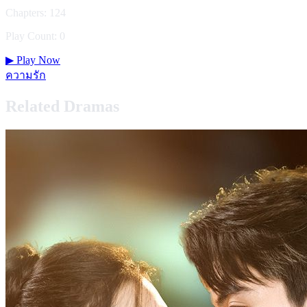
Chapters: 124
Play Count: 0
▶
Play Now
ความรัก
Related Dramas