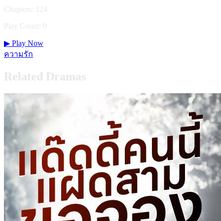
Chapters: 124
Play Count: 0
▶
Play Now
ความรัก
Related Dramas