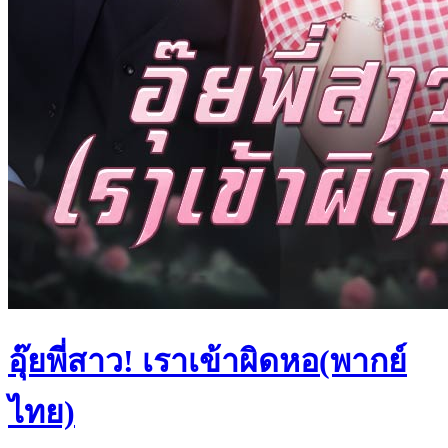
อุ๊ยพี่สาว! เราเข้าผิดหอ(พากย์
ไทย)