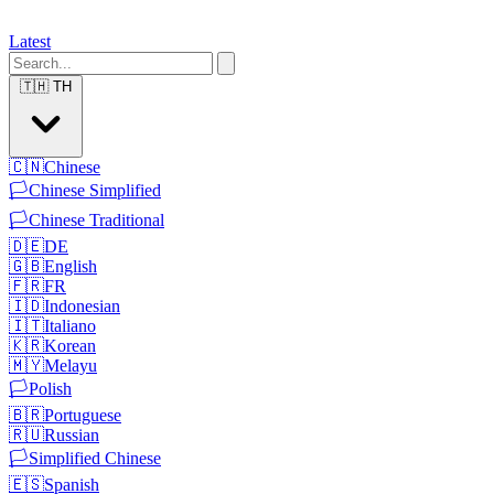
Latest
🇹🇭
TH
🇨🇳
Chinese
🏳️
Chinese Simplified
🏳️
Chinese Traditional
🇩🇪
DE
🇬🇧
English
🇫🇷
FR
🇮🇩
Indonesian
🇮🇹
Italiano
🇰🇷
Korean
🇲🇾
Melayu
🏳️
Polish
🇧🇷
Portuguese
🇷🇺
Russian
🏳️
Simplified Chinese
🇪🇸
Spanish