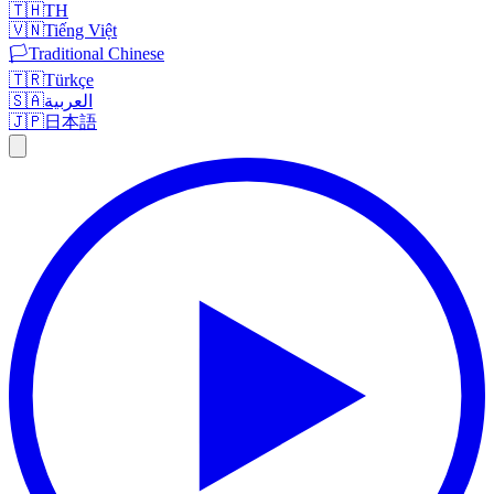
🇹🇭
TH
🇻🇳
Tiếng Việt
🏳️
Traditional Chinese
🇹🇷
Türkçe
🇸🇦
العربية
🇯🇵
日本語