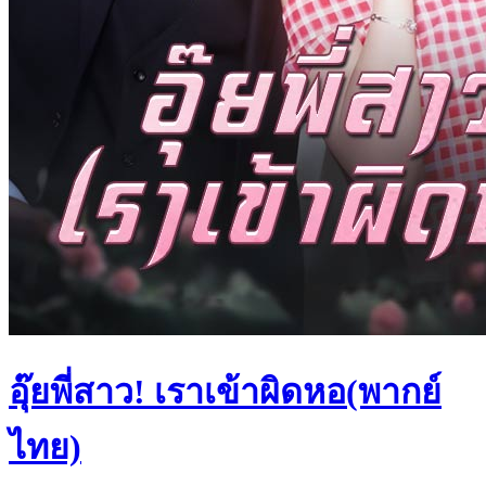
อุ๊ยพี่สาว! เราเข้าผิดหอ(พากย์
ไทย)