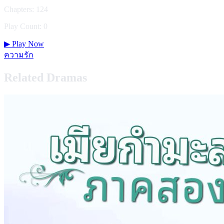
Chapters: 124
Play Count: 0
▶
Play Now
ความรัก
Related Dramas