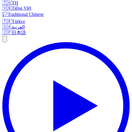
🇹🇭
TH
🇻🇳
Tiếng Việt
🏳️
Traditional Chinese
🇹🇷
Türkçe
🇸🇦
العربية
🇯🇵
日本語