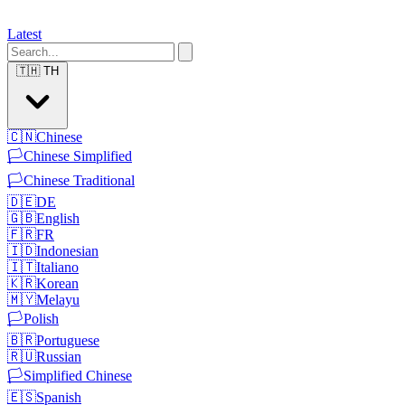
Latest
🇹🇭
TH
🇨🇳
Chinese
🏳️
Chinese Simplified
🏳️
Chinese Traditional
🇩🇪
DE
🇬🇧
English
🇫🇷
FR
🇮🇩
Indonesian
🇮🇹
Italiano
🇰🇷
Korean
🇲🇾
Melayu
🏳️
Polish
🇧🇷
Portuguese
🇷🇺
Russian
🏳️
Simplified Chinese
🇪🇸
Spanish