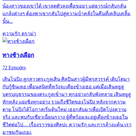
น้องสาวของเขาได้ เขาลดตัวลงเพื่อขอยา แต่ธารณ์กลับกลั่น
แกล้งต่างๆ ต้องพาเขากลับไปสู่ความบ้าคลั่งในคืนที่เคลิบเคลิ้ม
นั้น...
ความรัก
ดราม่า
ทางช้างเผือก
72 Episodes
เสินโน่ปิง ลูกสาวตระกูลเสิน ศิลปินสาวผู้มีพรสวรรค์ เติบโตมา
กับกู้ซินเหอ เพื่อนสนิทที่หวังจะเคียงข้างเธอ แต่เมื่อเสินหยูลู่
บุตรบุญธรรมของตระกูลเข้ามา ทุกอย่างกลับพังทลาย เสินหยูลู่
หักหลัง แย่งชิงทุกอย่าง รวมถึงชีวิตของโน่ปิง หลังจากความ
ตาย โน่ปิงได้โอกาสเริ่มต้นใหม่ เธอกลับมาเพื่อเปิดโปงความ
จริง และพบกับเซียวเนี่ยนกวาง ผู้ที่พร้อมจะอยู่เคียงข้างเธอใน
ชีวิตต่อไป… เรื่องราวของศิลปะ ความรัก และการล้างแค้น เรา
มาชมกันเถอะ