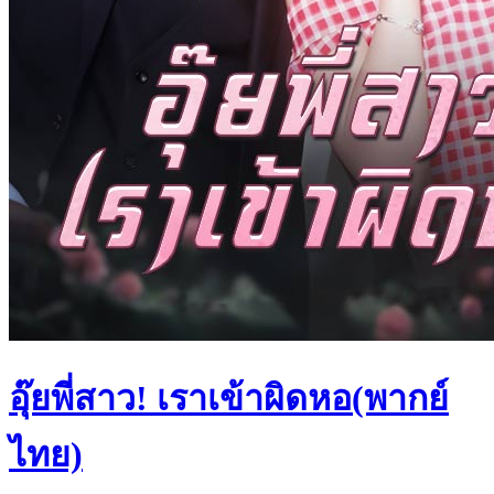
อุ๊ยพี่สาว! เราเข้าผิดหอ(พากย์
ไทย)