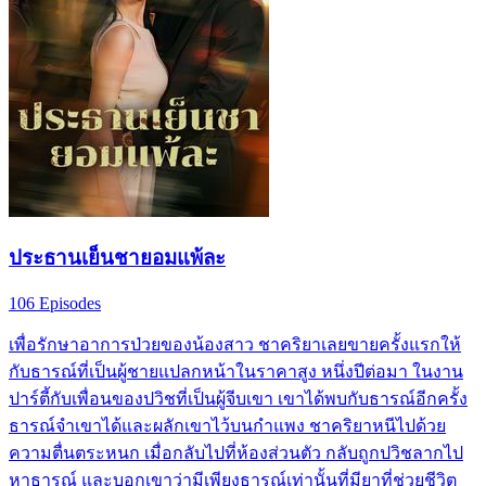
ประธานเย็นชายอมแพ้ละ
106 Episodes
เพื่อรักษาอาการป่วยของน้องสาว ชาคริยาเลยขายครั้งแรกให้
กับธารณ์ที่เป็นผู้ชายแปลกหน้าในราคาสูง หนึ่งปีต่อมา ในงาน
ปาร์ตี้กับเพื่อนของปวิชที่เป็นผู้จีบเขา เขาได้พบกับธารณ์อีกครั้ง
ธารณ์จำเขาได้และผลักเขาไว้บนกำแพง ชาคริยาหนีไปด้วย
ความตื่นตระหนก เมื่อกลับไปที่ห้องส่วนตัว กลับถูกปวิชลากไป
หาธารณ์ และบอกเขาว่ามีเพียงธารณ์เท่านั้นที่มียาที่ช่วยชีวิต