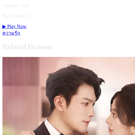
Chapters: 124
Play Count: 0
▶
Play Now
ความรัก
Related Dramas