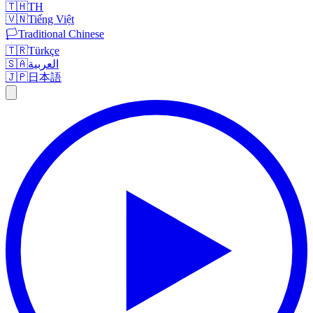
🇹🇭
TH
🇻🇳
Tiếng Việt
🏳️
Traditional Chinese
🇹🇷
Türkçe
🇸🇦
العربية
🇯🇵
日本語