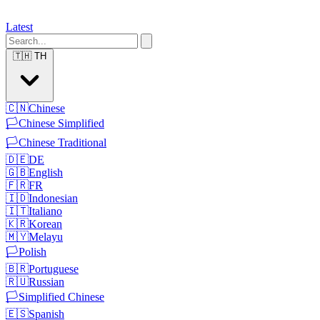
Latest
🇹🇭
TH
🇨🇳
Chinese
🏳️
Chinese Simplified
🏳️
Chinese Traditional
🇩🇪
DE
🇬🇧
English
🇫🇷
FR
🇮🇩
Indonesian
🇮🇹
Italiano
🇰🇷
Korean
🇲🇾
Melayu
🏳️
Polish
🇧🇷
Portuguese
🇷🇺
Russian
🏳️
Simplified Chinese
🇪🇸
Spanish