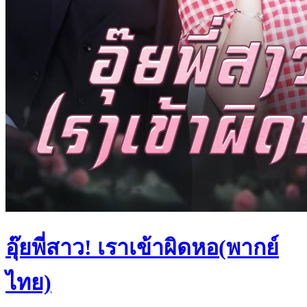
อุ๊ยพี่สาว! เราเข้าผิดหอ(พากย์
ไทย)