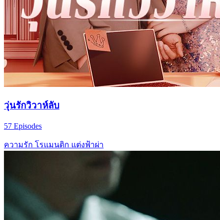
วุ่นรักวิวาห์ลับ
57 Episodes
ความรัก
โรแมนติก
แต่งฟ้าผ่า