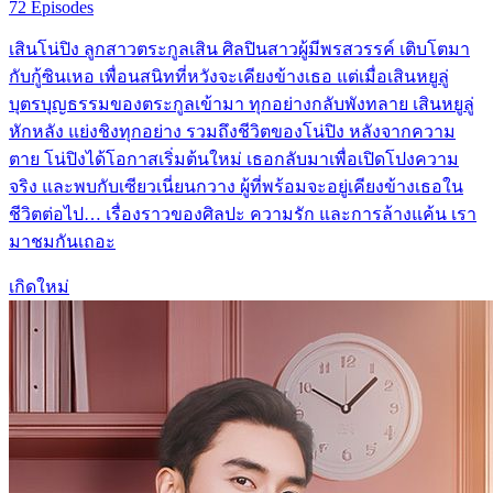
72 Episodes
เสินโน่ปิง ลูกสาวตระกูลเสิน ศิลปินสาวผู้มีพรสวรรค์ เติบโตมา
กับกู้ซินเหอ เพื่อนสนิทที่หวังจะเคียงข้างเธอ แต่เมื่อเสินหยูลู่
บุตรบุญธรรมของตระกูลเข้ามา ทุกอย่างกลับพังทลาย เสินหยูลู่
หักหลัง แย่งชิงทุกอย่าง รวมถึงชีวิตของโน่ปิง หลังจากความ
ตาย โน่ปิงได้โอกาสเริ่มต้นใหม่ เธอกลับมาเพื่อเปิดโปงความ
จริง และพบกับเซียวเนี่ยนกวาง ผู้ที่พร้อมจะอยู่เคียงข้างเธอใน
ชีวิตต่อไป… เรื่องราวของศิลปะ ความรัก และการล้างแค้น เรา
มาชมกันเถอะ
เกิดใหม่