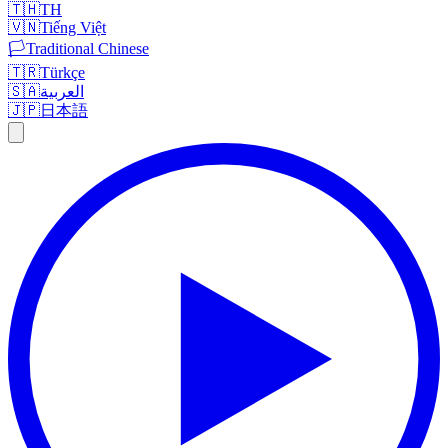
🇹🇭
TH
🇻🇳
Tiếng Việt
🏳️
Traditional Chinese
🇹🇷
Türkçe
🇸🇦
العربية
🇯🇵
日本語