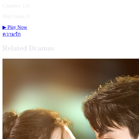
Chapters: 124
Play Count: 0
▶
Play Now
ความรัก
Related Dramas