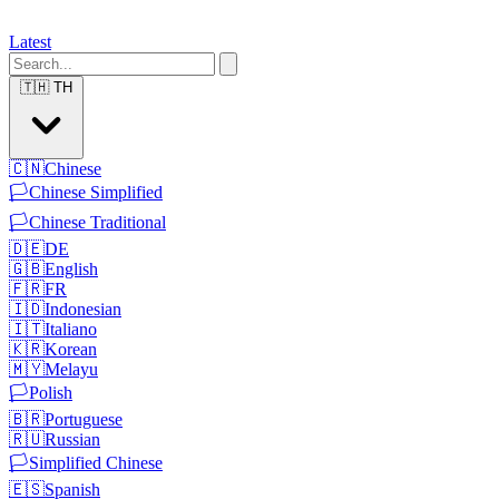
Latest
🇹🇭
TH
🇨🇳
Chinese
🏳️
Chinese Simplified
🏳️
Chinese Traditional
🇩🇪
DE
🇬🇧
English
🇫🇷
FR
🇮🇩
Indonesian
🇮🇹
Italiano
🇰🇷
Korean
🇲🇾
Melayu
🏳️
Polish
🇧🇷
Portuguese
🇷🇺
Russian
🏳️
Simplified Chinese
🇪🇸
Spanish