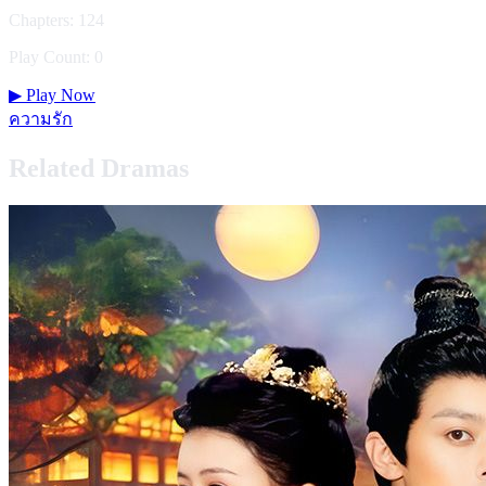
Chapters: 124
Play Count: 0
▶
Play Now
ความรัก
Related Dramas