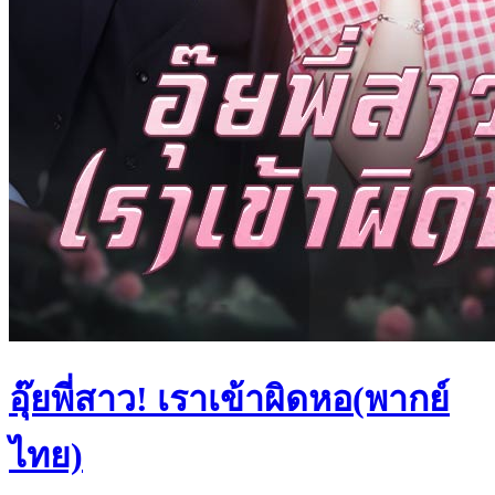
อุ๊ยพี่สาว! เราเข้าผิดหอ(พากย์
ไทย)