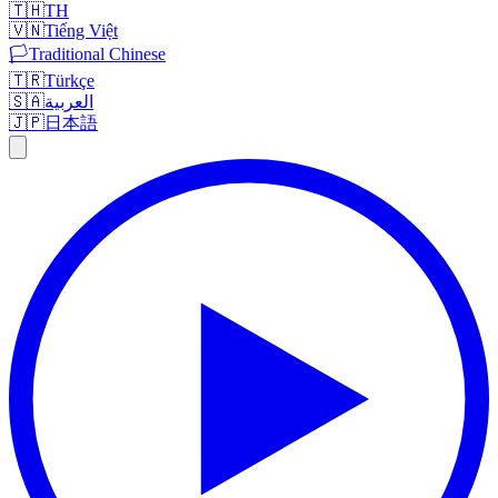
🇹🇭
TH
🇻🇳
Tiếng Việt
🏳️
Traditional Chinese
🇹🇷
Türkçe
🇸🇦
العربية
🇯🇵
日本語