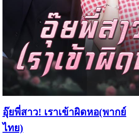
อุ๊ยพี่สาว! เราเข้าผิดหอ(พากย์
ไทย)