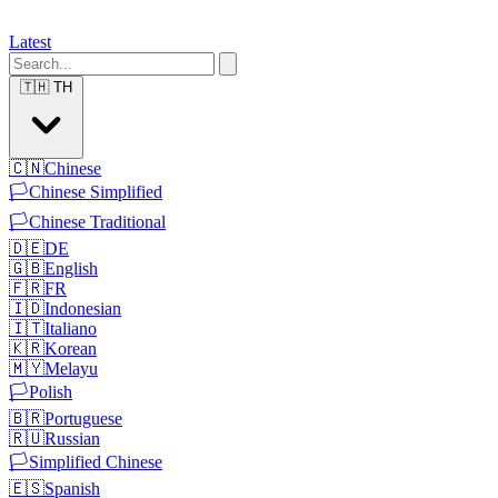
Latest
🇹🇭
TH
🇨🇳
Chinese
🏳️
Chinese Simplified
🏳️
Chinese Traditional
🇩🇪
DE
🇬🇧
English
🇫🇷
FR
🇮🇩
Indonesian
🇮🇹
Italiano
🇰🇷
Korean
🇲🇾
Melayu
🏳️
Polish
🇧🇷
Portuguese
🇷🇺
Russian
🏳️
Simplified Chinese
🇪🇸
Spanish