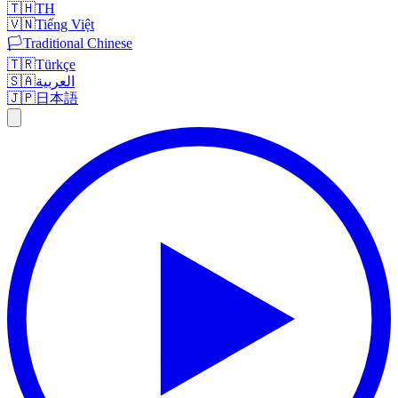
🇹🇭
TH
🇻🇳
Tiếng Việt
🏳️
Traditional Chinese
🇹🇷
Türkçe
🇸🇦
العربية
🇯🇵
日本語