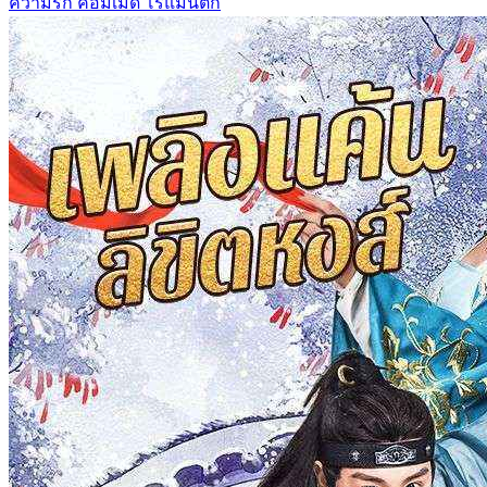
ความรัก
คอมเมดี้
โรแมนติก