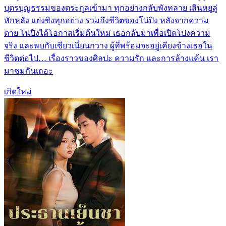
บุตรบุญธรรมของตระกูลเข้ามา ทุกอย่างกลับพังทลาย เสินหยูลู่
หักหลัง แย่งชิงทุกอย่าง รวมถึงชีวิตของโน่ปิง หลังจากความ
ตาย โน่ปิงได้โอกาสเริ่มต้นใหม่ เธอกลับมาเพื่อเปิดโปงความ
จริง และพบกับเซียวเนี่ยนกวาง ผู้ที่พร้อมจะอยู่เคียงข้างเธอใน
ชีวิตต่อไป… เรื่องราวของศิลปะ ความรัก และการล้างแค้น เรา
มาชมกันเถอะ
เกิดใหม่