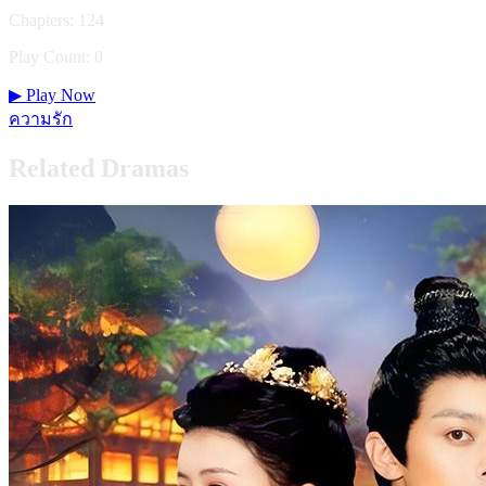
Chapters: 124
Play Count: 0
▶
Play Now
ความรัก
Related Dramas