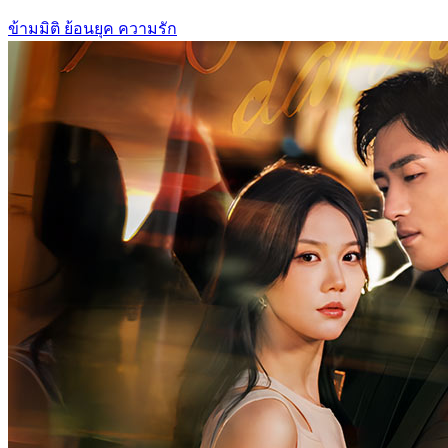
ข้ามมิติ
ย้อนยุค
ความรัก