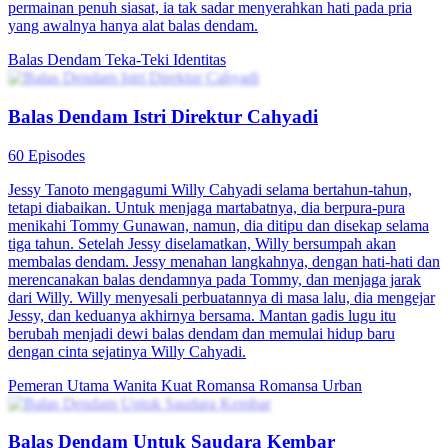
permainan penuh siasat, ia tak sadar menyerahkan hati pada pria
yang awalnya hanya alat balas dendam.
Balas Dendam
Teka-Teki Identitas
Balas Dendam Istri Direktur Cahyadi
60 Episodes
Jessy Tanoto mengagumi Willy Cahyadi selama bertahun-tahun,
tetapi diabaikan. Untuk menjaga martabatnya, dia berpura-pura
menikahi Tommy Gunawan, namun, dia ditipu dan disekap selama
tiga tahun. Setelah Jessy diselamatkan, Willy bersumpah akan
membalas dendam. Jessy menahan langkahnya, dengan hati-hati dan
merencanakan balas dendamnya pada Tommy, dan menjaga jarak
dari Willy. Willy menyesali perbuatannya di masa lalu, dia mengejar
Jessy, dan keduanya akhirnya bersama. Mantan gadis lugu itu
berubah menjadi dewi balas dendam dan memulai hidup baru
dengan cinta sejatinya Willy Cahyadi.
Pemeran Utama Wanita Kuat
Romansa
Romansa Urban
Balas Dendam Untuk Saudara Kembar