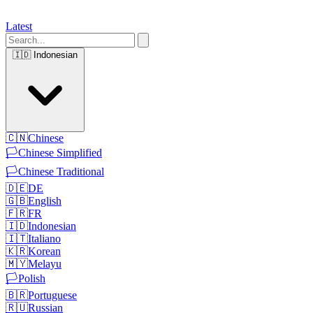
Latest
🇮🇩
Indonesian
🇨🇳
Chinese
🏳️
Chinese Simplified
🏳️
Chinese Traditional
🇩🇪
DE
🇬🇧
English
🇫🇷
FR
🇮🇩
Indonesian
🇮🇹
Italiano
🇰🇷
Korean
🇲🇾
Melayu
🏳️
Polish
🇧🇷
Portuguese
🇷🇺
Russian