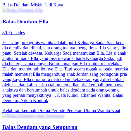
Balas Dendam
Miskin Jadi Kaya
Balas Dendam Ella
80 Episodes
Ella sang protagonis wanita adalah putri Keluarga Sada. Saat kecil,
dia diculik dan dijual, lalu orang tuanya mengadopsi Lia yang yatim
piatu. Setelah dewasa, Keluarga Sada menemukan Ella. Lia si anak
angkat iri pada Ella yang bisa mewarisi harta Keluarga Sada, jadi
dia bekerja sama dengan Brian, tunangan Ella, untuk mencelakai
Ella dan membunuh ibunya Ella. Tapi secara nggak sengaja, mereka
malah membuat Ella mengandung anak Jordan sang protagonis pria
yang kaya. Ella pura-pura mati dalam kebakaran yang disebabkan
oleh Lia dan kabur. Lima tahun kemudian, dia kembali membawa
anaknya dan bersumpah untuk balas dendam pada orang-orang
yang pernah menyakitinya ... Kata Kunci: Channel Wanita, Balas
Dendam, Nikah Kontrak
Kelahiran kembali
Drama Periode
Pemeran Utama Wanita Kuat
Balas Dendam yang Sempurna