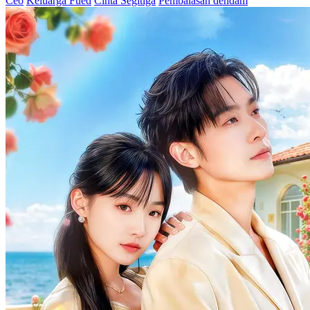
Ceo
Keluarga Fued
Cinta Segitiga
Pembalasan dendam