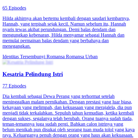
65 Episodes
Hilda akhirnya akan bertemu kembali dengan saudari kembarnya,
Hannah, yang terpisah sejak kecil. Namun sebelum itu, Hannah
nyaris tewas akibat perundungan. Demi balas dendam dan
mengungkap kebenaran, Hilda menyamar sebagai Hannah dan
memulai permainan balas dendam yang berbahaya dan
menegangkan.
Identitas Tersembunyi
Romansa
Romansa Urban
Kesatria Pelindung Istri
77 Episodes
Dia kembali sebagai Dewa Perang yang terhormat setelah
meninggalkan malam pernikahan. Dengan prestasi yang luar biasa,
kekayaan yang melimpah, dan kekuasaan yang merajalela, dia pun
menjadi tidak terkalahkan. Sepuluh tahun kemudian, ketika kembali
dengan sukses, segalanya telah berubah. Orang tuanya sudah tiada,
teman-temannya juga sudah pergi. Bahkan calon istrinya yang
belum menikah pun disukai oleh seorang tuan muda tolol yang kaya
raya. Keluarganya penuh dengan orang yang haus akan kekuasaan.