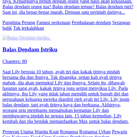
raya. Keluarganya penuh dengan orang yang haus akan kekuasaan.
Balas dendam orang tua? Balas dendam teman? Balas dendam istri?
Saat ini, dia benar-benar marah. Dengan satu perintah darinya...
Panglima Perang
Fantasi perkotaan
Pembalasan dendam
Serangan
balik
Tak terkalahkan
Balas Dendam Istriku
Chapters: 80
Saat Lily berusia 10 tahun, ayah tiri dan kakak tirinya pindah
bersama dia dan ibunya. Tak disangka, setiap kali ayah tirinya
mabuk, dia akan memukul Lily dan ibunya. Selain itu, dibawah
hasutan sang ayah, kakak tirinya juga sering menyiksa Lily. Pada
akhirnya, ibu Lily yang tidak tahan memilih untuk bunuh diri dan
perusahaan keluarga mereka diambil oleh ayah tiri Lily. Lily ingin
balas dendam, tapi ayah tirinya kaya dan berkuasa. Akhirnya,
seorang pria membantu memalsukan kematian Lily dan
membawanya pindah ke negara lain. 15 tahun kemudian, Lily
kembali dan dia hendak memanfaatkan Max untuk balas dendam.
Pemeran Utama Wanita Kuat
Romansa
Romansa Urban
Pewaris