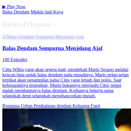
▶
Play Now
Balas Dendam
Miskin Jadi Kaya
Related Dramas
Balas Dendam Sempurna Menjelang Ajal
100 Episodes
Citra Wiltra yang akan segera mati, mendekati Mario Sesano melalui
kencan buta untuk balas dendam pada musuhnya. Mario pelan-pelan
terpikat akan penampilan palsu Citra yang lemah dan polos. Saat
kebenarannya terungkap, Mario bukannya menjauhi Citra, tetapi
malah membantunya balas dendam. Keduanya bekerja sama
selangkah demi selangkah menghancurkan musuh.
Romansa Urban
Pembalasan dendam
Keluarga Fued