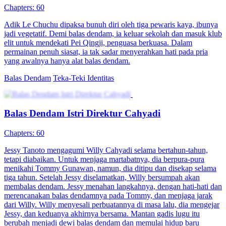
Chapters: 60
Adik Le Chuchu dipaksa bunuh diri oleh tiga pewaris kaya, ibunya
jadi vegetatif. Demi balas dendam, ia keluar sekolah dan masuk klub
elit untuk mendekati Pei Qingji, penguasa berkuasa. Dalam
permainan penuh siasat, ia tak sadar menyerahkan hati pada pria
yang awalnya hanya alat balas dendam.
Balas Dendam
Teka-Teki Identitas
Balas Dendam Istri Direktur Cahyadi
Chapters: 60
Jessy Tanoto mengagumi Willy Cahyadi selama bertahun-tahun,
tetapi diabaikan. Untuk menjaga martabatnya, dia berpura-pura
menikahi Tommy Gunawan, namun, dia ditipu dan disekap selama
tiga tahun. Setelah Jessy diselamatkan, Willy bersumpah akan
membalas dendam. Jessy menahan langkahnya, dengan hati-hati dan
merencanakan balas dendamnya pada Tommy, dan menjaga jarak
dari Willy. Willy menyesali perbuatannya di masa lalu, dia mengejar
Jessy, dan keduanya akhirnya bersama. Mantan gadis lugu itu
berubah menjadi dewi balas dendam dan memulai hidup baru