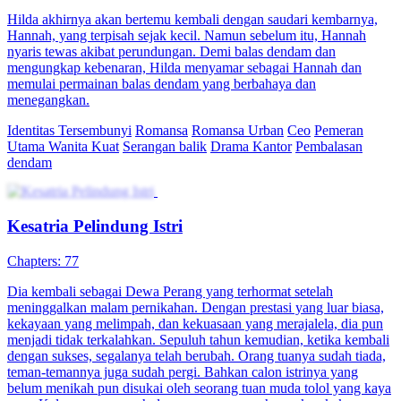
Hilda akhirnya akan bertemu kembali dengan saudari kembarnya,
Hannah, yang terpisah sejak kecil. Namun sebelum itu, Hannah
nyaris tewas akibat perundungan. Demi balas dendam dan
mengungkap kebenaran, Hilda menyamar sebagai Hannah dan
memulai permainan balas dendam yang berbahaya dan
menegangkan.
Identitas Tersembunyi
Romansa
Romansa Urban
Ceo
Pemeran
Utama Wanita Kuat
Serangan balik
Drama Kantor
Pembalasan
dendam
Kesatria Pelindung Istri
Chapters: 77
Dia kembali sebagai Dewa Perang yang terhormat setelah
meninggalkan malam pernikahan. Dengan prestasi yang luar biasa,
kekayaan yang melimpah, dan kekuasaan yang merajalela, dia pun
menjadi tidak terkalahkan. Sepuluh tahun kemudian, ketika kembali
dengan sukses, segalanya telah berubah. Orang tuanya sudah tiada,
teman-temannya juga sudah pergi. Bahkan calon istrinya yang
belum menikah pun disukai oleh seorang tuan muda tolol yang kaya