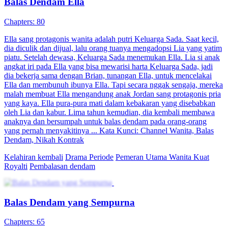
Balas Dendam Ella
Chapters: 80
Ella sang protagonis wanita adalah putri Keluarga Sada. Saat kecil,
dia diculik dan dijual, lalu orang tuanya mengadopsi Lia yang yatim
piatu. Setelah dewasa, Keluarga Sada menemukan Ella. Lia si anak
angkat iri pada Ella yang bisa mewarisi harta Keluarga Sada, jadi
dia bekerja sama dengan Brian, tunangan Ella, untuk mencelakai
Ella dan membunuh ibunya Ella. Tapi secara nggak sengaja, mereka
malah membuat Ella mengandung anak Jordan sang protagonis pria
yang kaya. Ella pura-pura mati dalam kebakaran yang disebabkan
oleh Lia dan kabur. Lima tahun kemudian, dia kembali membawa
anaknya dan bersumpah untuk balas dendam pada orang-orang
yang pernah menyakitinya ... Kata Kunci: Channel Wanita, Balas
Dendam, Nikah Kontrak
Kelahiran kembali
Drama Periode
Pemeran Utama Wanita Kuat
Royalti
Pembalasan dendam
Balas Dendam yang Sempurna
Chapters: 65