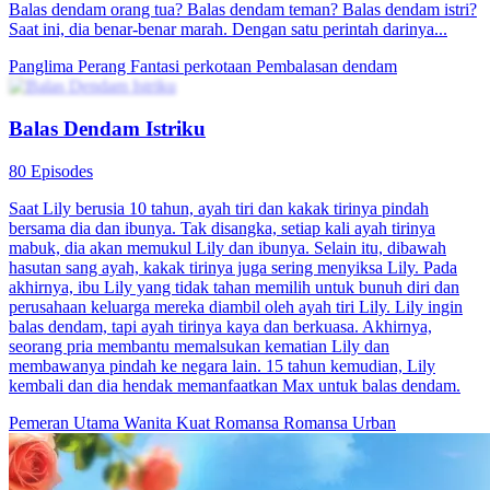
Balas dendam orang tua? Balas dendam teman? Balas dendam istri?
Saat ini, dia benar-benar marah. Dengan satu perintah darinya...
Panglima Perang
Fantasi perkotaan
Pembalasan dendam
Balas Dendam Istriku
80 Episodes
Saat Lily berusia 10 tahun, ayah tiri dan kakak tirinya pindah
bersama dia dan ibunya. Tak disangka, setiap kali ayah tirinya
mabuk, dia akan memukul Lily dan ibunya. Selain itu, dibawah
hasutan sang ayah, kakak tirinya juga sering menyiksa Lily. Pada
akhirnya, ibu Lily yang tidak tahan memilih untuk bunuh diri dan
perusahaan keluarga mereka diambil oleh ayah tiri Lily. Lily ingin
balas dendam, tapi ayah tirinya kaya dan berkuasa. Akhirnya,
seorang pria membantu memalsukan kematian Lily dan
membawanya pindah ke negara lain. 15 tahun kemudian, Lily
kembali dan dia hendak memanfaatkan Max untuk balas dendam.
Pemeran Utama Wanita Kuat
Romansa
Romansa Urban