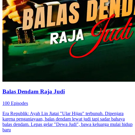
Balas Dendam Raja Judi
100 Episodes
Era Republik: Ayah Lin Jiatai "Ular Hijau" terbunuh. Dipenjara
karena penganiayaan, balas dendam lewat judi tapi sadar bahaya
balas dendam. Lepas gelar "Dewa Judi", bawa keluarga mulai hidup
baru