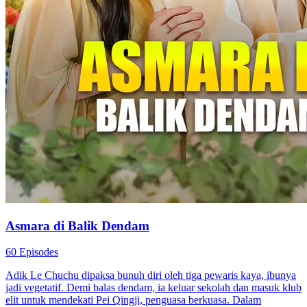
Asmara di Balik Dendam
60 Episodes
Adik Le Chuchu dipaksa bunuh diri oleh tiga pewaris kaya, ibunya
jadi vegetatif. Demi balas dendam, ia keluar sekolah dan masuk klub
elit untuk mendekati Pei Qingji, penguasa berkuasa. Dalam