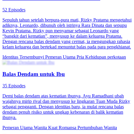
52 Episodes
Sepuluh tahun setelah berpura-pura mati, Rizky Pratama mengetahui
adiknya, Leonardo, dibunuh oleh istrinya Rara Dinata dan sepupu
Kevin Pratama. Rizky pun menyamar sebagai Leonardo yang
“bangkit dari kematian”, menyusup ke dalam keluarga Pratama.
Dengan rencana balas dendam yang cermat, ia mengungkap rahasia
kelam keluarga dan bertekad menuntut balas pada para pengkhianat.
Identitas Tersembunyi
Pemeran Utama Pria
Kehidupan perkotaan
Balas Dendam untuk Ibu
35 Episodes
Demi balas dendam atas kematian ibunya, Ayu Ramadhani ubah
wajahnya mirip rival dan menyusup ke lingkaran Tuan Muda Rizky
sebagai pengganti. Dengan identitas baru, ia mulai rencana balas
dendam penuh risiko untuk ungkap kebenaran di balik kematian
ibunya.
Pemeran Utama Wanita Kuat
Romansa
Pertumbuhan Wanita