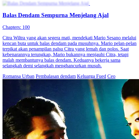
Balas Dendam Sempurna Menjelang Ajal
Chapters: 100
Citra Wiltra yang akan segera mati, mendekati Mario Sesano melalui
kencan buta untuk balas dendam pada musuhnya. Mario pelan-pelan
terpikat akan penampilan palsu Citra yang lemah dan polos. Saat
kebenarannya terungkap, Mario bukannya menjauhi Citra, tetapi
malah membantunya balas dendam. Keduanya bekerja sama
selangkah demi selangkah menghancurkan musuh.
Romansa Urban
Pembalasan dendam
Keluarga Fued
Ceo