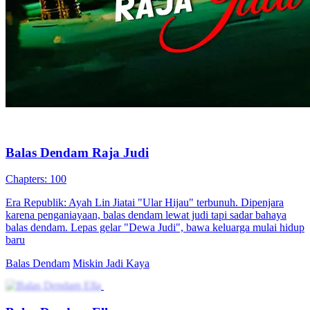
Balas Dendam Raja Judi
Chapters: 100
Era Republik: Ayah Lin Jiatai "Ular Hijau" terbunuh. Dipenjara
karena penganiayaan, balas dendam lewat judi tapi sadar bahaya
balas dendam. Lepas gelar "Dewa Judi", bawa keluarga mulai hidup
baru
Balas Dendam
Miskin Jadi Kaya