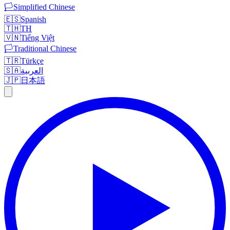
🏳️
Simplified Chinese
🇪🇸
Spanish
🇹🇭
TH
🇻🇳
Tiếng Việt
🏳️
Traditional Chinese
🇹🇷
Türkçe
🇸🇦
العربية
🇯🇵
日本語