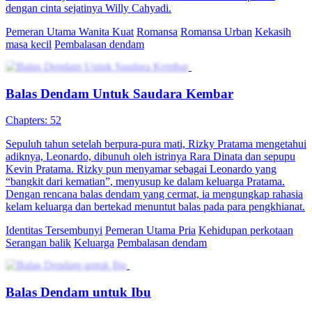
dengan cinta sejatinya Willy Cahyadi.
Pemeran Utama Wanita Kuat
Romansa
Romansa Urban
Kekasih
masa kecil
Pembalasan dendam
Balas Dendam Untuk Saudara Kembar
Chapters: 52
Sepuluh tahun setelah berpura-pura mati, Rizky Pratama mengetahui
adiknya, Leonardo, dibunuh oleh istrinya Rara Dinata dan sepupu
Kevin Pratama. Rizky pun menyamar sebagai Leonardo yang
“bangkit dari kematian”, menyusup ke dalam keluarga Pratama.
Dengan rencana balas dendam yang cermat, ia mengungkap rahasia
kelam keluarga dan bertekad menuntut balas pada para pengkhianat.
Identitas Tersembunyi
Pemeran Utama Pria
Kehidupan perkotaan
Serangan balik
Keluarga
Pembalasan dendam
Balas Dendam untuk Ibu