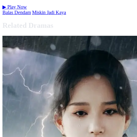
▶
Play Now
Balas Dendam
Miskin Jadi Kaya
Related Dramas