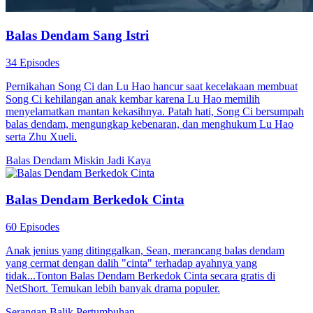
Balas Dendam Sang Istri
34 Episodes
Pernikahan Song Ci dan Lu Hao hancur saat kecelakaan membuat
Song Ci kehilangan anak kembar karena Lu Hao memilih
menyelamatkan mantan kekasihnya. Patah hati, Song Ci bersumpah
balas dendam, mengungkap kebenaran, dan menghukum Lu Hao
serta Zhu Xueli.
Balas Dendam
Miskin Jadi Kaya
Balas Dendam Berkedok Cinta
60 Episodes
Anak jenius yang ditinggalkan, Sean, merancang balas dendam
yang cermat dengan dalih "cinta" terhadap ayahnya yang
tidak...Tonton Balas Dendam Berkedok Cinta secara gratis di
NetShort. Temukan lebih banyak drama populer.
Serangan Balik
Pertumbuhan