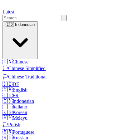
Latest
🇮🇩
Indonesian
🇨🇳
Chinese
🏳️
Chinese Simplified
🏳️
Chinese Traditional
🇩🇪
DE
🇬🇧
English
🇫🇷
FR
🇮🇩
Indonesian
🇮🇹
Italiano
🇰🇷
Korean
🇲🇾
Melayu
🏳️
Polish
🇧🇷
Portuguese
🇷🇺
Russian