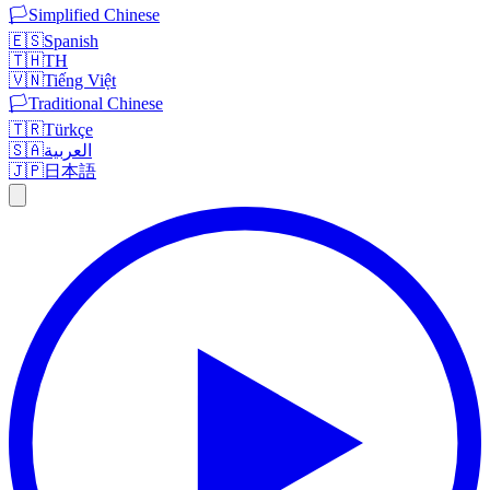
🏳️
Simplified Chinese
🇪🇸
Spanish
🇹🇭
TH
🇻🇳
Tiếng Việt
🏳️
Traditional Chinese
🇹🇷
Türkçe
🇸🇦
العربية
🇯🇵
日本語