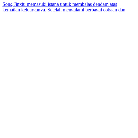
Song Jinxiu memasuki istana untuk membalas dendam atas
kematian keluarganya. Setelah mengalami berbagai cobaan dan
kesulitan, dia akhirnya berhasil membongkar wajah asli Permaisuri
Xiao Yu'er dan naik ke posisi Permaisuri. Melalui perjalanan balas
dendam Song Jinxiu, cerita ini menggambarkan perebutan
kekuasaan dan kompleksitas sifat manusia di dalam harem kerajaan.
Pada akhirnya, keadilan menang, para penjahat dihukum, dan Song
Jinxiu menemukan kebahagiaannya sendiri.
Balas Dendam
Teka-Teki Identitas