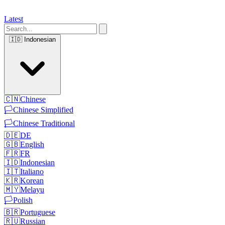
Latest
🇮🇩
Indonesian
🇨🇳
Chinese
🏳️
Chinese Simplified
🏳️
Chinese Traditional
🇩🇪
DE
🇬🇧
English
🇫🇷
FR
🇮🇩
Indonesian
🇮🇹
Italiano
🇰🇷
Korean
🇲🇾
Melayu
🏳️
Polish
🇧🇷
Portuguese
🇷🇺
Russian