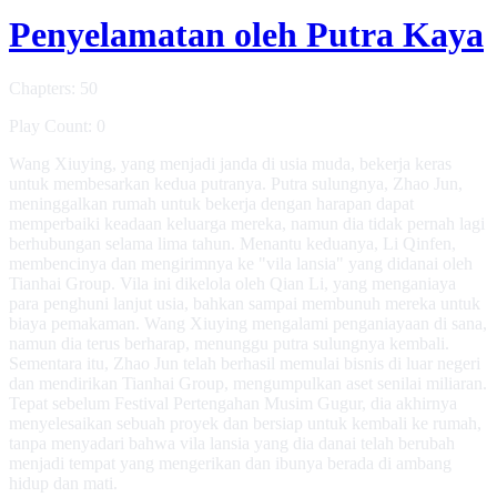
Penyelamatan oleh Putra Kaya
Chapters: 50
Play Count: 0
Wang Xiuying, yang menjadi janda di usia muda, bekerja keras
untuk membesarkan kedua putranya. Putra sulungnya, Zhao Jun,
meninggalkan rumah untuk bekerja dengan harapan dapat
memperbaiki keadaan keluarga mereka, namun dia tidak pernah lagi
berhubungan selama lima tahun. Menantu keduanya, Li Qinfen,
membencinya dan mengirimnya ke "vila lansia" yang didanai oleh
Tianhai Group. Vila ini dikelola oleh Qian Li, yang menganiaya
para penghuni lanjut usia, bahkan sampai membunuh mereka untuk
biaya pemakaman. Wang Xiuying mengalami penganiayaan di sana,
namun dia terus berharap, menunggu putra sulungnya kembali.
Sementara itu, Zhao Jun telah berhasil memulai bisnis di luar negeri
dan mendirikan Tianhai Group, mengumpulkan aset senilai miliaran.
Tepat sebelum Festival Pertengahan Musim Gugur, dia akhirnya
menyelesaikan sebuah proyek dan bersiap untuk kembali ke rumah,
tanpa menyadari bahwa vila lansia yang dia danai telah berubah
menjadi tempat yang mengerikan dan ibunya berada di ambang
hidup dan mati.