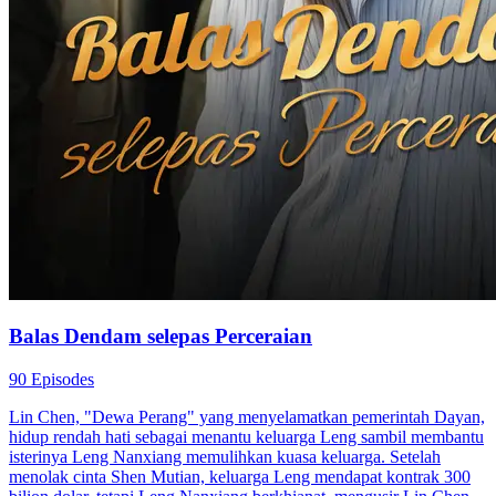
Balas Dendam yang Sempurna
65 Episodes
Hilda akhirnya akan bertemu kembali dengan saudari kembarnya,
Hannah, yang terpisah sejak kecil. Namun sebelum itu, Hannah
nyaris tewas akibat perundungan. Demi balas dendam dan
mengungkap kebenaran, Hilda menyamar sebagai Hannah dan
memulai permainan balas dendam yang berbahaya dan
menegangkan.
Identitas Tersembunyi
Romansa
Romansa Urban