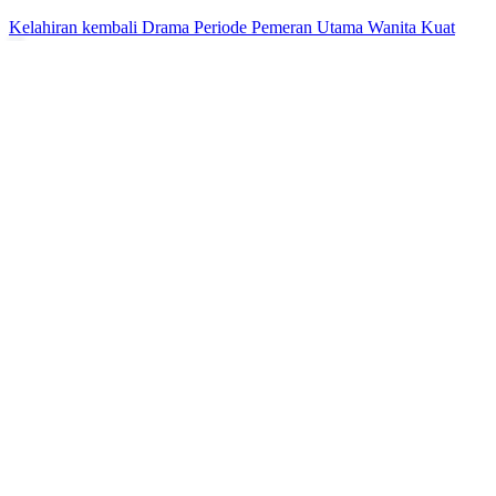
Balas Dendam
Miskin jadi Kaya
Rahasia Masa Lalu, Cinta dan Balas Dendam
80 Episodes
Demi menyembuhkan anaknya, Permata Pranoto kembali ke tanah
air dan bertemu lagi dengan Aditya, ayah dari ketiga
anaknya...Tonton Rahasia Masa Lalu, Cinta dan Balas Dendam
secara gratis di NetShort. Temukan lebih banyak drama populer.
Cinta dan Balas Dendam
Cinta Romantis
Bayi Lucu