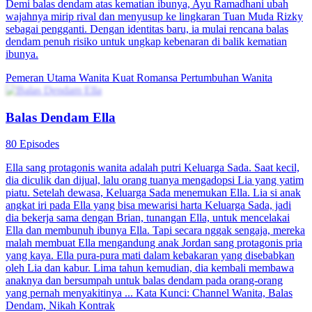
Balas Dendam selepas Perceraian
90 Episodes
Lin Chen, "Dewa Perang" yang menyelamatkan pemerintah Dayan,
hidup rendah hati sebagai menantu keluarga Leng sambil membantu
isterinya Leng Nanxiang memulihkan kuasa keluarga. Setelah
menolak cinta Shen Mutian, keluarga Leng mendapat kontrak 300
bilion dolar, tetapi Leng Nanxiang berkhianat, mengusir Lin Chen.
Marah, Lin Chen bersumpah balas dendam sementara Zhong
Manlin, tanpa mengetahui identiti sebenarnya, dimanipulasi menjadi
musuhnya. Ironinya, Lin Chen sebenarnya adalah kuasa sebenar di
sebalik segalanya.