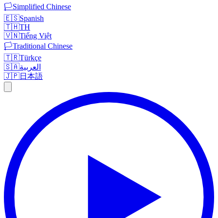
🏳️
Simplified Chinese
🇪🇸
Spanish
🇹🇭
TH
🇻🇳
Tiếng Việt
🏳️
Traditional Chinese
🇹🇷
Türkçe
🇸🇦
العربية
🇯🇵
日本語