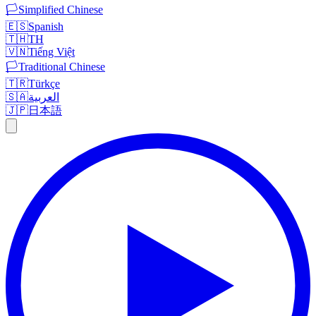
🏳️
Simplified Chinese
🇪🇸
Spanish
🇹🇭
TH
🇻🇳
Tiếng Việt
🏳️
Traditional Chinese
🇹🇷
Türkçe
🇸🇦
العربية
🇯🇵
日本語