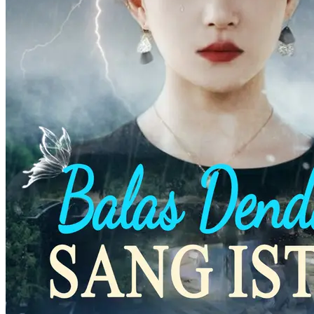
Ciuman dan Balas Dendam
66 Episodes
Setelah ditipu, Shen Yanxin terlahir kembali dan menghadapi musuh
masa lalunya, Shen Yichuan. Bertekad untuk membalas dendam dan
menyelesaikan dendam lama, dia memulai perjalanan balas dendam.
Pada saat yang sama, cinta memasuki hidupnya, dan dia dengan
terampil menyeimbangkan antara balas dendam dan romansa. Dia
menjalani hidup tanpa penyesalan, penuh dengan cinta yang manis
dan kepuasan untuk membalaskan dendam.
Balas Dendam
Teka-Teki Identitas