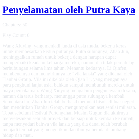
Penyelamatan oleh Putra Kaya
Chapters: 50
Play Count: 0
Wang Xiuying, yang menjadi janda di usia muda, bekerja keras
untuk membesarkan kedua putranya. Putra sulungnya, Zhao Jun,
meninggalkan rumah untuk bekerja dengan harapan dapat
memperbaiki keadaan keluarga mereka, namun dia tidak pernah lagi
berhubungan selama lima tahun. Menantu keduanya, Li Qinfen,
membencinya dan mengirimnya ke "vila lansia" yang didanai oleh
Tianhai Group. Vila ini dikelola oleh Qian Li, yang menganiaya
para penghuni lanjut usia, bahkan sampai membunuh mereka untuk
biaya pemakaman. Wang Xiuying mengalami penganiayaan di sana,
namun dia terus berharap, menunggu putra sulungnya kembali.
Sementara itu, Zhao Jun telah berhasil memulai bisnis di luar negeri
dan mendirikan Tianhai Group, mengumpulkan aset senilai miliaran.
Tepat sebelum Festival Pertengahan Musim Gugur, dia akhirnya
menyelesaikan sebuah proyek dan bersiap untuk kembali ke rumah,
tanpa menyadari bahwa vila lansia yang dia danai telah berubah
menjadi tempat yang mengerikan dan ibunya berada di ambang
hidup dan mati.