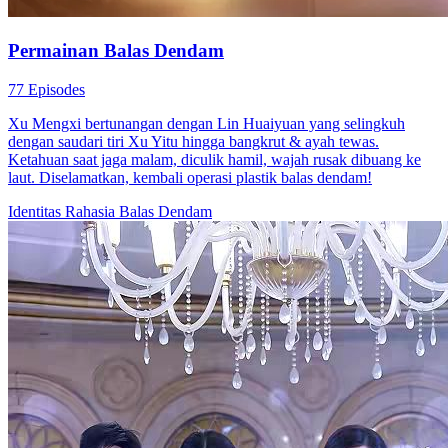
Permainan Balas Dendam
77 Episodes
Xu Mengxi bertunangan dengan Lin Huaiyuan yang selingkuh
dengan saudari tiri Xu Yitu hingga bangkrut & ayah tewas.
Ketahuan saat jaga malam, diculik hamil, wajah rusak dibuang ke
laut. Diselamatkan, kembali operasi plastik balas dendam!
Identitas Rahasia
Balas Dendam