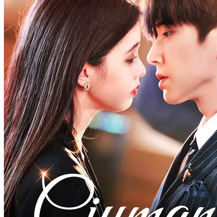
Ciuman Lembut dari Jurang
60 Episodes
Setelah menemui keluarga rahsia suaminya Jiang Zhongting, Yan
Huan merancang balas dendam. Menggunakan gundik dan anak
untuk mendedahkan rahsia gelapnya, bersekutu dengan mangsa lain
sementara konspirasi lebih dalam menghampiri.
Balas Dendam
Balas Dendam