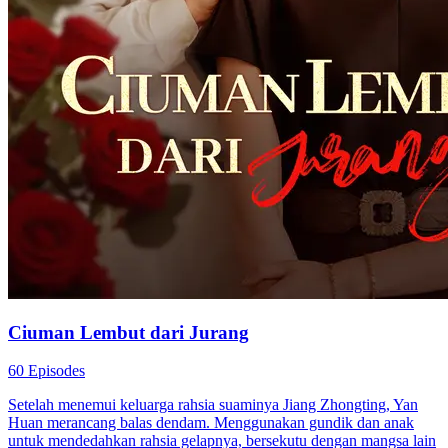
Bai Sangrou melakukan pekerjaan rumah tangga di keluarga Qin,
terus-menerus menghadapi penghinaan dan kritik dari ibu
mertuanya. Suatu hari, dia secara tidak sengaja memergoki Qin
Hanzhi dan Lin Kena dalam sebuah momen intim, dan, dengan
marah, dia pergi. Dalam perjalanannya, dia mengalami kecelakaan
mobil, sekarat dan kemudian hidup kembali, bertekad untuk
membalas dendam pada Qin Hanzhi dan Lin Kena. Dia bermitra
dengan Mai Minrong untuk memulai sebuah studio pribadi, tetapi
studio tersebut menghadapi sabotase jahat. Terlepas dari tantangan
yang ada, Bai Sangrou dan Mai Minrong tetap teguh. Qin Hanzhi,
yang dipenuhi dengan penyesalan dan rasa sakit atas tindakannya,
mengharapkan pengampunan Bai Sangrou. Namun, Bai Sangrou
memutuskan untuk meninggalkannya dan, bersama Mai Minrong,
memulai rencana balas dendam.
Balas Dendam
Miskin Jadi Kaya