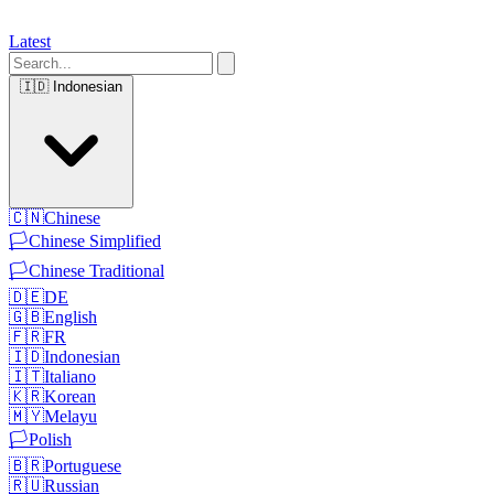
Latest
🇮🇩
Indonesian
🇨🇳
Chinese
🏳️
Chinese Simplified
🏳️
Chinese Traditional
🇩🇪
DE
🇬🇧
English
🇫🇷
FR
🇮🇩
Indonesian
🇮🇹
Italiano
🇰🇷
Korean
🇲🇾
Melayu
🏳️
Polish
🇧🇷
Portuguese
🇷🇺
Russian