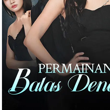
Balas Dendam Istri Direktur Cahyadi
60 Episodes
Jessy Tanoto mengagumi Willy Cahyadi selama bertahun-tahun,
tetapi diabaikan. Untuk menjaga martabatnya, dia berpura-pura
menikahi Tommy Gunawan, namun, dia ditipu dan disekap selama
tiga tahun. Setelah Jessy diselamatkan, Willy bersumpah akan
membalas dendam. Jessy menahan langkahnya, dengan hati-hati dan
merencanakan balas dendamnya pada Tommy, dan menjaga jarak
dari Willy. Willy menyesali perbuatannya di masa lalu, dia mengejar
Jessy, dan keduanya akhirnya bersama. Mantan gadis lugu itu
berubah menjadi dewi balas dendam dan memulai hidup baru
dengan cinta sejatinya Willy Cahyadi.