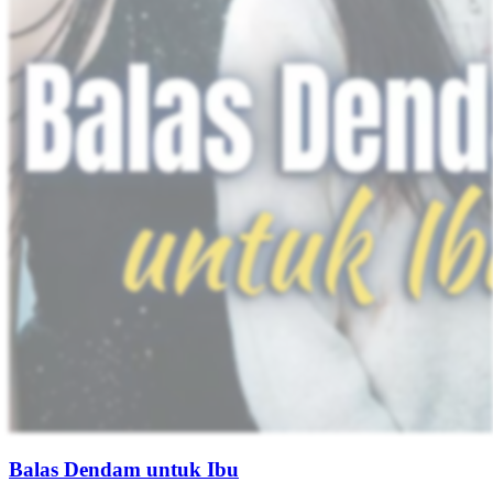
adiknya, Leonardo, dibunuh oleh istrinya Rara Dinata dan sepupu
Kevin Pratama. Rizky pun menyamar sebagai Leonardo yang
“bangkit dari kematian”, menyusup ke dalam keluarga Pratama.
Dengan rencana balas dendam yang cermat, ia mengungkap rahasia
kelam keluarga dan bertekad menuntut balas pada para pengkhianat.
Identitas Tersembunyi
Pemeran Utama Pria
Kehidupan perkotaan