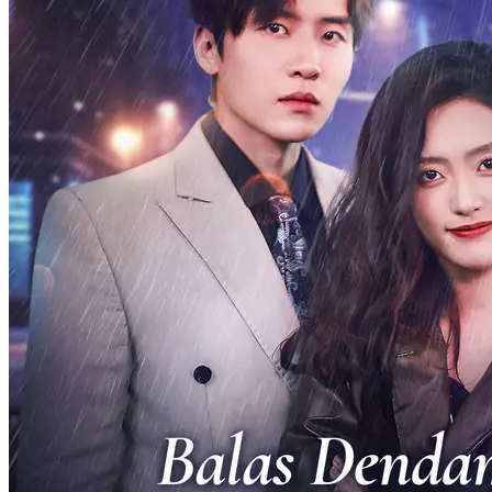
Balas Dendam untuk Ibu
35 Episodes
Demi balas dendam atas kematian ibunya, Ayu Ramadhani ubah
wajahnya mirip rival dan menyusup ke lingkaran Tuan Muda Rizky
sebagai pengganti. Dengan identitas baru, ia mulai rencana balas
dendam penuh risiko untuk ungkap kebenaran di balik kematian
ibunya.
Pemeran Utama Wanita Kuat
Romansa
Pertumbuhan Wanita