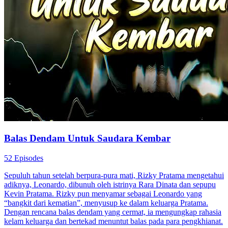
Balas Dendam Untuk Saudara Kembar
52 Episodes
Sepuluh tahun setelah berpura-pura mati, Rizky Pratama mengetahui
adiknya, Leonardo, dibunuh oleh istrinya Rara Dinata dan sepupu
Kevin Pratama. Rizky pun menyamar sebagai Leonardo yang
“bangkit dari kematian”, menyusup ke dalam keluarga Pratama.
Dengan rencana balas dendam yang cermat, ia mengungkap rahasia
kelam keluarga dan bertekad menuntut balas pada para pengkhianat.