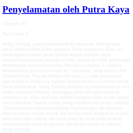
Penyelamatan oleh Putra Kaya
Chapters: 50
Play Count: 0
Wang Xiuying, yang menjadi janda di usia muda, bekerja keras
untuk membesarkan kedua putranya. Putra sulungnya, Zhao Jun,
meninggalkan rumah untuk bekerja dengan harapan dapat
memperbaiki keadaan keluarga mereka, namun dia tidak pernah lagi
berhubungan selama lima tahun. Menantu keduanya, Li Qinfen,
membencinya dan mengirimnya ke "vila lansia" yang didanai oleh
Tianhai Group. Vila ini dikelola oleh Qian Li, yang menganiaya
para penghuni lanjut usia, bahkan sampai membunuh mereka untuk
biaya pemakaman. Wang Xiuying mengalami penganiayaan di sana,
namun dia terus berharap, menunggu putra sulungnya kembali.
Sementara itu, Zhao Jun telah berhasil memulai bisnis di luar negeri
dan mendirikan Tianhai Group, mengumpulkan aset senilai miliaran.
Tepat sebelum Festival Pertengahan Musim Gugur, dia akhirnya
menyelesaikan sebuah proyek dan bersiap untuk kembali ke rumah,
tanpa menyadari bahwa vila lansia yang dia danai telah berubah
menjadi tempat yang mengerikan dan ibunya berada di ambang
hidup dan mati.