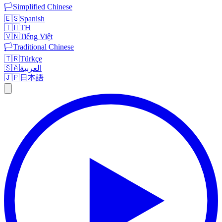
🏳️
Simplified Chinese
🇪🇸
Spanish
🇹🇭
TH
🇻🇳
Tiếng Việt
🏳️
Traditional Chinese
🇹🇷
Türkçe
🇸🇦
العربية
🇯🇵
日本語