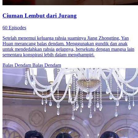
Ciuman Lembut dari Jurang
60 Episodes
Setelah menemui keluarga rahsia suaminya Jiang Zhongting, Yan
Huan merancang balas dendam. Menggunakan gundik dan anak
untuk mendedahkan rahsia gelapnya, bersekutu dengan mangsa lain
sementara konspirasi lebih dalam menghampiri.
Balas Dendam
Balas Dendam