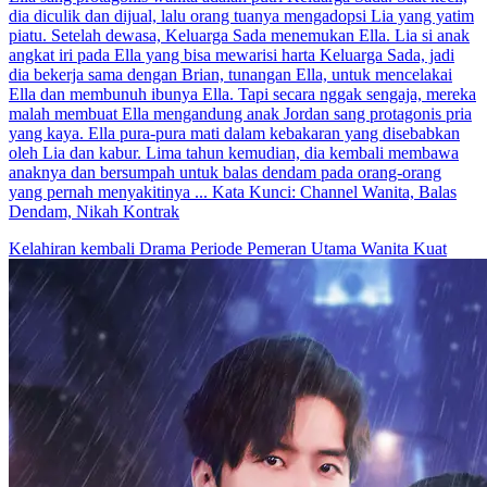
dia diculik dan dijual, lalu orang tuanya mengadopsi Lia yang yatim
piatu. Setelah dewasa, Keluarga Sada menemukan Ella. Lia si anak
angkat iri pada Ella yang bisa mewarisi harta Keluarga Sada, jadi
dia bekerja sama dengan Brian, tunangan Ella, untuk mencelakai
Ella dan membunuh ibunya Ella. Tapi secara nggak sengaja, mereka
malah membuat Ella mengandung anak Jordan sang protagonis pria
yang kaya. Ella pura-pura mati dalam kebakaran yang disebabkan
oleh Lia dan kabur. Lima tahun kemudian, dia kembali membawa
anaknya dan bersumpah untuk balas dendam pada orang-orang
yang pernah menyakitinya ... Kata Kunci: Channel Wanita, Balas
Dendam, Nikah Kontrak
Kelahiran kembali
Drama Periode
Pemeran Utama Wanita Kuat