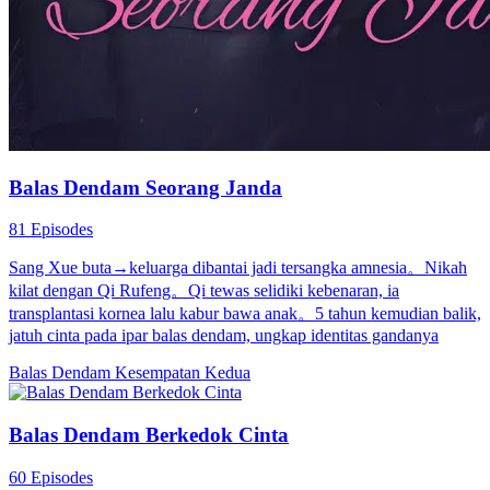
Balas Dendam Seorang Janda
81 Episodes
Sang Xue buta→keluarga dibantai jadi tersangka amnesia。Nikah
kilat dengan Qi Rufeng。Qi tewas selidiki kebenaran, ia
transplantasi kornea lalu kabur bawa anak。5 tahun kemudian balik,
jatuh cinta pada ipar balas dendam, ungkap identitas gandanya
Balas Dendam
Kesempatan Kedua
Balas Dendam Berkedok Cinta
60 Episodes