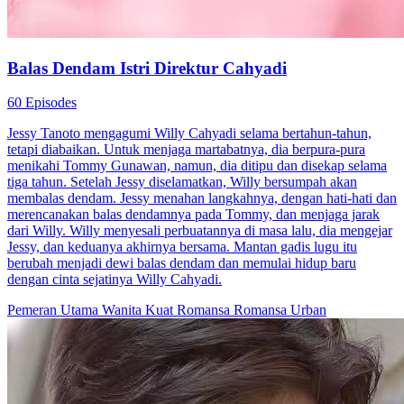
Balas Dendam Istri Direktur Cahyadi
60 Episodes
Jessy Tanoto mengagumi Willy Cahyadi selama bertahun-tahun,
tetapi diabaikan. Untuk menjaga martabatnya, dia berpura-pura
menikahi Tommy Gunawan, namun, dia ditipu dan disekap selama
tiga tahun. Setelah Jessy diselamatkan, Willy bersumpah akan
membalas dendam. Jessy menahan langkahnya, dengan hati-hati dan
merencanakan balas dendamnya pada Tommy, dan menjaga jarak
dari Willy. Willy menyesali perbuatannya di masa lalu, dia mengejar
Jessy, dan keduanya akhirnya bersama. Mantan gadis lugu itu
berubah menjadi dewi balas dendam dan memulai hidup baru
dengan cinta sejatinya Willy Cahyadi.
Pemeran Utama Wanita Kuat
Romansa
Romansa Urban