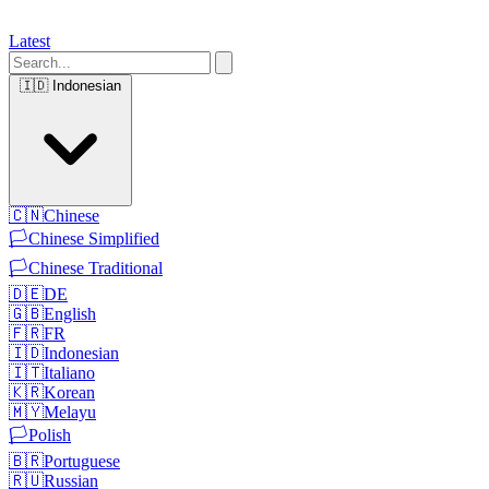
Latest
🇮🇩
Indonesian
🇨🇳
Chinese
🏳️
Chinese Simplified
🏳️
Chinese Traditional
🇩🇪
DE
🇬🇧
English
🇫🇷
FR
🇮🇩
Indonesian
🇮🇹
Italiano
🇰🇷
Korean
🇲🇾
Melayu
🏳️
Polish
🇧🇷
Portuguese
🇷🇺
Russian