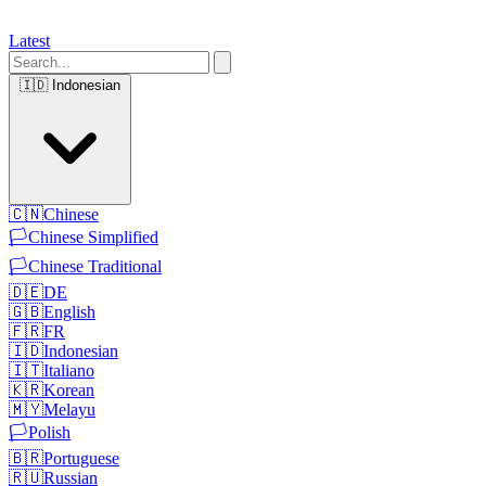
Latest
🇮🇩
Indonesian
🇨🇳
Chinese
🏳️
Chinese Simplified
🏳️
Chinese Traditional
🇩🇪
DE
🇬🇧
English
🇫🇷
FR
🇮🇩
Indonesian
🇮🇹
Italiano
🇰🇷
Korean
🇲🇾
Melayu
🏳️
Polish
🇧🇷
Portuguese
🇷🇺
Russian