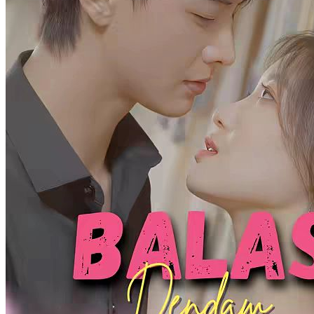
Permainan Balas Dendam
77 Episodes
Xu Mengxi bertunangan dengan Lin Huaiyuan yang selingkuh
dengan saudari tiri Xu Yitu hingga bangkrut & ayah tewas.
Ketahuan saat jaga malam, diculik hamil, wajah rusak dibuang ke