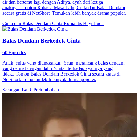
Kesatria Pelindung Istri
77 Episodes
Dia kembali sebagai Dewa Perang yang terhormat setelah
meninggalkan malam pernikahan. Dengan prestasi yang luar biasa,
kekayaan yang melimpah, dan kekuasaan yang merajalela, dia pun
menjadi tidak terkalahkan. Sepuluh tahun kemudian, ketika kembali
dengan sukses, segalanya telah berubah. Orang tuanya sudah tiada,
teman-temannya juga sudah pergi. Bahkan calon istrinya yang
belum menikah pun disukai oleh seorang tuan muda tolol yang kaya
raya. Keluarganya penuh dengan orang yang haus akan kekuasaan.
Balas dendam orang tua? Balas dendam teman? Balas dendam istri?
Saat ini, dia benar-benar marah. Dengan satu perintah darinya...
Panglima Perang
Fantasi perkotaan
Pembalasan dendam