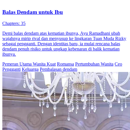
Balas Dendam Untuk Saudara Kembar
52 Episodes
Sepuluh tahun setelah berpura-pura mati, Rizky Pratama mengetahui
adiknya, Leonardo, dibunuh oleh istrinya Rara Dinata dan sepupu
Kevin Pratama. Rizky pun menyamar sebagai Leonardo yang
“bangkit dari kematian”, menyusup ke dalam keluarga Pratama.
Dengan rencana balas dendam yang cermat, ia mengungkap rahasia
kelam keluarga dan bertekad menuntut balas pada para pengkhianat.
Identitas Tersembunyi
Pemeran Utama Pria
Kehidupan perkotaan
Rahasia Masa Lalu, Cinta dan Balas Dendam
80 Episodes
Demi menyembuhkan anaknya, Permata Pranoto kembali ke tanah
air dan bertemu lagi dengan Aditya, ayah dari ketiga
anaknya...Tonton Rahasia Masa Lalu, Cinta dan Balas Dendam
secara gratis di NetShort. Temukan lebih banyak drama populer.