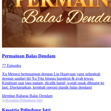
Balas Dendam Seorang Janda
81 Episodes
Sang Xue buta→keluarga dibantai jadi tersangka amnesia。Nikah
kilat dengan Qi Rufeng。Qi tewas selidiki kebenaran, ia
transplantasi kornea lalu kabur bawa anak。5 tahun kemudian balik,
jatuh cinta pada ipar balas dendam, ungkap identitas gandanya
Balas Dendam
Kesempatan Kedua