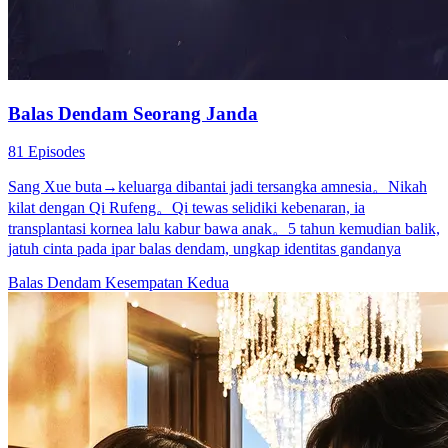
80 Episodes
Ella sang protagonis wanita adalah putri Keluarga Sada. Saat kecil,
dia diculik dan dijual, lalu orang tuanya mengadopsi Lia yang yatim
piatu. Setelah dewasa, Keluarga Sada menemukan Ella. Lia si anak
angkat iri pada Ella yang bisa mewarisi harta Keluarga Sada, jadi
dia bekerja sama dengan Brian, tunangan Ella, untuk mencelakai
Ella dan membunuh ibunya Ella. Tapi secara nggak sengaja, mereka
malah membuat Ella mengandung anak Jordan sang protagonis pria
yang kaya. Ella pura-pura mati dalam kebakaran yang disebabkan
oleh Lia dan kabur. Lima tahun kemudian, dia kembali membawa
anaknya dan bersumpah untuk balas dendam pada orang-orang
yang pernah menyakitinya ... Kata Kunci: Channel Wanita, Balas
Dendam, Nikah Kontrak
Kelahiran kembali
Drama Periode
Pemeran Utama Wanita Kuat