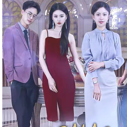
Cinta dan Balas Dendam
Cinta Romantis
Bayi Lucu
Balas Dendam Berkedok Cinta
60 Episodes
Anak jenius yang ditinggalkan, Sean, merancang balas dendam
yang cermat dengan dalih "cinta" terhadap ayahnya yang
tidak...Tonton Balas Dendam Berkedok Cinta secara gratis di
NetShort. Temukan lebih banyak drama populer.
Serangan Balik
Pertumbuhan