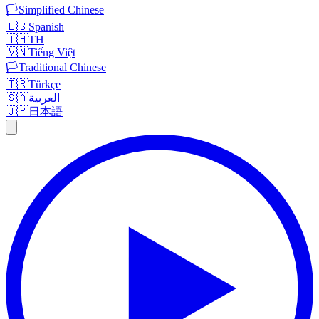
🏳️
Simplified Chinese
🇪🇸
Spanish
🇹🇭
TH
🇻🇳
Tiếng Việt
🏳️
Traditional Chinese
🇹🇷
Türkçe
🇸🇦
العربية
🇯🇵
日本語