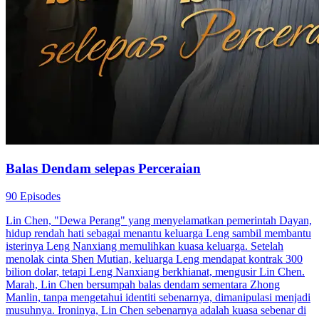
Balas Dendam Istriku
80 Episodes
Saat Lily berusia 10 tahun, ayah tiri dan kakak tirinya pindah
bersama dia dan ibunya. Tak disangka, setiap kali ayah tirinya
mabuk, dia akan memukul Lily dan ibunya. Selain itu, dibawah
hasutan sang ayah, kakak tirinya juga sering menyiksa Lily. Pada
akhirnya, ibu Lily yang tidak tahan memilih untuk bunuh diri dan
perusahaan keluarga mereka diambil oleh ayah tiri Lily. Lily ingin
balas dendam, tapi ayah tirinya kaya dan berkuasa. Akhirnya,