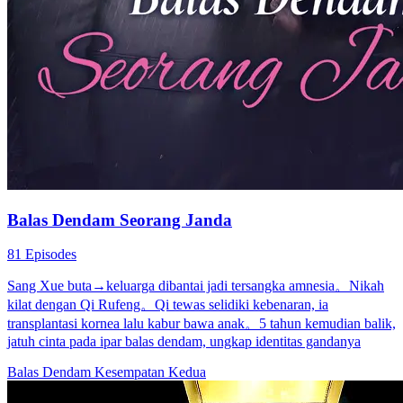
Balas Dendam Seorang Janda
81 Episodes
Sang Xue buta→keluarga dibantai jadi tersangka amnesia。Nikah
kilat dengan Qi Rufeng。Qi tewas selidiki kebenaran, ia
transplantasi kornea lalu kabur bawa anak。5 tahun kemudian balik,
jatuh cinta pada ipar balas dendam, ungkap identitas gandanya
Balas Dendam
Kesempatan Kedua