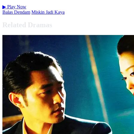
▶
Play Now
Balas Dendam
Miskin Jadi Kaya
Related Dramas