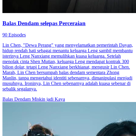
Balas Dendam selepas Perceraian
90 Episodes
Lin Chen, "Dewa Perang" yang menyelamatkan pemerintah Dayan,
hidup rendah hati sebagai menantu keluarga Leng sambil membantu
isterinya Leng Nanxiang memulihkan kuasa keluarga. Setelah
menolak cinta Shen Mutian, keluarga Leng mendapat kontrak 300
bilion dolar, tetapi Leng Nanxiang berkhianat, mengusir Lin Chen.
Marah, Lin Chen bersumpah balas dendam sementara Zhong
Manlin, tanpa mengetahui identiti sebenarnya, dimanipulasi menjadi
musuhnya. Ironinya, Lin Chen sebenarnya adalah kuasa sebenar di
sebalik segalanya.
Balas Dendam
Miskin jadi Kaya