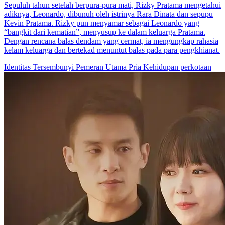
Sepuluh tahun setelah berpura-pura mati, Rizky Pratama mengetahui
adiknya, Leonardo, dibunuh oleh istrinya Rara Dinata dan sepupu
Kevin Pratama. Rizky pun menyamar sebagai Leonardo yang
“bangkit dari kematian”, menyusup ke dalam keluarga Pratama.
Dengan rencana balas dendam yang cermat, ia mengungkap rahasia
kelam keluarga dan bertekad menuntut balas pada para pengkhianat.
Identitas Tersembunyi
Pemeran Utama Pria
Kehidupan perkotaan