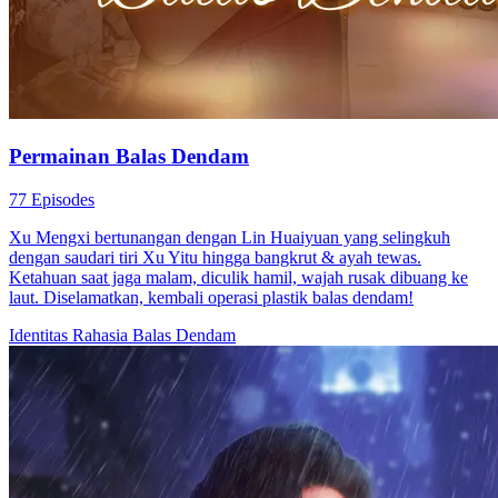
Permainan Balas Dendam
77 Episodes
Xu Mengxi bertunangan dengan Lin Huaiyuan yang selingkuh
dengan saudari tiri Xu Yitu hingga bangkrut & ayah tewas.
Ketahuan saat jaga malam, diculik hamil, wajah rusak dibuang ke
laut. Diselamatkan, kembali operasi plastik balas dendam!
Identitas Rahasia
Balas Dendam