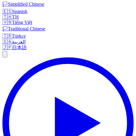
🏳️
Simplified Chinese
🇪🇸
Spanish
🇹🇭
TH
🇻🇳
Tiếng Việt
🏳️
Traditional Chinese
🇹🇷
Türkçe
🇸🇦
العربية
🇯🇵
日本語