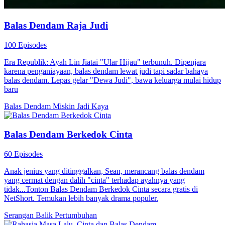
Balas Dendam Raja Judi
100 Episodes
Era Republik: Ayah Lin Jiatai "Ular Hijau" terbunuh. Dipenjara
karena penganiayaan, balas dendam lewat judi tapi sadar bahaya
balas dendam. Lepas gelar "Dewa Judi", bawa keluarga mulai hidup
baru
Balas Dendam
Miskin Jadi Kaya
Balas Dendam Berkedok Cinta
60 Episodes
Anak jenius yang ditinggalkan, Sean, merancang balas dendam
yang cermat dengan dalih "cinta" terhadap ayahnya yang
tidak...Tonton Balas Dendam Berkedok Cinta secara gratis di
NetShort. Temukan lebih banyak drama populer.
Serangan Balik
Pertumbuhan