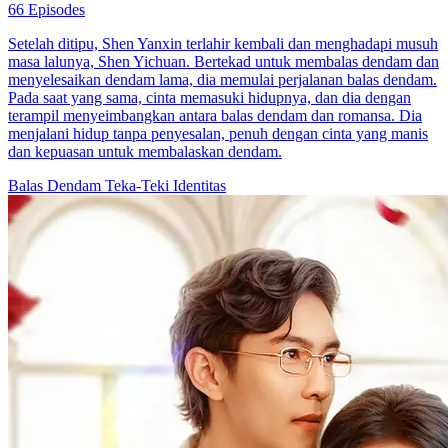
66 Episodes
Setelah ditipu, Shen Yanxin terlahir kembali dan menghadapi musuh
masa lalunya, Shen Yichuan. Bertekad untuk membalas dendam dan
menyelesaikan dendam lama, dia memulai perjalanan balas dendam.
Pada saat yang sama, cinta memasuki hidupnya, dan dia dengan
terampil menyeimbangkan antara balas dendam dan romansa. Dia
menjalani hidup tanpa penyesalan, penuh dengan cinta yang manis
dan kepuasan untuk membalaskan dendam.
Balas Dendam
Teka-Teki Identitas