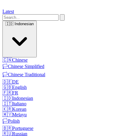
Latest
🇮🇩
Indonesian
🇨🇳
Chinese
🏳️
Chinese Simplified
🏳️
Chinese Traditional
🇩🇪
DE
🇬🇧
English
🇫🇷
FR
🇮🇩
Indonesian
🇮🇹
Italiano
🇰🇷
Korean
🇲🇾
Melayu
🏳️
Polish
🇧🇷
Portuguese
🇷🇺
Russian