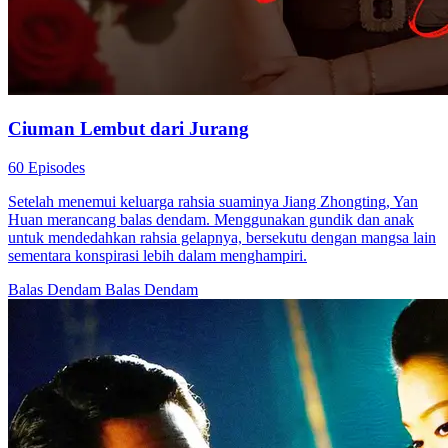
Ciuman Lembut dari Jurang
60 Episodes
Setelah menemui keluarga rahsia suaminya Jiang Zhongting, Yan
Huan merancang balas dendam. Menggunakan gundik dan anak
untuk mendedahkan rahsia gelapnya, bersekutu dengan mangsa lain
sementara konspirasi lebih dalam menghampiri.
Balas Dendam
Balas Dendam