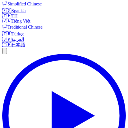
🏳️
Simplified Chinese
🇪🇸
Spanish
🇹🇭
TH
🇻🇳
Tiếng Việt
🏳️
Traditional Chinese
🇹🇷
Türkçe
🇸🇦
العربية
🇯🇵
日本語