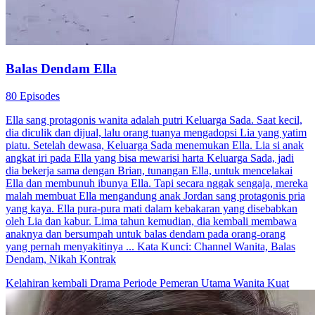
Balas Dendam Ella
80 Episodes
Ella sang protagonis wanita adalah putri Keluarga Sada. Saat kecil,
dia diculik dan dijual, lalu orang tuanya mengadopsi Lia yang yatim
piatu. Setelah dewasa, Keluarga Sada menemukan Ella. Lia si anak
angkat iri pada Ella yang bisa mewarisi harta Keluarga Sada, jadi
dia bekerja sama dengan Brian, tunangan Ella, untuk mencelakai
Ella dan membunuh ibunya Ella. Tapi secara nggak sengaja, mereka
malah membuat Ella mengandung anak Jordan sang protagonis pria
yang kaya. Ella pura-pura mati dalam kebakaran yang disebabkan
oleh Lia dan kabur. Lima tahun kemudian, dia kembali membawa
anaknya dan bersumpah untuk balas dendam pada orang-orang
yang pernah menyakitinya ... Kata Kunci: Channel Wanita, Balas
Dendam, Nikah Kontrak
Kelahiran kembali
Drama Periode
Pemeran Utama Wanita Kuat