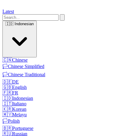
Latest
🇮🇩
Indonesian
🇨🇳
Chinese
🏳️
Chinese Simplified
🏳️
Chinese Traditional
🇩🇪
DE
🇬🇧
English
🇫🇷
FR
🇮🇩
Indonesian
🇮🇹
Italiano
🇰🇷
Korean
🇲🇾
Melayu
🏳️
Polish
🇧🇷
Portuguese
🇷🇺
Russian