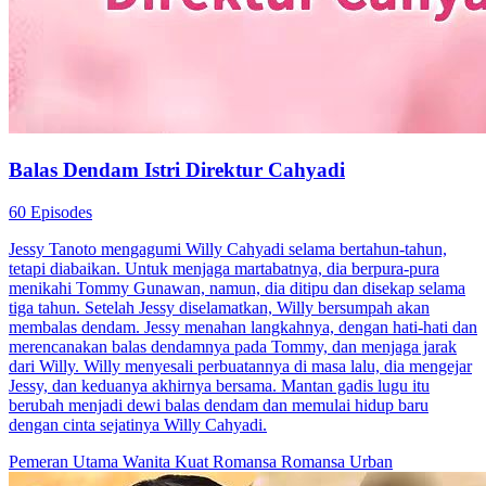
Balas Dendam Istri Direktur Cahyadi
60 Episodes
Jessy Tanoto mengagumi Willy Cahyadi selama bertahun-tahun,
tetapi diabaikan. Untuk menjaga martabatnya, dia berpura-pura
menikahi Tommy Gunawan, namun, dia ditipu dan disekap selama
tiga tahun. Setelah Jessy diselamatkan, Willy bersumpah akan
membalas dendam. Jessy menahan langkahnya, dengan hati-hati dan
merencanakan balas dendamnya pada Tommy, dan menjaga jarak
dari Willy. Willy menyesali perbuatannya di masa lalu, dia mengejar
Jessy, dan keduanya akhirnya bersama. Mantan gadis lugu itu
berubah menjadi dewi balas dendam dan memulai hidup baru
dengan cinta sejatinya Willy Cahyadi.
Pemeran Utama Wanita Kuat
Romansa
Romansa Urban