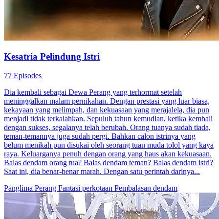
Kesatria Pelindung Istri
77 Episodes
Dia kembali sebagai Dewa Perang yang terhormat setelah
meninggalkan malam pernikahan. Dengan prestasi yang luar biasa,
kekayaan yang melimpah, dan kekuasaan yang merajalela, dia pun
menjadi tidak terkalahkan. Sepuluh tahun kemudian, ketika kembali
dengan sukses, segalanya telah berubah. Orang tuanya sudah tiada,
teman-temannya juga sudah pergi. Bahkan calon istrinya yang
belum menikah pun disukai oleh seorang tuan muda tolol yang kaya
raya. Keluarganya penuh dengan orang yang haus akan kekuasaan.
Balas dendam orang tua? Balas dendam teman? Balas dendam istri?
Saat ini, dia benar-benar marah. Dengan satu perintah darinya...
Panglima Perang
Fantasi perkotaan
Pembalasan dendam