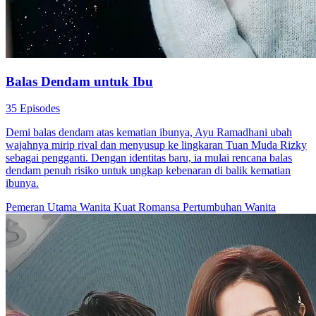
Balas Dendam untuk Ibu
35 Episodes
Demi balas dendam atas kematian ibunya, Ayu Ramadhani ubah
wajahnya mirip rival dan menyusup ke lingkaran Tuan Muda Rizky
sebagai pengganti. Dengan identitas baru, ia mulai rencana balas
dendam penuh risiko untuk ungkap kebenaran di balik kematian
ibunya.
Pemeran Utama Wanita Kuat
Romansa
Pertumbuhan Wanita