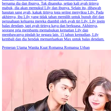
bersama dia dan ibunya. Tak disangka, setiap kali ayah tirinya
mabuk, dia akan memukul Lily dan ibunya. Selain itu, dibawah
hasutan sang ayah, kakak tirinya juga sering menyiksa Lily. Pada
akhirnya, ibu Lily yang tidak tahan memilih untuk bunuh diri dan
perusahaan keluarga mereka diambil oleh ayah tiri Lily. Lily ingin
balas dendam, tapi ayah tirinya kaya dan berkuasa. Akhirnya,
seorang pria membantu memalsukan kematian Lily dan
membawanya pindah ke negara lain. 15 tahun kemudian, Lily
kembali dan dia hendak memanfaatkan Max untuk balas dendam.
Pemeran Utama Wanita Kuat
Romansa
Romansa Urban