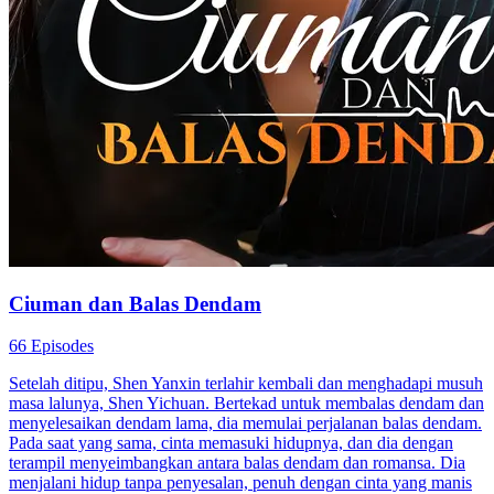
Ciuman dan Balas Dendam
66 Episodes
Setelah ditipu, Shen Yanxin terlahir kembali dan menghadapi musuh
masa lalunya, Shen Yichuan. Bertekad untuk membalas dendam dan
menyelesaikan dendam lama, dia memulai perjalanan balas dendam.
Pada saat yang sama, cinta memasuki hidupnya, dan dia dengan
terampil menyeimbangkan antara balas dendam dan romansa. Dia
menjalani hidup tanpa penyesalan, penuh dengan cinta yang manis