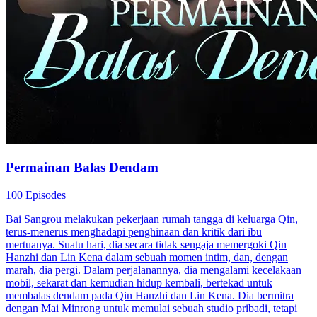
Permainan Balas Dendam
100 Episodes
Bai Sangrou melakukan pekerjaan rumah tangga di keluarga Qin,
terus-menerus menghadapi penghinaan dan kritik dari ibu
mertuanya. Suatu hari, dia secara tidak sengaja memergoki Qin
Hanzhi dan Lin Kena dalam sebuah momen intim, dan, dengan
marah, dia pergi. Dalam perjalanannya, dia mengalami kecelakaan
mobil, sekarat dan kemudian hidup kembali, bertekad untuk
membalas dendam pada Qin Hanzhi dan Lin Kena. Dia bermitra
dengan Mai Minrong untuk memulai sebuah studio pribadi, tetapi