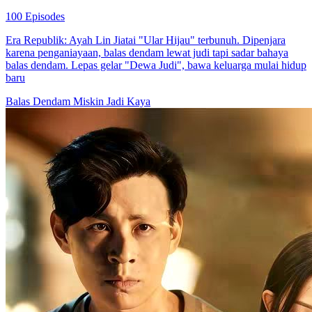
100 Episodes
Era Republik: Ayah Lin Jiatai "Ular Hijau" terbunuh. Dipenjara
karena penganiayaan, balas dendam lewat judi tapi sadar bahaya
balas dendam. Lepas gelar "Dewa Judi", bawa keluarga mulai hidup
baru
Balas Dendam
Miskin Jadi Kaya