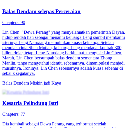
Balas Dendam Istri Direktur Cahyadi
60 Episodes
Jessy Tanoto mengagumi Willy Cahyadi selama bertahun-tahun,
tetapi diabaikan. Untuk menjaga martabatnya, dia berpura-pura
menikahi Tommy Gunawan, namun, dia ditipu dan disekap selama
tiga tahun. Setelah Jessy diselamatkan, Willy bersumpah akan
membalas dendam. Jessy menahan langkahnya, dengan hati-hati dan
merencanakan balas dendamnya pada Tommy, dan menjaga jarak
dari Willy. Willy menyesali perbuatannya di masa lalu, dia mengejar
Jessy, dan keduanya akhirnya bersama. Mantan gadis lugu itu
berubah menjadi dewi balas dendam dan memulai hidup baru