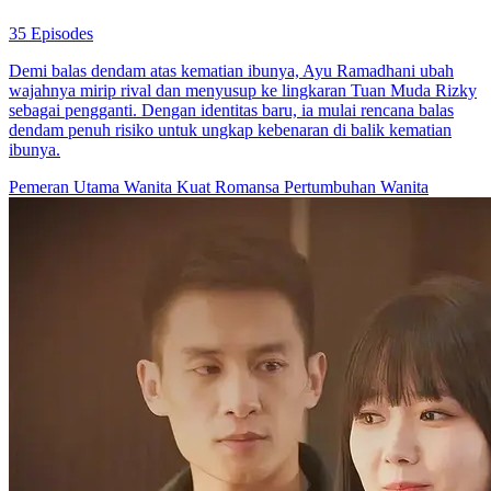
60 Episodes
Adik Le Chuchu dipaksa bunuh diri oleh tiga pewaris kaya, ibunya
jadi vegetatif. Demi balas dendam, ia keluar sekolah dan masuk klub
elit untuk mendekati Pei Qingji, penguasa berkuasa. Dalam
permainan penuh siasat, ia tak sadar menyerahkan hati pada pria
yang awalnya hanya alat balas dendam.
Balas Dendam
Teka-Teki Identitas