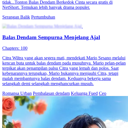
Balas Dendam untuk Ibu
35 Episodes
Demi balas dendam atas kematian ibunya, Ayu Ramadhani ubah
wajahnya mirip rival dan menyusup ke lingkaran Tuan Muda Rizky
sebagai pengganti. Dengan identitas baru, ia mulai rencana balas
dendam penuh risiko untuk ungkap kebenaran di balik kematian
ibunya.
Pemeran Utama Wanita Kuat
Romansa
Pertumbuhan Wanita