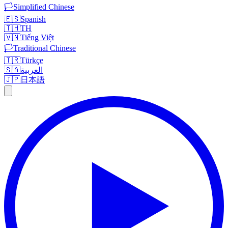
🏳️
Simplified Chinese
🇪🇸
Spanish
🇹🇭
TH
🇻🇳
Tiếng Việt
🏳️
Traditional Chinese
🇹🇷
Türkçe
🇸🇦
العربية
🇯🇵
日本語