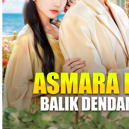
Balas Dendam Sempurna Menjelang Ajal
100 Episodes
Citra Wiltra yang akan segera mati, mendekati Mario Sesano melalui
kencan buta untuk balas dendam pada musuhnya. Mario pelan-pelan
terpikat akan penampilan palsu Citra yang lemah dan polos. Saat
kebenarannya terungkap, Mario bukannya menjauhi Citra, tetapi
malah membantunya balas dendam. Keduanya bekerja sama