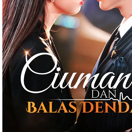
Hannah, yang terpisah sejak kecil. Namun sebelum itu, Hannah
nyaris tewas akibat perundungan. Demi balas dendam dan
mengungkap kebenaran, Hilda menyamar sebagai Hannah dan
memulai permainan balas dendam yang berbahaya dan
menegangkan.
Identitas Tersembunyi
Romansa
Romansa Urban