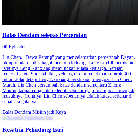
Balas Dendam Istriku
80 Episodes
Saat Lily berusia 10 tahun, ayah tiri dan kakak tirinya pindah
bersama dia dan ibunya. Tak disangka, setiap kali ayah tirinya
mabuk, dia akan memukul Lily dan ibunya. Selain itu, dibawah
hasutan sang ayah, kakak tirinya juga sering menyiksa Lily. Pada
akhirnya, ibu Lily yang tidak tahan memilih untuk bunuh diri dan
perusahaan keluarga mereka diambil oleh ayah tiri Lily. Lily ingin
balas dendam, tapi ayah tirinya kaya dan berkuasa. Akhirnya,
seorang pria membantu memalsukan kematian Lily dan
membawanya pindah ke negara lain. 15 tahun kemudian, Lily
kembali dan dia hendak memanfaatkan Max untuk balas dendam.
Pemeran Utama Wanita Kuat
Romansa
Romansa Urban