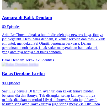
selangkah demi selangkah menghancurkan musuh.
Romansa Urban
Pembalasan dendam
Keluarga Fued