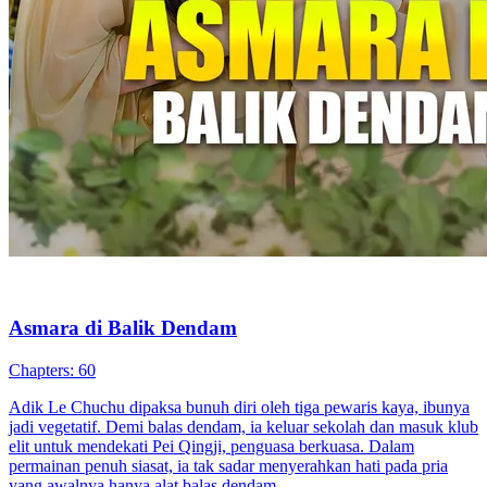
Balas Dendam selepas Perceraian
90 Episodes
Lin Chen, "Dewa Perang" yang menyelamatkan pemerintah Dayan,
hidup rendah hati sebagai menantu keluarga Leng sambil membantu
isterinya Leng Nanxiang memulihkan kuasa keluarga. Setelah
menolak cinta Shen Mutian, keluarga Leng mendapat kontrak 300
bilion dolar, tetapi Leng Nanxiang berkhianat, mengusir Lin Chen.
Marah, Lin Chen bersumpah balas dendam sementara Zhong
Manlin, tanpa mengetahui identiti sebenarnya, dimanipulasi menjadi
musuhnya. Ironinya, Lin Chen sebenarnya adalah kuasa sebenar di
sebalik segalanya.