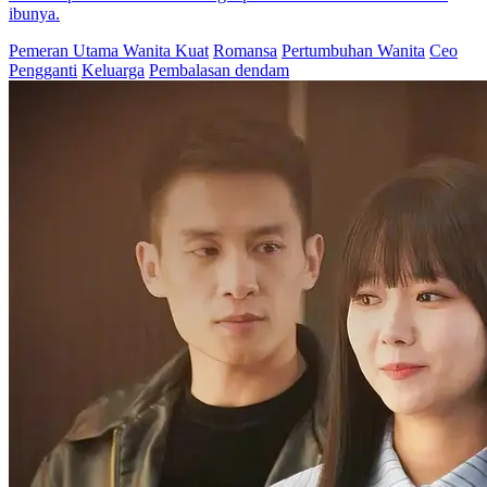
77 Episodes
Dia kembali sebagai Dewa Perang yang terhormat setelah
meninggalkan malam pernikahan. Dengan prestasi yang luar biasa,
kekayaan yang melimpah, dan kekuasaan yang merajalela, dia pun
menjadi tidak terkalahkan. Sepuluh tahun kemudian, ketika kembali
dengan sukses, segalanya telah berubah. Orang tuanya sudah tiada,
teman-temannya juga sudah pergi. Bahkan calon istrinya yang
belum menikah pun disukai oleh seorang tuan muda tolol yang kaya
raya. Keluarganya penuh dengan orang yang haus akan kekuasaan.
Balas dendam orang tua? Balas dendam teman? Balas dendam istri?
Saat ini, dia benar-benar marah. Dengan satu perintah darinya...
Panglima Perang
Fantasi perkotaan
Pembalasan dendam