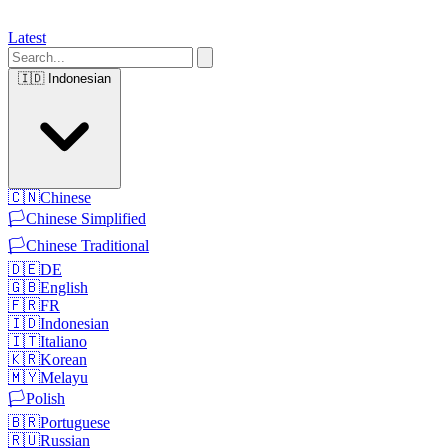
Latest
🇮🇩
Indonesian
🇨🇳
Chinese
🏳️
Chinese Simplified
🏳️
Chinese Traditional
🇩🇪
DE
🇬🇧
English
🇫🇷
FR
🇮🇩
Indonesian
🇮🇹
Italiano
🇰🇷
Korean
🇲🇾
Melayu
🏳️
Polish
🇧🇷
Portuguese
🇷🇺
Russian