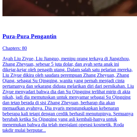
Celia yang senang berkebun di desa terus didesak nikah sama orang
tuanya, jadi dia terpaksa pergi kencan buta, lalu nikah kilat dengan
"buruh" yang sudah pensiun. Siapa sangka, suaminya justru
membawa keberuntungan. Setelah nikah, kebun sayurnya semakin
sukses, usahanya makin maju, berbagai masalah teratasi dengan
mudah. Sampai suatu hari, teman seperjuangan suaminya datang,
barulah Celia sadar, ternyata Jefran adalah komandan di wilayah
utara...
Bayi Lucu
Romansa
Romansa Urban
Nikah Dulu Cinta Belakangan
87 Episodes
Salma pura-pura jadi pacarnya Dimas, bos Kota Sinar, buat
mempermalukan mantannya. Tapi Dimas malah ketahuan dan
langsun...Tonton Nikah Dulu Cinta Belakangan secara gratis di
NetShort. Temukan lebih banyak drama populer.
Cinta Setelah Menikah
Genius Medis
Cinta Setelah Nikah