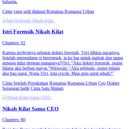
Pernikahan Tak Sengaja
64 Episodes
CEO Lu Nansheng & Xiao Hongdou nikah kilat, sepakat cerai
setahun kemudian. Setahun kemudian, saling lupa, Xiao jadi chef
Hotel Fengwei & seleb dengan jutaan fans. Salah paham memicu
cinta baru.
Cinta Setelah Nikah
Identitas Rahasia