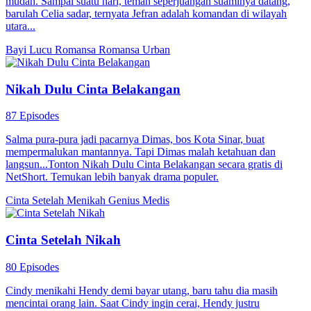
dikejar-kejar oleh penagih utang. Dalam salah satu pelarian mereka,
Liu Ziyue dikira oleh saudara perempuan Zhang Zheyuan, Zhang
Qiang, sebagai Su Qingqing, wanita yang pernah menjadi cinta
pertamanya dan sekarang diduga melarikan diri dari pernikahan. Liu
Ziyue menyadari bahwa dia dan Su Qingqing terlihat mirip di akta
nikah, jadi dia memutuskan untuk menyamar sebagai Su Qingqing
dan tetap berada di sisi Zhang Zheyuan, berharap dia akan
memaafkan ayahnya. Dia nyaris mengungkapkan kebenaran
beberapa kali tetapi dengan cerdik berhasil menutupinya. Semuanya
berubah ketika Su Qingqing yang asli kembali-hanya untuk
menemukan bahwa dia telah menjalani operasi kosmetik. Roda
takdir mulai berputar...
Cinta Setelah Nikah
Salah Identitas