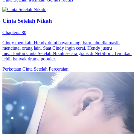
Dokter, Ayo Kita Nikah
92 Episodes
Setelah Steffi diselingkuhi mantan pacarnya, dia pun nikah kontrak
dengan Alfred. Lambat laun, benih cinta tumbuh di antara mereka.
Tapi di saat ini lah Steffi menemukan rahasia hidupnya dan konflik
tumbuh antara keluarga Alfred dan keluarga aslinya. 2 tahun
kemudian, Alfred kembali melamar Steffi dan mereka pun hidup