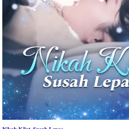
Nikah Kilat, Cinta Mengguncang
78 Episodes
Nikah Kilat, Cinta Mengguncang
Cinta yang sulit didapat
Romansa
Romansa Urban