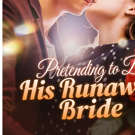
Istri Forensik Nikah Kilat
92 Episodes
Karena profesinya sebagai dokter forensik, Vivi dihina pacarnya.
Setelah menendang si berengsek, ia ke bar untuk mabuk dan tanpa
sengaja tidur dengan pamannya!Vivi: “Aku dokter forensik, orang
bilang aku berbau mayat.”Wirawan: “Aku pebisnis, orang bilang
aku bau uang. Nona Vivi, kita cocok. Mau urus surat nikah?”
Cinta Setelah Pernikahan
Romansa
Romansa Urban