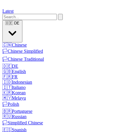
Latest
🇩🇪
DE
🇨🇳
Chinese
🏳️
Chinese Simplified
🏳️
Chinese Traditional
🇩🇪
DE
🇬🇧
English
🇫🇷
FR
🇮🇩
Indonesian
🇮🇹
Italiano
🇰🇷
Korean
🇲🇾
Melayu
🏳️
Polish
🇧🇷
Portuguese
🇷🇺
Russian
🏳️
Simplified Chinese
🇪🇸
Spanish