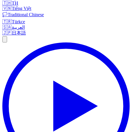
🇹🇭
TH
🇻🇳
Tiếng Việt
🏳️
Traditional Chinese
🇹🇷
Türkçe
🇸🇦
العربية
🇯🇵
日本語