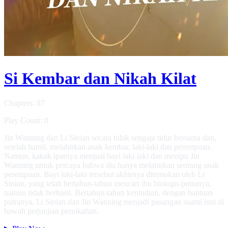
Si Kembar dan Nikah Kilat
Chapters: 87
Play Count: 0
Jin Wanning dan Li Sinian secara tidak sengaja tidur bersama dan,
setelah hamil, melahirkan anak kembar, laki-laki dan perempuan.
Namun, kakak iparnya menjual bayi laki-laki dan menipu Jin
Wanning untuk percaya bahwa dia hanya melahirkan seorang anak
perempuan. Bayi laki-laki tersebut akhirnya ditemukan oleh Li
Sinian, yang telah bertahun-tahun mencari ibu biologis putranya,
namun tidak berhasil. Bertahun-tahun kemudian, dengan bantuan
putranya, Li Sinian dan Jin Wanning menjadi pasangan suami istri di
bawah perjanjian pernikahan.