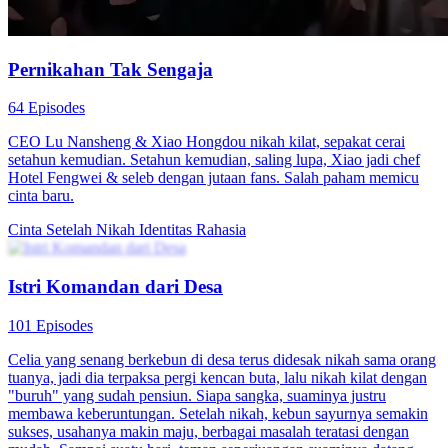
Pura-Pura Pengantin
80 Episodes
Ayah Liu Ziyue, Liu Jianguo, menipu orang terkaya di Jiangzhou,
Zhang Zheyuan, sebesar 5 juta dolar, dan ayah serta anak ini