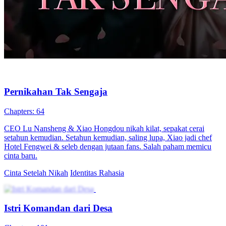
Nikah Kilat, Susah Lepas
82 Episodes
Su Ning, dokter berbakat dengan hati emas, memiliki kemampuan
luar biasa yang membuatnya menjalani berbagai peran rahasia.
Takdir mempertemukannya dengan putra kelima keluarga Huo yang
terpandang. Bersama-sama mereka menghadapi rintangan, saling
menyelamatkan, dan melawan kekuatan jahat. Dalam perjalanan
cinta mereka, Su Ning mengungkap misteri kematian orangtuanya
dan membawa para penjahat ke pengadilan. Kisah cinta yang penuh
aksi dan misteri ini akan membuat Anda terpesona!
Cinta Setelah Nikah
Identitas Rahasia