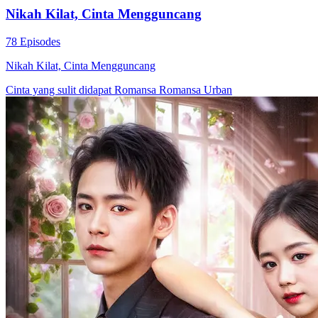
Nikah Kilat Sama CEO
80 Episodes
Rani dan Rama menikah karena perjodohan dan kesalahpahaman,
lalu saling sembunyikan identitas. Saat rahasia terungkap, mereka
bersatu menghadapi musuh dan ungkap misteri kematian keluarga.
Rani ditemukan sebagai putri konglomerat Negara A. Setelah
berbagai konflik dan intrik, mereka nikah, dan para penjahat terima
balasan.
Cinta Setelah Pernikahan
Romansa
Romansa Urban