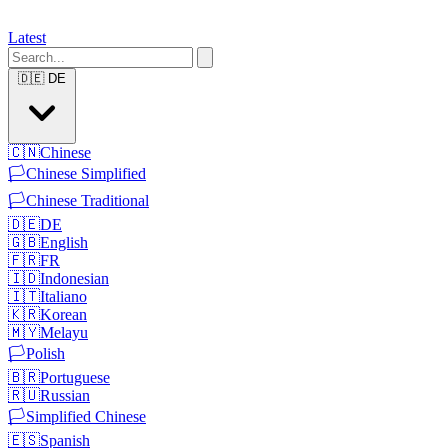
Latest
🇩🇪
DE
🇨🇳
Chinese
🏳️
Chinese Simplified
🏳️
Chinese Traditional
🇩🇪
DE
🇬🇧
English
🇫🇷
FR
🇮🇩
Indonesian
🇮🇹
Italiano
🇰🇷
Korean
🇲🇾
Melayu
🏳️
Polish
🇧🇷
Portuguese
🇷🇺
Russian
🏳️
Simplified Chinese
🇪🇸
Spanish