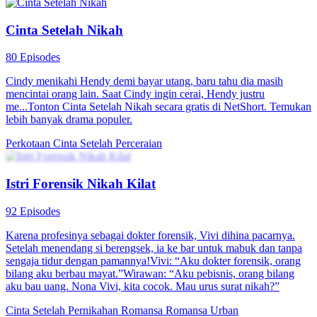
Menikah dengan Aktor Terkenal
81 Episodes
Ibu kandung Naomi meninggal saat dia masih kecil dan ibu tiri serta
adik tirinya bekerja sama untuk mengusir Naomi. Setelah Naomi
pergi, dia pun tinggal bersama neneknya. Ternyata, Naomi bercita-
cita menjadi seorang aktris tapi dia harus menghentikan mimpinya
karena perkataan aktor bernama Chris. Naomi yang mencari biaya
pengobatan sang nenek menjadi sasaran empuk adik tiri Chris yang
bernama Shane. Shane menyuruhnya mendekati Chris dan mencari
informasi tentang sang kakak dan demi pengobatan neneknya,
Naomi setuju. Tapi, dia malah tiba-tiba nikah kontrak dengan Chris.
Dalam semalam, Naomi menjadi istri aktor terkenal dan dia berpura-
pura menjadi istri yang baik. Namun, dia juga diam-diam mencari
infromasi untuk menghancurkan karier Chris. Tak disangka, dia
terus gagal dan malah membuat Chris semakin sukses. Mereka juga
mulai saling mencintai. Di lain sisi, adik tiri Naomi yang juga
seorang selebriti merasa kesal karena gagal mendapatkan Chris.
Shane menyuruh ibu tiri Naomi untuk menghancurkan hubungan
mereka. Di lain sisi, asisten Chris yang sudah lama bekerja juga
ingin memiliki Chris, awalnya dia mengira mereka hanya nikah