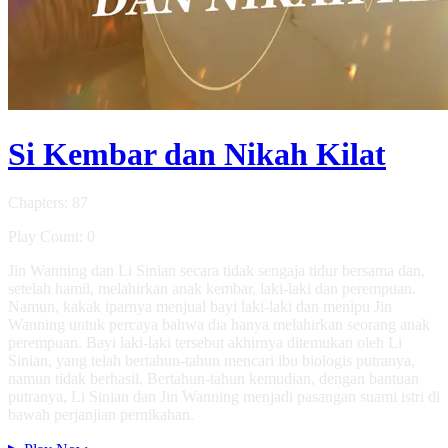
Si Kembar dan Nikah Kilat
Chapters: 87
Play Count: 0
Jin Wanning dan Li Sinian secara tidak sengaja tidur bersama dan,
setelah hamil, melahirkan anak kembar, laki-laki dan perempuan.
Namun, kakak iparnya menjual bayi laki-laki dan menipu Jin
Wanning untuk percaya bahwa dia hanya melahirkan seorang anak
perempuan. Bayi laki-laki tersebut akhirnya ditemukan oleh Li
Sinian, yang telah bertahun-tahun mencari ibu biologis putranya,
namun tidak berhasil. Bertahun-tahun kemudian, dengan bantuan
putranya, Li Sinian dan Jin Wanning menjadi pasangan suami istri di
bawah perjanjian pernikahan.