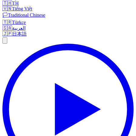
🇹🇭
TH
🇻🇳
Tiếng Việt
🏳️
Traditional Chinese
🇹🇷
Türkçe
🇸🇦
العربية
🇯🇵
日本語